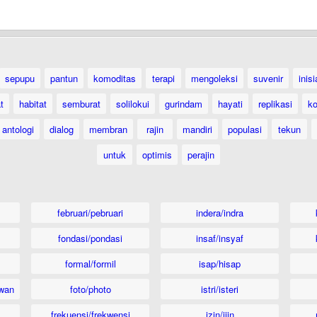
sepupu
pantun
komoditas
terapi
mengoleksi
suvenir
inisi
t
habitat
semburat
solilokui
gurindam
hayati
replikasi
ko
antologi
dialog
membran
rajin
mandiri
populasi
tekun
untuk
optimis
perajin
februari/pebruari
indera/indra
fondasi/pondasi
insaf/insyaf
formal/formil
isap/hisap
wan
foto/photo
istri/isteri
frekuensi/frekwensi
izin/ijin