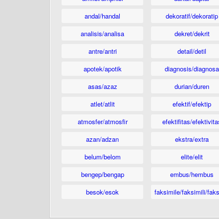
andal/handal
dekoratif/dekoratip
analisis/analisa
dekret/dekrit
antre/antri
detail/detil
apotek/apotik
diagnosis/diagnosa
asas/azaz
durian/duren
atlet/atlit
efektif/efektip
atmosfer/atmosfir
efektifitas/efektivita
azan/adzan
ekstra/extra
belum/belom
elite/elit
bengep/bengap
embus/hembus
besok/esok
faksimile/faksimili/faks