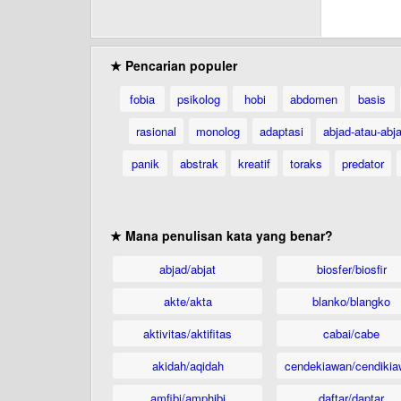
★ Pencarian populer
fobia
psikolog
hobi
abdomen
basis
rasional
monolog
adaptasi
abjad-atau-abja
panik
abstrak
kreatif
toraks
predator
★ Mana penulisan kata yang benar?
abjad/abjat
biosfer/biosfir
akte/akta
blanko/blangko
aktivitas/aktifitas
cabai/cabe
akidah/aqidah
cendekiawan/cendikia
amfibi/amphibi
daftar/daptar