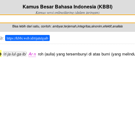
Kamus Besar Bahasa Indonesia (KBBI)
Kamus versi online/daring (dalam jaringan)
Bisa lebih dari satu, contoh:
ambyar,terjemah,integritas,sinonim,efektif,analisis
k
):
https://kbbi.web.id/rijalulgaib
b
/ri·ja·lul·ga·ib/
Ar n
roh (aulia) yang tersembunyi di atas bumi (yang melindu