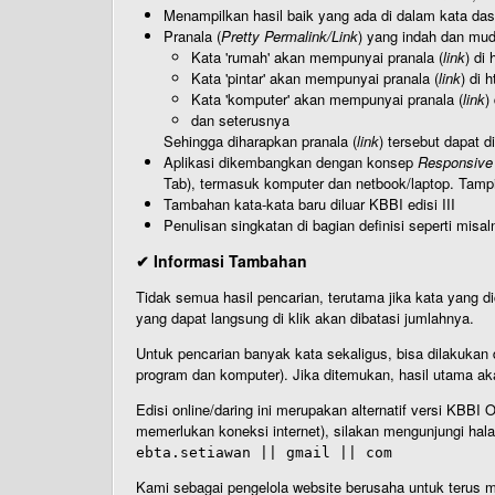
Menampilkan hasil baik yang ada di dalam kata dasa
Pranala (
Pretty Permalink/Link
) yang indah dan muda
Kata 'rumah' akan mempunyai pranala (
link
) di
Kata 'pintar' akan mempunyai pranala (
link
) di 
Kata 'komputer' akan mempunyai pranala (
link
)
dan seterusnya
Sehingga diharapkan pranala (
link
) tersebut dapat d
Aplikasi dikembangkan dengan konsep
Responsive
Tab), termasuk komputer dan netbook/laptop. Tamp
Tambahan kata-kata baru diluar KBBI edisi III
Penulisan singkatan di bagian definisi seperti misal
✔ Informasi Tambahan
Tidak semua hasil pencarian, terutama jika kata yang di
yang dapat langsung di klik akan dibatasi jumlahnya.
Untuk pencarian banyak kata sekaligus, bisa dilakuk
program dan komputer). Jika ditemukan, hasil utama ak
Edisi online/daring ini merupakan alternatif versi KBB
memerlukan koneksi internet), silakan mengunjungi hal
ebta.setiawan || gmail || com
Kami sebagai pengelola website berusaha untuk terus me