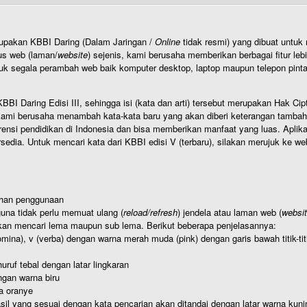
rupakan KBBI Daring (Dalam Jaringan /
Online
tidak resmi) yang dibuat unt
us web (laman/
website
) sejenis, kami berusaha memberikan berbagai fitur leb
uk segala perambah web baik komputer desktop, laptop maupun telepon pintar 
BI Daring Edisi III, sehingga isi (kata dan arti) tersebut merupakan Hak
ami berusaha menambah kata-kata baru yang akan diberi keterangan tambahan d
 pendidikan di Indonesia dan bisa memberikan manfaat yang luas. Aplikasi i
rsedia. Untuk mencari kata dari KBBI edisi V (terbaru), silakan merujuk ke we
ahan penggunaan
una tidak perlu memuat ulang (
reload/refresh
) jendela atau laman web (
websi
kan mencari lema maupun sub lema. Berikut beberapa penjelasannya:
nomina), v (verba) dengan warna merah muda (pink) dengan garis bawah titik-
uruf tebal dengan latar lingkaran
gan warna biru
a oranye
hasil yang sesuai dengan kata pencarian akan ditandai dengan latar warna kuni