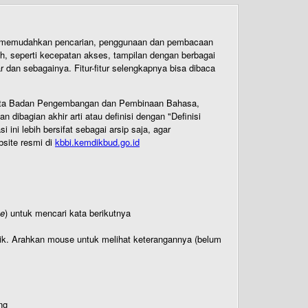
uk memudahkan pencarian, penggunaan dan pembacaan
ih, seperti kecepatan akses, tampilan dengan berbagai
dan sebagainya. Fitur-fitur selengkapnya bisa dibaca
 Cipta Badan Pengembangan dan Pembinaan Bahasa,
ibagian akhir arti atau definisi dengan "Definisi
ni lebih bersifat sebagai arsip saja, agar
bsite resmi di
kbbi.kemdikbud.go.id
te
) untuk mencari kata berikutnya
titik. Arahkan mouse untuk melihat keterangannya (belum
ng