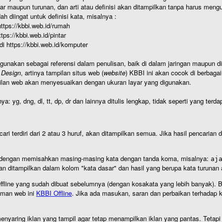
r maupun turunan, dan arti atau definisi akan ditampilkan tanpa harus mengu
h diingat untuk definisi kata, misalnya :
 https://kbbi.web.id/rumah
https://kbbi.web.id/pintar
 di https://kbbi.web.id/komputer
igunakan sebagai referensi dalam penulisan, baik di dalam jaringan maupun di 
 Design
, artinya tampilan situs web (
website
) KBBI ini akan cocok di berbaga
ilan web akan menyesuaikan dengan ukuran layar yang digunakan.
nya: yg, dng, dl, tt, dp, dr dan lainnya ditulis lengkap, tidak seperti yang te
cari terdiri dari 2 atau 3 huruf, akan ditampilkan semua. Jika hasil pencarian
an dengan memisahkan masing-masing kata dengan tanda koma, misalnya:
aj
an ditampilkan dalam kolom "kata dasar" dan hasil yang berupa kata turuna
I Offline yang sudah dibuat sebelumnya (dengan kosakata yang lebih banyak). 
aman web ini
KBBI Offline
. Jika ada masukan, saran dan perbaikan terhadap kb
nyaring iklan yang tampil agar tetap menampilkan iklan yang pantas. Tetapi j