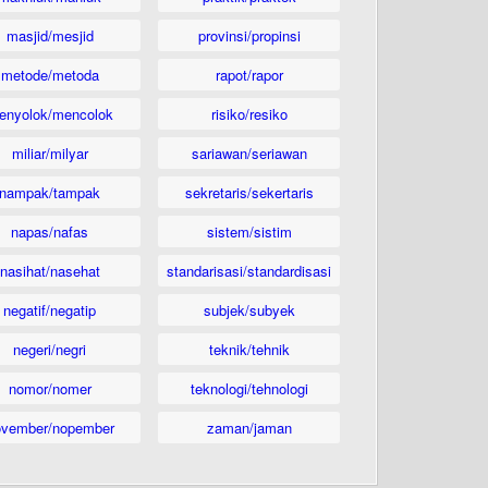
masjid/mesjid
provinsi/propinsi
metode/metoda
rapot/rapor
enyolok/mencolok
risiko/resiko
miliar/milyar
sariawan/seriawan
nampak/tampak
sekretaris/sekertaris
napas/nafas
sistem/sistim
nasihat/nasehat
standarisasi/standardisasi
negatif/negatip
subjek/subyek
negeri/negri
teknik/tehnik
nomor/nomer
teknologi/tehnologi
ovember/nopember
zaman/jaman