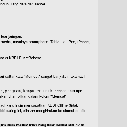
nduh ulang data dari server
luar jaringan.
i media, misalnya smartphone (Tablet pc, iPad, iPhone,
rdapat di KBBI PusatBahasa.
 dari daftar kata "Memuat" sangat banyak, maka hasil
(untuk mencari kata ajar,
ar,program,komputer
n akan ditampilkan dalam kolom "Memuat".
Bagi yang ingin mendapatkan KBBI Offline (tidak
bi daring ini, silakan mengirimkan ke alamat email:
ika anda melihat iklan yang tidak sesuai atau tidak