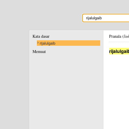
Kata dasar
Pranala (
lin
rijalulgaib
rijalulgai
Memuat