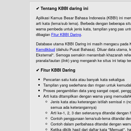
✔ Tentang KBBI daring ini
Aplikasi Kamus Besar Bahasa Indonesia (KBBI) ini me
arti kata (lema/sub lema). Berbeda dengan beberapa sit
warna pembeda untuk jenis kata, tampilan yang pas unt
dibagian
Fitur KBBI Daring
.
Database utama KBBI Daring ini masih mengacu pada KB
Kemdikbud
(dahulu Pusat Bahasa). Diluar data utama, k
Eksternal". Semoga semakin menambah khazanah referensi
pranala/tautan (
link
) yang mengarah ke situs ini tetap te
✔ Fitur KBBI Daring
Pencarian satu kata atau banyak kata sekaligus
Tampilan yang sederhana dan ringan untuk kemud
Proses pengambilan data yang sangat cepat, pengg
Arti kata ditampilkan dengan warna yang memudah
Jenis kata atau keterangan istilah semisal n (
semua ada keterangannya)
Arti ke-1, 2, 3 dan seterusnya ditandai dengan h
Contoh penggunaan lema/sub-lema ditandai den
Contoh dalam peribahasa ditandai dengan warn
Ketika diklik hasil dari daftar kata "Memuat", 