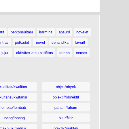
atif
berkonsultasi
karmina
absurd
novelet
ntras
polkadot
novel
senandika
favorit
jujur
aktivitas-atau-aktifitas
ramah
cerdas
kualitas/kwalitas
objek/obyek
kuitansi/kwitansi
objektif/obyektif
lembap/lembab
paham/faham
lubang/lobang
pikir/fikir
makhluk/mahluk
praktik/praktek