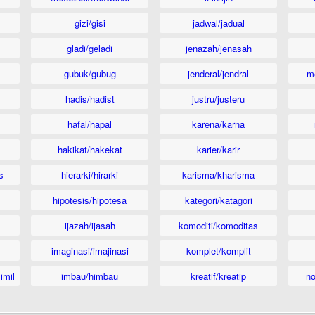
gizi/gisi
jadwal/jadual
gladi/geladi
jenazah/jenasah
gubuk/gubug
jenderal/jendral
m
hadis/hadist
justru/justeru
hafal/hapal
karena/karna
hakikat/hakekat
karier/karir
s
hierarki/hirarki
karisma/kharisma
hipotesis/hipotesa
kategori/katagori
ijazah/ijasah
komoditi/komoditas
imaginasi/imajinasi
komplet/komplit
imil
imbau/himbau
kreatif/kreatip
n