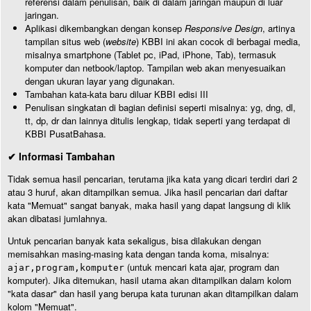
referensi dalam penulisan, baik di dalam jaringan maupun di luar
jaringan.
Aplikasi dikembangkan dengan konsep
Responsive Design
, artinya
tampilan situs web (
website
) KBBI ini akan cocok di berbagai media,
misalnya smartphone (Tablet pc, iPad, iPhone, Tab), termasuk
komputer dan netbook/laptop. Tampilan web akan menyesuaikan
dengan ukuran layar yang digunakan.
Tambahan kata-kata baru diluar KBBI edisi III
Penulisan singkatan di bagian definisi seperti misalnya: yg, dng, dl,
tt, dp, dr dan lainnya ditulis lengkap, tidak seperti yang terdapat di
KBBI PusatBahasa.
✔ Informasi Tambahan
Tidak semua hasil pencarian, terutama jika kata yang dicari terdiri dari 2
atau 3 huruf, akan ditampilkan semua. Jika hasil pencarian dari daftar
kata "Memuat" sangat banyak, maka hasil yang dapat langsung di klik
akan dibatasi jumlahnya.
Untuk pencarian banyak kata sekaligus, bisa dilakukan dengan
memisahkan masing-masing kata dengan tanda koma, misalnya:
(untuk mencari kata ajar, program dan
ajar,program,komputer
komputer). Jika ditemukan, hasil utama akan ditampilkan dalam kolom
"kata dasar" dan hasil yang berupa kata turunan akan ditampilkan dalam
kolom "Memuat".