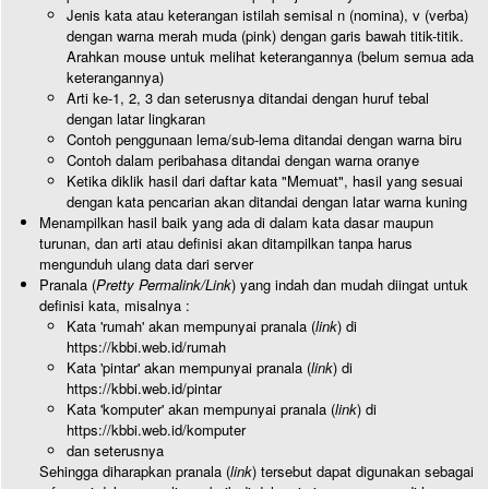
Jenis kata atau keterangan istilah semisal n (nomina), v (verba)
dengan warna merah muda (pink) dengan garis bawah titik-titik.
Arahkan mouse untuk melihat keterangannya (belum semua ada
keterangannya)
Arti ke-1, 2, 3 dan seterusnya ditandai dengan huruf tebal
dengan latar lingkaran
Contoh penggunaan lema/sub-lema ditandai dengan warna biru
Contoh dalam peribahasa ditandai dengan warna oranye
Ketika diklik hasil dari daftar kata "Memuat", hasil yang sesuai
dengan kata pencarian akan ditandai dengan latar warna kuning
Menampilkan hasil baik yang ada di dalam kata dasar maupun
turunan, dan arti atau definisi akan ditampilkan tanpa harus
mengunduh ulang data dari server
Pranala (
Pretty Permalink/Link
) yang indah dan mudah diingat untuk
definisi kata, misalnya :
Kata 'rumah' akan mempunyai pranala (
link
) di
https://kbbi.web.id/rumah
Kata 'pintar' akan mempunyai pranala (
link
) di
https://kbbi.web.id/pintar
Kata 'komputer' akan mempunyai pranala (
link
) di
https://kbbi.web.id/komputer
dan seterusnya
Sehingga diharapkan pranala (
link
) tersebut dapat digunakan sebagai