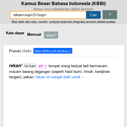
Kamus Besar Bahasa Indonesia (KBBI)
Kamus versi online/daring (dalam jaringan)
?
Bisa lebih dari satu, contoh:
ambyar,terjemah,integritas,sinonim,efektif,analisis
Kata dasar
Memuat
rekan
2
Pranala (
link
):
https://kbbi.web.id/rekan-2
rekan
2
/re·kan/
ark n
tempat orang berjual beli bermacam-
macam barang dagangan (seperti hasil bumi, timah, kerajinan
tangan); pekan:
lokasi ini sangat baik untuk --