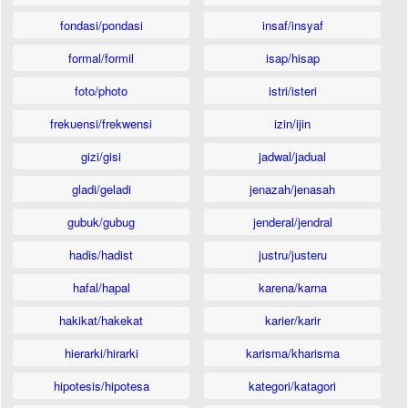
fondasi/pondasi
insaf/insyaf
formal/formil
isap/hisap
foto/photo
istri/isteri
frekuensi/frekwensi
izin/ijin
gizi/gisi
jadwal/jadual
gladi/geladi
jenazah/jenasah
gubuk/gubug
jenderal/jendral
hadis/hadist
justru/justeru
hafal/hapal
karena/karna
hakikat/hakekat
karier/karir
hierarki/hirarki
karisma/kharisma
hipotesis/hipotesa
kategori/katagori