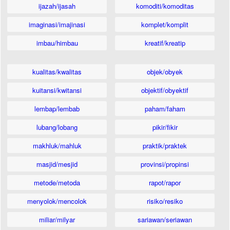
ijazah/ijasah
komoditi/komoditas
imaginasi/imajinasi
komplet/komplit
imbau/himbau
kreatif/kreatip
kualitas/kwalitas
objek/obyek
kuitansi/kwitansi
objektif/obyektif
lembap/lembab
paham/faham
lubang/lobang
pikir/fikir
makhluk/mahluk
praktik/praktek
masjid/mesjid
provinsi/propinsi
metode/metoda
rapot/rapor
menyolok/mencolok
risiko/resiko
miliar/milyar
sariawan/seriawan