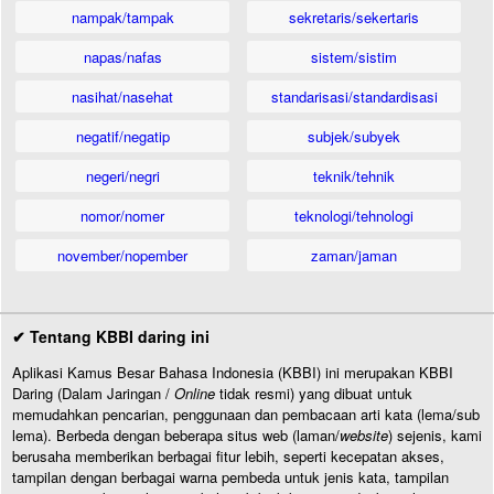
nampak/tampak
sekretaris/sekertaris
napas/nafas
sistem/sistim
nasihat/nasehat
standarisasi/standardisasi
negatif/negatip
subjek/subyek
negeri/negri
teknik/tehnik
nomor/nomer
teknologi/tehnologi
november/nopember
zaman/jaman
✔ Tentang KBBI daring ini
Aplikasi Kamus Besar Bahasa Indonesia (KBBI) ini merupakan KBBI
Daring (Dalam Jaringan /
Online
tidak resmi) yang dibuat untuk
memudahkan pencarian, penggunaan dan pembacaan arti kata (lema/sub
lema). Berbeda dengan beberapa situs web (laman/
website
) sejenis, kami
berusaha memberikan berbagai fitur lebih, seperti kecepatan akses,
tampilan dengan berbagai warna pembeda untuk jenis kata, tampilan