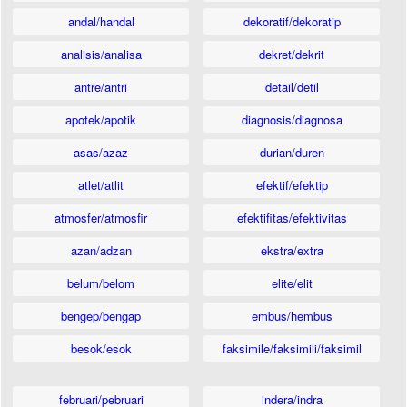
andal/handal
dekoratif/dekoratip
analisis/analisa
dekret/dekrit
antre/antri
detail/detil
apotek/apotik
diagnosis/diagnosa
asas/azaz
durian/duren
atlet/atlit
efektif/efektip
atmosfer/atmosfir
efektifitas/efektivitas
azan/adzan
ekstra/extra
belum/belom
elite/elit
bengep/bengap
embus/hembus
besok/esok
faksimile/faksimili/faksimil
februari/pebruari
indera/indra