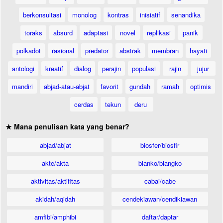
berkonsultasi
monolog
kontras
inisiatif
senandika
toraks
absurd
adaptasi
novel
replikasi
panik
polkadot
rasional
predator
abstrak
membran
hayati
antologi
kreatif
dialog
perajin
populasi
rajin
jujur
mandiri
abjad-atau-abjat
favorit
gundah
ramah
optimis
cerdas
tekun
deru
★ Mana penulisan kata yang benar?
abjad/abjat
biosfer/biosfir
akte/akta
blanko/blangko
aktivitas/aktifitas
cabai/cabe
akidah/aqidah
cendekiawan/cendikiawan
amfibi/amphibi
daftar/daptar