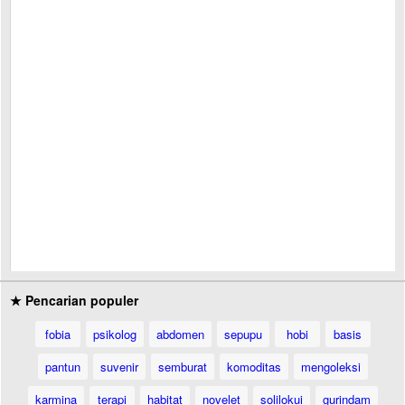
★ Pencarian populer
fobia
psikolog
abdomen
sepupu
hobi
basis
pantun
suvenir
semburat
komoditas
mengoleksi
karmina
terapi
habitat
novelet
solilokui
gurindam