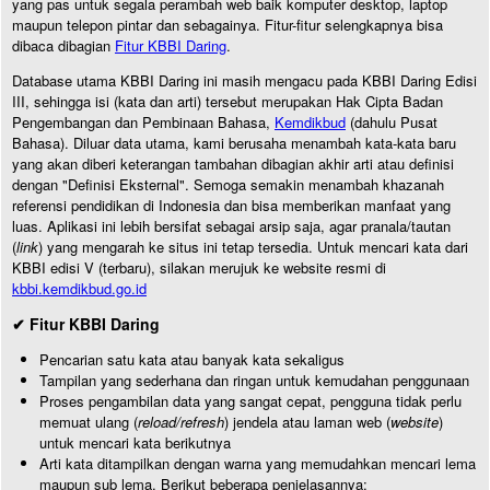
yang pas untuk segala perambah web baik komputer desktop, laptop
maupun telepon pintar dan sebagainya. Fitur-fitur selengkapnya bisa
dibaca dibagian
Fitur KBBI Daring
.
Database utama KBBI Daring ini masih mengacu pada KBBI Daring Edisi
III, sehingga isi (kata dan arti) tersebut merupakan Hak Cipta Badan
Pengembangan dan Pembinaan Bahasa,
Kemdikbud
(dahulu Pusat
Bahasa). Diluar data utama, kami berusaha menambah kata-kata baru
yang akan diberi keterangan tambahan dibagian akhir arti atau definisi
dengan "Definisi Eksternal". Semoga semakin menambah khazanah
referensi pendidikan di Indonesia dan bisa memberikan manfaat yang
luas. Aplikasi ini lebih bersifat sebagai arsip saja, agar pranala/tautan
(
link
) yang mengarah ke situs ini tetap tersedia. Untuk mencari kata dari
KBBI edisi V (terbaru), silakan merujuk ke website resmi di
kbbi.kemdikbud.go.id
✔ Fitur KBBI Daring
Pencarian satu kata atau banyak kata sekaligus
Tampilan yang sederhana dan ringan untuk kemudahan penggunaan
Proses pengambilan data yang sangat cepat, pengguna tidak perlu
memuat ulang (
reload/refresh
) jendela atau laman web (
website
)
untuk mencari kata berikutnya
Arti kata ditampilkan dengan warna yang memudahkan mencari lema
maupun sub lema. Berikut beberapa penjelasannya: