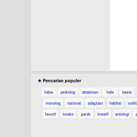
★ Pencarian populer
fobia
psikolog
abdomen
hobi
basis
monolog
rasional
adaptasi
habitat
solil
favorit
toraks
panik
kreatif
antologi