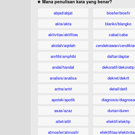
★ Mana penulisan kata yang benar?
abjad/abjat
biosfer/biosfir
akte/akta
blanko/blangko
aktivitas/aktifitas
cabai/cabe
akidah/aqidah
cendekiawan/cendikia
amfibi/amphibi
daftar/daptar
andal/handal
dekoratif/dekoratip
analisis/analisa
dekret/dekrit
antre/antri
detail/detil
apotek/apotik
diagnosis/diagnosa
asas/azaz
durian/duren
atlet/atlit
efektif/efektip
atmosfer/atmosfir
efektifitas/efektivita