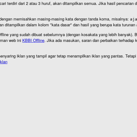
cari terdiri dari 2 atau 3 huruf, akan ditampilkan semua. Jika hasil pencarian
an dengan memisahkan masing-masing kata dengan tanda koma, misalnya:
aj
an ditampilkan dalam kolom "kata dasar" dan hasil yang berupa kata turuna
I Offline yang sudah dibuat sebelumnya (dengan kosakata yang lebih banyak). 
aman web ini
KBBI Offline
. Jika ada masukan, saran dan perbaikan terhadap kb
nyaring iklan yang tampil agar tetap menampilkan iklan yang pantas. Tetapi j
klan