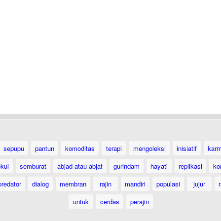
sepupu
pantun
komoditas
terapi
mengoleksi
inisiatif
karm
okui
semburat
abjad-atau-abjat
gurindam
hayati
replikasi
ko
predator
dialog
membran
rajin
mandiri
populasi
jujur
untuk
cerdas
perajin