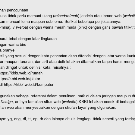
ahan penggunaan
una tidak perlu memuat ulang (
reload/refresh
) jendela atau laman web (
websi
kan mencari lema maupun sub lema. Berikut beberapa penjelasannya:
nomina), v (verba) dengan warna merah muda (pink) dengan garis bawah titik-
uruf tebal dengan latar lingkaran
gan warna biru
a oranye
hasil yang sesuai dengan kata pencarian akan ditandai dengan latar warna kuni
r maupun turunan, dan arti atau definisi akan ditampilkan tanpa harus mengu
h diingat untuk definisi kata, misalnya :
 https://kbbi.web.id/rumah
https://kbbi.web.id/pintar
 di https://kbbi.web.id/komputer
igunakan sebagai referensi dalam penulisan, baik di dalam jaringan maupun di 
 Design
, artinya tampilan situs web (
website
) KBBI ini akan cocok di berbaga
ilan web akan menyesuaikan dengan ukuran layar yang digunakan.
nya: yg, dng, dl, tt, dp, dr dan lainnya ditulis lengkap, tidak seperti yang te