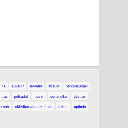
ina
suvenir
novelet
absurd
berkonsultasi
ntras
polkadot
novel
senandika
abstrak
ramah
aktivitas-atau-aktifitas
tekun
optimis