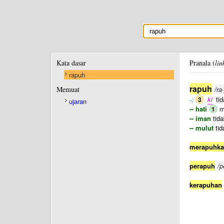
Kata dasar
Pranala (
lin
rapuh
rapuh
Memuat
/ra
-;
ki
tid
3
ujaran
-- hati
mu
1
-- iman
tida
-- mulut
tid
merapuhk
perapuh
/p
kerapuhan