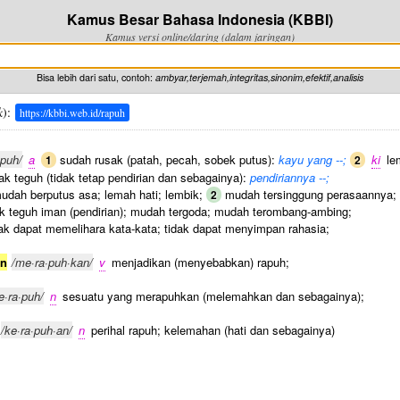
Kamus Besar Bahasa Indonesia (KBBI)
Kamus versi online/daring (dalam jaringan)
Bisa lebih dari satu, contoh:
ambyar,terjemah,integritas,sinonim,efektif,analisis
k
):
https://kbbi.web.id/rapuh
·puh/
a
sudah rusak (patah, pecah, sobek putus):
kayu yang --;
ki
lem
1
2
ak teguh (tidak tetap pendirian dan sebagainya):
pendiriannya --;
dah berputus asa; lemah hati; lembik;
mudah tersinggung perasaannya;
2
k teguh iman (pendirian); mudah tergoda; mudah terombang-ambing;
ak dapat memelihara kata-kata; tidak dapat menyimpan rahasia;
an
/me·ra·puh·kan/
v
menjadikan (menyebabkan) rapuh;
e·ra·puh/
n
sesuatu yang merapuhkan (melemahkan dan sebagainya);
/ke·ra·puh·an/
n
perihal rapuh; kelemahan (hati dan sebagainya)