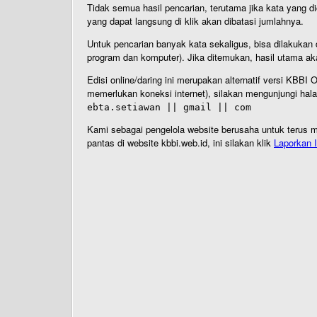
Tidak semua hasil pencarian, terutama jika kata yang di
yang dapat langsung di klik akan dibatasi jumlahnya.
Untuk pencarian banyak kata sekaligus, bisa dilakuk
program dan komputer). Jika ditemukan, hasil utama ak
Edisi online/daring ini merupakan alternatif versi KBB
memerlukan koneksi internet), silakan mengunjungi hal
ebta.setiawan || gmail || com
Kami sebagai pengelola website berusaha untuk terus me
pantas di website kbbi.web.id, ini silakan klik
Laporkan I