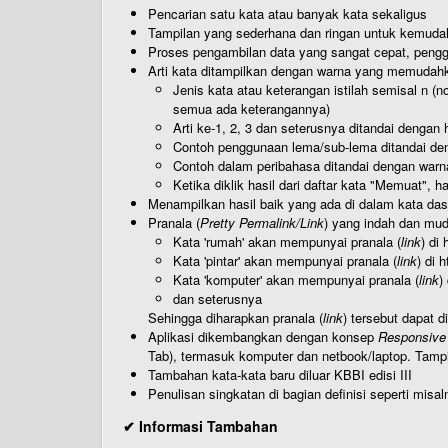
Pencarian satu kata atau banyak kata sekaligus
Tampilan yang sederhana dan ringan untuk kemud
Proses pengambilan data yang sangat cepat, pengg
Arti kata ditampilkan dengan warna yang memudah
Jenis kata atau keterangan istilah semisal n (
semua ada keterangannya)
Arti ke-1, 2, 3 dan seterusnya ditandai dengan h
Contoh penggunaan lema/sub-lema ditandai den
Contoh dalam peribahasa ditandai dengan warn
Ketika diklik hasil dari daftar kata "Memuat", 
Menampilkan hasil baik yang ada di dalam kata dasa
Pranala (
Pretty Permalink/Link
) yang indah dan muda
Kata 'rumah' akan mempunyai pranala (
link
) di
Kata 'pintar' akan mempunyai pranala (
link
) di 
Kata 'komputer' akan mempunyai pranala (
link
)
dan seterusnya
Sehingga diharapkan pranala (
link
) tersebut dapat d
Aplikasi dikembangkan dengan konsep
Responsive
Tab), termasuk komputer dan netbook/laptop. Tamp
Tambahan kata-kata baru diluar KBBI edisi III
Penulisan singkatan di bagian definisi seperti misal
✔ Informasi Tambahan