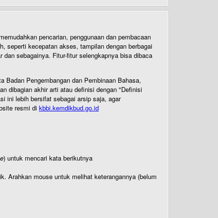
uk memudahkan pencarian, penggunaan dan pembacaan
ih, seperti kecepatan akses, tampilan dengan berbagai
dan sebagainya. Fitur-fitur selengkapnya bisa dibaca
 Cipta Badan Pengembangan dan Pembinaan Bahasa,
ibagian akhir arti atau definisi dengan "Definisi
ni lebih bersifat sebagai arsip saja, agar
bsite resmi di
kbbi.kemdikbud.go.id
te
) untuk mencari kata berikutnya
titik. Arahkan mouse untuk melihat keterangannya (belum