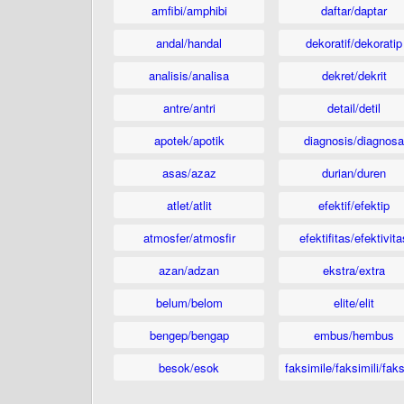
amfibi/amphibi
daftar/daptar
andal/handal
dekoratif/dekoratip
analisis/analisa
dekret/dekrit
antre/antri
detail/detil
apotek/apotik
diagnosis/diagnosa
asas/azaz
durian/duren
atlet/atlit
efektif/efektip
atmosfer/atmosfir
efektifitas/efektivita
azan/adzan
ekstra/extra
belum/belom
elite/elit
bengep/bengap
embus/hembus
besok/esok
faksimile/faksimili/faks