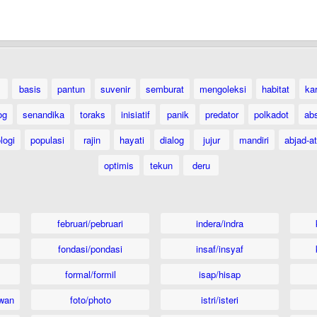
basis
pantun
suvenir
semburat
mengoleksi
habitat
ka
og
senandika
toraks
inisiatif
panik
predator
polkadot
ab
logi
populasi
rajin
hayati
dialog
jujur
mandiri
abjad-at
optimis
tekun
deru
februari/pebruari
indera/indra
fondasi/pondasi
insaf/insyaf
formal/formil
isap/hisap
wan
foto/photo
istri/isteri