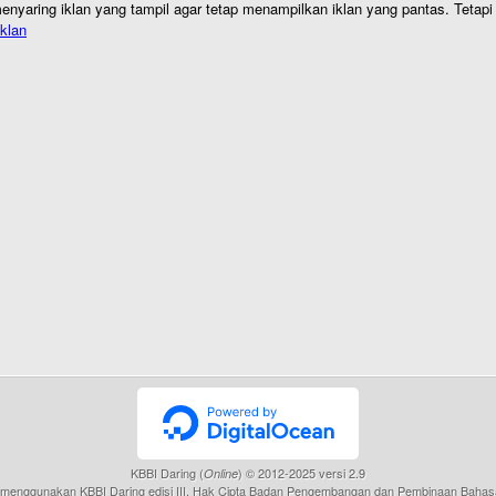
nyaring iklan yang tampil agar tetap menampilkan iklan yang pantas. Tetapi j
klan
KBBI Daring (
) © 2012-2025 versi 2.9
Online
menggunakan KBBI Daring edisi III, Hak Cipta Badan Pengembangan dan Pembinaan Bahas