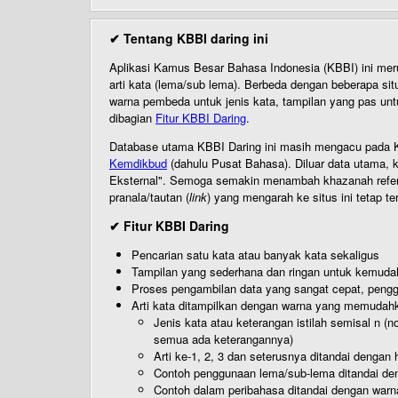
✔ Tentang KBBI daring ini
Aplikasi Kamus Besar Bahasa Indonesia (KBBI) ini me
arti kata (lema/sub lema). Berbeda dengan beberapa sit
warna pembeda untuk jenis kata, tampilan yang pas unt
dibagian
Fitur KBBI Daring
.
Database utama KBBI Daring ini masih mengacu pada KB
Kemdikbud
(dahulu Pusat Bahasa). Diluar data utama, k
Eksternal". Semoga semakin menambah khazanah referensi
pranala/tautan (
link
) yang mengarah ke situs ini tetap te
✔ Fitur KBBI Daring
Pencarian satu kata atau banyak kata sekaligus
Tampilan yang sederhana dan ringan untuk kemud
Proses pengambilan data yang sangat cepat, pengg
Arti kata ditampilkan dengan warna yang memudah
Jenis kata atau keterangan istilah semisal n (
semua ada keterangannya)
Arti ke-1, 2, 3 dan seterusnya ditandai dengan h
Contoh penggunaan lema/sub-lema ditandai den
Contoh dalam peribahasa ditandai dengan warn