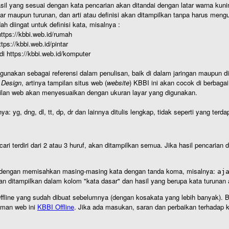
hasil yang sesuai dengan kata pencarian akan ditandai dengan latar warna kuni
r maupun turunan, dan arti atau definisi akan ditampilkan tanpa harus mengu
h diingat untuk definisi kata, misalnya :
 https://kbbi.web.id/rumah
https://kbbi.web.id/pintar
 di https://kbbi.web.id/komputer
igunakan sebagai referensi dalam penulisan, baik di dalam jaringan maupun di 
 Design
, artinya tampilan situs web (
website
) KBBI ini akan cocok di berbaga
ilan web akan menyesuaikan dengan ukuran layar yang digunakan.
nya: yg, dng, dl, tt, dp, dr dan lainnya ditulis lengkap, tidak seperti yang te
cari terdiri dari 2 atau 3 huruf, akan ditampilkan semua. Jika hasil pencarian
an dengan memisahkan masing-masing kata dengan tanda koma, misalnya:
aj
an ditampilkan dalam kolom "kata dasar" dan hasil yang berupa kata turuna
I Offline yang sudah dibuat sebelumnya (dengan kosakata yang lebih banyak). 
aman web ini
KBBI Offline
. Jika ada masukan, saran dan perbaikan terhadap kb