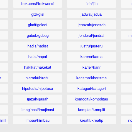
frekuensi/frekwensi
izin/ijin
gizi/gisi
jadwal/jadual
gladi/geladi
jenazah/jenasah
gubuk/gubug
jenderal/jendral
m
hadis/hadist
justru/justeru
hafal/hapal
karena/karna
hakikat/hakekat
karier/karir
s
hierarki/hirarki
karisma/kharisma
hipotesis/hipotesa
kategori/katagori
ijazah/ijasah
komoditi/komoditas
imaginasi/imajinasi
komplet/komplit
imil
imbau/himbau
kreatif/kreatip
n