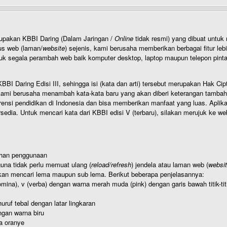
rupakan KBBI Daring (Dalam Jaringan /
Online
tidak resmi) yang dibuat unt
us web (laman/
website
) sejenis, kami berusaha memberikan berbagai fitur leb
uk segala perambah web baik komputer desktop, laptop maupun telepon pintar 
BI Daring Edisi III, sehingga isi (kata dan arti) tersebut merupakan Hak
ami berusaha menambah kata-kata baru yang akan diberi keterangan tambahan d
 pendidikan di Indonesia dan bisa memberikan manfaat yang luas. Aplikasi i
rsedia. Untuk mencari kata dari KBBI edisi V (terbaru), silakan merujuk ke we
ahan penggunaan
una tidak perlu memuat ulang (
reload/refresh
) jendela atau laman web (
websi
kan mencari lema maupun sub lema. Berikut beberapa penjelasannya:
nomina), v (verba) dengan warna merah muda (pink) dengan garis bawah titik-
uruf tebal dengan latar lingkaran
gan warna biru
a oranye