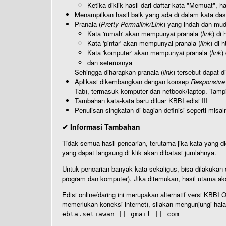
Ketika diklik hasil dari daftar kata "Memuat", 
Menampilkan hasil baik yang ada di dalam kata dasa
Pranala (
Pretty Permalink/Link
) yang indah dan muda
Kata 'rumah' akan mempunyai pranala (
link
) di
Kata 'pintar' akan mempunyai pranala (
link
) di 
Kata 'komputer' akan mempunyai pranala (
link
)
dan seterusnya
Sehingga diharapkan pranala (
link
) tersebut dapat d
Aplikasi dikembangkan dengan konsep
Responsive
Tab), termasuk komputer dan netbook/laptop. Tamp
Tambahan kata-kata baru diluar KBBI edisi III
Penulisan singkatan di bagian definisi seperti misal
✔ Informasi Tambahan
Tidak semua hasil pencarian, terutama jika kata yang di
yang dapat langsung di klik akan dibatasi jumlahnya.
Untuk pencarian banyak kata sekaligus, bisa dilakuk
program dan komputer). Jika ditemukan, hasil utama ak
Edisi online/daring ini merupakan alternatif versi KBB
memerlukan koneksi internet), silakan mengunjungi hal
ebta.setiawan || gmail || com