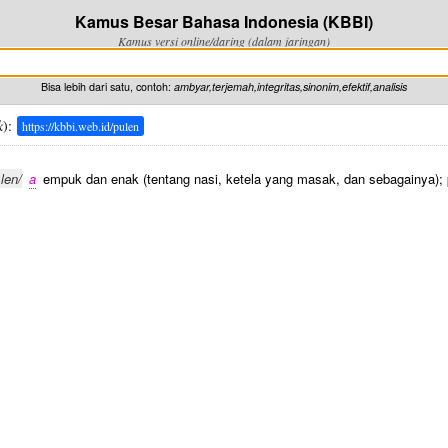
Kamus Besar Bahasa Indonesia (KBBI)
Kamus versi online/daring (dalam jaringan)
Bisa lebih dari satu, contoh:
ambyar,terjemah,integritas,sinonim,efektif,analisis
k
):
https://kbbi.web.id/pulen
·len/
a
empuk dan enak (tentang nasi, ketela yang masak, dan sebagainya); 