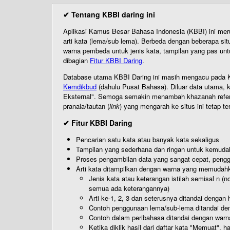
✔ Tentang KBBI daring ini
Aplikasi Kamus Besar Bahasa Indonesia (KBBI) ini me
arti kata (lema/sub lema). Berbeda dengan beberapa sit
warna pembeda untuk jenis kata, tampilan yang pas unt
dibagian
Fitur KBBI Daring
.
Database utama KBBI Daring ini masih mengacu pada KB
Kemdikbud
(dahulu Pusat Bahasa). Diluar data utama, k
Eksternal". Semoga semakin menambah khazanah referensi
pranala/tautan (
link
) yang mengarah ke situs ini tetap te
✔ Fitur KBBI Daring
Pencarian satu kata atau banyak kata sekaligus
Tampilan yang sederhana dan ringan untuk kemud
Proses pengambilan data yang sangat cepat, pengg
Arti kata ditampilkan dengan warna yang memudah
Jenis kata atau keterangan istilah semisal n (
semua ada keterangannya)
Arti ke-1, 2, 3 dan seterusnya ditandai dengan h
Contoh penggunaan lema/sub-lema ditandai den
Contoh dalam peribahasa ditandai dengan warn
Ketika diklik hasil dari daftar kata "Memuat", 