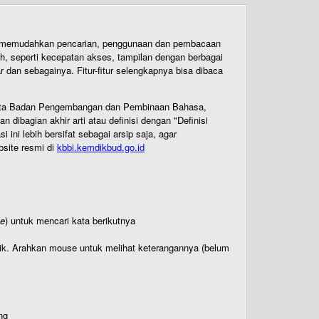
uk memudahkan pencarian, penggunaan dan pembacaan
ih, seperti kecepatan akses, tampilan dengan berbagai
dan sebagainya. Fitur-fitur selengkapnya bisa dibaca
 Cipta Badan Pengembangan dan Pembinaan Bahasa,
ibagian akhir arti atau definisi dengan "Definisi
ni lebih bersifat sebagai arsip saja, agar
bsite resmi di
kbbi.kemdikbud.go.id
te
) untuk mencari kata berikutnya
titik. Arahkan mouse untuk melihat keterangannya (belum
ng