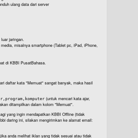
nduh ulang data dari server
luar jaringan.
i media, misalnya smartphone (Tablet pc, iPad, iPhone,
rdapat di KBBI PusatBahasa.
 dari daftar kata "Memuat" sangat banyak, maka hasil
(untuk mencari kata ajar,
ar,program,komputer
n akan ditampilkan dalam kolom "Memuat".
Bagi yang ingin mendapatkan KBBI Offline (tidak
bi daring ini, silakan mengirimkan ke alamat email:
ika anda melihat iklan yang tidak sesuai atau tidak