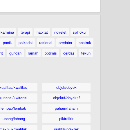
karmina
terapi
habitat
novelet
solilokui
panik
polkadot
rasional
predator
abstrak
it
gundah
ramah
optimis
cerdas
tekun
kualitas/kwalitas
objek/obyek
kuitansi/kwitansi
objektif/obyektif
lembap/lembab
paham/faham
lubang/lobang
pikir/fikir
makhluk/mahluk
praktik/praktek