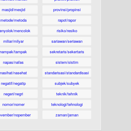
masjid/mesjid
provinsi/propinsi
metode/metoda
rapot/rapor
enyolok/mencolok
risiko/resiko
miliar/milyar
sariawan/seriawan
nampak/tampak
sekretaris/sekertaris
napas/nafas
sistem/sistim
nasihat/nasehat
standarisasi/standardisasi
negatif/negatip
subjek/subyek
negeri/negri
teknik/tehnik
nomor/nomer
teknologi/tehnologi
ovember/nopember
zaman/jaman