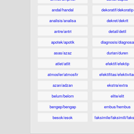
andal/handal
dekoratif/dekoratip
analisis/analisa
dekret/dekrit
antre/antri
detail/detil
apotek/apotik
diagnosis/diagnosa
asas/azaz
durian/duren
atlet/atlit
efektif/efektip
atmosfer/atmosfir
efektifitas/efektivita
azan/adzan
ekstra/extra
belum/belom
elite/elit
bengep/bengap
embus/hembus
besok/esok
faksimile/faksimili/faks