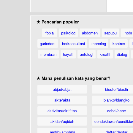
★ Pencarian populer
fobia
psikolog
abdomen
sepupu
hobi
gurindam
berkonsultasi
monolog
kontras
membran
hayati
antologi
kreatif
dialog
★ Mana penulisan kata yang benar?
abjad/abjat
biosfer/biosfir
akte/akta
blanko/blangko
aktivitas/aktifitas
cabai/cabe
akidah/aqidah
cendekiawan/cendikia
amfibi/amphibi
daftar/daptar