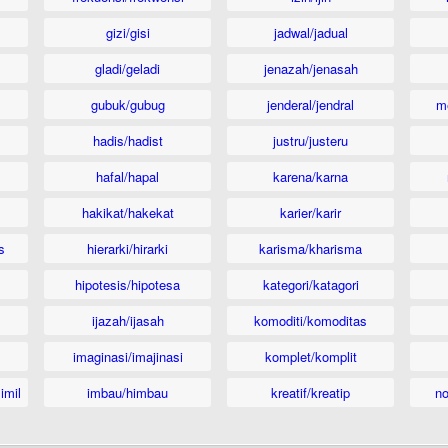
gizi/gisi
jadwal/jadual
gladi/geladi
jenazah/jenasah
gubuk/gubug
jenderal/jendral
m
hadis/hadist
justru/justeru
hafal/hapal
karena/karna
hakikat/hakekat
karier/karir
s
hierarki/hirarki
karisma/kharisma
hipotesis/hipotesa
kategori/katagori
ijazah/ijasah
komoditi/komoditas
imaginasi/imajinasi
komplet/komplit
imil
imbau/himbau
kreatif/kreatip
n