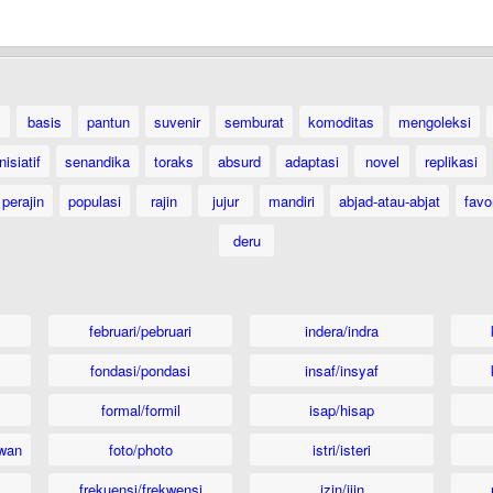
basis
pantun
suvenir
semburat
komoditas
mengoleksi
inisiatif
senandika
toraks
absurd
adaptasi
novel
replikasi
perajin
populasi
rajin
jujur
mandiri
abjad-atau-abjat
favor
deru
februari/pebruari
indera/indra
fondasi/pondasi
insaf/insyaf
formal/formil
isap/hisap
wan
foto/photo
istri/isteri
frekuensi/frekwensi
izin/ijin