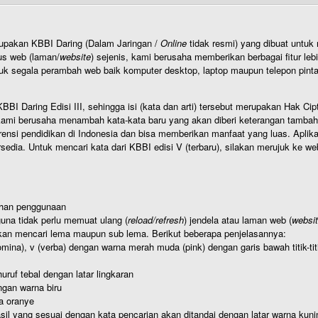
rupakan KBBI Daring (Dalam Jaringan /
Online
tidak resmi) yang dibuat unt
us web (laman/
website
) sejenis, kami berusaha memberikan berbagai fitur leb
uk segala perambah web baik komputer desktop, laptop maupun telepon pintar 
BI Daring Edisi III, sehingga isi (kata dan arti) tersebut merupakan Hak
ami berusaha menambah kata-kata baru yang akan diberi keterangan tambahan d
 pendidikan di Indonesia dan bisa memberikan manfaat yang luas. Aplikasi i
rsedia. Untuk mencari kata dari KBBI edisi V (terbaru), silakan merujuk ke we
ahan penggunaan
una tidak perlu memuat ulang (
reload/refresh
) jendela atau laman web (
websi
kan mencari lema maupun sub lema. Berikut beberapa penjelasannya:
nomina), v (verba) dengan warna merah muda (pink) dengan garis bawah titik-
uruf tebal dengan latar lingkaran
gan warna biru
a oranye
hasil yang sesuai dengan kata pencarian akan ditandai dengan latar warna kuni