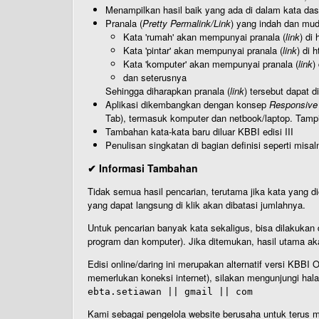
Menampilkan hasil baik yang ada di dalam kata dasa
Pranala (
Pretty Permalink/Link
) yang indah dan muda
Kata 'rumah' akan mempunyai pranala (
link
) di
Kata 'pintar' akan mempunyai pranala (
link
) di 
Kata 'komputer' akan mempunyai pranala (
link
)
dan seterusnya
Sehingga diharapkan pranala (
link
) tersebut dapat d
Aplikasi dikembangkan dengan konsep
Responsive
Tab), termasuk komputer dan netbook/laptop. Tamp
Tambahan kata-kata baru diluar KBBI edisi III
Penulisan singkatan di bagian definisi seperti misal
✔ Informasi Tambahan
Tidak semua hasil pencarian, terutama jika kata yang di
yang dapat langsung di klik akan dibatasi jumlahnya.
Untuk pencarian banyak kata sekaligus, bisa dilakuk
program dan komputer). Jika ditemukan, hasil utama ak
Edisi online/daring ini merupakan alternatif versi KBB
memerlukan koneksi internet), silakan mengunjungi hal
ebta.setiawan || gmail || com
Kami sebagai pengelola website berusaha untuk terus me