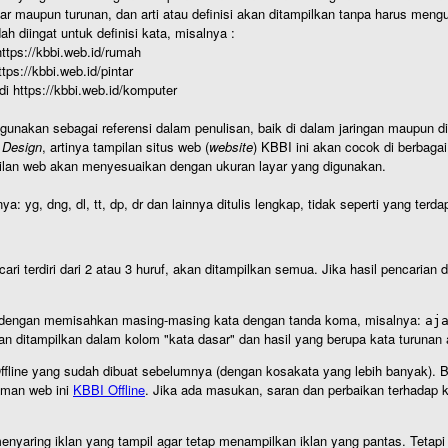
r maupun turunan, dan arti atau definisi akan ditampilkan tanpa harus mengu
h diingat untuk definisi kata, misalnya :
 https://kbbi.web.id/rumah
https://kbbi.web.id/pintar
 di https://kbbi.web.id/komputer
igunakan sebagai referensi dalam penulisan, baik di dalam jaringan maupun di 
 Design
, artinya tampilan situs web (
website
) KBBI ini akan cocok di berbaga
ilan web akan menyesuaikan dengan ukuran layar yang digunakan.
nya: yg, dng, dl, tt, dp, dr dan lainnya ditulis lengkap, tidak seperti yang te
cari terdiri dari 2 atau 3 huruf, akan ditampilkan semua. Jika hasil pencarian
an dengan memisahkan masing-masing kata dengan tanda koma, misalnya:
aj
an ditampilkan dalam kolom "kata dasar" dan hasil yang berupa kata turuna
I Offline yang sudah dibuat sebelumnya (dengan kosakata yang lebih banyak). 
aman web ini
KBBI Offline
. Jika ada masukan, saran dan perbaikan terhadap kb
nyaring iklan yang tampil agar tetap menampilkan iklan yang pantas. Tetapi j