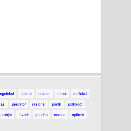
ngoleksi
habitat
novelet
terapi
solilokui
kasi
predator
rasional
panik
polkadot
au-abjat
favorit
gundah
cerdas
optimis