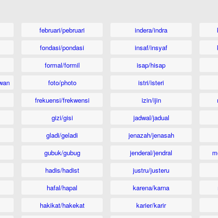
februari/pebruari
indera/indra
fondasi/pondasi
insaf/insyaf
formal/formil
isap/hisap
wan
foto/photo
istri/isteri
frekuensi/frekwensi
izin/ijin
gizi/gisi
jadwal/jadual
gladi/geladi
jenazah/jenasah
gubuk/gubug
jenderal/jendral
m
hadis/hadist
justru/justeru
hafal/hapal
karena/karna
hakikat/hakekat
karier/karir