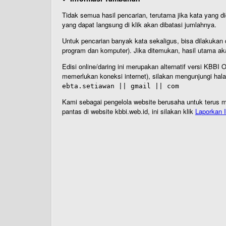
Tidak semua hasil pencarian, terutama jika kata yang di
yang dapat langsung di klik akan dibatasi jumlahnya.
Untuk pencarian banyak kata sekaligus, bisa dilakuk
program dan komputer). Jika ditemukan, hasil utama ak
Edisi online/daring ini merupakan alternatif versi KBB
memerlukan koneksi internet), silakan mengunjungi hal
ebta.setiawan || gmail || com
Kami sebagai pengelola website berusaha untuk terus me
pantas di website kbbi.web.id, ini silakan klik
Laporkan I