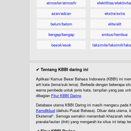
atmosfer/atmosfir
efektifitas/efektivita
azan/adzan
ekstra/extra
belum/belom
elite/elit
bengep/bengap
embus/hembus
besok/esok
faksimile/faksimili/faks
✔ Tentang KBBI daring ini
Aplikasi Kamus Besar Bahasa Indonesia (KBBI) ini me
arti kata (lema/sub lema). Berbeda dengan beberapa sit
warna pembeda untuk jenis kata, tampilan yang pas unt
dibagian
Fitur KBBI Daring
.
Database utama KBBI Daring ini masih mengacu pada KB
Kemdikbud
(dahulu Pusat Bahasa). Diluar data utama, k
Eksternal". Semoga semakin menambah khazanah referensi
pranala/tautan (
link
) yang mengarah ke situs ini tetap te