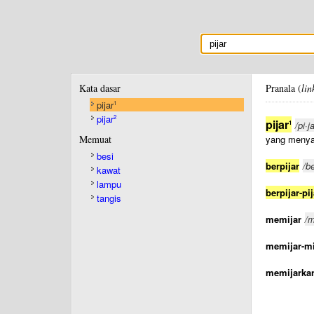
Kata dasar
Pranala (
lin
pijar
1
pijar
2
pijar
1
/pi·ja
Memuat
yang menyal
besi
berpijar
/be
kawat
lampu
berpijar-pij
tangis
memijar
/m
memijar-mi
memijarka