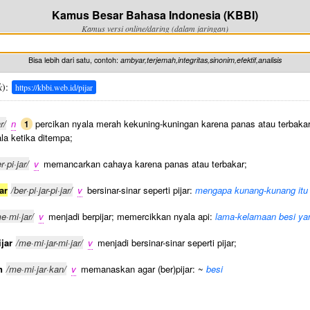
Kamus Besar Bahasa Indonesia (KBBI)
Kamus versi online/daring (dalam jaringan)
Bisa lebih dari satu, contoh:
ambyar,terjemah,integritas,sinonim,efektif,analisis
k
):
https://kbbi.web.id/pijar
r/
n
percikan nyala merah kekuning-kuningan karena panas atau terbakar
1
a ketika ditempa;
r·pi·jar/
v
memancarkan cahaya karena panas atau terbakar;
ar
/ber·pi·jar-pi·jar/
v
bersinar-sinar seperti pijar:
mengapa kunang-kunang itu
e·mi·jar/
v
menjadi berpijar; memercikkan nyala api:
lama-kelamaan besi yan
jar
/me·mi·jar-mi·jar/
v
menjadi bersinar-sinar seperti pijar;
n
/me·mi·jar·kan/
v
memanaskan agar (ber)pijar: ~
besi