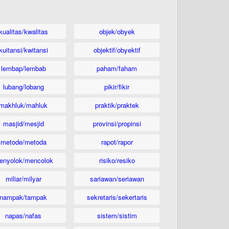
kualitas/kwalitas
objek/obyek
kuitansi/kwitansi
objektif/obyektif
lembap/lembab
paham/faham
lubang/lobang
pikir/fikir
makhluk/mahluk
praktik/praktek
masjid/mesjid
provinsi/propinsi
metode/metoda
rapot/rapor
enyolok/mencolok
risiko/resiko
miliar/milyar
sariawan/seriawan
nampak/tampak
sekretaris/sekertaris
napas/nafas
sistem/sistim