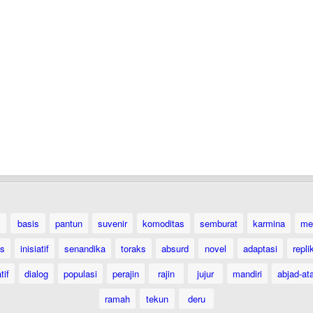
basis
pantun
suvenir
komoditas
semburat
karmina
me
as
inisiatif
senandika
toraks
absurd
novel
adaptasi
repli
tif
dialog
populasi
perajin
rajin
jujur
mandiri
abjad-at
ramah
tekun
deru