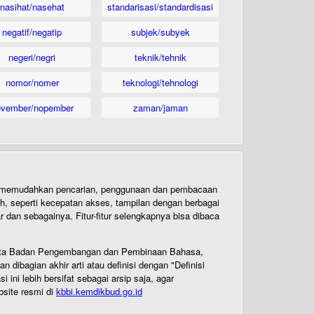
nasihat/nasehat
standarisasi/standardisasi
negatif/negatip
subjek/subyek
negeri/negri
teknik/tehnik
nomor/nomer
teknologi/tehnologi
ovember/nopember
zaman/jaman
uk memudahkan pencarian, penggunaan dan pembacaan
ih, seperti kecepatan akses, tampilan dengan berbagai
dan sebagainya. Fitur-fitur selengkapnya bisa dibaca
 Cipta Badan Pengembangan dan Pembinaan Bahasa,
ibagian akhir arti atau definisi dengan "Definisi
ni lebih bersifat sebagai arsip saja, agar
bsite resmi di
kbbi.kemdikbud.go.id