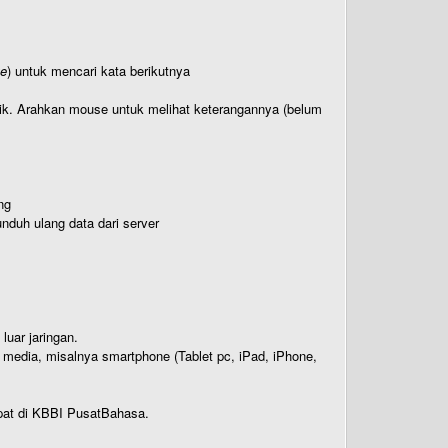
te
) untuk mencari kata berikutnya
titik. Arahkan mouse untuk melihat keterangannya (belum
ng
nduh ulang data dari server
luar jaringan.
i media, misalnya smartphone (Tablet pc, iPad, iPhone,
rdapat di KBBI PusatBahasa.