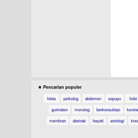
★ Pencarian populer
fobia
psikolog
abdomen
sepupu
hobi
gurindam
monolog
berkonsultasi
kontr
membran
abstrak
hayati
antologi
krea