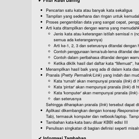
✔ Fitur KBBI Daring
Pencarian satu kata atau banyak kata sekaligus
Tampilan yang sederhana dan ringan untuk kemud
Proses pengambilan data yang sangat cepat, pengg
Arti kata ditampilkan dengan warna yang memudah
Jenis kata atau keterangan istilah semisal n (
semua ada keterangannya)
Arti ke-1, 2, 3 dan seterusnya ditandai dengan h
Contoh penggunaan lema/sub-lema ditandai den
Contoh dalam peribahasa ditandai dengan warn
Ketika diklik hasil dari daftar kata "Memuat", 
Menampilkan hasil baik yang ada di dalam kata dasa
Pranala (
Pretty Permalink/Link
) yang indah dan muda
Kata 'rumah' akan mempunyai pranala (
link
) di
Kata 'pintar' akan mempunyai pranala (
link
) di 
Kata 'komputer' akan mempunyai pranala (
link
)
dan seterusnya
Sehingga diharapkan pranala (
link
) tersebut dapat d
Aplikasi dikembangkan dengan konsep
Responsive
Tab), termasuk komputer dan netbook/laptop. Tamp
Tambahan kata-kata baru diluar KBBI edisi III
Penulisan singkatan di bagian definisi seperti misal
✔ Informasi Tambahan