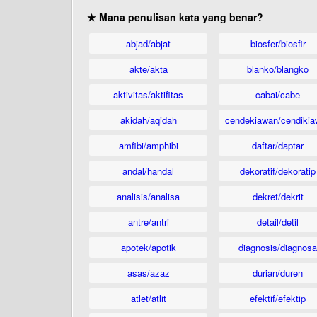
★ Mana penulisan kata yang benar?
abjad/abjat
biosfer/biosfir
akte/akta
blanko/blangko
aktivitas/aktifitas
cabai/cabe
akidah/aqidah
cendekiawan/cendikia
amfibi/amphibi
daftar/daptar
andal/handal
dekoratif/dekoratip
analisis/analisa
dekret/dekrit
antre/antri
detail/detil
apotek/apotik
diagnosis/diagnosa
asas/azaz
durian/duren
atlet/atlit
efektif/efektip