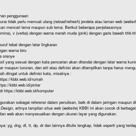
ahan penggunaan
una tidak perlu memuat ulang (
reload/refresh
) jendela atau laman web (
websi
kan mencari lema maupun sub lema. Berikut beberapa penjelasannya:
nomina), v (verba) dengan warna merah muda (pink) dengan garis bawah titik-
uruf tebal dengan latar lingkaran
gan warna biru
a oranye
hasil yang sesuai dengan kata pencarian akan ditandai dengan latar warna kuni
r maupun turunan, dan arti atau definisi akan ditampilkan tanpa harus mengu
h diingat untuk definisi kata, misalnya :
 https://kbbi.web.id/rumah
https://kbbi.web.id/pintar
 di https://kbbi.web.id/komputer
igunakan sebagai referensi dalam penulisan, baik di dalam jaringan maupun di 
 Design
, artinya tampilan situs web (
website
) KBBI ini akan cocok di berbaga
ilan web akan menyesuaikan dengan ukuran layar yang digunakan.
nya: yg, dng, dl, tt, dp, dr dan lainnya ditulis lengkap, tidak seperti yang te