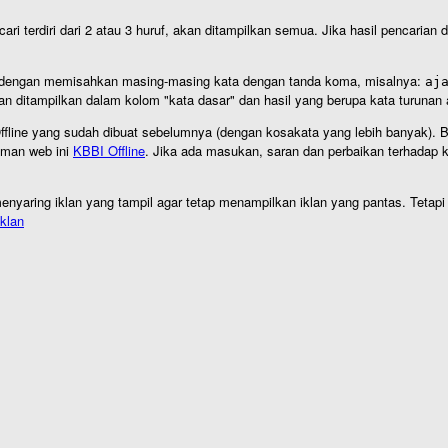
cari terdiri dari 2 atau 3 huruf, akan ditampilkan semua. Jika hasil pencarian
an dengan memisahkan masing-masing kata dengan tanda koma, misalnya:
aj
an ditampilkan dalam kolom "kata dasar" dan hasil yang berupa kata turuna
I Offline yang sudah dibuat sebelumnya (dengan kosakata yang lebih banyak). 
aman web ini
KBBI Offline
. Jika ada masukan, saran dan perbaikan terhadap kb
nyaring iklan yang tampil agar tetap menampilkan iklan yang pantas. Tetapi j
klan