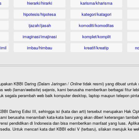
s
hierarki/hirarki
karisma/kharisma
hipotesis/hipotesa
kategori/katagori
ijazah/ijasah
komoditi/komoditas
imaginasi/imajinasi
komplet/komplit
imil
imbau/himbau
kreatif/kreatip
n
rupakan KBBI Daring (Dalam Jaringan /
Online
tidak resmi) yang dibuat unt
us web (laman/
website
) sejenis, kami berusaha memberikan berbagai fitur leb
uk segala perambah web baik komputer desktop, laptop maupun telepon pintar 
BI Daring Edisi III, sehingga isi (kata dan arti) tersebut merupakan Hak
ami berusaha menambah kata-kata baru yang akan diberi keterangan tambahan d
 pendidikan di Indonesia dan bisa memberikan manfaat yang luas. Aplikasi i
rsedia. Untuk mencari kata dari KBBI edisi V (terbaru), silakan merujuk ke we