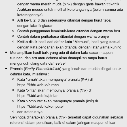
dengan warna merah muda (pink) dengan garis bawah titik-titik.
Arahkan mouse untuk melihat keterangannya (belum semua ada
keterangannya)
Arti ke-1, 2, 3 dan seterusnya ditandai dengan huruf tebal
dengan latar lingkaran
Contoh penggunaan lema/sub-lema ditandai dengan warna biru
Contoh dalam peribahasa ditandai dengan warna oranye
Ketika diklik hasil dari daftar kata "Memuat", hasil yang sesuai
dengan kata pencarian akan ditandai dengan latar warna kuning
Menampilkan hasil baik yang ada di dalam kata dasar maupun
turunan, dan arti atau definisi akan ditampilkan tanpa harus
mengunduh ulang data dari server
Pranala (
Pretty Permalink/Link
) yang indah dan mudah diingat untuk
definisi kata, misalnya :
Kata 'rumah' akan mempunyai pranala (
link
) di
https://kbbi.web.id/rumah
Kata 'pintar' akan mempunyai pranala (
link
) di
https://kbbi.web.id/pintar
Kata 'komputer' akan mempunyai pranala (
link
) di
https://kbbi.web.id/komputer
dan seterusnya
Sehingga diharapkan pranala (
link
) tersebut dapat digunakan sebagai
referensi dalam penulisan, baik di dalam jaringan maupun di luar