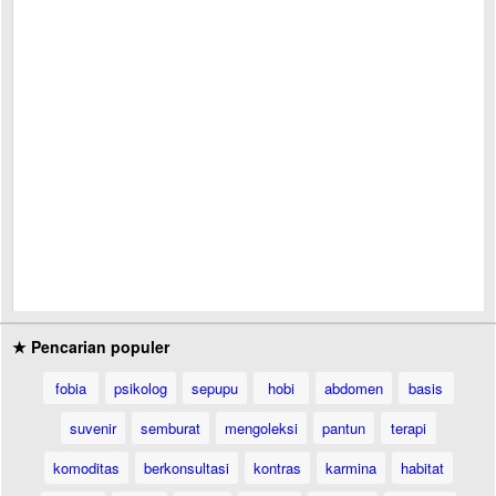
★ Pencarian populer
fobia
psikolog
sepupu
hobi
abdomen
basis
suvenir
semburat
mengoleksi
pantun
terapi
komoditas
berkonsultasi
kontras
karmina
habitat