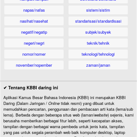
napas/nafas
sistem/sistim
nasihat/nasehat
standarisasi/standardisasi
negatif/negatip
subjek/subyek
negeri/negri
teknik/tehnik
nomor/nomer
teknologi/tehnologi
november/nopember
zaman/jaman
✔ Tentang KBBI daring ini
Aplikasi Kamus Besar Bahasa Indonesia (KBBI) ini merupakan KBBI
Daring (Dalam Jaringan /
Online
tidak resmi) yang dibuat untuk
memudahkan pencarian, penggunaan dan pembacaan arti kata (lema/sub
lema). Berbeda dengan beberapa situs web (laman/
website
) sejenis, kami
berusaha memberikan berbagai fitur lebih, seperti kecepatan akses,
tampilan dengan berbagai warna pembeda untuk jenis kata, tampilan
yang pas untuk segala perambah web baik komputer desktop, laptop