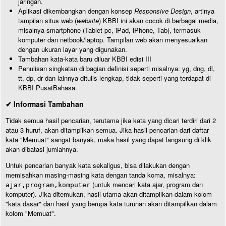
jaringan.
Aplikasi dikembangkan dengan konsep
Responsive Design
, artinya
tampilan situs web (
website
) KBBI ini akan cocok di berbagai media,
misalnya smartphone (Tablet pc, iPad, iPhone, Tab), termasuk
komputer dan netbook/laptop. Tampilan web akan menyesuaikan
dengan ukuran layar yang digunakan.
Tambahan kata-kata baru diluar KBBI edisi III
Penulisan singkatan di bagian definisi seperti misalnya: yg, dng, dl,
tt, dp, dr dan lainnya ditulis lengkap, tidak seperti yang terdapat di
KBBI PusatBahasa.
✔ Informasi Tambahan
Tidak semua hasil pencarian, terutama jika kata yang dicari terdiri dari 2
atau 3 huruf, akan ditampilkan semua. Jika hasil pencarian dari daftar
kata "Memuat" sangat banyak, maka hasil yang dapat langsung di klik
akan dibatasi jumlahnya.
Untuk pencarian banyak kata sekaligus, bisa dilakukan dengan
memisahkan masing-masing kata dengan tanda koma, misalnya:
(untuk mencari kata ajar, program dan
ajar,program,komputer
komputer). Jika ditemukan, hasil utama akan ditampilkan dalam kolom
"kata dasar" dan hasil yang berupa kata turunan akan ditampilkan dalam
kolom "Memuat".