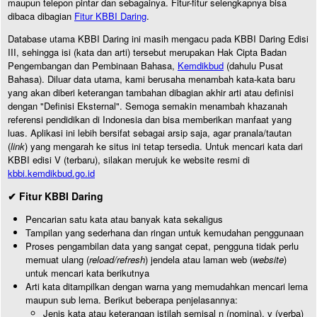
maupun telepon pintar dan sebagainya. Fitur-fitur selengkapnya bisa
dibaca dibagian
Fitur KBBI Daring
.
Database utama KBBI Daring ini masih mengacu pada KBBI Daring Edisi
III, sehingga isi (kata dan arti) tersebut merupakan Hak Cipta Badan
Pengembangan dan Pembinaan Bahasa,
Kemdikbud
(dahulu Pusat
Bahasa). Diluar data utama, kami berusaha menambah kata-kata baru
yang akan diberi keterangan tambahan dibagian akhir arti atau definisi
dengan "Definisi Eksternal". Semoga semakin menambah khazanah
referensi pendidikan di Indonesia dan bisa memberikan manfaat yang
luas. Aplikasi ini lebih bersifat sebagai arsip saja, agar pranala/tautan
(
link
) yang mengarah ke situs ini tetap tersedia. Untuk mencari kata dari
KBBI edisi V (terbaru), silakan merujuk ke website resmi di
kbbi.kemdikbud.go.id
✔ Fitur KBBI Daring
Pencarian satu kata atau banyak kata sekaligus
Tampilan yang sederhana dan ringan untuk kemudahan penggunaan
Proses pengambilan data yang sangat cepat, pengguna tidak perlu
memuat ulang (
reload/refresh
) jendela atau laman web (
website
)
untuk mencari kata berikutnya
Arti kata ditampilkan dengan warna yang memudahkan mencari lema
maupun sub lema. Berikut beberapa penjelasannya:
Jenis kata atau keterangan istilah semisal n (nomina), v (verba)