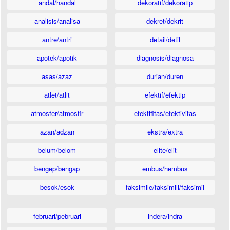
andal/handal
dekoratif/dekoratip
analisis/analisa
dekret/dekrit
antre/antri
detail/detil
apotek/apotik
diagnosis/diagnosa
asas/azaz
durian/duren
atlet/atlit
efektif/efektip
atmosfer/atmosfir
efektifitas/efektivitas
azan/adzan
ekstra/extra
belum/belom
elite/elit
bengep/bengap
embus/hembus
besok/esok
faksimile/faksimili/faksimil
februari/pebruari
indera/indra