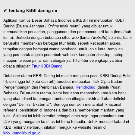
✔ Tentang KBBI daring ini
Aplikasi Kamus Besar Bahasa Indonesia (KBBI) ini merupakan KBBI
Daring (Dalam Jaringan /
Online
tidak resmi) yang dibuat untuk
memudahkan pencarian, penggunaan dan pembacaan arti kata (lema/sub
lema). Berbeda dengan beberapa situs web (laman/
website
) sejenis, kami
berusaha memberikan berbagai fitur lebih, seperti kecepatan akses,
tampilan dengan berbagai warna pembeda untuk jenis kata, tampilan
yang pas untuk segala perambah web baik komputer desktop, laptop
maupun telepon pintar dan sebagainya. Fitur-fitur selengkapnya bisa
dibaca dibagian
Fitur KBBI Daring
.
Database utama KBBI Daring ini masih mengacu pada KBBI Daring Edisi
III, sehingga isi (kata dan arti) tersebut merupakan Hak Cipta Badan
Pengembangan dan Pembinaan Bahasa,
Kemdikbud
(dahulu Pusat
Bahasa). Diluar data utama, kami berusaha menambah kata-kata baru
yang akan diberi keterangan tambahan dibagian akhir arti atau definisi
dengan "Definisi Eksternal". Semoga semakin menambah khazanah
referensi pendidikan di Indonesia dan bisa memberikan manfaat yang
luas. Aplikasi ini lebih bersifat sebagai arsip saja, agar pranala/tautan
(
link
) yang mengarah ke situs ini tetap tersedia. Untuk mencari kata dari
KBBI edisi V (terbaru), silakan merujuk ke website resmi di
kbbi.kemdikbud.go.id