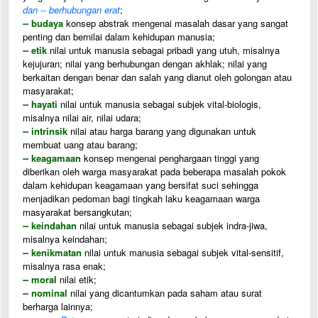
dan -- berhubungan erat
;
-- budaya
konsep abstrak mengenai masalah dasar yang sangat
penting dan bernilai dalam kehidupan manusia;
-- etik
nilai untuk manusia sebagai pribadi yang utuh, misalnya
kejujuran; nilai yang berhubungan dengan akhlak; nilai yang
berkaitan dengan benar dan salah yang dianut oleh golongan atau
masyarakat;
-- hayati
nilai untuk manusia sebagai subjek vital-biologis,
misalnya nilai air, nilai udara;
-- intrinsik
nilai atau harga barang yang digunakan untuk
membuat uang atau barang;
-- keagamaan
konsep mengenai penghargaan tinggi yang
diberikan oleh warga masyarakat pada beberapa masalah pokok
dalam kehidupan keagamaan yang bersifat suci sehingga
menjadikan pedoman bagi tingkah laku keagamaan warga
masyarakat bersangkutan;
-- keindahan
nilai untuk manusia sebagai subjek indra-jiwa,
misalnya keindahan;
-- kenikmatan
nilai untuk manusia sebagai subjek vital-sensitif,
misalnya rasa enak;
-- moral
nilai etik;
-- nominal
nilai yang dicantumkan pada saham atau surat
berharga lainnya;