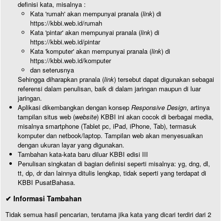
definisi kata, misalnya :
Kata 'rumah' akan mempunyai pranala (
link
) di
https://kbbi.web.id/rumah
Kata 'pintar' akan mempunyai pranala (
link
) di
https://kbbi.web.id/pintar
Kata 'komputer' akan mempunyai pranala (
link
) di
https://kbbi.web.id/komputer
dan seterusnya
Sehingga diharapkan pranala (
link
) tersebut dapat digunakan sebagai
referensi dalam penulisan, baik di dalam jaringan maupun di luar
jaringan.
Aplikasi dikembangkan dengan konsep
Responsive Design
, artinya
tampilan situs web (
website
) KBBI ini akan cocok di berbagai media,
misalnya smartphone (Tablet pc, iPad, iPhone, Tab), termasuk
komputer dan netbook/laptop. Tampilan web akan menyesuaikan
dengan ukuran layar yang digunakan.
Tambahan kata-kata baru diluar KBBI edisi III
Penulisan singkatan di bagian definisi seperti misalnya: yg, dng, dl,
tt, dp, dr dan lainnya ditulis lengkap, tidak seperti yang terdapat di
KBBI PusatBahasa.
✔ Informasi Tambahan
Tidak semua hasil pencarian, terutama jika kata yang dicari terdiri dari 2