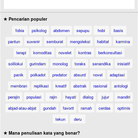
★ Pencarian populer
fobia
psikolog
abdomen
sepupu
hobi
basis
pantun
suvenir
semburat
mengoleksi
habitat
karmina
terapi
komoditas
novelet
kontras
berkonsultasi
solilokui
gurindam
monolog
toraks
senandika
inisiatif
panik
polkadot
predator
absurd
novel
adaptasi
membran
replikasi
kreatif
abstrak
rasional
antologi
perajin
populasi
rajin
hayati
dialog
jujur
mandiri
abjad-atau-abjat
gundah
favorit
ramah
cerdas
optimis
tekun
deru
★ Mana penulisan kata yang benar?