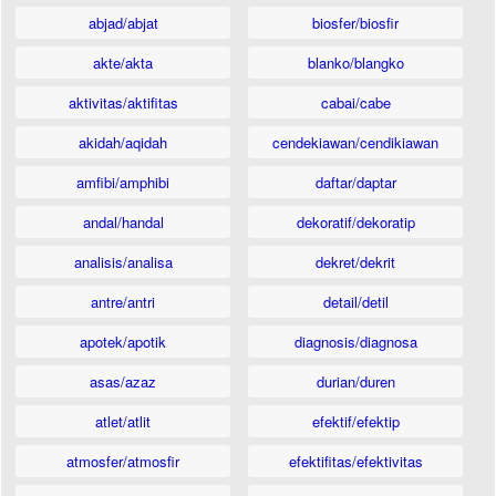
abjad/abjat
biosfer/biosfir
akte/akta
blanko/blangko
aktivitas/aktifitas
cabai/cabe
akidah/aqidah
cendekiawan/cendikiawan
amfibi/amphibi
daftar/daptar
andal/handal
dekoratif/dekoratip
analisis/analisa
dekret/dekrit
antre/antri
detail/detil
apotek/apotik
diagnosis/diagnosa
asas/azaz
durian/duren
atlet/atlit
efektif/efektip
atmosfer/atmosfir
efektifitas/efektivitas