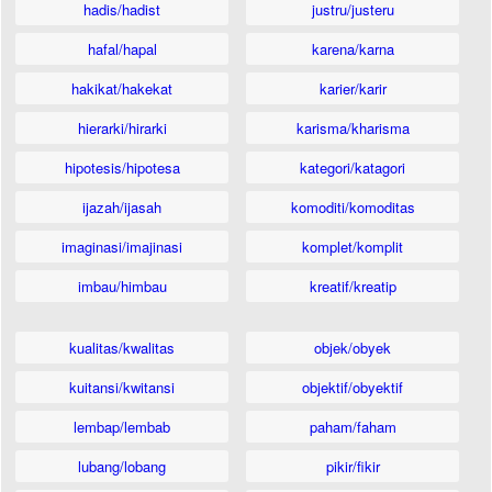
hadis/hadist
justru/justeru
hafal/hapal
karena/karna
hakikat/hakekat
karier/karir
hierarki/hirarki
karisma/kharisma
hipotesis/hipotesa
kategori/katagori
ijazah/ijasah
komoditi/komoditas
imaginasi/imajinasi
komplet/komplit
imbau/himbau
kreatif/kreatip
kualitas/kwalitas
objek/obyek
kuitansi/kwitansi
objektif/obyektif
lembap/lembab
paham/faham
lubang/lobang
pikir/fikir