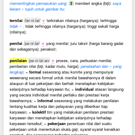
mementingkan pemasukan uang;
memberi angka (biji):
saya
3
berani ~ tujuh untuk gambar itu;
ternilai
/ter·ni·lai/
v
terkirakan nilainya (harganya); terhingga:
tidak ~ ,
tidak terhingga nilainya (harganya); tinggi sekali harga
(nilainya);
penilai
/pe·ni·lai/
n
yang menilai; juru taksir (harga barang gadai
dan sebagainya); penaksir;
penilaian
/pe·ni·lai·an/
n
proses, cara, perbuatan menilai;
pemberian nilai (biji, kadar mutu, harga):
penelaahan dan ~ yang
lengkap
;
~ formal
seseorang atau komite yang mempunyai
wewenang secara formal untuk menilai bawahannya di dalam
ataupun di luar pekerjaan dan berhak menetapkan kebijakan
selanjutnya terhadap karyawan itu;
~ individual
atasan langsung
yang secara individual menilai perilaku dan prestasi kerja
bawahannya;
~ informal
seseorang yang melakukan penilaian
tentang kualitas kerja dan pelayanan yang diberikan tiap
karyawan;
~ kolektif
tim yang melakukan penilaian prestasi
karyawan dan menetapkan kebijakan selanjutnya terhadap
karyawan tersebut;
~ pekerjaan
penentuan nilai dari suatu
pekerjaan untuk menentukan skala gaji, syarat-syarat kenaikan
pangkat, dan perangsang terhadap pekerjaan