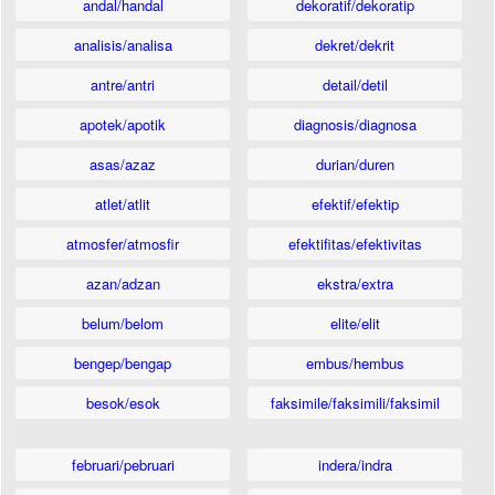
andal/handal
dekoratif/dekoratip
analisis/analisa
dekret/dekrit
antre/antri
detail/detil
apotek/apotik
diagnosis/diagnosa
asas/azaz
durian/duren
atlet/atlit
efektif/efektip
atmosfer/atmosfir
efektifitas/efektivitas
azan/adzan
ekstra/extra
belum/belom
elite/elit
bengep/bengap
embus/hembus
besok/esok
faksimile/faksimili/faksimil
februari/pebruari
indera/indra