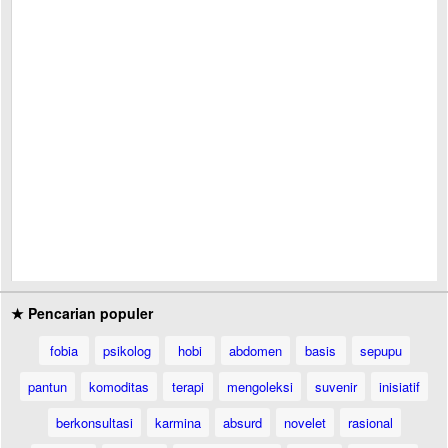
★ Pencarian populer
fobia
psikolog
hobi
abdomen
basis
sepupu
pantun
komoditas
terapi
mengoleksi
suvenir
inisiatif
berkonsultasi
karmina
absurd
novelet
rasional