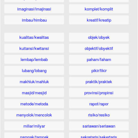
imaginasi/imajinasi
komplet/komplit
imbau/himbau
kreatif/kreatip
kualitas/kwalitas
objek/obyek
kuitansi/kwitansi
objektif/obyektif
lembap/lembab
paham/faham
lubang/lobang
pikir/fikir
makhluk/mahluk
praktik/praktek
masjid/mesjid
provinsi/propinsi
metode/metoda
rapot/rapor
menyolok/mencolok
risiko/resiko
miliar/milyar
sariawan/seriawan
nampak/tampak
sekretaris/sekertaris