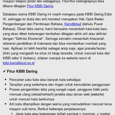
maupun telepon pintar dan sebagainya. Fitur-fitur selengkapnya bisa
dibaca dibagian
Fitur KBBI Daring
.
Database utama KBBI Daring ini masih mengacu pada KBBI Daring Edisi
III, sehingga isi (kata dan arti) tersebut merupakan Hak Cipta Badan
Pengembangan dan Pembinaan Bahasa,
Kemdikbud
(dahulu Pusat
Bahasa). Diluar data utama, kami berusaha menambah kata-kata baru
yang akan diberi keterangan tambahan dibagian akhir arti atau definisi
dengan "Definisi Eksternal". Semoga semakin menambah khazanah
referensi pendidikan di Indonesia dan bisa memberikan manfaat yang
luas. Aplikasi ini lebih bersifat sebagai arsip saja, agar pranala/tautan
(
link
) yang mengarah ke situs ini tetap tersedia. Untuk mencari kata dari
KBBI edisi V (terbaru), silakan merujuk ke website resmi di
kbbi.kemdikbud.go.id
✔ Fitur KBBI Daring
Pencarian satu kata atau banyak kata sekaligus
Tampilan yang sederhana dan ringan untuk kemudahan penggunaan
Proses pengambilan data yang sangat cepat, pengguna tidak perlu
memuat ulang (
reload/refresh
) jendela atau laman web (
website
)
untuk mencari kata berikutnya
Arti kata ditampilkan dengan warna yang memudahkan mencari lema
maupun sub lema. Berikut beberapa penjelasannya:
Jenis kata atau keterangan istilah semisal n (nomina), v (verba)