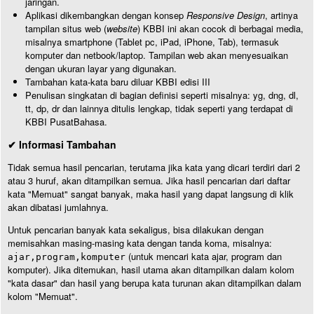
jaringan.
Aplikasi dikembangkan dengan konsep
Responsive Design
, artinya
tampilan situs web (
website
) KBBI ini akan cocok di berbagai media,
misalnya smartphone (Tablet pc, iPad, iPhone, Tab), termasuk
komputer dan netbook/laptop. Tampilan web akan menyesuaikan
dengan ukuran layar yang digunakan.
Tambahan kata-kata baru diluar KBBI edisi III
Penulisan singkatan di bagian definisi seperti misalnya: yg, dng, dl,
tt, dp, dr dan lainnya ditulis lengkap, tidak seperti yang terdapat di
KBBI PusatBahasa.
✔ Informasi Tambahan
Tidak semua hasil pencarian, terutama jika kata yang dicari terdiri dari 2
atau 3 huruf, akan ditampilkan semua. Jika hasil pencarian dari daftar
kata "Memuat" sangat banyak, maka hasil yang dapat langsung di klik
akan dibatasi jumlahnya.
Untuk pencarian banyak kata sekaligus, bisa dilakukan dengan
memisahkan masing-masing kata dengan tanda koma, misalnya:
(untuk mencari kata ajar, program dan
ajar,program,komputer
komputer). Jika ditemukan, hasil utama akan ditampilkan dalam kolom
"kata dasar" dan hasil yang berupa kata turunan akan ditampilkan dalam
kolom "Memuat".