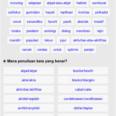
monolog
adaptasi
abjad-atau-abjat
habitat
semburat
solilokui
gurindam
hayati
replikasi
kontras
polkadot
novel
senandika
favorit
panik
abstrak
kreatif
toraks
predator
antologi
dialog
membran
rajin
mandiri
populasi
tekun
jujur
aktivitas-atau-aktifitas
ramah
cerdas
untuk
optimis
perajin
★ Mana penulisan kata yang benar?
abjad/abjat
biosfer/biosfir
akte/akta
blanko/blangko
aktivitas/aktifitas
cabai/cabe
akidah/aqidah
cendekiawan/cendikiawan
amfibi/amphibi
daftar/daptar