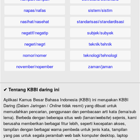
napas/nafas
sistem/sistim
nasihat/nasehat
standarisasi/standardisasi
negatif/negatip
subjek/subyek
negeri/negri
teknik/tehnik
nomor/nomer
teknologi/tehnologi
november/nopember
zaman/jaman
✔ Tentang KBBI daring ini
Aplikasi Kamus Besar Bahasa Indonesia (KBBI) ini merupakan KBBI
Daring (Dalam Jaringan /
Online
tidak resmi) yang dibuat untuk
memudahkan pencarian, penggunaan dan pembacaan arti kata (lema/sub
lema). Berbeda dengan beberapa situs web (laman/
website
) sejenis, kami
berusaha memberikan berbagai fitur lebih, seperti kecepatan akses,
tampilan dengan berbagai warna pembeda untuk jenis kata, tampilan
yang pas untuk segala perambah web baik komputer desktop, laptop