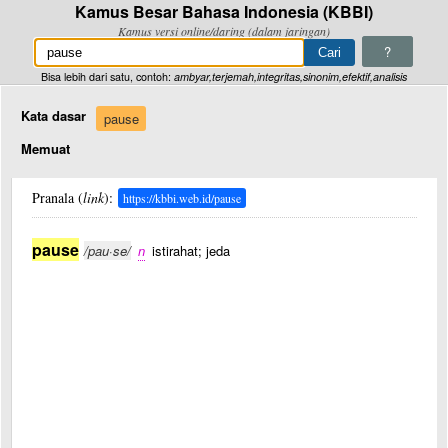
Kamus Besar Bahasa Indonesia (KBBI)
Kamus versi online/daring (dalam jaringan)
?
Bisa lebih dari satu, contoh:
ambyar,terjemah,integritas,sinonim,efektif,analisis
Kata dasar
pause
Memuat
Pranala (
link
):
https://kbbi.web.id/pause
pause
/pau·se/
n
istirahat; jeda