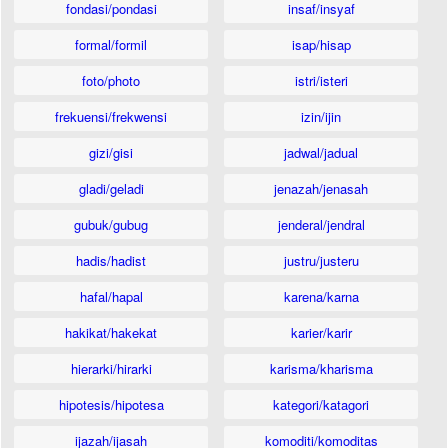
fondasi/pondasi
insaf/insyaf
formal/formil
isap/hisap
foto/photo
istri/isteri
frekuensi/frekwensi
izin/ijin
gizi/gisi
jadwal/jadual
gladi/geladi
jenazah/jenasah
gubuk/gubug
jenderal/jendral
hadis/hadist
justru/justeru
hafal/hapal
karena/karna
hakikat/hakekat
karier/karir
hierarki/hirarki
karisma/kharisma
hipotesis/hipotesa
kategori/katagori
ijazah/ijasah
komoditi/komoditas