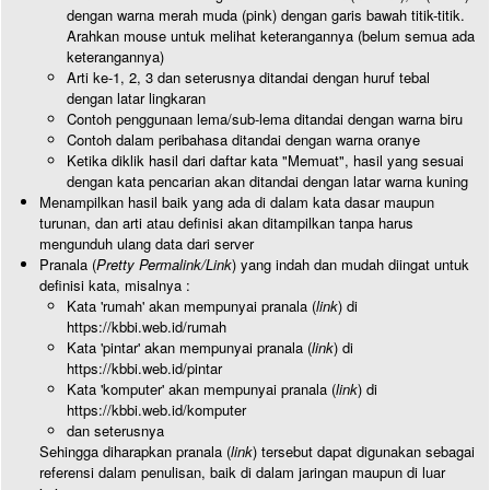
dengan warna merah muda (pink) dengan garis bawah titik-titik.
Arahkan mouse untuk melihat keterangannya (belum semua ada
keterangannya)
Arti ke-1, 2, 3 dan seterusnya ditandai dengan huruf tebal
dengan latar lingkaran
Contoh penggunaan lema/sub-lema ditandai dengan warna biru
Contoh dalam peribahasa ditandai dengan warna oranye
Ketika diklik hasil dari daftar kata "Memuat", hasil yang sesuai
dengan kata pencarian akan ditandai dengan latar warna kuning
Menampilkan hasil baik yang ada di dalam kata dasar maupun
turunan, dan arti atau definisi akan ditampilkan tanpa harus
mengunduh ulang data dari server
Pranala (
Pretty Permalink/Link
) yang indah dan mudah diingat untuk
definisi kata, misalnya :
Kata 'rumah' akan mempunyai pranala (
link
) di
https://kbbi.web.id/rumah
Kata 'pintar' akan mempunyai pranala (
link
) di
https://kbbi.web.id/pintar
Kata 'komputer' akan mempunyai pranala (
link
) di
https://kbbi.web.id/komputer
dan seterusnya
Sehingga diharapkan pranala (
link
) tersebut dapat digunakan sebagai
referensi dalam penulisan, baik di dalam jaringan maupun di luar