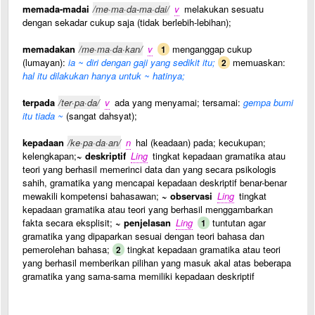
memada-madai
/me·ma·da-ma·dai/
v
melakukan sesuatu
dengan sekadar cukup saja (tidak berlebih-lebihan);
memadakan
/me·ma·da·kan/
v
menganggap cukup
1
(lumayan):
ia ~ diri dengan gaji yang sedikit itu;
memuaskan:
2
hal itu dilakukan hanya untuk ~ hatinya;
terpada
/ter·pa·da/
v
ada yang menyamai; tersamai:
gempa bumi
itu tiada ~
(sangat dahsyat);
kepadaan
/ke·pa·da·an/
n
hal (keadaan) pada; kecukupan;
kelengkapan;
~ deskriptif
Ling
tingkat kepadaan gramatika atau
teori yang berhasil memerinci data dan yang secara psikologis
sahih, gramatika yang mencapai kepadaan deskriptif benar-benar
mewakili kompetensi bahasawan;
~ observasi
Ling
tingkat
kepadaan gramatika atau teori yang berhasil menggambarkan
fakta secara eksplisit;
~ penjelasan
Ling
tuntutan agar
1
gramatika yang dipaparkan sesuai dengan teori bahasa dan
pemerolehan bahasa;
tingkat kepadaan gramatika atau teori
2
yang berhasil memberikan pilihan yang masuk akal atas beberapa
gramatika yang sama-sama memiliki kepadaan deskriptif