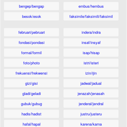
bengep/bengap
embus/hembus
besok/esok
faksimile/faksimili/faksimil
februari/pebruari
indera/indra
fondasi/pondasi
insaf/insyaf
formal/formil
isap/hisap
foto/photo
istri/isteri
frekuensi/frekwensi
izin/ijin
gizi/gisi
jadwal/jadual
gladi/geladi
jenazah/jenasah
gubuk/gubug
jenderal/jendral
hadis/hadist
justru/justeru
hafal/hapal
karena/karna