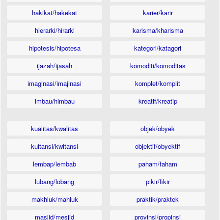
hakikat/hakekat
karier/karir
hierarki/hirarki
karisma/kharisma
hipotesis/hipotesa
kategori/katagori
ijazah/ijasah
komoditi/komoditas
imaginasi/imajinasi
komplet/komplit
imbau/himbau
kreatif/kreatip
kualitas/kwalitas
objek/obyek
kuitansi/kwitansi
objektif/obyektif
lembap/lembab
paham/faham
lubang/lobang
pikir/fikir
makhluk/mahluk
praktik/praktek
masjid/mesjid
provinsi/propinsi