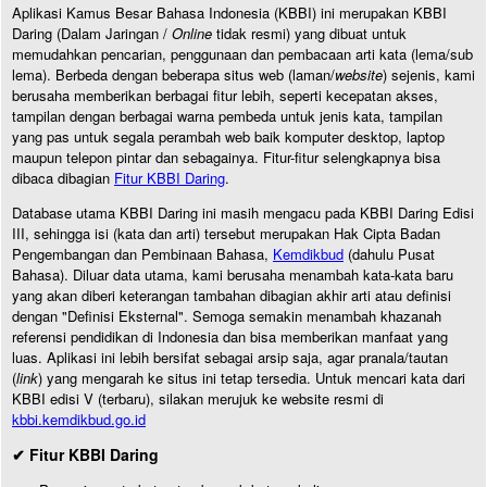
Aplikasi Kamus Besar Bahasa Indonesia (KBBI) ini merupakan KBBI
Daring (Dalam Jaringan /
Online
tidak resmi) yang dibuat untuk
memudahkan pencarian, penggunaan dan pembacaan arti kata (lema/sub
lema). Berbeda dengan beberapa situs web (laman/
website
) sejenis, kami
berusaha memberikan berbagai fitur lebih, seperti kecepatan akses,
tampilan dengan berbagai warna pembeda untuk jenis kata, tampilan
yang pas untuk segala perambah web baik komputer desktop, laptop
maupun telepon pintar dan sebagainya. Fitur-fitur selengkapnya bisa
dibaca dibagian
Fitur KBBI Daring
.
Database utama KBBI Daring ini masih mengacu pada KBBI Daring Edisi
III, sehingga isi (kata dan arti) tersebut merupakan Hak Cipta Badan
Pengembangan dan Pembinaan Bahasa,
Kemdikbud
(dahulu Pusat
Bahasa). Diluar data utama, kami berusaha menambah kata-kata baru
yang akan diberi keterangan tambahan dibagian akhir arti atau definisi
dengan "Definisi Eksternal". Semoga semakin menambah khazanah
referensi pendidikan di Indonesia dan bisa memberikan manfaat yang
luas. Aplikasi ini lebih bersifat sebagai arsip saja, agar pranala/tautan
(
link
) yang mengarah ke situs ini tetap tersedia. Untuk mencari kata dari
KBBI edisi V (terbaru), silakan merujuk ke website resmi di
kbbi.kemdikbud.go.id
✔ Fitur KBBI Daring