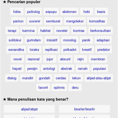
★ Pencarian populer
fobia
psikolog
sepupu
abdomen
hobi
basis
pantun
suvenir
semburat
mengoleksi
komoditas
terapi
karmina
habitat
novelet
kontras
berkonsultasi
solilokui
gurindam
inisiatif
monolog
panik
adaptasi
senandika
toraks
replikasi
polkadot
kreatif
predator
novel
rasional
jujur
absurd
rajin
membran
hayati
perajin
antologi
abstrak
ramah
populasi
dialog
mandiri
gundah
cerdas
tekun
abjad-atau-abjat
favorit
optimis
deru
★ Mana penulisan kata yang benar?
abjad/abjat
biosfer/biosfir