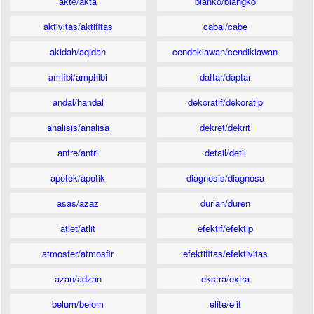
akte/akta
blanko/blangko
aktivitas/aktifitas
cabai/cabe
akidah/aqidah
cendekiawan/cendikiawan
amfibi/amphibi
daftar/daptar
andal/handal
dekoratif/dekoratip
analisis/analisa
dekret/dekrit
antre/antri
detail/detil
apotek/apotik
diagnosis/diagnosa
asas/azaz
durian/duren
atlet/atlit
efektif/efektip
atmosfer/atmosfir
efektifitas/efektivitas
azan/adzan
ekstra/extra
belum/belom
elite/elit