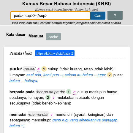
Kamus Besar Bahasa Indonesia (KBBI)
Kamus versi online/daring (dalam jaringan)
?
Bisa lebih dari satu, contoh:
ambyar,terjemah,integritas,sinonim,efektif,analisis
Kata dasar
Memuat
pada
2
Pranala (
link
):
https://kbbi.web.id/pada-2
pada
2
/pa·da/
a
cukup (tidak kurang, tetapi tidak lebih);
1
lumayan:
asal ada, kecil pun --; sekian itu belum -- juga;
puas:
2
belum -- hatinya;
berpada-pada
/ber·pa·da-pa·da/
a
cukup meskipun hanya
1
seadanya; lumayan;
v
melakukan sesuatu dengan
2
secukupnya (tidak berlebih-lebihan);
memadai
/me·ma·dai/
v
memenuhi (syarat, keinginan) dan
sebagainya; mencukupi:
ganti rugi yang diberikannya dianggap
belum ~;