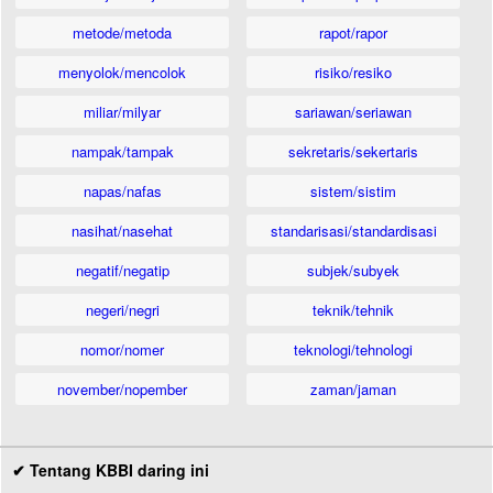
metode/metoda
rapot/rapor
menyolok/mencolok
risiko/resiko
miliar/milyar
sariawan/seriawan
nampak/tampak
sekretaris/sekertaris
napas/nafas
sistem/sistim
nasihat/nasehat
standarisasi/standardisasi
negatif/negatip
subjek/subyek
negeri/negri
teknik/tehnik
nomor/nomer
teknologi/tehnologi
november/nopember
zaman/jaman
✔ Tentang KBBI daring ini