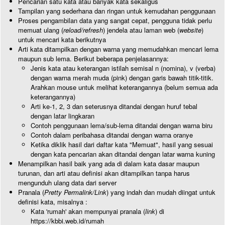
Pencarian satu kata atau banyak kata sekaligus
Tampilan yang sederhana dan ringan untuk kemudahan penggunaan
Proses pengambilan data yang sangat cepat, pengguna tidak perlu
memuat ulang (
reload/refresh
) jendela atau laman web (
website
)
untuk mencari kata berikutnya
Arti kata ditampilkan dengan warna yang memudahkan mencari lema
maupun sub lema. Berikut beberapa penjelasannya:
Jenis kata atau keterangan istilah semisal n (nomina), v (verba)
dengan warna merah muda (pink) dengan garis bawah titik-titik.
Arahkan mouse untuk melihat keterangannya (belum semua ada
keterangannya)
Arti ke-1, 2, 3 dan seterusnya ditandai dengan huruf tebal
dengan latar lingkaran
Contoh penggunaan lema/sub-lema ditandai dengan warna biru
Contoh dalam peribahasa ditandai dengan warna oranye
Ketika diklik hasil dari daftar kata "Memuat", hasil yang sesuai
dengan kata pencarian akan ditandai dengan latar warna kuning
Menampilkan hasil baik yang ada di dalam kata dasar maupun
turunan, dan arti atau definisi akan ditampilkan tanpa harus
mengunduh ulang data dari server
Pranala (
Pretty Permalink/Link
) yang indah dan mudah diingat untuk
definisi kata, misalnya :
Kata 'rumah' akan mempunyai pranala (
link
) di
https://kbbi.web.id/rumah