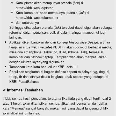
Kata 'pintar' akan mempunyai pranala (
link
) di
https://kbbi.web.id/pintar
Kata 'komputer' akan mempunyai pranala (
link
) di
https://kbbi.web.id/komputer
dan seterusnya
Sehingga diharapkan pranala (
link
) tersebut dapat digunakan sebagai
referensi dalam penulisan, baik di dalam jaringan maupun di luar
jaringan.
Aplikasi dikembangkan dengan konsep
Responsive Design
, artinya
tampilan situs web (
website
) KBBI ini akan cocok di berbagai media,
misalnya smartphone (Tablet pc, iPad, iPhone, Tab), termasuk
komputer dan netbook/laptop. Tampilan web akan menyesuaikan
dengan ukuran layar yang digunakan.
Tambahan kata-kata baru diluar KBBI edisi III
Penulisan singkatan di bagian definisi seperti misalnya: yg, dng, dl,
tt, dp, dr dan lainnya ditulis lengkap, tidak seperti yang terdapat di
KBBI PusatBahasa.
✔ Informasi Tambahan
Tidak semua hasil pencarian, terutama jika kata yang dicari terdiri dari 2
atau 3 huruf, akan ditampilkan semua. Jika hasil pencarian dari daftar
kata "Memuat" sangat banyak, maka hasil yang dapat langsung di klik
akan dibatasi jumlahnya.