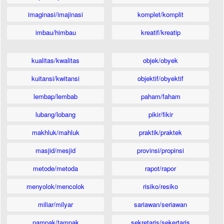
imaginasi/imajinasi
komplet/komplit
imbau/himbau
kreatif/kreatip
kualitas/kwalitas
objek/obyek
kuitansi/kwitansi
objektif/obyektif
lembap/lembab
paham/faham
lubang/lobang
pikir/fikir
makhluk/mahluk
praktik/praktek
masjid/mesjid
provinsi/propinsi
metode/metoda
rapot/rapor
menyolok/mencolok
risiko/resiko
miliar/milyar
sariawan/seriawan
nampak/tampak
sekretaris/sekertaris