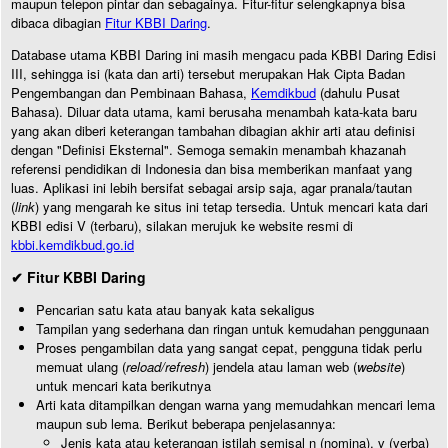
maupun telepon pintar dan sebagainya. Fitur-fitur selengkapnya bisa
dibaca dibagian
Fitur KBBI Daring
.
Database utama KBBI Daring ini masih mengacu pada KBBI Daring Edisi
III, sehingga isi (kata dan arti) tersebut merupakan Hak Cipta Badan
Pengembangan dan Pembinaan Bahasa,
Kemdikbud
(dahulu Pusat
Bahasa). Diluar data utama, kami berusaha menambah kata-kata baru
yang akan diberi keterangan tambahan dibagian akhir arti atau definisi
dengan "Definisi Eksternal". Semoga semakin menambah khazanah
referensi pendidikan di Indonesia dan bisa memberikan manfaat yang
luas. Aplikasi ini lebih bersifat sebagai arsip saja, agar pranala/tautan
(
link
) yang mengarah ke situs ini tetap tersedia. Untuk mencari kata dari
KBBI edisi V (terbaru), silakan merujuk ke website resmi di
kbbi.kemdikbud.go.id
✔ Fitur KBBI Daring
Pencarian satu kata atau banyak kata sekaligus
Tampilan yang sederhana dan ringan untuk kemudahan penggunaan
Proses pengambilan data yang sangat cepat, pengguna tidak perlu
memuat ulang (
reload/refresh
) jendela atau laman web (
website
)
untuk mencari kata berikutnya
Arti kata ditampilkan dengan warna yang memudahkan mencari lema
maupun sub lema. Berikut beberapa penjelasannya:
Jenis kata atau keterangan istilah semisal n (nomina), v (verba)