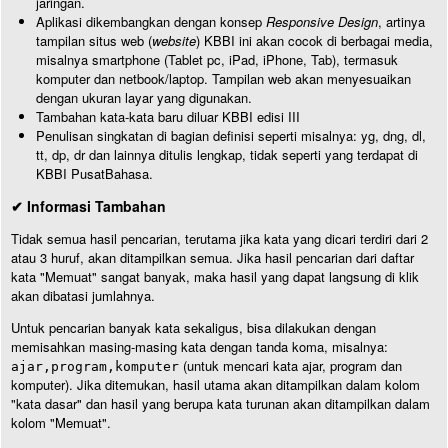
jaringan.
Aplikasi dikembangkan dengan konsep
Responsive Design
, artinya
tampilan situs web (
website
) KBBI ini akan cocok di berbagai media,
misalnya smartphone (Tablet pc, iPad, iPhone, Tab), termasuk
komputer dan netbook/laptop. Tampilan web akan menyesuaikan
dengan ukuran layar yang digunakan.
Tambahan kata-kata baru diluar KBBI edisi III
Penulisan singkatan di bagian definisi seperti misalnya: yg, dng, dl,
tt, dp, dr dan lainnya ditulis lengkap, tidak seperti yang terdapat di
KBBI PusatBahasa.
✔ Informasi Tambahan
Tidak semua hasil pencarian, terutama jika kata yang dicari terdiri dari 2
atau 3 huruf, akan ditampilkan semua. Jika hasil pencarian dari daftar
kata "Memuat" sangat banyak, maka hasil yang dapat langsung di klik
akan dibatasi jumlahnya.
Untuk pencarian banyak kata sekaligus, bisa dilakukan dengan
memisahkan masing-masing kata dengan tanda koma, misalnya:
(untuk mencari kata ajar, program dan
ajar,program,komputer
komputer). Jika ditemukan, hasil utama akan ditampilkan dalam kolom
"kata dasar" dan hasil yang berupa kata turunan akan ditampilkan dalam
kolom "Memuat".