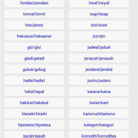
fondasi/pondasi
insaf/insyaf
formal/formil
isap/hisap
foto/photo
istri/isteri
frekuensi/frekwensi
izin/ijin
gizi/gisi
jadwal/jadual
gladi/geladi
jenazah/jenasah
gubuk/gubug
jenderal/jendral
hadis/hadist
justru/justeru
hafal/hapal
karena/karna
hakikat/hakekat
karier/karir
hierarki/hirarki
karisma/kharisma
hipotesis/hipotesa
kategori/katagori
ijazah/ijasah
komoditi/komoditas