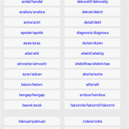
andal/handal
dekoratif/dekoratip
analisis/analisa
dekret/dekrit
antre/antri
detail/detil
apotek/apotik
diagnosis/diagnosa
asas/azaz
durian/duren
atlet/atlit
efektif/efektip
atmosfer/atmosfir
efektifitas/efektivitas
azan/adzan
ekstra/extra
belum/belom
elite/elit
bengep/bengap
embus/hembus
besok/esok
faksimile/faksimili/faksimil
februari/pebruari
indera/indra