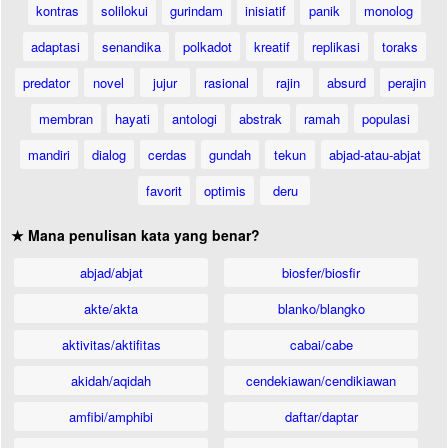
kontras
solilokui
gurindam
inisiatif
panik
monolog
adaptasi
senandika
polkadot
kreatif
replikasi
toraks
predator
novel
jujur
rasional
rajin
absurd
perajin
membran
hayati
antologi
abstrak
ramah
populasi
mandiri
dialog
cerdas
gundah
tekun
abjad-atau-abjat
favorit
optimis
deru
★ Mana penulisan kata yang benar?
abjad/abjat
biosfer/biosfir
akte/akta
blanko/blangko
aktivitas/aktifitas
cabai/cabe
akidah/aqidah
cendekiawan/cendikiawan
amfibi/amphibi
daftar/daptar