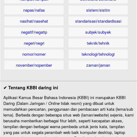
napas/nafas
sistem/sistim
nasihat/nasehat
standarisasi/standardisasi
negatif/negatip
subjek/subyek
negeri/negri
teknik/tehnik
nomor/nomer
teknologi/tehnologi
november/nopember
zaman/jaman
✔ Tentang KBBI daring ini
Aplikasi Kamus Besar Bahasa Indonesia (KBBI) ini merupakan KBBI
Daring (Dalam Jaringan /
Online
tidak resmi) yang dibuat untuk
memudahkan pencarian, penggunaan dan pembacaan arti kata (lema/sub
lema). Berbeda dengan beberapa situs web (laman/
website
) sejenis, kami
berusaha memberikan berbagai fitur lebih, seperti kecepatan akses,
tampilan dengan berbagai warna pembeda untuk jenis kata, tampilan
yang pas untuk segala perambah web baik komputer desktop, laptop