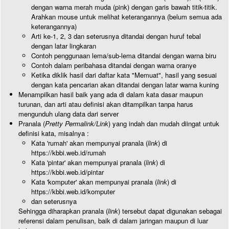
dengan warna merah muda (pink) dengan garis bawah titik-titik.
Arahkan mouse untuk melihat keterangannya (belum semua ada
keterangannya)
Arti ke-1, 2, 3 dan seterusnya ditandai dengan huruf tebal
dengan latar lingkaran
Contoh penggunaan lema/sub-lema ditandai dengan warna biru
Contoh dalam peribahasa ditandai dengan warna oranye
Ketika diklik hasil dari daftar kata "Memuat", hasil yang sesuai
dengan kata pencarian akan ditandai dengan latar warna kuning
Menampilkan hasil baik yang ada di dalam kata dasar maupun
turunan, dan arti atau definisi akan ditampilkan tanpa harus
mengunduh ulang data dari server
Pranala (
Pretty Permalink/Link
) yang indah dan mudah diingat untuk
definisi kata, misalnya :
Kata 'rumah' akan mempunyai pranala (
link
) di
https://kbbi.web.id/rumah
Kata 'pintar' akan mempunyai pranala (
link
) di
https://kbbi.web.id/pintar
Kata 'komputer' akan mempunyai pranala (
link
) di
https://kbbi.web.id/komputer
dan seterusnya
Sehingga diharapkan pranala (
link
) tersebut dapat digunakan sebagai
referensi dalam penulisan, baik di dalam jaringan maupun di luar