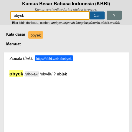
Kamus Besar Bahasa Indonesia (KBBI)
Kamus versi online/daring (dalam jaringan)
?
Bisa lebih dari satu, contoh:
ambyar,terjemah,integritas,sinonim,efektif,analisis
Kata dasar
obyek
Memuat
Pranala (
link
):
https://kbbi.web.id/obyek
obyek
/ob·yek/
/obyék/ ?
objek