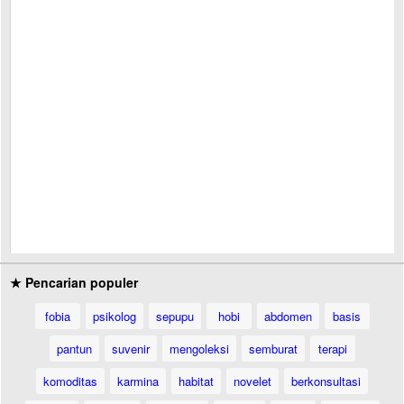
★ Pencarian populer
fobia
psikolog
sepupu
hobi
abdomen
basis
pantun
suvenir
mengoleksi
semburat
terapi
komoditas
karmina
habitat
novelet
berkonsultasi