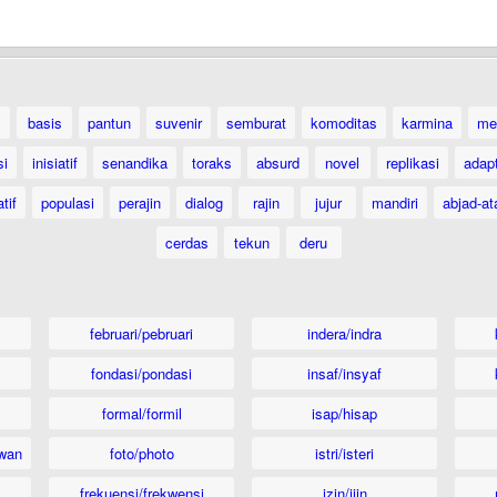
basis
pantun
suvenir
semburat
komoditas
karmina
me
si
inisiatif
senandika
toraks
absurd
novel
replikasi
adap
tif
populasi
perajin
dialog
rajin
jujur
mandiri
abjad-at
cerdas
tekun
deru
februari/pebruari
indera/indra
fondasi/pondasi
insaf/insyaf
formal/formil
isap/hisap
wan
foto/photo
istri/isteri
frekuensi/frekwensi
izin/ijin