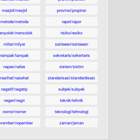
masjid/mesjid
provinsi/propinsi
metode/metoda
rapot/rapor
enyolok/mencolok
risiko/resiko
miliar/milyar
sariawan/seriawan
nampak/tampak
sekretaris/sekertaris
napas/nafas
sistem/sistim
nasihat/nasehat
standarisasi/standardisasi
negatif/negatip
subjek/subyek
negeri/negri
teknik/tehnik
nomor/nomer
teknologi/tehnologi
ovember/nopember
zaman/jaman