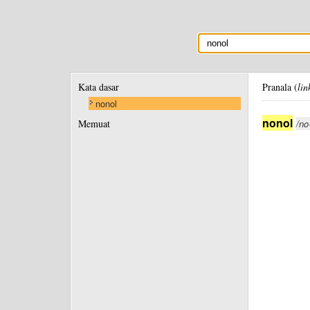
Kata dasar
Pranala (
lin
nonol
nonol
Memuat
/no