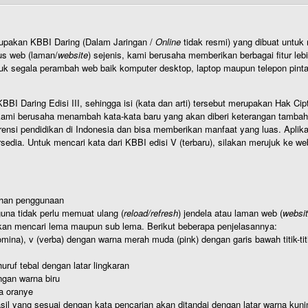
rupakan KBBI Daring (Dalam Jaringan /
Online
tidak resmi) yang dibuat unt
us web (laman/
website
) sejenis, kami berusaha memberikan berbagai fitur leb
uk segala perambah web baik komputer desktop, laptop maupun telepon pintar 
BI Daring Edisi III, sehingga isi (kata dan arti) tersebut merupakan Hak
ami berusaha menambah kata-kata baru yang akan diberi keterangan tambahan d
 pendidikan di Indonesia dan bisa memberikan manfaat yang luas. Aplikasi i
rsedia. Untuk mencari kata dari KBBI edisi V (terbaru), silakan merujuk ke we
ahan penggunaan
una tidak perlu memuat ulang (
reload/refresh
) jendela atau laman web (
websi
kan mencari lema maupun sub lema. Berikut beberapa penjelasannya:
nomina), v (verba) dengan warna merah muda (pink) dengan garis bawah titik-
uruf tebal dengan latar lingkaran
gan warna biru
a oranye
hasil yang sesuai dengan kata pencarian akan ditandai dengan latar warna kuni