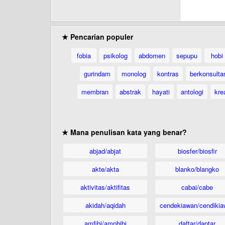
★ Pencarian populer
fobia
psikolog
abdomen
sepupu
hobi
gurindam
monolog
kontras
berkonsulta
membran
abstrak
hayati
antologi
krea
★ Mana penulisan kata yang benar?
abjad/abjat
biosfer/biosfir
akte/akta
blanko/blangko
aktivitas/aktifitas
cabai/cabe
akidah/aqidah
cendekiawan/cendikia
amfibi/amphibi
daftar/daptar