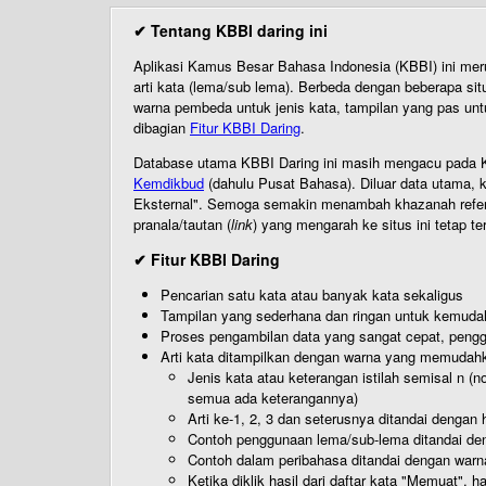
✔ Tentang KBBI daring ini
Aplikasi Kamus Besar Bahasa Indonesia (KBBI) ini me
arti kata (lema/sub lema). Berbeda dengan beberapa sit
warna pembeda untuk jenis kata, tampilan yang pas unt
dibagian
Fitur KBBI Daring
.
Database utama KBBI Daring ini masih mengacu pada KB
Kemdikbud
(dahulu Pusat Bahasa). Diluar data utama, k
Eksternal". Semoga semakin menambah khazanah referensi
pranala/tautan (
link
) yang mengarah ke situs ini tetap te
✔ Fitur KBBI Daring
Pencarian satu kata atau banyak kata sekaligus
Tampilan yang sederhana dan ringan untuk kemud
Proses pengambilan data yang sangat cepat, pengg
Arti kata ditampilkan dengan warna yang memudah
Jenis kata atau keterangan istilah semisal n (
semua ada keterangannya)
Arti ke-1, 2, 3 dan seterusnya ditandai dengan h
Contoh penggunaan lema/sub-lema ditandai den
Contoh dalam peribahasa ditandai dengan warn
Ketika diklik hasil dari daftar kata "Memuat", 