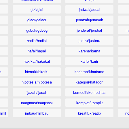
gizi/gisi
jadwal/jadual
gladi/geladi
jenazah/jenasah
gubuk/gubug
jenderal/jendral
m
hadis/hadist
justru/justeru
hafal/hapal
karena/karna
hakikat/hakekat
karier/karir
s
hierarki/hirarki
karisma/kharisma
hipotesis/hipotesa
kategori/katagori
ijazah/ijasah
komoditi/komoditas
imaginasi/imajinasi
komplet/komplit
imil
imbau/himbau
kreatif/kreatip
n