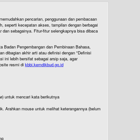
uk memudahkan pencarian, penggunaan dan pembacaan
ih, seperti kecepatan akses, tampilan dengan berbagai
dan sebagainya. Fitur-fitur selengkapnya bisa dibaca
 Cipta Badan Pengembangan dan Pembinaan Bahasa,
ibagian akhir arti atau definisi dengan "Definisi
ni lebih bersifat sebagai arsip saja, agar
bsite resmi di
kbbi.kemdikbud.go.id
te
) untuk mencari kata berikutnya
titik. Arahkan mouse untuk melihat keterangannya (belum
ng