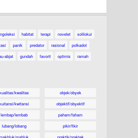
ngoleksi
habitat
terapi
novelet
solilokui
tasi
panik
predator
rasional
polkadot
au-abjat
gundah
favorit
optimis
ramah
kualitas/kwalitas
objek/obyek
kuitansi/kwitansi
objektif/obyektif
lembap/lembab
paham/faham
lubang/lobang
pikir/fikir
makhluk/mahluk
praktik/praktek