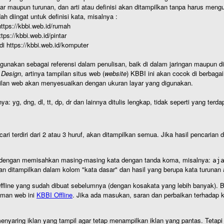
r maupun turunan, dan arti atau definisi akan ditampilkan tanpa harus mengu
h diingat untuk definisi kata, misalnya :
 https://kbbi.web.id/rumah
https://kbbi.web.id/pintar
 di https://kbbi.web.id/komputer
igunakan sebagai referensi dalam penulisan, baik di dalam jaringan maupun di 
 Design
, artinya tampilan situs web (
website
) KBBI ini akan cocok di berbaga
ilan web akan menyesuaikan dengan ukuran layar yang digunakan.
nya: yg, dng, dl, tt, dp, dr dan lainnya ditulis lengkap, tidak seperti yang te
cari terdiri dari 2 atau 3 huruf, akan ditampilkan semua. Jika hasil pencarian
an dengan memisahkan masing-masing kata dengan tanda koma, misalnya:
aj
an ditampilkan dalam kolom "kata dasar" dan hasil yang berupa kata turuna
I Offline yang sudah dibuat sebelumnya (dengan kosakata yang lebih banyak). 
aman web ini
KBBI Offline
. Jika ada masukan, saran dan perbaikan terhadap kb
nyaring iklan yang tampil agar tetap menampilkan iklan yang pantas. Tetapi j