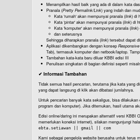
Menampilkan hasil baik yang ada di dalam kata dasa
Pranala (
Pretty Permalink/Link
) yang indah dan muda
Kata 'rumah' akan mempunyai pranala (
link
) di
Kata 'pintar' akan mempunyai pranala (
link
) di 
Kata 'komputer' akan mempunyai pranala (
link
)
dan seterusnya
Sehingga diharapkan pranala (
link
) tersebut dapat d
Aplikasi dikembangkan dengan konsep
Responsive
Tab), termasuk komputer dan netbook/laptop. Tamp
Tambahan kata-kata baru diluar KBBI edisi III
Penulisan singkatan di bagian definisi seperti misal
✔ Informasi Tambahan
Tidak semua hasil pencarian, terutama jika kata yang di
yang dapat langsung di klik akan dibatasi jumlahnya.
Untuk pencarian banyak kata sekaligus, bisa dilakuk
program dan komputer). Jika ditemukan, hasil utama ak
Edisi online/daring ini merupakan alternatif versi KBB
memerlukan koneksi internet), silakan mengunjungi hal
ebta.setiawan || gmail || com
Kami sebagai pengelola website berusaha untuk terus me