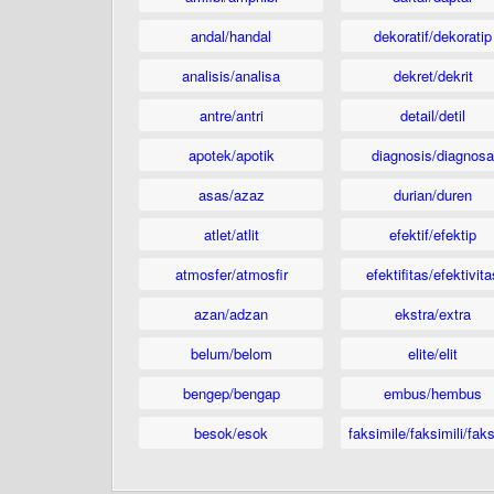
andal/handal
dekoratif/dekoratip
analisis/analisa
dekret/dekrit
antre/antri
detail/detil
apotek/apotik
diagnosis/diagnosa
asas/azaz
durian/duren
atlet/atlit
efektif/efektip
atmosfer/atmosfir
efektifitas/efektivita
azan/adzan
ekstra/extra
belum/belom
elite/elit
bengep/bengap
embus/hembus
besok/esok
faksimile/faksimili/faks