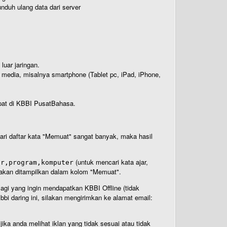
nduh ulang data dari server
luar jaringan.
i media, misalnya smartphone (Tablet pc, iPad, iPhone,
rdapat di KBBI PusatBahasa.
 dari daftar kata "Memuat" sangat banyak, maka hasil
(untuk mencari kata ajar,
ar,program,komputer
n akan ditampilkan dalam kolom "Memuat".
Bagi yang ingin mendapatkan KBBI Offline (tidak
bi daring ini, silakan mengirimkan ke alamat email:
ika anda melihat iklan yang tidak sesuai atau tidak