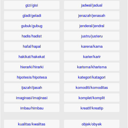
gizi/gisi
jadwal/jadual
gladi/geladi
jenazah/jenasah
gubuk/gubug
jenderal/jendral
hadis/hadist
justru/justeru
hafal/hapal
karena/karna
hakikat/hakekat
karier/karir
hierarki/hirarki
karisma/kharisma
hipotesis/hipotesa
kategori/katagori
ijazah/ijasah
komoditi/komoditas
imaginasi/imajinasi
komplet/komplit
imbau/himbau
kreatif/kreatip
kualitas/kwalitas
objek/obyek