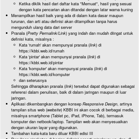
Ketika diklik hasil dari daftar kata "Memuat", hasil yang sesuai
dengan kata pencarian akan ditandai dengan latar warna kuning
Menampilkan hasil baik yang ada di dalam kata dasar maupun
turunan, dan arti atau definisi akan ditampilkan tanpa harus
mengunduh ulang data dari server
Pranala (
Pretty Permalink/Link
) yang indah dan mudah diingat untuk
definisi kata, misalnya :
Kata 'rumah' akan mempunyai pranala (
link
) di
https://kbbi.web.id/rumah
Kata 'pintar' akan mempunyai pranala (
link
) di
https://kbbi.web.id/pintar
Kata 'komputer' akan mempunyai pranala (
link
) di
https://kbbi.web.id/komputer
dan seterusnya
Sehingga diharapkan pranala (
link
) tersebut dapat digunakan sebagai
referensi dalam penulisan, baik di dalam jaringan maupun di luar
jaringan.
Aplikasi dikembangkan dengan konsep
Responsive Design
, artinya
tampilan situs web (
website
) KBBI ini akan cocok di berbagai media,
misalnya smartphone (Tablet pc, iPad, iPhone, Tab), termasuk
komputer dan netbook/laptop. Tampilan web akan menyesuaikan
dengan ukuran layar yang digunakan.
Tambahan kata-kata baru diluar KBBI edisi III