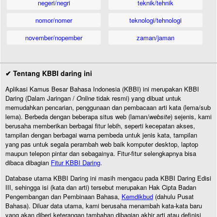
negeri/negri
teknik/tehnik
nomor/nomer
teknologi/tehnologi
november/nopember
zaman/jaman
✔ Tentang KBBI daring ini
Aplikasi Kamus Besar Bahasa Indonesia (KBBI) ini merupakan KBBI
Daring (Dalam Jaringan /
Online
tidak resmi) yang dibuat untuk
memudahkan pencarian, penggunaan dan pembacaan arti kata (lema/sub
lema). Berbeda dengan beberapa situs web (laman/
website
) sejenis, kami
berusaha memberikan berbagai fitur lebih, seperti kecepatan akses,
tampilan dengan berbagai warna pembeda untuk jenis kata, tampilan
yang pas untuk segala perambah web baik komputer desktop, laptop
maupun telepon pintar dan sebagainya. Fitur-fitur selengkapnya bisa
dibaca dibagian
Fitur KBBI Daring
.
Database utama KBBI Daring ini masih mengacu pada KBBI Daring Edisi
III, sehingga isi (kata dan arti) tersebut merupakan Hak Cipta Badan
Pengembangan dan Pembinaan Bahasa,
Kemdikbud
(dahulu Pusat
Bahasa). Diluar data utama, kami berusaha menambah kata-kata baru
yang akan diberi keterangan tambahan dibagian akhir arti atau definisi