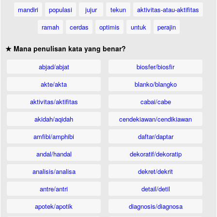
mandiri
populasi
jujur
tekun
aktivitas-atau-aktifitas
ramah
cerdas
optimis
untuk
perajin
★ Mana penulisan kata yang benar?
abjad/abjat
biosfer/biosfir
akte/akta
blanko/blangko
aktivitas/aktifitas
cabai/cabe
akidah/aqidah
cendekiawan/cendikiawan
amfibi/amphibi
daftar/daptar
andal/handal
dekoratif/dekoratip
analisis/analisa
dekret/dekrit
antre/antri
detail/detil
apotek/apotik
diagnosis/diagnosa