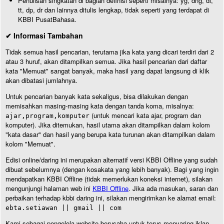
Penulisan singkatan di bagian definisi seperti misalnya: yg, dng, dl,
tt, dp, dr dan lainnya ditulis lengkap, tidak seperti yang terdapat di
KBBI PusatBahasa.
✔ Informasi Tambahan
Tidak semua hasil pencarian, terutama jika kata yang dicari terdiri dari 2
atau 3 huruf, akan ditampilkan semua. Jika hasil pencarian dari daftar
kata "Memuat" sangat banyak, maka hasil yang dapat langsung di klik
akan dibatasi jumlahnya.
Untuk pencarian banyak kata sekaligus, bisa dilakukan dengan
memisahkan masing-masing kata dengan tanda koma, misalnya:
(untuk mencari kata ajar, program dan
ajar,program,komputer
komputer). Jika ditemukan, hasil utama akan ditampilkan dalam kolom
"kata dasar" dan hasil yang berupa kata turunan akan ditampilkan dalam
kolom "Memuat".
Edisi online/daring ini merupakan alternatif versi KBBI Offline yang sudah
dibuat sebelumnya (dengan kosakata yang lebih banyak). Bagi yang ingin
mendapatkan KBBI Offline (tidak memerlukan koneksi internet), silakan
mengunjungi halaman web ini
KBBI Offline
. Jika ada masukan, saran dan
perbaikan terhadap kbbi daring ini, silakan mengirimkan ke alamat email:
ebta.setiawan || gmail || com
Kami sebagai pengelola website berusaha untuk terus menyaring iklan