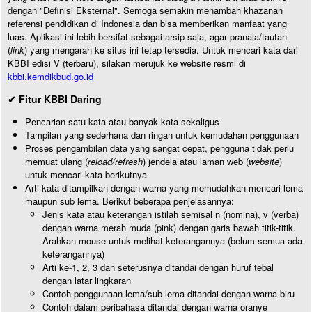
dengan "Definisi Eksternal". Semoga semakin menambah khazanah
referensi pendidikan di Indonesia dan bisa memberikan manfaat yang
luas. Aplikasi ini lebih bersifat sebagai arsip saja, agar pranala/tautan
(
link
) yang mengarah ke situs ini tetap tersedia. Untuk mencari kata dari
KBBI edisi V (terbaru), silakan merujuk ke website resmi di
kbbi.kemdikbud.go.id
✔ Fitur KBBI Daring
Pencarian satu kata atau banyak kata sekaligus
Tampilan yang sederhana dan ringan untuk kemudahan penggunaan
Proses pengambilan data yang sangat cepat, pengguna tidak perlu
memuat ulang (
reload/refresh
) jendela atau laman web (
website
)
untuk mencari kata berikutnya
Arti kata ditampilkan dengan warna yang memudahkan mencari lema
maupun sub lema. Berikut beberapa penjelasannya:
Jenis kata atau keterangan istilah semisal n (nomina), v (verba)
dengan warna merah muda (pink) dengan garis bawah titik-titik.
Arahkan mouse untuk melihat keterangannya (belum semua ada
keterangannya)
Arti ke-1, 2, 3 dan seterusnya ditandai dengan huruf tebal
dengan latar lingkaran
Contoh penggunaan lema/sub-lema ditandai dengan warna biru
Contoh dalam peribahasa ditandai dengan warna oranye