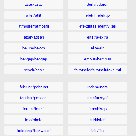
asas/azaz
durian/duren
atlet/atlit
efektif/efektip
atmosfer/atmosfir
efektifitas/efektivitas
azan/adzan
ekstra/extra
belum/belom
elite/elit
bengep/bengap
embus/hembus
besok/esok
faksimile/faksimili/faksimil
februari/pebruari
indera/indra
fondasi/pondasi
insaf/insyaf
formal/formil
isap/hisap
foto/photo
istri/isteri
frekuensi/frekwensi
izin/ijin