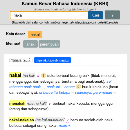
Kamus Besar Bahasa Indonesia (KBBI)
Kamus versi online/daring (dalam jaringan)
?
Bisa lebih dari satu, contoh:
ambyar,terjemah,integritas,sinonim,efektif,analisis
Kata dasar
nakal
Memuat
anak
perempuan
Pranala (
link
):
https://kbbi.web.id/nakal
nakal
/na·kal/
a
suka berbuat kurang baik (tidak menurut,
1
mengganggu, dan sebagainya, terutama bagi anak-anak):
sel
tahanan anak-anak --; anak ini -- benar;
buruk kelakuan (lacur
2
dan sebagainya):
ia bercerita betapa -- suaminya; perempuan --;
menakali
/me·na·kali/
v
berbuat nakal kepada; mengganggu
(orang dan sebagainya);
nakal-nakalan
/na·kal-na·kal·an/
v
berbuat seolah-olah nakal;
berbuat sebagai orang nakal:
main ~;