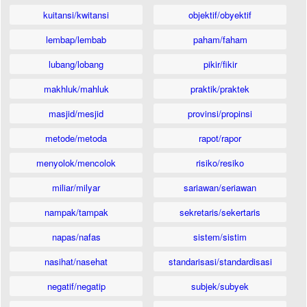
kuitansi/kwitansi
objektif/obyektif
lembap/lembab
paham/faham
lubang/lobang
pikir/fikir
makhluk/mahluk
praktik/praktek
masjid/mesjid
provinsi/propinsi
metode/metoda
rapot/rapor
menyolok/mencolok
risiko/resiko
miliar/milyar
sariawan/seriawan
nampak/tampak
sekretaris/sekertaris
napas/nafas
sistem/sistim
nasihat/nasehat
standarisasi/standardisasi
negatif/negatip
subjek/subyek