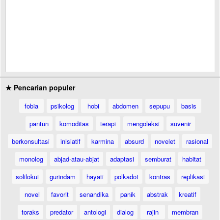
★ Pencarian populer
fobia
psikolog
hobi
abdomen
sepupu
basis
pantun
komoditas
terapi
mengoleksi
suvenir
berkonsultasi
inisiatif
karmina
absurd
novelet
rasional
monolog
abjad-atau-abjat
adaptasi
semburat
habitat
solilokui
gurindam
hayati
polkadot
kontras
replikasi
novel
favorit
senandika
panik
abstrak
kreatif
toraks
predator
antologi
dialog
rajin
membran