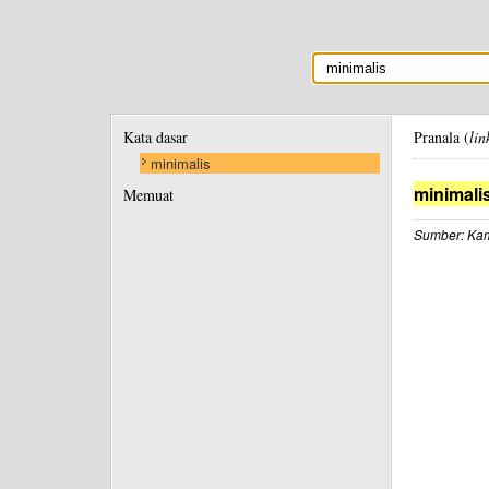
Kata dasar
Pranala (
lin
minimalis
minimali
Memuat
Sumber: Kam