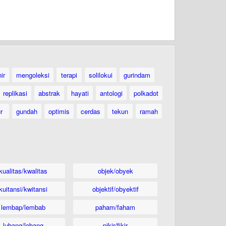
ir
mengoleksi
terapi
solilokui
gurindam
replikasi
abstrak
hayati
antologi
polkadot
ur
gundah
optimis
cerdas
tekun
ramah
kualitas/kwalitas
objek/obyek
kuitansi/kwitansi
objektif/obyektif
lembap/lembab
paham/faham
lubang/lobang
pikir/fikir