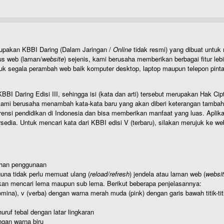
rupakan KBBI Daring (Dalam Jaringan /
Online
tidak resmi) yang dibuat unt
us web (laman/
website
) sejenis, kami berusaha memberikan berbagai fitur leb
uk segala perambah web baik komputer desktop, laptop maupun telepon pintar 
BI Daring Edisi III, sehingga isi (kata dan arti) tersebut merupakan Hak
ami berusaha menambah kata-kata baru yang akan diberi keterangan tambahan d
 pendidikan di Indonesia dan bisa memberikan manfaat yang luas. Aplikasi i
rsedia. Untuk mencari kata dari KBBI edisi V (terbaru), silakan merujuk ke we
ahan penggunaan
una tidak perlu memuat ulang (
reload/refresh
) jendela atau laman web (
websi
kan mencari lema maupun sub lema. Berikut beberapa penjelasannya:
nomina), v (verba) dengan warna merah muda (pink) dengan garis bawah titik-
uruf tebal dengan latar lingkaran
gan warna biru