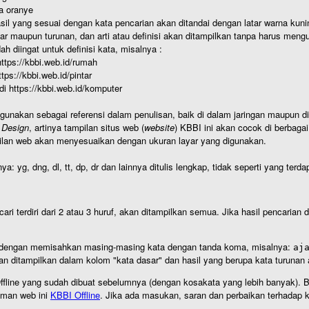
a oranye
hasil yang sesuai dengan kata pencarian akan ditandai dengan latar warna kuni
r maupun turunan, dan arti atau definisi akan ditampilkan tanpa harus mengu
h diingat untuk definisi kata, misalnya :
 https://kbbi.web.id/rumah
https://kbbi.web.id/pintar
 di https://kbbi.web.id/komputer
igunakan sebagai referensi dalam penulisan, baik di dalam jaringan maupun di 
 Design
, artinya tampilan situs web (
website
) KBBI ini akan cocok di berbaga
ilan web akan menyesuaikan dengan ukuran layar yang digunakan.
nya: yg, dng, dl, tt, dp, dr dan lainnya ditulis lengkap, tidak seperti yang te
cari terdiri dari 2 atau 3 huruf, akan ditampilkan semua. Jika hasil pencarian
an dengan memisahkan masing-masing kata dengan tanda koma, misalnya:
aj
an ditampilkan dalam kolom "kata dasar" dan hasil yang berupa kata turuna
I Offline yang sudah dibuat sebelumnya (dengan kosakata yang lebih banyak). 
aman web ini
KBBI Offline
. Jika ada masukan, saran dan perbaikan terhadap kb