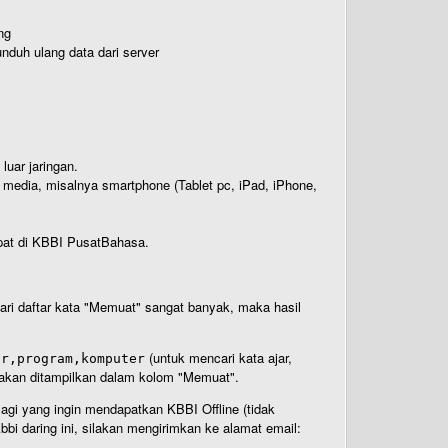
ng
nduh ulang data dari server
luar jaringan.
i media, misalnya smartphone (Tablet pc, iPad, iPhone,
rdapat di KBBI PusatBahasa.
 dari daftar kata "Memuat" sangat banyak, maka hasil
(untuk mencari kata ajar,
ar,program,komputer
n akan ditampilkan dalam kolom "Memuat".
Bagi yang ingin mendapatkan KBBI Offline (tidak
bi daring ini, silakan mengirimkan ke alamat email: