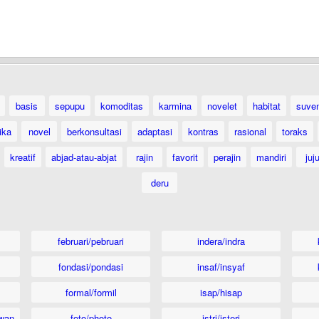
basis
sepupu
komoditas
karmina
novelet
habitat
suven
ika
novel
berkonsultasi
adaptasi
kontras
rasional
toraks
kreatif
abjad-atau-abjat
rajin
favorit
perajin
mandiri
juj
deru
februari/pebruari
indera/indra
fondasi/pondasi
insaf/insyaf
formal/formil
isap/hisap
wan
foto/photo
istri/isteri