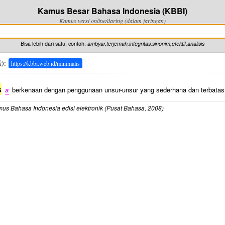
Kamus Besar Bahasa Indonesia (KBBI)
Kamus versi online/daring (dalam jaringan)
Bisa lebih dari satu, contoh:
ambyar,terjemah,integritas,sinonim,efektif,analisis
k
):
https://kbbi.web.id/minimalis
s
a
berkenaan dengan penggunaan unsur-unsur yang sederhana dan terbatas 
us Bahasa Indonesia edisi elektronik (Pusat Bahasa, 2008)