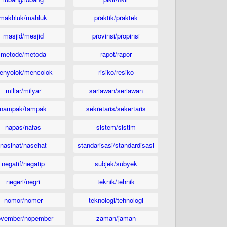
makhluk/mahluk
praktik/praktek
masjid/mesjid
provinsi/propinsi
metode/metoda
rapot/rapor
enyolok/mencolok
risiko/resiko
miliar/milyar
sariawan/seriawan
nampak/tampak
sekretaris/sekertaris
napas/nafas
sistem/sistim
nasihat/nasehat
standarisasi/standardisasi
negatif/negatip
subjek/subyek
negeri/negri
teknik/tehnik
nomor/nomer
teknologi/tehnologi
ovember/nopember
zaman/jaman