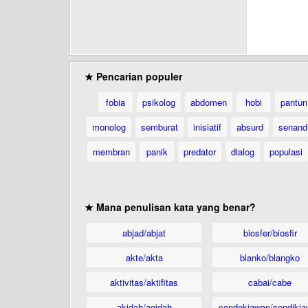
★ Pencarian populer
fobia
psikolog
abdomen
hobi
pantun
monolog
semburat
inisiatif
absurd
senand
membran
panik
predator
dialog
populasi
★ Mana penulisan kata yang benar?
abjad/abjat
biosfer/biosfir
akte/akta
blanko/blangko
aktivitas/aktifitas
cabai/cabe
akidah/aqidah
cendekiawan/cendikia