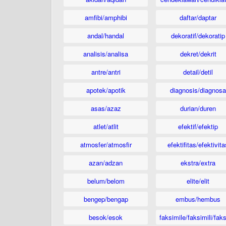
amfibi/amphibi
daftar/daptar
andal/handal
dekoratif/dekoratip
analisis/analisa
dekret/dekrit
antre/antri
detail/detil
apotek/apotik
diagnosis/diagnosa
asas/azaz
durian/duren
atlet/atlit
efektif/efektip
atmosfer/atmosfir
efektifitas/efektivita
azan/adzan
ekstra/extra
belum/belom
elite/elit
bengep/bengap
embus/hembus
besok/esok
faksimile/faksimili/faks