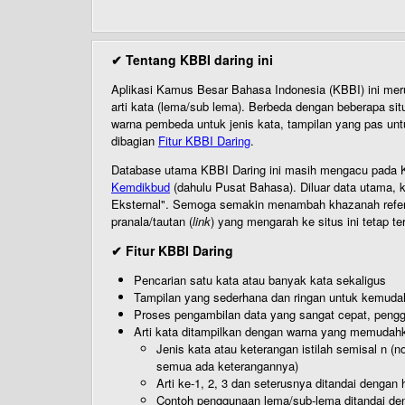
✔ Tentang KBBI daring ini
Aplikasi Kamus Besar Bahasa Indonesia (KBBI) ini me
arti kata (lema/sub lema). Berbeda dengan beberapa sit
warna pembeda untuk jenis kata, tampilan yang pas unt
dibagian
Fitur KBBI Daring
.
Database utama KBBI Daring ini masih mengacu pada KB
Kemdikbud
(dahulu Pusat Bahasa). Diluar data utama, k
Eksternal". Semoga semakin menambah khazanah referensi
pranala/tautan (
link
) yang mengarah ke situs ini tetap te
✔ Fitur KBBI Daring
Pencarian satu kata atau banyak kata sekaligus
Tampilan yang sederhana dan ringan untuk kemud
Proses pengambilan data yang sangat cepat, pengg
Arti kata ditampilkan dengan warna yang memudah
Jenis kata atau keterangan istilah semisal n (
semua ada keterangannya)
Arti ke-1, 2, 3 dan seterusnya ditandai dengan h
Contoh penggunaan lema/sub-lema ditandai den