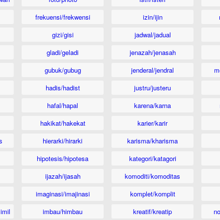
frekuensi/frekwensi
izin/ijin
gizi/gisi
jadwal/jadual
gladi/geladi
jenazah/jenasah
gubuk/gubug
jenderal/jendral
m
hadis/hadist
justru/justeru
hafal/hapal
karena/karna
hakikat/hakekat
karier/karir
s
hierarki/hirarki
karisma/kharisma
hipotesis/hipotesa
kategori/katagori
ijazah/ijasah
komoditi/komoditas
imaginasi/imajinasi
komplet/komplit
imil
imbau/himbau
kreatif/kreatip
n