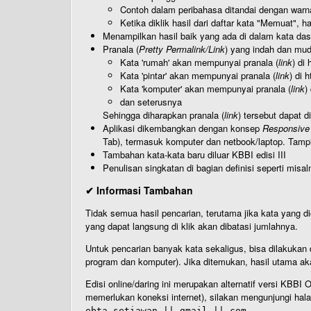
Contoh dalam peribahasa ditandai dengan warn
Ketika diklik hasil dari daftar kata "Memuat", 
Menampilkan hasil baik yang ada di dalam kata dasa
Pranala (
Pretty Permalink/Link
) yang indah dan muda
Kata 'rumah' akan mempunyai pranala (
link
) di
Kata 'pintar' akan mempunyai pranala (
link
) di 
Kata 'komputer' akan mempunyai pranala (
link
)
dan seterusnya
Sehingga diharapkan pranala (
link
) tersebut dapat d
Aplikasi dikembangkan dengan konsep
Responsive
Tab), termasuk komputer dan netbook/laptop. Tamp
Tambahan kata-kata baru diluar KBBI edisi III
Penulisan singkatan di bagian definisi seperti misal
✔ Informasi Tambahan
Tidak semua hasil pencarian, terutama jika kata yang di
yang dapat langsung di klik akan dibatasi jumlahnya.
Untuk pencarian banyak kata sekaligus, bisa dilakuk
program dan komputer). Jika ditemukan, hasil utama ak
Edisi online/daring ini merupakan alternatif versi KBB
memerlukan koneksi internet), silakan mengunjungi hal
ebta.setiawan || gmail || com