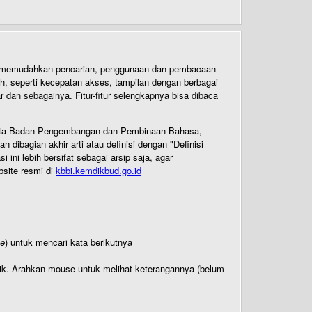
uk memudahkan pencarian, penggunaan dan pembacaan
ih, seperti kecepatan akses, tampilan dengan berbagai
dan sebagainya. Fitur-fitur selengkapnya bisa dibaca
 Cipta Badan Pengembangan dan Pembinaan Bahasa,
ibagian akhir arti atau definisi dengan "Definisi
ni lebih bersifat sebagai arsip saja, agar
bsite resmi di
kbbi.kemdikbud.go.id
te
) untuk mencari kata berikutnya
titik. Arahkan mouse untuk melihat keterangannya (belum