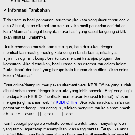
KBBI PusatBahasa.
✔ Informasi Tambahan
Tidak semua hasil pencarian, terutama jika kata yang dicari terdiri dari 2
atau 3 huruf, akan ditampilkan semua. Jika hasil pencarian dari daftar
kata "Memuat" sangat banyak, maka hasil yang dapat langsung di klik
akan dibatasi jumlahnya.
Untuk pencarian banyak kata sekaligus, bisa dilakukan dengan
memisahkan masing-masing kata dengan tanda koma, misalnya:
(untuk mencari kata ajar, program dan
ajar,program,komputer
komputer). Jika ditemukan, hasil utama akan ditampilkan dalam kolom
"kata dasar" dan hasil yang berupa kata turunan akan ditampilkan dalam
kolom "Memuat".
Edisi online/daring ini merupakan alternatif versi KBBI Offline yang sudah
dibuat sebelumnya (dengan kosakata yang lebih banyak). Bagi yang ingin
mendapatkan KBBI Offline (tidak memerlukan koneksi internet), silakan
mengunjungi halaman web ini
KBBI Offline
. Jika ada masukan, saran dan
perbaikan terhadap kbbi daring ini, silakan mengirimkan ke alamat email:
ebta.setiawan || gmail || com
Kami sebagai pengelola website berusaha untuk terus menyaring iklan
yang tampil agar tetap menampilkan iklan yang pantas. Tetapi jika anda
melihat iklan yang tidak sesuai atau tidak pantas di website kbbi.web.id,