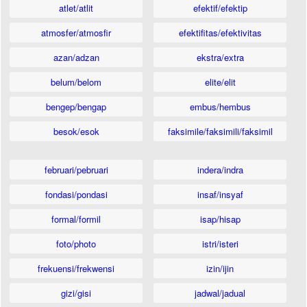
atlet/atlit
efektif/efektip
atmosfer/atmosfir
efektifitas/efektivitas
azan/adzan
ekstra/extra
belum/belom
elite/elit
bengep/bengap
embus/hembus
besok/esok
faksimile/faksimili/faksimil
februari/pebruari
indera/indra
fondasi/pondasi
insaf/insyaf
formal/formil
isap/hisap
foto/photo
istri/isteri
frekuensi/frekwensi
izin/ijin
gizi/gisi
jadwal/jadual