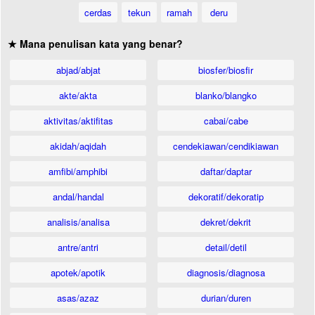
cerdas
tekun
ramah
deru
★ Mana penulisan kata yang benar?
abjad/abjat
biosfer/biosfir
akte/akta
blanko/blangko
aktivitas/aktifitas
cabai/cabe
akidah/aqidah
cendekiawan/cendikiawan
amfibi/amphibi
daftar/daptar
andal/handal
dekoratif/dekoratip
analisis/analisa
dekret/dekrit
antre/antri
detail/detil
apotek/apotik
diagnosis/diagnosa
asas/azaz
durian/duren