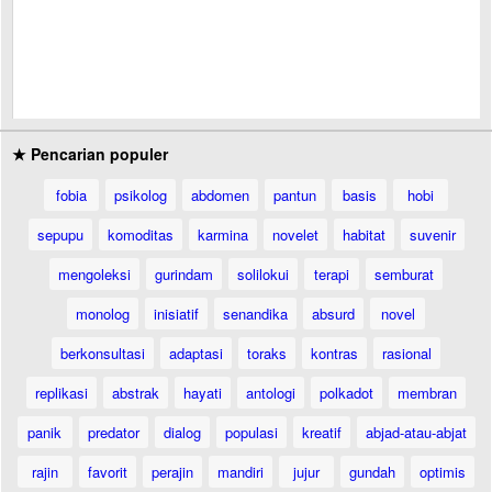
★ Pencarian populer
fobia
psikolog
abdomen
pantun
basis
hobi
sepupu
komoditas
karmina
novelet
habitat
suvenir
mengoleksi
gurindam
solilokui
terapi
semburat
monolog
inisiatif
senandika
absurd
novel
berkonsultasi
adaptasi
toraks
kontras
rasional
replikasi
abstrak
hayati
antologi
polkadot
membran
panik
predator
dialog
populasi
kreatif
abjad-atau-abjat
rajin
favorit
perajin
mandiri
jujur
gundah
optimis