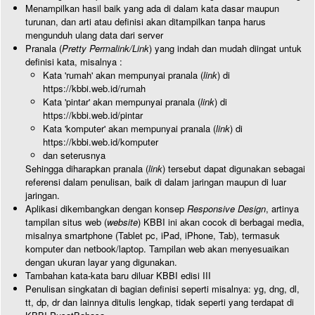
Menampilkan hasil baik yang ada di dalam kata dasar maupun
turunan, dan arti atau definisi akan ditampilkan tanpa harus
mengunduh ulang data dari server
Pranala (
Pretty Permalink/Link
) yang indah dan mudah diingat untuk
definisi kata, misalnya :
Kata 'rumah' akan mempunyai pranala (
link
) di
https://kbbi.web.id/rumah
Kata 'pintar' akan mempunyai pranala (
link
) di
https://kbbi.web.id/pintar
Kata 'komputer' akan mempunyai pranala (
link
) di
https://kbbi.web.id/komputer
dan seterusnya
Sehingga diharapkan pranala (
link
) tersebut dapat digunakan sebagai
referensi dalam penulisan, baik di dalam jaringan maupun di luar
jaringan.
Aplikasi dikembangkan dengan konsep
Responsive Design
, artinya
tampilan situs web (
website
) KBBI ini akan cocok di berbagai media,
misalnya smartphone (Tablet pc, iPad, iPhone, Tab), termasuk
komputer dan netbook/laptop. Tampilan web akan menyesuaikan
dengan ukuran layar yang digunakan.
Tambahan kata-kata baru diluar KBBI edisi III
Penulisan singkatan di bagian definisi seperti misalnya: yg, dng, dl,
tt, dp, dr dan lainnya ditulis lengkap, tidak seperti yang terdapat di