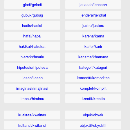
gladi/geladi
jenazah/jenasah
gubuk/gubug
jenderal/jendral
hadis/hadist
justru/justeru
hafal/hapal
karena/karna
hakikat/hakekat
karier/karir
hierarki/hirarki
karisma/kharisma
hipotesis/hipotesa
kategori/katagori
ijazah/ijasah
komoditi/komoditas
imaginasi/imajinasi
komplet/komplit
imbau/himbau
kreatif/kreatip
kualitas/kwalitas
objek/obyek
kuitansi/kwitansi
objektif/obyektif