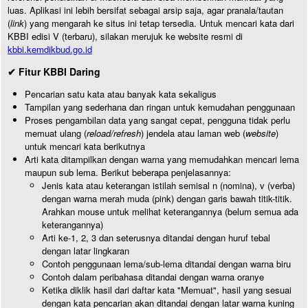
luas. Aplikasi ini lebih bersifat sebagai arsip saja, agar pranala/tautan
(
link
) yang mengarah ke situs ini tetap tersedia. Untuk mencari kata dari
KBBI edisi V (terbaru), silakan merujuk ke website resmi di
kbbi.kemdikbud.go.id
✔ Fitur KBBI Daring
Pencarian satu kata atau banyak kata sekaligus
Tampilan yang sederhana dan ringan untuk kemudahan penggunaan
Proses pengambilan data yang sangat cepat, pengguna tidak perlu
memuat ulang (
reload/refresh
) jendela atau laman web (
website
)
untuk mencari kata berikutnya
Arti kata ditampilkan dengan warna yang memudahkan mencari lema
maupun sub lema. Berikut beberapa penjelasannya:
Jenis kata atau keterangan istilah semisal n (nomina), v (verba)
dengan warna merah muda (pink) dengan garis bawah titik-titik.
Arahkan mouse untuk melihat keterangannya (belum semua ada
keterangannya)
Arti ke-1, 2, 3 dan seterusnya ditandai dengan huruf tebal
dengan latar lingkaran
Contoh penggunaan lema/sub-lema ditandai dengan warna biru
Contoh dalam peribahasa ditandai dengan warna oranye
Ketika diklik hasil dari daftar kata "Memuat", hasil yang sesuai
dengan kata pencarian akan ditandai dengan latar warna kuning