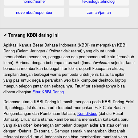
nomor/nomer
teknologi/tehnologi
november/nopember
zaman/jaman
✔ Tentang KBBI daring ini
Aplikasi Kamus Besar Bahasa Indonesia (KBBI) ini merupakan KBBI
Daring (Dalam Jaringan /
Online
tidak resmi) yang dibuat untuk
memudahkan pencarian, penggunaan dan pembacaan arti kata (lema/sub
lema). Berbeda dengan beberapa situs web (laman/
website
) sejenis, kami
berusaha memberikan berbagai fitur lebih, seperti kecepatan akses,
tampilan dengan berbagai warna pembeda untuk jenis kata, tampilan
yang pas untuk segala perambah web baik komputer desktop, laptop
maupun telepon pintar dan sebagainya. Fitur-fitur selengkapnya bisa
dibaca dibagian
Fitur KBBI Daring
.
Database utama KBBI Daring ini masih mengacu pada KBBI Daring Edisi
III, sehingga isi (kata dan arti) tersebut merupakan Hak Cipta Badan
Pengembangan dan Pembinaan Bahasa,
Kemdikbud
(dahulu Pusat
Bahasa). Diluar data utama, kami berusaha menambah kata-kata baru
yang akan diberi keterangan tambahan dibagian akhir arti atau definisi
dengan "Definisi Eksternal". Semoga semakin menambah khazanah
referensi pendidikan di Indonesia dan bisa memberikan manfaat yang