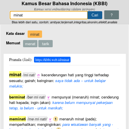
Kamus Besar Bahasa Indonesia (KBBI)
Kamus versi online/daring (dalam jaringan)
?
Bisa lebih dari satu, contoh:
ambyar,terjemah,integritas,sinonim,efektif,analisis
Kata dasar
minat
Memuat
menat
tarik
Pranala (
link
):
https://kbbi.web.id/minat
minat
/mi·nat/
n
kecenderungan hati yang tinggi terhadap
sesuatu; gairah; keinginan:
saya
tidak ada -- untuk belajar
melukis;
berminat
/ber·mi·nat/
v
mempunyai (menaruh) minat; cenderung
hati kepada; ingin (akan):
karena belum mempunyai pekerjaan
tetap, ia belum - untuk menikah;
meminati
/me·mi·nati/
v
menaruh minat (pada);
1
memperhatikan; menginginkan:
para wisatawan banyak yang -