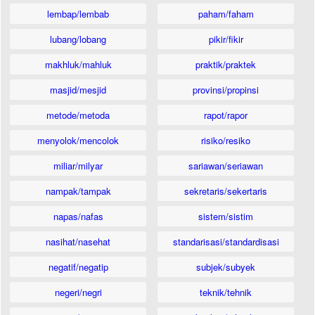
lembap/lembab
paham/faham
lubang/lobang
pikir/fikir
makhluk/mahluk
praktik/praktek
masjid/mesjid
provinsi/propinsi
metode/metoda
rapot/rapor
menyolok/mencolok
risiko/resiko
miliar/milyar
sariawan/seriawan
nampak/tampak
sekretaris/sekertaris
napas/nafas
sistem/sistim
nasihat/nasehat
standarisasi/standardisasi
negatif/negatip
subjek/subyek
negeri/negri
teknik/tehnik