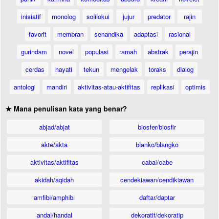
inisiatif
monolog
solilokui
jujur
predator
rajin
favorit
membran
senandika
adaptasi
rasional
gurindam
novel
populasi
ramah
abstrak
perajin
cerdas
hayati
tekun
mengelak
toraks
dialog
antologi
mandiri
aktivitas-atau-aktifitas
replikasi
optimis
★ Mana penulisan kata yang benar?
abjad/abjat
biosfer/biosfir
akte/akta
blanko/blangko
aktivitas/aktifitas
cabai/cabe
akidah/aqidah
cendekiawan/cendikiawan
amfibi/amphibi
daftar/daptar
andal/handal
dekoratif/dekoratip