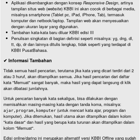
Aplikasi dikembangkan dengan konsep
Responsive Design
, artinya
tampilan situs web (
website
) KBBI ini akan cocok di berbagai media,
misalnya smartphone (Tablet pc, iPad, iPhone, Tab), termasuk
komputer dan netbook/laptop. Tampilan web akan menyesuaikan
dengan ukuran layar yang digunakan.
Tambahan kata-kata baru diluar KBBI edisi III
Penulisan singkatan di bagian definisi seperti misalnya: yg, dng, dl,
tt, dp, dr dan lainnya ditulis lengkap, tidak seperti yang terdapat di
KBBI PusatBahasa.
✔ Informasi Tambahan
Tidak semua hasil pencarian, terutama jika kata yang dicari terdiri dari 2
atau 3 huruf, akan ditampilkan semua. Jika hasil pencarian dari daftar
kata "Memuat" sangat banyak, maka hasil yang dapat langsung di klik
akan dibatasi jumlahnya.
Untuk pencarian banyak kata sekaligus, bisa dilakukan dengan
memisahkan masing-masing kata dengan tanda koma, misalnya:
(untuk mencari kata ajar, program dan
ajar,program,komputer
komputer). Jika ditemukan, hasil utama akan ditampilkan dalam kolom
"kata dasar" dan hasil yang berupa kata turunan akan ditampilkan dalam
kolom "Memuat".
Edisi online/daring ini merupakan alternatif versi KBBI Offline yang sudah