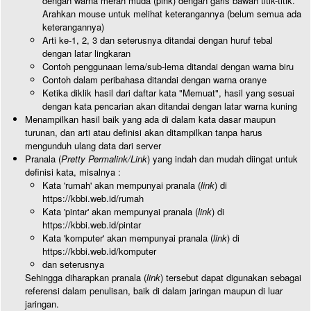
dengan warna merah muda (pink) dengan garis bawah titik-titik.
Arahkan mouse untuk melihat keterangannya (belum semua ada
keterangannya)
Arti ke-1, 2, 3 dan seterusnya ditandai dengan huruf tebal
dengan latar lingkaran
Contoh penggunaan lema/sub-lema ditandai dengan warna biru
Contoh dalam peribahasa ditandai dengan warna oranye
Ketika diklik hasil dari daftar kata "Memuat", hasil yang sesuai
dengan kata pencarian akan ditandai dengan latar warna kuning
Menampilkan hasil baik yang ada di dalam kata dasar maupun
turunan, dan arti atau definisi akan ditampilkan tanpa harus
mengunduh ulang data dari server
Pranala (
Pretty Permalink/Link
) yang indah dan mudah diingat untuk
definisi kata, misalnya :
Kata 'rumah' akan mempunyai pranala (
link
) di
https://kbbi.web.id/rumah
Kata 'pintar' akan mempunyai pranala (
link
) di
https://kbbi.web.id/pintar
Kata 'komputer' akan mempunyai pranala (
link
) di
https://kbbi.web.id/komputer
dan seterusnya
Sehingga diharapkan pranala (
link
) tersebut dapat digunakan sebagai
referensi dalam penulisan, baik di dalam jaringan maupun di luar
jaringan.