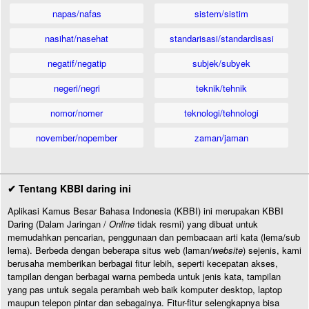
napas/nafas
sistem/sistim
nasihat/nasehat
standarisasi/standardisasi
negatif/negatip
subjek/subyek
negeri/negri
teknik/tehnik
nomor/nomer
teknologi/tehnologi
november/nopember
zaman/jaman
✔ Tentang KBBI daring ini
Aplikasi Kamus Besar Bahasa Indonesia (KBBI) ini merupakan KBBI
Daring (Dalam Jaringan /
Online
tidak resmi) yang dibuat untuk
memudahkan pencarian, penggunaan dan pembacaan arti kata (lema/sub
lema). Berbeda dengan beberapa situs web (laman/
website
) sejenis, kami
berusaha memberikan berbagai fitur lebih, seperti kecepatan akses,
tampilan dengan berbagai warna pembeda untuk jenis kata, tampilan
yang pas untuk segala perambah web baik komputer desktop, laptop
maupun telepon pintar dan sebagainya. Fitur-fitur selengkapnya bisa