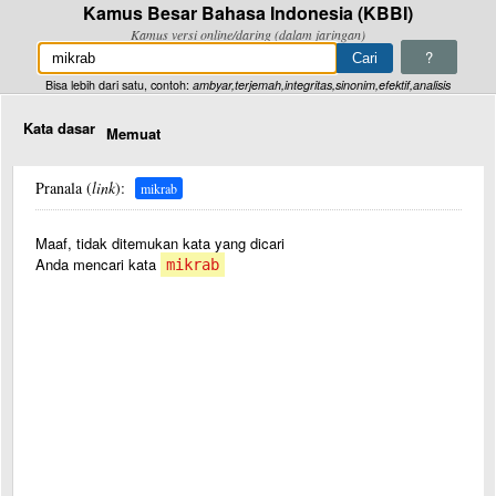
Kamus Besar Bahasa Indonesia (KBBI)
Kamus versi online/daring (dalam jaringan)
?
Bisa lebih dari satu, contoh:
ambyar,terjemah,integritas,sinonim,efektif,analisis
Kata dasar
Memuat
Pranala (
link
):
mikrab
Maaf, tidak ditemukan kata yang dicari
Anda mencari kata
mikrab