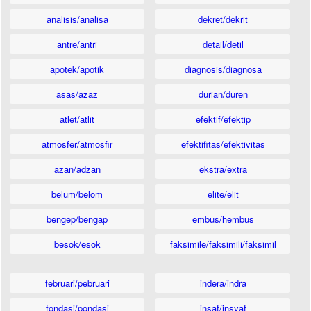
analisis/analisa
dekret/dekrit
antre/antri
detail/detil
apotek/apotik
diagnosis/diagnosa
asas/azaz
durian/duren
atlet/atlit
efektif/efektip
atmosfer/atmosfir
efektifitas/efektivitas
azan/adzan
ekstra/extra
belum/belom
elite/elit
bengep/bengap
embus/hembus
besok/esok
faksimile/faksimili/faksimil
februari/pebruari
indera/indra
fondasi/pondasi
insaf/insyaf