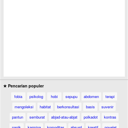
★ Pencarian populer
fobia
psikolog
hobi
sepupu
abdomen
terapi
mengoleksi
habitat
berkonsultasi
basis
suvenir
pantun
semburat
abjad-atau-abjat
polkadot
kontras
panik
karmina
komoditas
absurd
kreatif
novelet