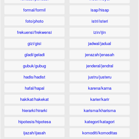
formal/formil
isap/hisap
foto/photo
istri/isteri
frekuensi/frekwensi
izin/ijin
gizi/gisi
jadwal/jadual
gladi/geladi
jenazah/jenasah
gubuk/gubug
jenderal/jendral
hadis/hadist
justru/justeru
hafal/hapal
karena/karna
hakikat/hakekat
karier/karir
hierarki/hirarki
karisma/kharisma
hipotesis/hipotesa
kategori/katagori
ijazah/ijasah
komoditi/komoditas