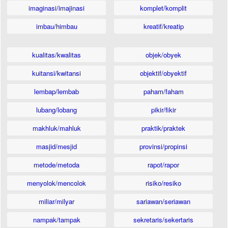
imaginasi/imajinasi
komplet/komplit
imbau/himbau
kreatif/kreatip
kualitas/kwalitas
objek/obyek
kuitansi/kwitansi
objektif/obyektif
lembap/lembab
paham/faham
lubang/lobang
pikir/fikir
makhluk/mahluk
praktik/praktek
masjid/mesjid
provinsi/propinsi
metode/metoda
rapot/rapor
menyolok/mencolok
risiko/resiko
miliar/milyar
sariawan/seriawan
nampak/tampak
sekretaris/sekertaris