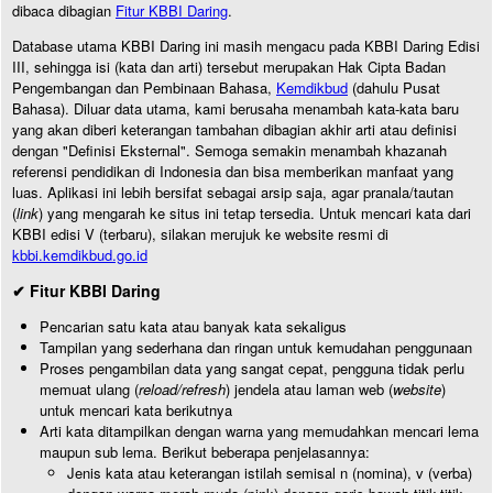
dibaca dibagian
Fitur KBBI Daring
.
Database utama KBBI Daring ini masih mengacu pada KBBI Daring Edisi
III, sehingga isi (kata dan arti) tersebut merupakan Hak Cipta Badan
Pengembangan dan Pembinaan Bahasa,
Kemdikbud
(dahulu Pusat
Bahasa). Diluar data utama, kami berusaha menambah kata-kata baru
yang akan diberi keterangan tambahan dibagian akhir arti atau definisi
dengan "Definisi Eksternal". Semoga semakin menambah khazanah
referensi pendidikan di Indonesia dan bisa memberikan manfaat yang
luas. Aplikasi ini lebih bersifat sebagai arsip saja, agar pranala/tautan
(
link
) yang mengarah ke situs ini tetap tersedia. Untuk mencari kata dari
KBBI edisi V (terbaru), silakan merujuk ke website resmi di
kbbi.kemdikbud.go.id
✔ Fitur KBBI Daring
Pencarian satu kata atau banyak kata sekaligus
Tampilan yang sederhana dan ringan untuk kemudahan penggunaan
Proses pengambilan data yang sangat cepat, pengguna tidak perlu
memuat ulang (
reload/refresh
) jendela atau laman web (
website
)
untuk mencari kata berikutnya
Arti kata ditampilkan dengan warna yang memudahkan mencari lema
maupun sub lema. Berikut beberapa penjelasannya:
Jenis kata atau keterangan istilah semisal n (nomina), v (verba)