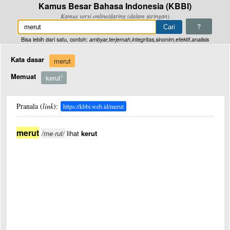
Kamus Besar Bahasa Indonesia (KBBI)
Kamus versi online/daring (dalam jaringan)
?
Bisa lebih dari satu, contoh:
ambyar,terjemah,integritas,sinonim,efektif,analisis
Kata dasar
merut
Memuat
kerut
1
Pranala (
link
):
https://kbbi.web.id/merut
merut
/me·rut/
lihat
kerut