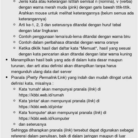
Jenis kata atau keterangan istilah semisal n (nomina), v (verba)
dengan warna merah muda (pink) dengan garis bawah titik-titik.
Arahkan mouse untuk melihat keterangannya (belum semua ada
keterangannya)
Arti ke-1, 2, 3 dan seterusnya ditandai dengan huruf tebal
dengan latar lingkaran
Contoh penggunaan lema/sub-lema ditandai dengan warna biru
Contoh dalam peribahasa ditandai dengan warna oranye
Ketika diklik hasil dari daftar kata "Memuat", hasil yang sesuai
dengan kata pencarian akan ditandai dengan latar warna kuning
Menampilkan hasil baik yang ada di dalam kata dasar maupun
turunan, dan arti atau definisi akan ditampilkan tanpa harus
mengunduh ulang data dari server
Pranala (
Pretty Permalink/Link
) yang indah dan mudah diingat untuk
definisi kata, misalnya :
Kata 'rumah' akan mempunyai pranala (
link
) di
https://kbbi.web.id/rumah
Kata 'pintar' akan mempunyai pranala (
link
) di
https://kbbi.web.id/pintar
Kata 'komputer' akan mempunyai pranala (
link
) di
https://kbbi.web.id/komputer
dan seterusnya
Sehingga diharapkan pranala (
link
) tersebut dapat digunakan sebagai
referensi dalam penulisan, baik di dalam jaringan maupun di luar