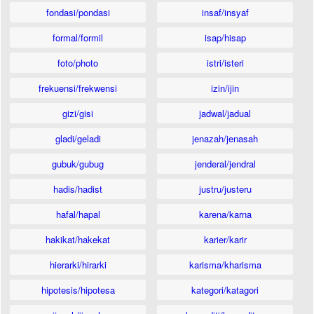
fondasi/pondasi
insaf/insyaf
formal/formil
isap/hisap
foto/photo
istri/isteri
frekuensi/frekwensi
izin/ijin
gizi/gisi
jadwal/jadual
gladi/geladi
jenazah/jenasah
gubuk/gubug
jenderal/jendral
hadis/hadist
justru/justeru
hafal/hapal
karena/karna
hakikat/hakekat
karier/karir
hierarki/hirarki
karisma/kharisma
hipotesis/hipotesa
kategori/katagori