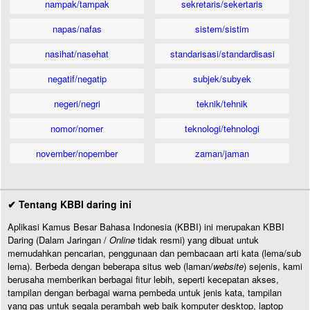
nampak/tampak
sekretaris/sekertaris
napas/nafas
sistem/sistim
nasihat/nasehat
standarisasi/standardisasi
negatif/negatip
subjek/subyek
negeri/negri
teknik/tehnik
nomor/nomer
teknologi/tehnologi
november/nopember
zaman/jaman
✔ Tentang KBBI daring ini
Aplikasi Kamus Besar Bahasa Indonesia (KBBI) ini merupakan KBBI
Daring (Dalam Jaringan /
Online
tidak resmi) yang dibuat untuk
memudahkan pencarian, penggunaan dan pembacaan arti kata (lema/sub
lema). Berbeda dengan beberapa situs web (laman/
website
) sejenis, kami
berusaha memberikan berbagai fitur lebih, seperti kecepatan akses,
tampilan dengan berbagai warna pembeda untuk jenis kata, tampilan
yang pas untuk segala perambah web baik komputer desktop, laptop