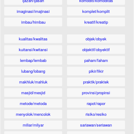
ijazah/ijasah
komoditi/komoditas
imaginasi/imajinasi
komplet/komplit
imbau/himbau
kreatif/kreatip
kualitas/kwalitas
objek/obyek
kuitansi/kwitansi
objektif/obyektif
lembap/lembab
paham/faham
lubang/lobang
pikir/fikir
makhluk/mahluk
praktik/praktek
masjid/mesjid
provinsi/propinsi
metode/metoda
rapot/rapor
menyolok/mencolok
risiko/resiko
miliar/milyar
sariawan/seriawan