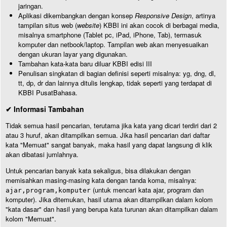
jaringan.
Aplikasi dikembangkan dengan konsep
Responsive Design
, artinya
tampilan situs web (
website
) KBBI ini akan cocok di berbagai media,
misalnya smartphone (Tablet pc, iPad, iPhone, Tab), termasuk
komputer dan netbook/laptop. Tampilan web akan menyesuaikan
dengan ukuran layar yang digunakan.
Tambahan kata-kata baru diluar KBBI edisi III
Penulisan singkatan di bagian definisi seperti misalnya: yg, dng, dl,
tt, dp, dr dan lainnya ditulis lengkap, tidak seperti yang terdapat di
KBBI PusatBahasa.
✔ Informasi Tambahan
Tidak semua hasil pencarian, terutama jika kata yang dicari terdiri dari 2
atau 3 huruf, akan ditampilkan semua. Jika hasil pencarian dari daftar
kata "Memuat" sangat banyak, maka hasil yang dapat langsung di klik
akan dibatasi jumlahnya.
Untuk pencarian banyak kata sekaligus, bisa dilakukan dengan
memisahkan masing-masing kata dengan tanda koma, misalnya:
(untuk mencari kata ajar, program dan
ajar,program,komputer
komputer). Jika ditemukan, hasil utama akan ditampilkan dalam kolom
"kata dasar" dan hasil yang berupa kata turunan akan ditampilkan dalam
kolom "Memuat".