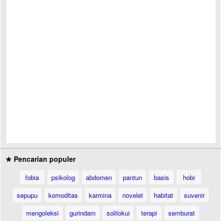
★ Pencarian populer
fobia
psikolog
abdomen
pantun
basis
hobi
sepupu
komoditas
karmina
novelet
habitat
suvenir
mengoleksi
gurindam
solilokui
terapi
semburat