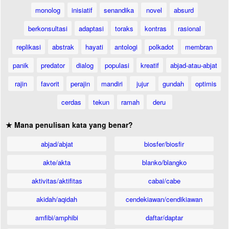
monolog
inisiatif
senandika
novel
absurd
berkonsultasi
adaptasi
toraks
kontras
rasional
replikasi
abstrak
hayati
antologi
polkadot
membran
panik
predator
dialog
populasi
kreatif
abjad-atau-abjat
rajin
favorit
perajin
mandiri
jujur
gundah
optimis
cerdas
tekun
ramah
deru
★ Mana penulisan kata yang benar?
abjad/abjat
biosfer/biosfir
akte/akta
blanko/blangko
aktivitas/aktifitas
cabai/cabe
akidah/aqidah
cendekiawan/cendikiawan
amfibi/amphibi
daftar/daptar