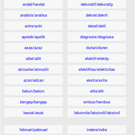
andal/handal
dekoratif/dekoratip
analisis/analisa
dekret/dekrit
antre/antri
detail/detil
apotek/apotik
diagnosis/diagnosa
asas/azaz
durian/duren
atlet/atlit
efektif/efektip
atmosfer/atmosfir
efektifitas/efektivitas
azan/adzan
ekstra/extra
belum/belom
elite/elit
bengep/bengap
embus/hembus
besok/esok
faksimile/faksimili/faksimil
februari/pebruari
indera/indra