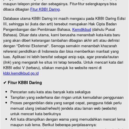
maupun telepon pintar dan sebagainya. Fitur-fitur selengkapnya bisa
dibaca dibagian
Fitur KBBI Daring
.
Database utama KBBI Daring ini masih mengacu pada KBBI Daring Edisi
III, sehingga isi (kata dan arti) tersebut merupakan Hak Cipta Badan
Pengembangan dan Pembinaan Bahasa,
Kemdikbud
(dahulu Pusat
Bahasa). Diluar data utama, kami berusaha menambah kata-kata baru
yang akan diberi keterangan tambahan dibagian akhir arti atau definisi
dengan "Definisi Eksternal". Semoga semakin menambah khazanah
referensi pendidikan di Indonesia dan bisa memberikan manfaat yang
luas. Aplikasi ini lebih bersifat sebagai arsip saja, agar pranala/tautan
(
link
) yang mengarah ke situs ini tetap tersedia. Untuk mencari kata dari
KBBI edisi V (terbaru), silakan merujuk ke website resmi di
kbbi.kemdikbud.go.id
✔ Fitur KBBI Daring
Pencarian satu kata atau banyak kata sekaligus
Tampilan yang sederhana dan ringan untuk kemudahan penggunaan
Proses pengambilan data yang sangat cepat, pengguna tidak perlu
memuat ulang (
reload/refresh
) jendela atau laman web (
website
)
untuk mencari kata berikutnya
Arti kata ditampilkan dengan warna yang memudahkan mencari lema
maupun sub lema. Berikut beberapa penjelasannya: