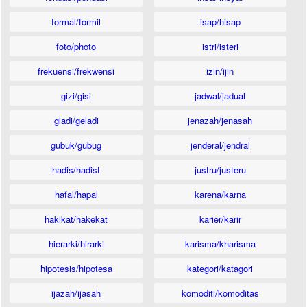
formal/formil
isap/hisap
foto/photo
istri/isteri
frekuensi/frekwensi
izin/ijin
gizi/gisi
jadwal/jadual
gladi/geladi
jenazah/jenasah
gubuk/gubug
jenderal/jendral
hadis/hadist
justru/justeru
hafal/hapal
karena/karna
hakikat/hakekat
karier/karir
hierarki/hirarki
karisma/kharisma
hipotesis/hipotesa
kategori/katagori
ijazah/ijasah
komoditi/komoditas