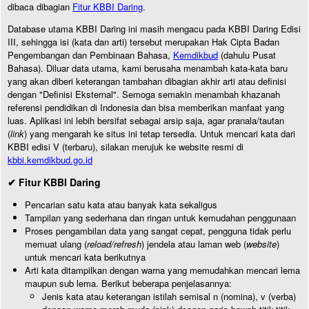
dibaca dibagian
Fitur KBBI Daring
.
Database utama KBBI Daring ini masih mengacu pada KBBI Daring Edisi
III, sehingga isi (kata dan arti) tersebut merupakan Hak Cipta Badan
Pengembangan dan Pembinaan Bahasa,
Kemdikbud
(dahulu Pusat
Bahasa). Diluar data utama, kami berusaha menambah kata-kata baru
yang akan diberi keterangan tambahan dibagian akhir arti atau definisi
dengan "Definisi Eksternal". Semoga semakin menambah khazanah
referensi pendidikan di Indonesia dan bisa memberikan manfaat yang
luas. Aplikasi ini lebih bersifat sebagai arsip saja, agar pranala/tautan
(
link
) yang mengarah ke situs ini tetap tersedia. Untuk mencari kata dari
KBBI edisi V (terbaru), silakan merujuk ke website resmi di
kbbi.kemdikbud.go.id
✔ Fitur KBBI Daring
Pencarian satu kata atau banyak kata sekaligus
Tampilan yang sederhana dan ringan untuk kemudahan penggunaan
Proses pengambilan data yang sangat cepat, pengguna tidak perlu
memuat ulang (
reload/refresh
) jendela atau laman web (
website
)
untuk mencari kata berikutnya
Arti kata ditampilkan dengan warna yang memudahkan mencari lema
maupun sub lema. Berikut beberapa penjelasannya:
Jenis kata atau keterangan istilah semisal n (nomina), v (verba)