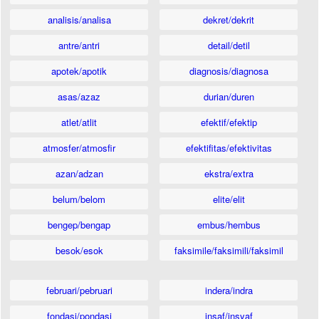
analisis/analisa
dekret/dekrit
antre/antri
detail/detil
apotek/apotik
diagnosis/diagnosa
asas/azaz
durian/duren
atlet/atlit
efektif/efektip
atmosfer/atmosfir
efektifitas/efektivitas
azan/adzan
ekstra/extra
belum/belom
elite/elit
bengep/bengap
embus/hembus
besok/esok
faksimile/faksimili/faksimil
februari/pebruari
indera/indra
fondasi/pondasi
insaf/insyaf