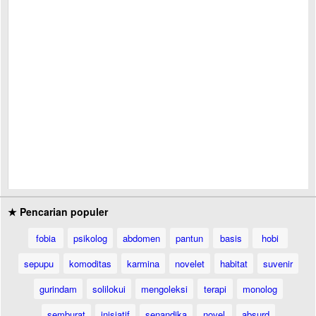
★ Pencarian populer
fobia
psikolog
abdomen
pantun
basis
hobi
sepupu
komoditas
karmina
novelet
habitat
suvenir
gurindam
solilokui
mengoleksi
terapi
monolog
semburat
inisiatif
senandika
novel
absurd