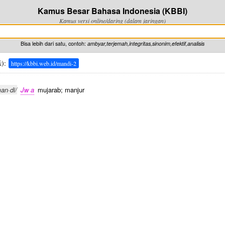
Kamus Besar Bahasa Indonesia (KBBI)
Kamus versi online/daring (dalam jaringan)
Bisa lebih dari satu, contoh:
ambyar,terjemah,integritas,sinonim,efektif,analisis
k
):
https://kbbi.web.id/mandi-2
an·di/
Jw a
mujarab; manjur