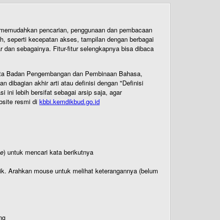
uk memudahkan pencarian, penggunaan dan pembacaan
ih, seperti kecepatan akses, tampilan dengan berbagai
dan sebagainya. Fitur-fitur selengkapnya bisa dibaca
 Cipta Badan Pengembangan dan Pembinaan Bahasa,
ibagian akhir arti atau definisi dengan "Definisi
ni lebih bersifat sebagai arsip saja, agar
bsite resmi di
kbbi.kemdikbud.go.id
te
) untuk mencari kata berikutnya
titik. Arahkan mouse untuk melihat keterangannya (belum
ng