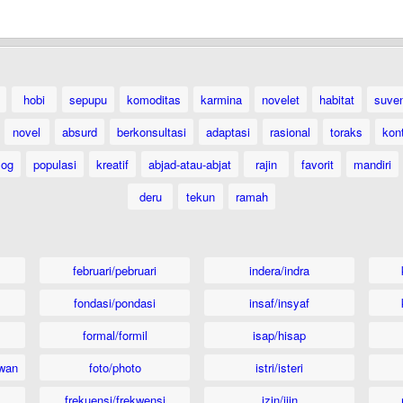
hobi
sepupu
komoditas
karmina
novelet
habitat
suven
novel
absurd
berkonsultasi
adaptasi
rasional
toraks
kon
log
populasi
kreatif
abjad-atau-abjat
rajin
favorit
mandiri
deru
tekun
ramah
februari/pebruari
indera/indra
fondasi/pondasi
insaf/insyaf
formal/formil
isap/hisap
wan
foto/photo
istri/isteri
frekuensi/frekwensi
izin/ijin