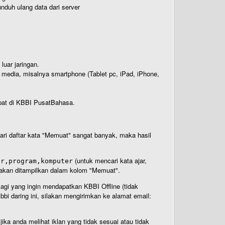
nduh ulang data dari server
luar jaringan.
i media, misalnya smartphone (Tablet pc, iPad, iPhone,
rdapat di KBBI PusatBahasa.
 dari daftar kata "Memuat" sangat banyak, maka hasil
(untuk mencari kata ajar,
ar,program,komputer
n akan ditampilkan dalam kolom "Memuat".
Bagi yang ingin mendapatkan KBBI Offline (tidak
bi daring ini, silakan mengirimkan ke alamat email:
ika anda melihat iklan yang tidak sesuai atau tidak