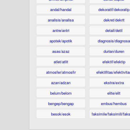
andal/handal
dekoratif/dekoratip
analisis/analisa
dekret/dekrit
antre/antri
detail/detil
apotek/apotik
diagnosis/diagnosa
asas/azaz
durian/duren
atlet/atlit
efektif/efektip
atmosfer/atmosfir
efektifitas/efektivita
azan/adzan
ekstra/extra
belum/belom
elite/elit
bengep/bengap
embus/hembus
besok/esok
faksimile/faksimili/faks