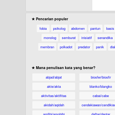
★ Pencarian populer
fobia
psikolog
abdomen
pantun
basis
monolog
semburat
inisiatif
senandika
membran
polkadot
predator
panik
dia
★ Mana penulisan kata yang benar?
abjad/abjat
biosfer/biosfir
akte/akta
blanko/blangko
aktivitas/aktifitas
cabai/cabe
akidah/aqidah
cendekiawan/cendikia
amfibi/amphibi
daftar/daptar