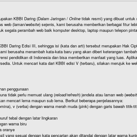
rupakan KBBI Daring (Dalam Jaringan /
Online
tidak resmi) yang dibuat unt
us web (laman/
website
) sejenis, kami berusaha memberikan berbagai fitur leb
uk segala perambah web baik komputer desktop, laptop maupun telepon pintar 
BI Daring Edisi III, sehingga isi (kata dan arti) tersebut merupakan Hak
ami berusaha menambah kata-kata baru yang akan diberi keterangan tambahan d
 pendidikan di Indonesia dan bisa memberikan manfaat yang luas. Aplikasi i
rsedia. Untuk mencari kata dari KBBI edisi V (terbaru), silakan merujuk ke we
ahan penggunaan
una tidak perlu memuat ulang (
reload/refresh
) jendela atau laman web (
websi
kan mencari lema maupun sub lema. Berikut beberapa penjelasannya:
nomina), v (verba) dengan warna merah muda (pink) dengan garis bawah titik-
uruf tebal dengan latar lingkaran
gan warna biru
a oranye
hasil yang sesuai dengan kata pencarian akan ditandai dengan latar warna kuni