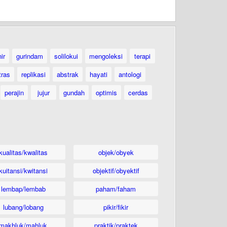
ir
gurindam
solilokui
mengoleksi
terapi
tras
replikasi
abstrak
hayati
antologi
perajin
jujur
gundah
optimis
cerdas
kualitas/kwalitas
objek/obyek
kuitansi/kwitansi
objektif/obyektif
lembap/lembab
paham/faham
lubang/lobang
pikir/fikir
makhluk/mahluk
praktik/praktek