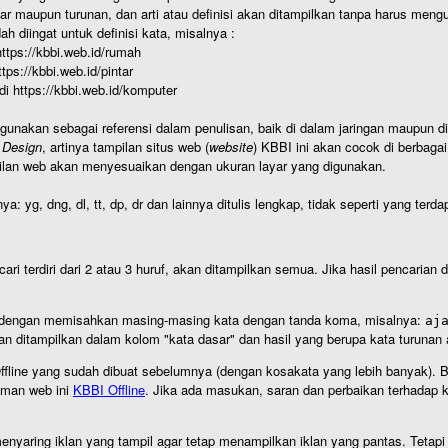
r maupun turunan, dan arti atau definisi akan ditampilkan tanpa harus mengu
h diingat untuk definisi kata, misalnya :
 https://kbbi.web.id/rumah
https://kbbi.web.id/pintar
 di https://kbbi.web.id/komputer
igunakan sebagai referensi dalam penulisan, baik di dalam jaringan maupun di 
 Design
, artinya tampilan situs web (
website
) KBBI ini akan cocok di berbaga
ilan web akan menyesuaikan dengan ukuran layar yang digunakan.
nya: yg, dng, dl, tt, dp, dr dan lainnya ditulis lengkap, tidak seperti yang te
cari terdiri dari 2 atau 3 huruf, akan ditampilkan semua. Jika hasil pencarian
an dengan memisahkan masing-masing kata dengan tanda koma, misalnya:
aj
an ditampilkan dalam kolom "kata dasar" dan hasil yang berupa kata turuna
I Offline yang sudah dibuat sebelumnya (dengan kosakata yang lebih banyak). 
aman web ini
KBBI Offline
. Jika ada masukan, saran dan perbaikan terhadap kb
nyaring iklan yang tampil agar tetap menampilkan iklan yang pantas. Tetapi j