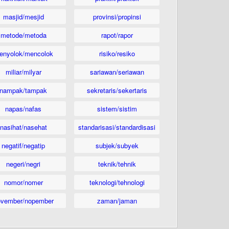
masjid/mesjid
provinsi/propinsi
metode/metoda
rapot/rapor
enyolok/mencolok
risiko/resiko
miliar/milyar
sariawan/seriawan
nampak/tampak
sekretaris/sekertaris
napas/nafas
sistem/sistim
nasihat/nasehat
standarisasi/standardisasi
negatif/negatip
subjek/subyek
negeri/negri
teknik/tehnik
nomor/nomer
teknologi/tehnologi
ovember/nopember
zaman/jaman