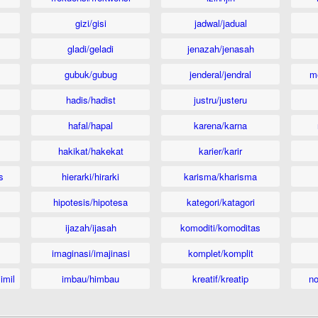
gizi/gisi
jadwal/jadual
gladi/geladi
jenazah/jenasah
gubuk/gubug
jenderal/jendral
m
hadis/hadist
justru/justeru
hafal/hapal
karena/karna
hakikat/hakekat
karier/karir
s
hierarki/hirarki
karisma/kharisma
hipotesis/hipotesa
kategori/katagori
ijazah/ijasah
komoditi/komoditas
imaginasi/imajinasi
komplet/komplit
imil
imbau/himbau
kreatif/kreatip
n