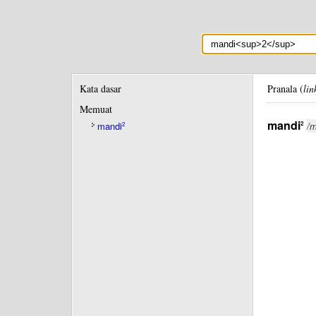
Kata dasar
Pranala (
lin
Memuat
mandi
2
mandi
/m
2