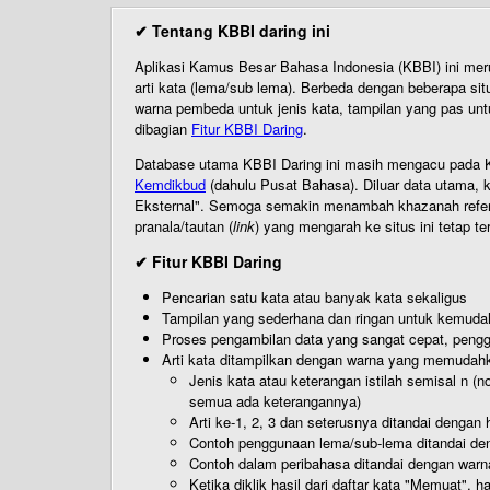
✔ Tentang KBBI daring ini
Aplikasi Kamus Besar Bahasa Indonesia (KBBI) ini me
arti kata (lema/sub lema). Berbeda dengan beberapa sit
warna pembeda untuk jenis kata, tampilan yang pas unt
dibagian
Fitur KBBI Daring
.
Database utama KBBI Daring ini masih mengacu pada KB
Kemdikbud
(dahulu Pusat Bahasa). Diluar data utama, k
Eksternal". Semoga semakin menambah khazanah referensi
pranala/tautan (
link
) yang mengarah ke situs ini tetap te
✔ Fitur KBBI Daring
Pencarian satu kata atau banyak kata sekaligus
Tampilan yang sederhana dan ringan untuk kemud
Proses pengambilan data yang sangat cepat, pengg
Arti kata ditampilkan dengan warna yang memudah
Jenis kata atau keterangan istilah semisal n (
semua ada keterangannya)
Arti ke-1, 2, 3 dan seterusnya ditandai dengan h
Contoh penggunaan lema/sub-lema ditandai den
Contoh dalam peribahasa ditandai dengan warn
Ketika diklik hasil dari daftar kata "Memuat", 