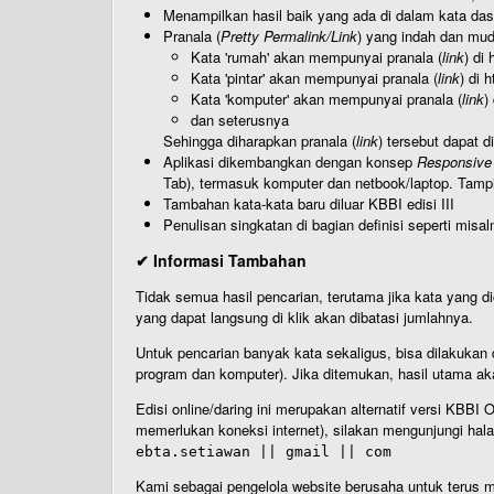
Menampilkan hasil baik yang ada di dalam kata dasa
Pranala (
Pretty Permalink/Link
) yang indah dan muda
Kata 'rumah' akan mempunyai pranala (
link
) di
Kata 'pintar' akan mempunyai pranala (
link
) di 
Kata 'komputer' akan mempunyai pranala (
link
)
dan seterusnya
Sehingga diharapkan pranala (
link
) tersebut dapat d
Aplikasi dikembangkan dengan konsep
Responsive
Tab), termasuk komputer dan netbook/laptop. Tamp
Tambahan kata-kata baru diluar KBBI edisi III
Penulisan singkatan di bagian definisi seperti misal
✔ Informasi Tambahan
Tidak semua hasil pencarian, terutama jika kata yang di
yang dapat langsung di klik akan dibatasi jumlahnya.
Untuk pencarian banyak kata sekaligus, bisa dilakuk
program dan komputer). Jika ditemukan, hasil utama ak
Edisi online/daring ini merupakan alternatif versi KBB
memerlukan koneksi internet), silakan mengunjungi hal
ebta.setiawan || gmail || com
Kami sebagai pengelola website berusaha untuk terus me