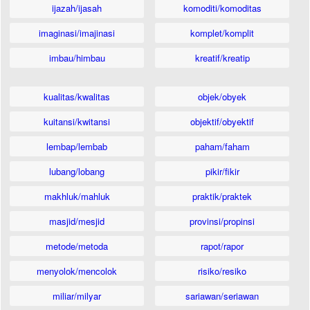
ijazah/ijasah
komoditi/komoditas
imaginasi/imajinasi
komplet/komplit
imbau/himbau
kreatif/kreatip
kualitas/kwalitas
objek/obyek
kuitansi/kwitansi
objektif/obyektif
lembap/lembab
paham/faham
lubang/lobang
pikir/fikir
makhluk/mahluk
praktik/praktek
masjid/mesjid
provinsi/propinsi
metode/metoda
rapot/rapor
menyolok/mencolok
risiko/resiko
miliar/milyar
sariawan/seriawan