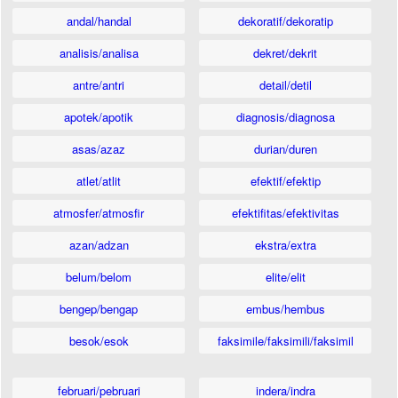
andal/handal
dekoratif/dekoratip
analisis/analisa
dekret/dekrit
antre/antri
detail/detil
apotek/apotik
diagnosis/diagnosa
asas/azaz
durian/duren
atlet/atlit
efektif/efektip
atmosfer/atmosfir
efektifitas/efektivitas
azan/adzan
ekstra/extra
belum/belom
elite/elit
bengep/bengap
embus/hembus
besok/esok
faksimile/faksimili/faksimil
februari/pebruari
indera/indra