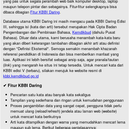
yang pas untuk segala perambah web baik komputer desktop, laptop
maupun telepon pintar dan sebagainya. Fitur-fitur selengkapnya bisa
dibaca dibagian
Fitur KBBI Daring
.
Database utama KBBI Daring ini masih mengacu pada KBBI Daring Edisi
III, sehingga isi (kata dan arti) tersebut merupakan Hak Cipta Badan
Pengembangan dan Pembinaan Bahasa,
Kemdikbud
(dahulu Pusat
Bahasa). Diluar data utama, kami berusaha menambah kata-kata baru
yang akan diberi keterangan tambahan dibagian akhir arti atau definisi
dengan "Definisi Eksternal". Semoga semakin menambah khazanah
referensi pendidikan di Indonesia dan bisa memberikan manfaat yang
luas. Aplikasi ini lebih bersifat sebagai arsip saja, agar pranala/tautan
(
link
) yang mengarah ke situs ini tetap tersedia. Untuk mencari kata dari
KBBI edisi V (terbaru), silakan merujuk ke website resmi di
kbbi.kemdikbud.go.id
✔ Fitur KBBI Daring
Pencarian satu kata atau banyak kata sekaligus
Tampilan yang sederhana dan ringan untuk kemudahan penggunaan
Proses pengambilan data yang sangat cepat, pengguna tidak perlu
memuat ulang (
reload/refresh
) jendela atau laman web (
website
)
untuk mencari kata berikutnya
Arti kata ditampilkan dengan warna yang memudahkan mencari lema
maupun sub lema. Berikut beberapa penjelasannya: