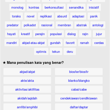
monolog
kontras
berkonsultasi
senandika
inisiatif
toraks
novel
replikasi
absurd
adaptasi
panik
predator
polkadot
rasional
membran
abstrak
antologi
hayati
kreatif
perajin
populasi
dialog
rajin
jujur
mandiri
abjad-atau-abjat
gundah
favorit
ramah
cerdas
optimis
tekun
deru
★ Mana penulisan kata yang benar?
abjad/abjat
biosfer/biosfir
akte/akta
blanko/blangko
aktivitas/aktifitas
cabai/cabe
akidah/aqidah
cendekiawan/cendikiawan
amfibi/amphibi
daftar/daptar