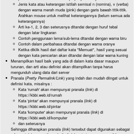
Jenis kata atau keterangan istilah semisal n (nomina), v (verba)
dengan warna merah muda (pink) dengan garis bawah titik-titik.
Arahkan mouse untuk melihat keterangannya (belum semua ada
keterangannya)
Arti ke-1, 2, 3 dan seterusnya ditandai dengan huruf tebal
dengan latar lingkaran
Contoh penggunaan lema/sub-lema ditandai dengan warna biru
Contoh dalam peribahasa ditandai dengan warna oranye
Ketika diklik hasil dari daftar kata "Memuat", hasil yang sesuai
dengan kata pencarian akan ditandai dengan latar warna kuning
Menampilkan hasil baik yang ada di dalam kata dasar maupun
turunan, dan arti atau definisi akan ditampilkan tanpa harus
mengunduh ulang data dari server
Pranala (
Pretty Permalink/Link
) yang indah dan mudah diingat untuk
definisi kata, misalnya :
Kata 'rumah' akan mempunyai pranala (
link
) di
https://kbbi.web.id/rumah
Kata 'pintar' akan mempunyai pranala (
link
) di
https://kbbi.web.id/pintar
Kata 'komputer' akan mempunyai pranala (
link
) di
https://kbbi.web.id/komputer
dan seterusnya
Sehingga diharapkan pranala (
link
) tersebut dapat digunakan sebagai