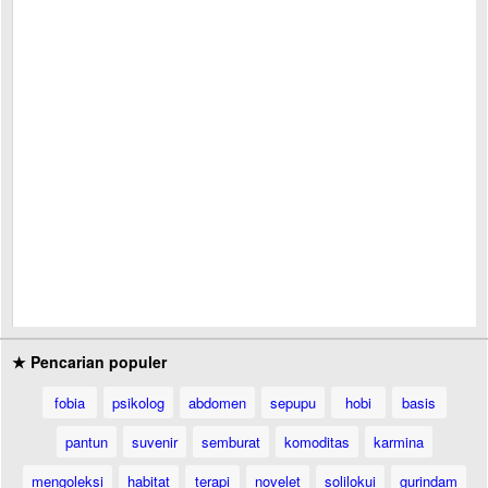
★ Pencarian populer
fobia
psikolog
abdomen
sepupu
hobi
basis
pantun
suvenir
semburat
komoditas
karmina
mengoleksi
habitat
terapi
novelet
solilokui
gurindam