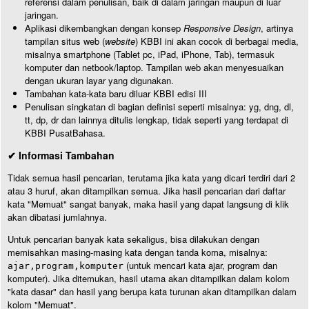
referensi dalam penulisan, baik di dalam jaringan maupun di luar
jaringan.
Aplikasi dikembangkan dengan konsep
Responsive Design
, artinya
tampilan situs web (
website
) KBBI ini akan cocok di berbagai media,
misalnya smartphone (Tablet pc, iPad, iPhone, Tab), termasuk
komputer dan netbook/laptop. Tampilan web akan menyesuaikan
dengan ukuran layar yang digunakan.
Tambahan kata-kata baru diluar KBBI edisi III
Penulisan singkatan di bagian definisi seperti misalnya: yg, dng, dl,
tt, dp, dr dan lainnya ditulis lengkap, tidak seperti yang terdapat di
KBBI PusatBahasa.
✔ Informasi Tambahan
Tidak semua hasil pencarian, terutama jika kata yang dicari terdiri dari 2
atau 3 huruf, akan ditampilkan semua. Jika hasil pencarian dari daftar
kata "Memuat" sangat banyak, maka hasil yang dapat langsung di klik
akan dibatasi jumlahnya.
Untuk pencarian banyak kata sekaligus, bisa dilakukan dengan
memisahkan masing-masing kata dengan tanda koma, misalnya:
(untuk mencari kata ajar, program dan
ajar,program,komputer
komputer). Jika ditemukan, hasil utama akan ditampilkan dalam kolom
"kata dasar" dan hasil yang berupa kata turunan akan ditampilkan dalam
kolom "Memuat".