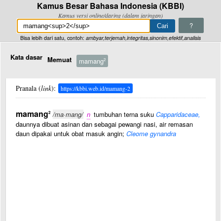
Kamus Besar Bahasa Indonesia (KBBI)
Kamus versi online/daring (dalam jaringan)
?
Bisa lebih dari satu, contoh:
ambyar,terjemah,integritas,sinonim,efektif,analisis
Kata dasar
Memuat
mamang
2
Pranala (
link
):
https://kbbi.web.id/mamang-2
mamang
2
/ma·mang/
n
tumbuhan terna suku
Capparidaceae,
daunnya dibuat asinan dan sebagai pewangi nasi, air remasan
daun dipakai untuk obat masuk angin;
Cleome gynandra