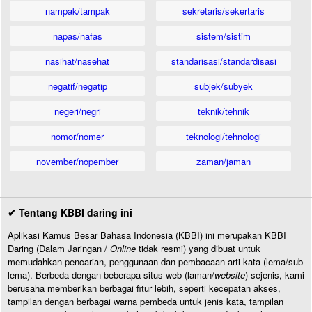
nampak/tampak
sekretaris/sekertaris
napas/nafas
sistem/sistim
nasihat/nasehat
standarisasi/standardisasi
negatif/negatip
subjek/subyek
negeri/negri
teknik/tehnik
nomor/nomer
teknologi/tehnologi
november/nopember
zaman/jaman
✔ Tentang KBBI daring ini
Aplikasi Kamus Besar Bahasa Indonesia (KBBI) ini merupakan KBBI
Daring (Dalam Jaringan /
Online
tidak resmi) yang dibuat untuk
memudahkan pencarian, penggunaan dan pembacaan arti kata (lema/sub
lema). Berbeda dengan beberapa situs web (laman/
website
) sejenis, kami
berusaha memberikan berbagai fitur lebih, seperti kecepatan akses,
tampilan dengan berbagai warna pembeda untuk jenis kata, tampilan