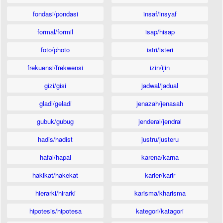
fondasi/pondasi
insaf/insyaf
formal/formil
isap/hisap
foto/photo
istri/isteri
frekuensi/frekwensi
izin/ijin
gizi/gisi
jadwal/jadual
gladi/geladi
jenazah/jenasah
gubuk/gubug
jenderal/jendral
hadis/hadist
justru/justeru
hafal/hapal
karena/karna
hakikat/hakekat
karier/karir
hierarki/hirarki
karisma/kharisma
hipotesis/hipotesa
kategori/katagori