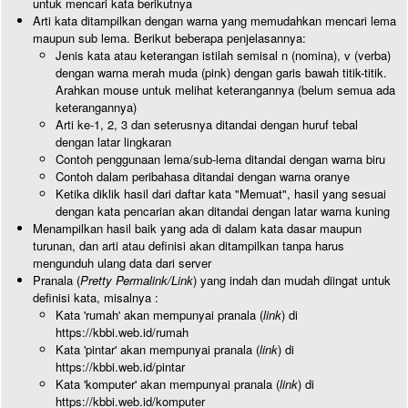
untuk mencari kata berikutnya
Arti kata ditampilkan dengan warna yang memudahkan mencari lema
maupun sub lema. Berikut beberapa penjelasannya:
Jenis kata atau keterangan istilah semisal n (nomina), v (verba)
dengan warna merah muda (pink) dengan garis bawah titik-titik.
Arahkan mouse untuk melihat keterangannya (belum semua ada
keterangannya)
Arti ke-1, 2, 3 dan seterusnya ditandai dengan huruf tebal
dengan latar lingkaran
Contoh penggunaan lema/sub-lema ditandai dengan warna biru
Contoh dalam peribahasa ditandai dengan warna oranye
Ketika diklik hasil dari daftar kata "Memuat", hasil yang sesuai
dengan kata pencarian akan ditandai dengan latar warna kuning
Menampilkan hasil baik yang ada di dalam kata dasar maupun
turunan, dan arti atau definisi akan ditampilkan tanpa harus
mengunduh ulang data dari server
Pranala (
Pretty Permalink/Link
) yang indah dan mudah diingat untuk
definisi kata, misalnya :
Kata 'rumah' akan mempunyai pranala (
link
) di
https://kbbi.web.id/rumah
Kata 'pintar' akan mempunyai pranala (
link
) di
https://kbbi.web.id/pintar
Kata 'komputer' akan mempunyai pranala (
link
) di
https://kbbi.web.id/komputer