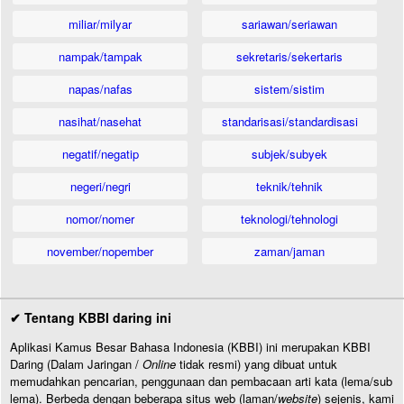
miliar/milyar
sariawan/seriawan
nampak/tampak
sekretaris/sekertaris
napas/nafas
sistem/sistim
nasihat/nasehat
standarisasi/standardisasi
negatif/negatip
subjek/subyek
negeri/negri
teknik/tehnik
nomor/nomer
teknologi/tehnologi
november/nopember
zaman/jaman
✔ Tentang KBBI daring ini
Aplikasi Kamus Besar Bahasa Indonesia (KBBI) ini merupakan KBBI
Daring (Dalam Jaringan /
Online
tidak resmi) yang dibuat untuk
memudahkan pencarian, penggunaan dan pembacaan arti kata (lema/sub
lema). Berbeda dengan beberapa situs web (laman/
website
) sejenis, kami