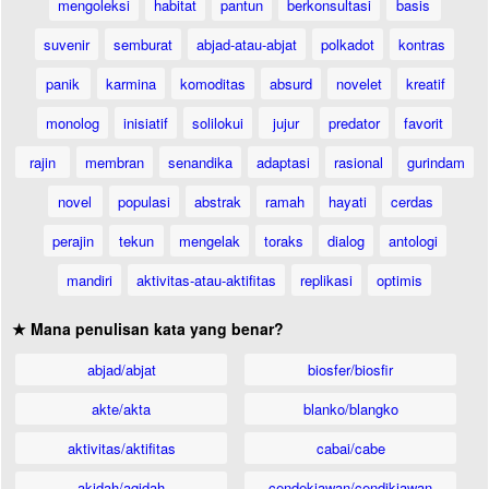
mengoleksi
habitat
pantun
berkonsultasi
basis
suvenir
semburat
abjad-atau-abjat
polkadot
kontras
panik
karmina
komoditas
absurd
novelet
kreatif
monolog
inisiatif
solilokui
jujur
predator
favorit
rajin
membran
senandika
adaptasi
rasional
gurindam
novel
populasi
abstrak
ramah
hayati
cerdas
perajin
tekun
mengelak
toraks
dialog
antologi
mandiri
aktivitas-atau-aktifitas
replikasi
optimis
★ Mana penulisan kata yang benar?
abjad/abjat
biosfer/biosfir
akte/akta
blanko/blangko
aktivitas/aktifitas
cabai/cabe
akidah/aqidah
cendekiawan/cendikiawan