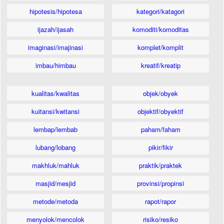
hipotesis/hipotesa
kategori/katagori
ijazah/ijasah
komoditi/komoditas
imaginasi/imajinasi
komplet/komplit
imbau/himbau
kreatif/kreatip
kualitas/kwalitas
objek/obyek
kuitansi/kwitansi
objektif/obyektif
lembap/lembab
paham/faham
lubang/lobang
pikir/fikir
makhluk/mahluk
praktik/praktek
masjid/mesjid
provinsi/propinsi
metode/metoda
rapot/rapor
menyolok/mencolok
risiko/resiko