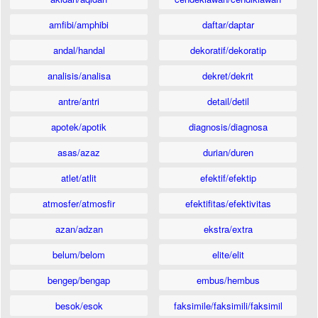
amfibi/amphibi
daftar/daptar
andal/handal
dekoratif/dekoratip
analisis/analisa
dekret/dekrit
antre/antri
detail/detil
apotek/apotik
diagnosis/diagnosa
asas/azaz
durian/duren
atlet/atlit
efektif/efektip
atmosfer/atmosfir
efektifitas/efektivitas
azan/adzan
ekstra/extra
belum/belom
elite/elit
bengep/bengap
embus/hembus
besok/esok
faksimile/faksimili/faksimil