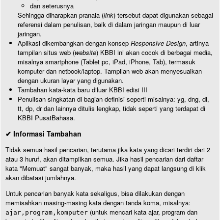
dan seterusnya
Sehingga diharapkan pranala (
link
) tersebut dapat digunakan sebagai
referensi dalam penulisan, baik di dalam jaringan maupun di luar
jaringan.
Aplikasi dikembangkan dengan konsep
Responsive Design
, artinya
tampilan situs web (
website
) KBBI ini akan cocok di berbagai media,
misalnya smartphone (Tablet pc, iPad, iPhone, Tab), termasuk
komputer dan netbook/laptop. Tampilan web akan menyesuaikan
dengan ukuran layar yang digunakan.
Tambahan kata-kata baru diluar KBBI edisi III
Penulisan singkatan di bagian definisi seperti misalnya: yg, dng, dl,
tt, dp, dr dan lainnya ditulis lengkap, tidak seperti yang terdapat di
KBBI PusatBahasa.
✔ Informasi Tambahan
Tidak semua hasil pencarian, terutama jika kata yang dicari terdiri dari 2
atau 3 huruf, akan ditampilkan semua. Jika hasil pencarian dari daftar
kata "Memuat" sangat banyak, maka hasil yang dapat langsung di klik
akan dibatasi jumlahnya.
Untuk pencarian banyak kata sekaligus, bisa dilakukan dengan
memisahkan masing-masing kata dengan tanda koma, misalnya:
(untuk mencari kata ajar, program dan
ajar,program,komputer