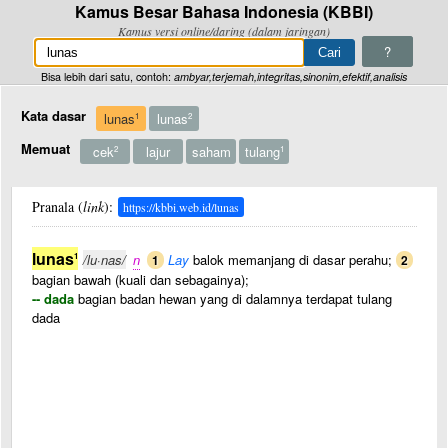
Kamus Besar Bahasa Indonesia (KBBI)
Kamus versi online/daring (dalam jaringan)
?
Bisa lebih dari satu, contoh:
ambyar,terjemah,integritas,sinonim,efektif,analisis
Kata dasar
lunas
lunas
1
2
Memuat
cek
lajur
saham
tulang
2
1
Pranala (
link
):
https://kbbi.web.id/lunas
lunas
1
/lu·nas/
n
Lay
balok memanjang di dasar perahu;
1
2
bagian bawah (kuali dan sebagainya);
-- dada
bagian badan hewan yang di dalamnya terdapat tulang
dada