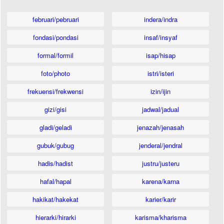
februari/pebruari
indera/indra
fondasi/pondasi
insaf/insyaf
formal/formil
isap/hisap
foto/photo
istri/isteri
frekuensi/frekwensi
izin/ijin
gizi/gisi
jadwal/jadual
gladi/geladi
jenazah/jenasah
gubuk/gubug
jenderal/jendral
hadis/hadist
justru/justeru
hafal/hapal
karena/karna
hakikat/hakekat
karier/karir
hierarki/hirarki
karisma/kharisma