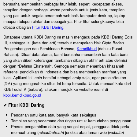
berusaha memberikan berbagai fitur lebih, seperti kecepatan akses,
tampilan dengan berbagai warna pembeda untuk jenis kata, tampilan
yang pas untuk segala perambah web baik komputer desktop, laptop
maupun telepon pintar dan sebagainya. Fitur-fitur selengkapnya bisa
dibaca dibagian
Fitur KBBI Daring
.
Database utama KBBI Daring ini masih mengacu pada KBBI Daring Edisi
III, sehingga isi (kata dan arti) tersebut merupakan Hak Cipta Badan
Pengembangan dan Pembinaan Bahasa,
Kemdikbud
(dahulu Pusat
Bahasa). Diluar data utama, kami berusaha menambah kata-kata baru
yang akan diberi keterangan tambahan dibagian akhir arti atau definisi
dengan "Definisi Eksternal". Semoga semakin menambah khazanah
referensi pendidikan di Indonesia dan bisa memberikan manfaat yang
luas. Aplikasi ini lebih bersifat sebagai arsip saja, agar pranala/tautan
(
link
) yang mengarah ke situs ini tetap tersedia. Untuk mencari kata dari
KBBI edisi V (terbaru), silakan merujuk ke website resmi di
kbbi.kemdikbud.go.id
✔ Fitur KBBI Daring
Pencarian satu kata atau banyak kata sekaligus
Tampilan yang sederhana dan ringan untuk kemudahan penggunaan
Proses pengambilan data yang sangat cepat, pengguna tidak perlu
memuat ulang (
reload/refresh
) jendela atau laman web (
website
)