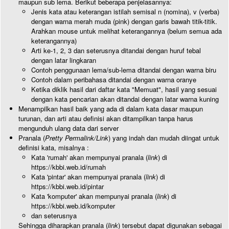
maupun sub lema. Berikut beberapa penjelasannya:
Jenis kata atau keterangan istilah semisal n (nomina), v (verba)
dengan warna merah muda (pink) dengan garis bawah titik-titik.
Arahkan mouse untuk melihat keterangannya (belum semua ada
keterangannya)
Arti ke-1, 2, 3 dan seterusnya ditandai dengan huruf tebal
dengan latar lingkaran
Contoh penggunaan lema/sub-lema ditandai dengan warna biru
Contoh dalam peribahasa ditandai dengan warna oranye
Ketika diklik hasil dari daftar kata "Memuat", hasil yang sesuai
dengan kata pencarian akan ditandai dengan latar warna kuning
Menampilkan hasil baik yang ada di dalam kata dasar maupun
turunan, dan arti atau definisi akan ditampilkan tanpa harus
mengunduh ulang data dari server
Pranala (
Pretty Permalink/Link
) yang indah dan mudah diingat untuk
definisi kata, misalnya :
Kata 'rumah' akan mempunyai pranala (
link
) di
https://kbbi.web.id/rumah
Kata 'pintar' akan mempunyai pranala (
link
) di
https://kbbi.web.id/pintar
Kata 'komputer' akan mempunyai pranala (
link
) di
https://kbbi.web.id/komputer
dan seterusnya
Sehingga diharapkan pranala (
link
) tersebut dapat digunakan sebagai