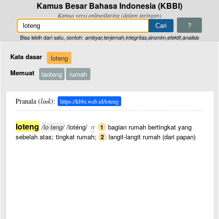
Kamus Besar Bahasa Indonesia (KBBI)
Kamus versi online/daring (dalam jaringan)
?
Bisa lebih dari satu, contoh:
ambyar,terjemah,integritas,sinonim,efektif,analisis
Kata dasar
loteng
Memuat
laoteng
rumah
Pranala (
link
):
https://kbbi.web.id/loteng
loteng
/lo·teng/
/loténg/
n
bagian rumah bertingkat yang
1
sebelah atas; tingkat rumah;
langit-langit rumah (dari papan)
2