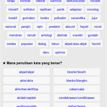
terapi
kontras
habitat
karmina
berkonsultasi
novelet
inisiatif
solilokui
replikasi
panik
adaptasi
monolog
kreatif
gurindam
toraks
polkadot
senandika
jujur
rasional
perajin
rajin
predator
absurd
hayati
novel
membran
ramah
antologi
abstrak
mandiri
gundah
cerdas
populasi
dialog
tekun
abjad-atau-abjat
favorit
deru
optimis
★ Mana penulisan kata yang benar?
abjad/abjat
biosfer/biosfir
akte/akta
blanko/blangko
aktivitas/aktifitas
cabai/cabe
akidah/aqidah
cendekiawan/cendikiawan
amfibi/amphibi
daftar/daptar