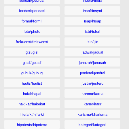
februari/pebruari
indera/indra
fondasi/pondasi
insaf/insyaf
formal/formil
isap/hisap
foto/photo
istri/isteri
frekuensi/frekwensi
izin/ijin
gizi/gisi
jadwal/jadual
gladi/geladi
jenazah/jenasah
gubuk/gubug
jenderal/jendral
hadis/hadist
justru/justeru
hafal/hapal
karena/karna
hakikat/hakekat
karier/karir
hierarki/hirarki
karisma/kharisma
hipotesis/hipotesa
kategori/katagori