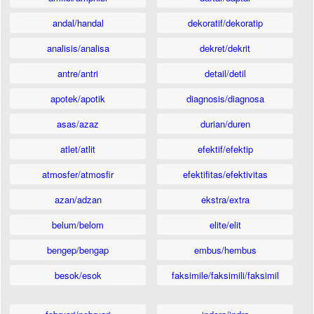
andal/handal
dekoratif/dekoratip
analisis/analisa
dekret/dekrit
antre/antri
detail/detil
apotek/apotik
diagnosis/diagnosa
asas/azaz
durian/duren
atlet/atlit
efektif/efektip
atmosfer/atmosfir
efektifitas/efektivitas
azan/adzan
ekstra/extra
belum/belom
elite/elit
bengep/bengap
embus/hembus
besok/esok
faksimile/faksimili/faksimil