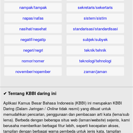
nampak/tampak
sekretaris/sekertaris
napas/nafas
sistem/sistim
nasihat/nasehat
standarisasi/standardisasi
negatif/negatip
subjek/subyek
negeri/negri
teknik/tehnik
nomor/nomer
teknologi/tehnologi
november/nopember
zaman/jaman
✔ Tentang KBBI daring ini
Aplikasi Kamus Besar Bahasa Indonesia (KBBI) ini merupakan KBBI
Daring (Dalam Jaringan /
Online
tidak resmi) yang dibuat untuk
memudahkan pencarian, penggunaan dan pembacaan arti kata (lema/sub
lema). Berbeda dengan beberapa situs web (laman/
website
) sejenis, kami
berusaha memberikan berbagai fitur lebih, seperti kecepatan akses,
tampilan dengan berbagai warna pembeda untuk jenis kata, tampilan