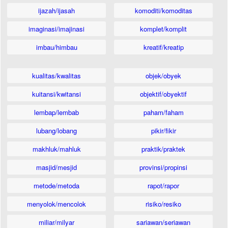
ijazah/ijasah
komoditi/komoditas
imaginasi/imajinasi
komplet/komplit
imbau/himbau
kreatif/kreatip
kualitas/kwalitas
objek/obyek
kuitansi/kwitansi
objektif/obyektif
lembap/lembab
paham/faham
lubang/lobang
pikir/fikir
makhluk/mahluk
praktik/praktek
masjid/mesjid
provinsi/propinsi
metode/metoda
rapot/rapor
menyolok/mencolok
risiko/resiko
miliar/milyar
sariawan/seriawan