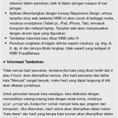
referensi dalam penulisan, baik di dalam jaringan maupun di luar
jaringan.
Aplikasi dikembangkan dengan konsep
Responsive Design
, artinya
tampilan situs web (
website
) KBBI ini akan cocok di berbagai media,
misalnya smartphone (Tablet pc, iPad, iPhone, Tab), termasuk
komputer dan netbook/laptop. Tampilan web akan menyesuaikan
dengan ukuran layar yang digunakan.
Tambahan kata-kata baru diluar KBBI edisi III
Penulisan singkatan di bagian definisi seperti misalnya: yg, dng, dl,
tt, dp, dr dan lainnya ditulis lengkap, tidak seperti yang terdapat di
KBBI PusatBahasa.
✔ Informasi Tambahan
Tidak semua hasil pencarian, terutama jika kata yang dicari terdiri dari 2
atau 3 huruf, akan ditampilkan semua. Jika hasil pencarian dari daftar
kata "Memuat" sangat banyak, maka hasil yang dapat langsung di klik
akan dibatasi jumlahnya.
Untuk pencarian banyak kata sekaligus, bisa dilakukan dengan
memisahkan masing-masing kata dengan tanda koma, misalnya:
(untuk mencari kata ajar, program dan
ajar,program,komputer
komputer). Jika ditemukan, hasil utama akan ditampilkan dalam kolom
"kata dasar" dan hasil yang berupa kata turunan akan ditampilkan dalam