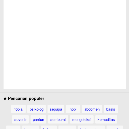
★ Pencarian populer
fobia
psikolog
sepupu
hobi
abdomen
basis
suvenir
pantun
semburat
mengoleksi
komoditas