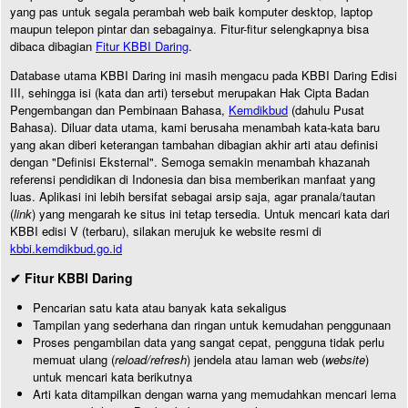
yang pas untuk segala perambah web baik komputer desktop, laptop
maupun telepon pintar dan sebagainya. Fitur-fitur selengkapnya bisa
dibaca dibagian
Fitur KBBI Daring
.
Database utama KBBI Daring ini masih mengacu pada KBBI Daring Edisi
III, sehingga isi (kata dan arti) tersebut merupakan Hak Cipta Badan
Pengembangan dan Pembinaan Bahasa,
Kemdikbud
(dahulu Pusat
Bahasa). Diluar data utama, kami berusaha menambah kata-kata baru
yang akan diberi keterangan tambahan dibagian akhir arti atau definisi
dengan "Definisi Eksternal". Semoga semakin menambah khazanah
referensi pendidikan di Indonesia dan bisa memberikan manfaat yang
luas. Aplikasi ini lebih bersifat sebagai arsip saja, agar pranala/tautan
(
link
) yang mengarah ke situs ini tetap tersedia. Untuk mencari kata dari
KBBI edisi V (terbaru), silakan merujuk ke website resmi di
kbbi.kemdikbud.go.id
✔ Fitur KBBI Daring
Pencarian satu kata atau banyak kata sekaligus
Tampilan yang sederhana dan ringan untuk kemudahan penggunaan
Proses pengambilan data yang sangat cepat, pengguna tidak perlu
memuat ulang (
reload/refresh
) jendela atau laman web (
website
)
untuk mencari kata berikutnya
Arti kata ditampilkan dengan warna yang memudahkan mencari lema