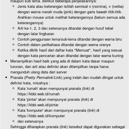
maupun sub lema. Berikut beberapa penjelasannya:
Jenis kata atau keterangan istilah semisal n (nomina), v (verba)
dengan warna merah muda (pink) dengan garis bawah titik-titik.
Arahkan mouse untuk melihat keterangannya (belum semua ada
keterangannya)
Arti ke-1, 2, 3 dan seterusnya ditandai dengan huruf tebal
dengan latar lingkaran
Contoh penggunaan lema/sub-lema ditandai dengan warna biru
Contoh dalam peribahasa ditandai dengan warna oranye
Ketika diklik hasil dari daftar kata "Memuat", hasil yang sesuai
dengan kata pencarian akan ditandai dengan latar warna kuning
Menampilkan hasil baik yang ada di dalam kata dasar maupun
turunan, dan arti atau definisi akan ditampilkan tanpa harus
mengunduh ulang data dari server
Pranala (
Pretty Permalink/Link
) yang indah dan mudah diingat untuk
definisi kata, misalnya :
Kata 'rumah' akan mempunyai pranala (
link
) di
https://kbbi.web.id/rumah
Kata 'pintar' akan mempunyai pranala (
link
) di
https://kbbi.web.id/pintar
Kata 'komputer' akan mempunyai pranala (
link
) di
https://kbbi.web.id/komputer
dan seterusnya
Sehingga diharapkan pranala (
link
) tersebut dapat digunakan sebagai