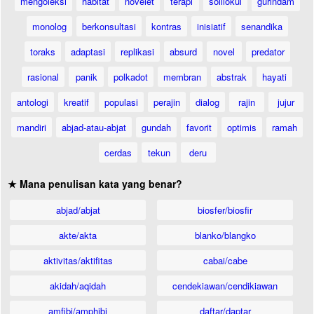
mengoleksi
habitat
novelet
terapi
solilokui
gurindam
monolog
berkonsultasi
kontras
inisiatif
senandika
toraks
adaptasi
replikasi
absurd
novel
predator
rasional
panik
polkadot
membran
abstrak
hayati
antologi
kreatif
populasi
perajin
dialog
rajin
jujur
mandiri
abjad-atau-abjat
gundah
favorit
optimis
ramah
cerdas
tekun
deru
★ Mana penulisan kata yang benar?
abjad/abjat
biosfer/biosfir
akte/akta
blanko/blangko
aktivitas/aktifitas
cabai/cabe
akidah/aqidah
cendekiawan/cendikiawan
amfibi/amphibi
daftar/daptar