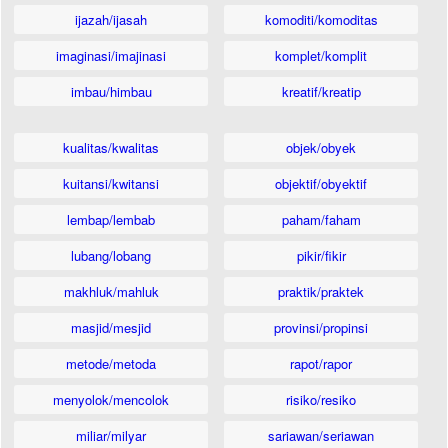
ijazah/ijasah
komoditi/komoditas
imaginasi/imajinasi
komplet/komplit
imbau/himbau
kreatif/kreatip
kualitas/kwalitas
objek/obyek
kuitansi/kwitansi
objektif/obyektif
lembap/lembab
paham/faham
lubang/lobang
pikir/fikir
makhluk/mahluk
praktik/praktek
masjid/mesjid
provinsi/propinsi
metode/metoda
rapot/rapor
menyolok/mencolok
risiko/resiko
miliar/milyar
sariawan/seriawan