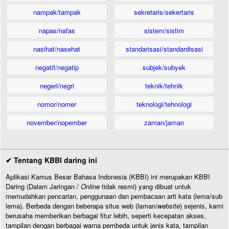
nampak/tampak
sekretaris/sekertaris
napas/nafas
sistem/sistim
nasihat/nasehat
standarisasi/standardisasi
negatif/negatip
subjek/subyek
negeri/negri
teknik/tehnik
nomor/nomer
teknologi/tehnologi
november/nopember
zaman/jaman
✔ Tentang KBBI daring ini
Aplikasi Kamus Besar Bahasa Indonesia (KBBI) ini merupakan KBBI
Daring (Dalam Jaringan /
Online
tidak resmi) yang dibuat untuk
memudahkan pencarian, penggunaan dan pembacaan arti kata (lema/sub
lema). Berbeda dengan beberapa situs web (laman/
website
) sejenis, kami
berusaha memberikan berbagai fitur lebih, seperti kecepatan akses,
tampilan dengan berbagai warna pembeda untuk jenis kata, tampilan