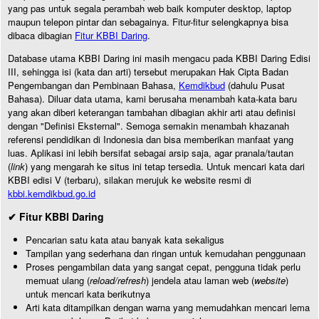
yang pas untuk segala perambah web baik komputer desktop, laptop
maupun telepon pintar dan sebagainya. Fitur-fitur selengkapnya bisa
dibaca dibagian
Fitur KBBI Daring
.
Database utama KBBI Daring ini masih mengacu pada KBBI Daring Edisi
III, sehingga isi (kata dan arti) tersebut merupakan Hak Cipta Badan
Pengembangan dan Pembinaan Bahasa,
Kemdikbud
(dahulu Pusat
Bahasa). Diluar data utama, kami berusaha menambah kata-kata baru
yang akan diberi keterangan tambahan dibagian akhir arti atau definisi
dengan "Definisi Eksternal". Semoga semakin menambah khazanah
referensi pendidikan di Indonesia dan bisa memberikan manfaat yang
luas. Aplikasi ini lebih bersifat sebagai arsip saja, agar pranala/tautan
(
link
) yang mengarah ke situs ini tetap tersedia. Untuk mencari kata dari
KBBI edisi V (terbaru), silakan merujuk ke website resmi di
kbbi.kemdikbud.go.id
✔ Fitur KBBI Daring
Pencarian satu kata atau banyak kata sekaligus
Tampilan yang sederhana dan ringan untuk kemudahan penggunaan
Proses pengambilan data yang sangat cepat, pengguna tidak perlu
memuat ulang (
reload/refresh
) jendela atau laman web (
website
)
untuk mencari kata berikutnya
Arti kata ditampilkan dengan warna yang memudahkan mencari lema