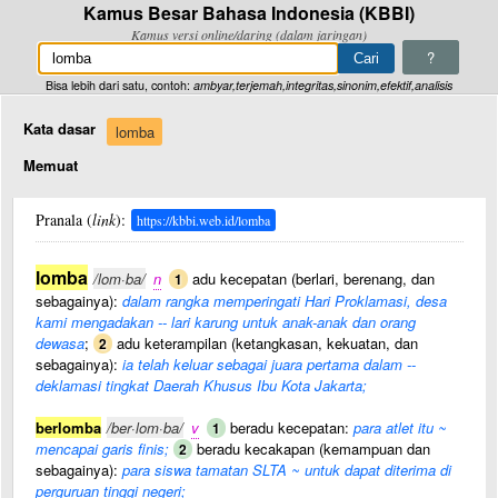
Kamus Besar Bahasa Indonesia (KBBI)
Kamus versi online/daring (dalam jaringan)
?
Bisa lebih dari satu, contoh:
ambyar,terjemah,integritas,sinonim,efektif,analisis
Kata dasar
lomba
Memuat
Pranala (
link
):
https://kbbi.web.id/lomba
lomba
/lom·ba/
n
adu kecepatan (berlari, berenang, dan
1
sebagainya):
dalam rangka memperingati Hari Proklamasi, desa
kami mengadakan -- lari karung untuk anak-anak dan orang
dewasa
;
adu keterampilan (ketangkasan, kekuatan, dan
2
sebagainya):
ia telah keluar sebagai juara pertama dalam --
deklamasi tingkat Daerah Khusus Ibu Kota Jakarta;
berlomba
/ber·lom·ba/
v
beradu kecepatan:
para atlet itu ~
1
mencapai garis finis;
beradu kecakapan (kemampuan dan
2
sebagainya):
para siswa tamatan SLTA ~ untuk dapat diterima di
perguruan tinggi negeri;