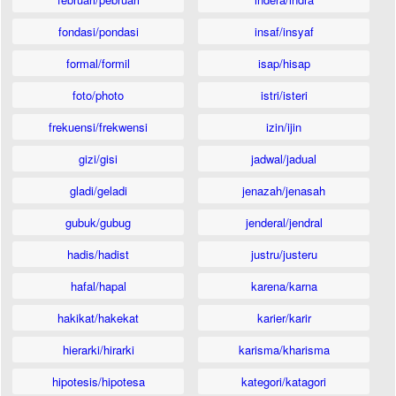
fondasi/pondasi
insaf/insyaf
formal/formil
isap/hisap
foto/photo
istri/isteri
frekuensi/frekwensi
izin/ijin
gizi/gisi
jadwal/jadual
gladi/geladi
jenazah/jenasah
gubuk/gubug
jenderal/jendral
hadis/hadist
justru/justeru
hafal/hapal
karena/karna
hakikat/hakekat
karier/karir
hierarki/hirarki
karisma/kharisma
hipotesis/hipotesa
kategori/katagori