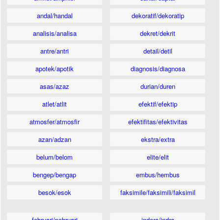
andal/handal
dekoratif/dekoratip
analisis/analisa
dekret/dekrit
antre/antri
detail/detil
apotek/apotik
diagnosis/diagnosa
asas/azaz
durian/duren
atlet/atlit
efektif/efektip
atmosfer/atmosfir
efektifitas/efektivitas
azan/adzan
ekstra/extra
belum/belom
elite/elit
bengep/bengap
embus/hembus
besok/esok
faksimile/faksimili/faksimil
februari/pebruari
indera/indra