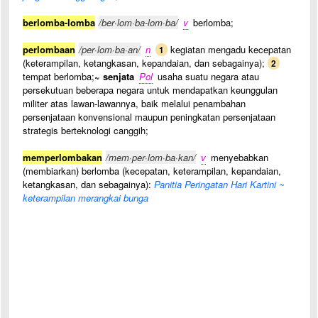
berlomba-lomba
/ber·lom·ba-lom·ba/
v
berlomba;
perlombaan
/per·lom·ba·an/
n
kegiatan mengadu kecepatan
1
(keterampilan, ketangkasan, kepandaian, dan sebagainya);
2
tempat berlomba;
~ senjata
Pol
usaha suatu negara atau
persekutuan beberapa negara untuk mendapatkan keunggulan
militer atas lawan-lawannya, baik melalui penambahan
persenjataan konvensional maupun peningkatan persenjataan
strategis berteknologi canggih;
memperlombakan
/mem·per·lom·ba·kan/
v
menyebabkan
(membiarkan) berlomba (kecepatan, keterampilan, kepandaian,
ketangkasan, dan sebagainya):
Panitia Peringatan Hari Kartini ~
keterampilan merangkai bunga