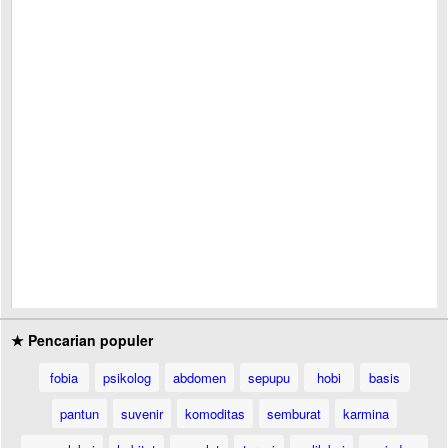
★ Pencarian populer
fobia
psikolog
abdomen
sepupu
hobi
basis
pantun
suvenir
komoditas
semburat
karmina