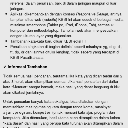
referensi dalam penulisan, baik di dalam jaringan maupun di luar
jaringan.
Aplikasi dikembangkan dengan konsep
Responsive Design
, artinya
tampilan situs web (
website
) KBBI ini akan cocok di berbagai media,
misalnya smartphone (Tablet pc, iPad, iPhone, Tab), termasuk
komputer dan netbook/laptop. Tampilan web akan menyesuaikan
dengan ukuran layar yang digunakan.
Tambahan kata-kata baru diluar KBBI edisi III
Penulisan singkatan di bagian definisi seperti misalnya: yg, dng, dl,
tt, dp, dr dan lainnya ditulis lengkap, tidak seperti yang terdapat di
KBBI PusatBahasa.
✔ Informasi Tambahan
Tidak semua hasil pencarian, terutama jika kata yang dicari terdiri dari 2
atau 3 huruf, akan ditampilkan semua. Jika hasil pencarian dari daftar
kata "Memuat" sangat banyak, maka hasil yang dapat langsung di klik
akan dibatasi jumlahnya.
Untuk pencarian banyak kata sekaligus, bisa dilakukan dengan
memisahkan masing-masing kata dengan tanda koma, misalnya:
(untuk mencari kata ajar, program dan
ajar,program,komputer
komputer). Jika ditemukan, hasil utama akan ditampilkan dalam kolom
"kata dasar" dan hasil yang berupa kata turunan akan ditampilkan dalam