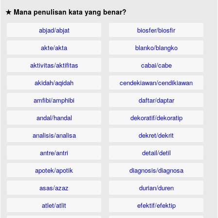
★ Mana penulisan kata yang benar?
abjad/abjat
biosfer/biosfir
akte/akta
blanko/blangko
aktivitas/aktifitas
cabai/cabe
akidah/aqidah
cendekiawan/cendikiawan
amfibi/amphibi
daftar/daptar
andal/handal
dekoratif/dekoratip
analisis/analisa
dekret/dekrit
antre/antri
detail/detil
apotek/apotik
diagnosis/diagnosa
asas/azaz
durian/duren
atlet/atlit
efektif/efektip