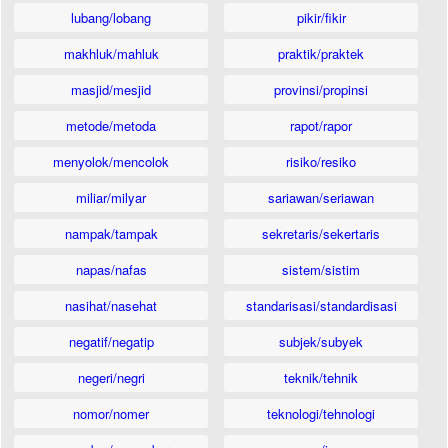
lubang/lobang
pikir/fikir
makhluk/mahluk
praktik/praktek
masjid/mesjid
provinsi/propinsi
metode/metoda
rapot/rapor
menyolok/mencolok
risiko/resiko
miliar/milyar
sariawan/seriawan
nampak/tampak
sekretaris/sekertaris
napas/nafas
sistem/sistim
nasihat/nasehat
standarisasi/standardisasi
negatif/negatip
subjek/subyek
negeri/negri
teknik/tehnik
nomor/nomer
teknologi/tehnologi