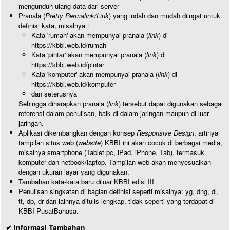
mengunduh ulang data dari server
Pranala (
Pretty Permalink/Link
) yang indah dan mudah diingat untuk
definisi kata, misalnya :
Kata 'rumah' akan mempunyai pranala (
link
) di
https://kbbi.web.id/rumah
Kata 'pintar' akan mempunyai pranala (
link
) di
https://kbbi.web.id/pintar
Kata 'komputer' akan mempunyai pranala (
link
) di
https://kbbi.web.id/komputer
dan seterusnya
Sehingga diharapkan pranala (
link
) tersebut dapat digunakan sebagai
referensi dalam penulisan, baik di dalam jaringan maupun di luar
jaringan.
Aplikasi dikembangkan dengan konsep
Responsive Design
, artinya
tampilan situs web (
website
) KBBI ini akan cocok di berbagai media,
misalnya smartphone (Tablet pc, iPad, iPhone, Tab), termasuk
komputer dan netbook/laptop. Tampilan web akan menyesuaikan
dengan ukuran layar yang digunakan.
Tambahan kata-kata baru diluar KBBI edisi III
Penulisan singkatan di bagian definisi seperti misalnya: yg, dng, dl,
tt, dp, dr dan lainnya ditulis lengkap, tidak seperti yang terdapat di
KBBI PusatBahasa.
✔ Informasi Tambahan