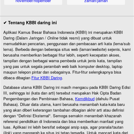
november/nopember
zaman/jaman
✔ Tentang KBBI daring ini
Aplikasi Kamus Besar Bahasa Indonesia (KBBI) ini merupakan KBBI
Daring (Dalam Jaringan /
Online
tidak resmi) yang dibuat untuk
memudahkan pencarian, penggunaan dan pembacaan arti kata (lema/sub
lema). Berbeda dengan beberapa situs web (laman/
website
) sejenis, kami
berusaha memberikan berbagai fitur lebih, seperti kecepatan akses,
tampilan dengan berbagai warna pembeda untuk jenis kata, tampilan
yang pas untuk segala perambah web baik komputer desktop, laptop
maupun telepon pintar dan sebagainya. Fitur-fitur selengkapnya bisa
dibaca dibagian
Fitur KBBI Daring
.
Database utama KBBI Daring ini masih mengacu pada KBBI Daring Edisi
III, sehingga isi (kata dan arti) tersebut merupakan Hak Cipta Badan
Pengembangan dan Pembinaan Bahasa,
Kemdikbud
(dahulu Pusat
Bahasa). Diluar data utama, kami berusaha menambah kata-kata baru
yang akan diberi keterangan tambahan dibagian akhir arti atau definisi
dengan "Definisi Eksternal". Semoga semakin menambah khazanah
referensi pendidikan di Indonesia dan bisa memberikan manfaat yang
luas. Aplikasi ini lebih bersifat sebagai arsip saja, agar pranala/tautan
(
link
) yang mengarah ke situs ini tetap tersedia. Untuk mencari kata dari