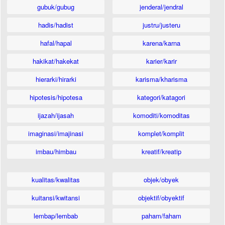
gubuk/gubug
jenderal/jendral
hadis/hadist
justru/justeru
hafal/hapal
karena/karna
hakikat/hakekat
karier/karir
hierarki/hirarki
karisma/kharisma
hipotesis/hipotesa
kategori/katagori
ijazah/ijasah
komoditi/komoditas
imaginasi/imajinasi
komplet/komplit
imbau/himbau
kreatif/kreatip
kualitas/kwalitas
objek/obyek
kuitansi/kwitansi
objektif/obyektif
lembap/lembab
paham/faham