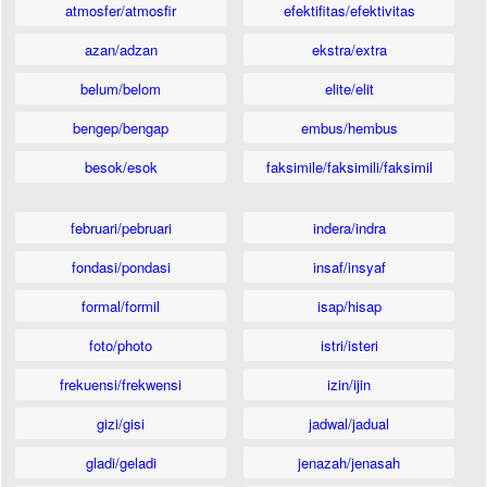
atmosfer/atmosfir
efektifitas/efektivitas
azan/adzan
ekstra/extra
belum/belom
elite/elit
bengep/bengap
embus/hembus
besok/esok
faksimile/faksimili/faksimil
februari/pebruari
indera/indra
fondasi/pondasi
insaf/insyaf
formal/formil
isap/hisap
foto/photo
istri/isteri
frekuensi/frekwensi
izin/ijin
gizi/gisi
jadwal/jadual
gladi/geladi
jenazah/jenasah