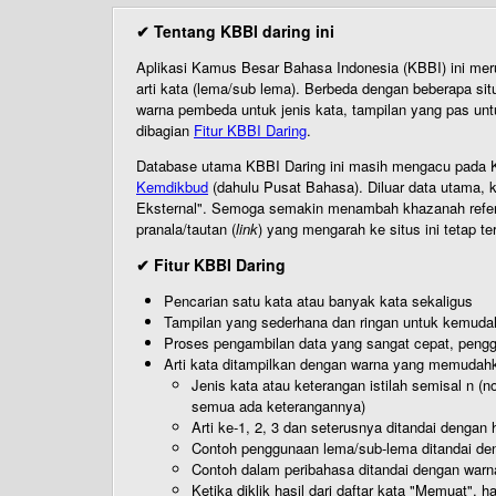
✔ Tentang KBBI daring ini
Aplikasi Kamus Besar Bahasa Indonesia (KBBI) ini me
arti kata (lema/sub lema). Berbeda dengan beberapa sit
warna pembeda untuk jenis kata, tampilan yang pas unt
dibagian
Fitur KBBI Daring
.
Database utama KBBI Daring ini masih mengacu pada KB
Kemdikbud
(dahulu Pusat Bahasa). Diluar data utama, k
Eksternal". Semoga semakin menambah khazanah referensi
pranala/tautan (
link
) yang mengarah ke situs ini tetap te
✔ Fitur KBBI Daring
Pencarian satu kata atau banyak kata sekaligus
Tampilan yang sederhana dan ringan untuk kemud
Proses pengambilan data yang sangat cepat, pengg
Arti kata ditampilkan dengan warna yang memudah
Jenis kata atau keterangan istilah semisal n (
semua ada keterangannya)
Arti ke-1, 2, 3 dan seterusnya ditandai dengan h
Contoh penggunaan lema/sub-lema ditandai den
Contoh dalam peribahasa ditandai dengan warn
Ketika diklik hasil dari daftar kata "Memuat", 