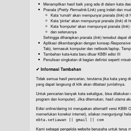
Menampilkan hasil baik yang ada di dalam kata dasa
Pranala (
Pretty Permalink/Link
) yang indah dan muda
Kata 'rumah' akan mempunyai pranala (
link
) di
Kata 'pintar' akan mempunyai pranala (
link
) di 
Kata 'komputer' akan mempunyai pranala (
link
)
dan seterusnya
Sehingga diharapkan pranala (
link
) tersebut dapat d
Aplikasi dikembangkan dengan konsep
Responsive
Tab), termasuk komputer dan netbook/laptop. Tamp
Tambahan kata-kata baru diluar KBBI edisi III
Penulisan singkatan di bagian definisi seperti misal
✔ Informasi Tambahan
Tidak semua hasil pencarian, terutama jika kata yang di
yang dapat langsung di klik akan dibatasi jumlahnya.
Untuk pencarian banyak kata sekaligus, bisa dilakuk
program dan komputer). Jika ditemukan, hasil utama ak
Edisi online/daring ini merupakan alternatif versi KBB
memerlukan koneksi internet), silakan mengunjungi hal
ebta.setiawan || gmail || com
Kami sebagai pengelola website berusaha untuk terus me