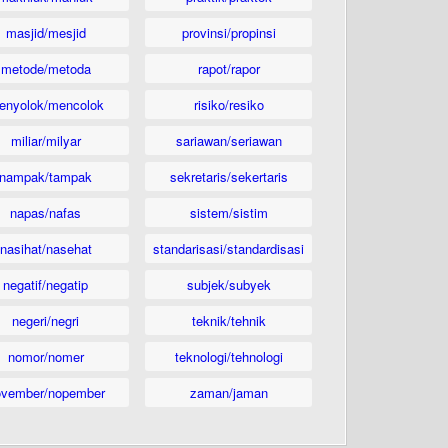
masjid/mesjid
provinsi/propinsi
metode/metoda
rapot/rapor
enyolok/mencolok
risiko/resiko
miliar/milyar
sariawan/seriawan
nampak/tampak
sekretaris/sekertaris
napas/nafas
sistem/sistim
nasihat/nasehat
standarisasi/standardisasi
negatif/negatip
subjek/subyek
negeri/negri
teknik/tehnik
nomor/nomer
teknologi/tehnologi
ovember/nopember
zaman/jaman