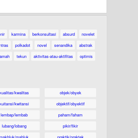
nir
karmina
berkonsultasi
absurd
novelet
ntras
polkadot
novel
senandika
abstrak
ramah
tekun
aktivitas-atau-aktifitas
optimis
kualitas/kwalitas
objek/obyek
kuitansi/kwitansi
objektif/obyektif
lembap/lembab
paham/faham
lubang/lobang
pikir/fikir
makhluk/mahluk
praktik/praktek