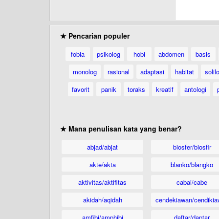
★ Pencarian populer
fobia
psikolog
hobi
abdomen
basis
monolog
rasional
adaptasi
habitat
solil
favorit
panik
toraks
kreatif
antologi
★ Mana penulisan kata yang benar?
abjad/abjat
biosfer/biosfir
akte/akta
blanko/blangko
aktivitas/aktifitas
cabai/cabe
akidah/aqidah
cendekiawan/cendikia
amfibi/amphibi
daftar/daptar