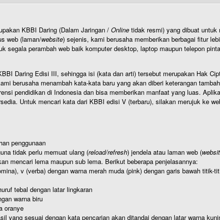
rupakan KBBI Daring (Dalam Jaringan /
Online
tidak resmi) yang dibuat unt
us web (laman/
website
) sejenis, kami berusaha memberikan berbagai fitur leb
uk segala perambah web baik komputer desktop, laptop maupun telepon pintar 
BI Daring Edisi III, sehingga isi (kata dan arti) tersebut merupakan Hak
ami berusaha menambah kata-kata baru yang akan diberi keterangan tambahan d
 pendidikan di Indonesia dan bisa memberikan manfaat yang luas. Aplikasi i
rsedia. Untuk mencari kata dari KBBI edisi V (terbaru), silakan merujuk ke we
ahan penggunaan
una tidak perlu memuat ulang (
reload/refresh
) jendela atau laman web (
websi
kan mencari lema maupun sub lema. Berikut beberapa penjelasannya:
nomina), v (verba) dengan warna merah muda (pink) dengan garis bawah titik-
uruf tebal dengan latar lingkaran
gan warna biru
a oranye
hasil yang sesuai dengan kata pencarian akan ditandai dengan latar warna kuni