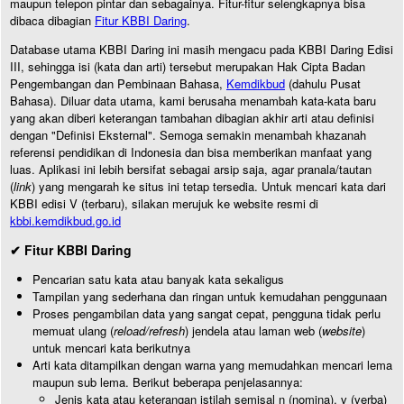
maupun telepon pintar dan sebagainya. Fitur-fitur selengkapnya bisa
dibaca dibagian
Fitur KBBI Daring
.
Database utama KBBI Daring ini masih mengacu pada KBBI Daring Edisi
III, sehingga isi (kata dan arti) tersebut merupakan Hak Cipta Badan
Pengembangan dan Pembinaan Bahasa,
Kemdikbud
(dahulu Pusat
Bahasa). Diluar data utama, kami berusaha menambah kata-kata baru
yang akan diberi keterangan tambahan dibagian akhir arti atau definisi
dengan "Definisi Eksternal". Semoga semakin menambah khazanah
referensi pendidikan di Indonesia dan bisa memberikan manfaat yang
luas. Aplikasi ini lebih bersifat sebagai arsip saja, agar pranala/tautan
(
link
) yang mengarah ke situs ini tetap tersedia. Untuk mencari kata dari
KBBI edisi V (terbaru), silakan merujuk ke website resmi di
kbbi.kemdikbud.go.id
✔ Fitur KBBI Daring
Pencarian satu kata atau banyak kata sekaligus
Tampilan yang sederhana dan ringan untuk kemudahan penggunaan
Proses pengambilan data yang sangat cepat, pengguna tidak perlu
memuat ulang (
reload/refresh
) jendela atau laman web (
website
)
untuk mencari kata berikutnya
Arti kata ditampilkan dengan warna yang memudahkan mencari lema
maupun sub lema. Berikut beberapa penjelasannya:
Jenis kata atau keterangan istilah semisal n (nomina), v (verba)