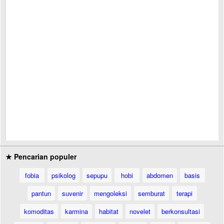
★ Pencarian populer
fobia
psikolog
sepupu
hobi
abdomen
basis
pantun
suvenir
mengoleksi
semburat
terapi
komoditas
karmina
habitat
novelet
berkonsultasi