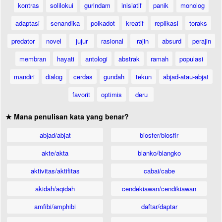
kontras
solilokui
gurindam
inisiatif
panik
monolog
adaptasi
senandika
polkadot
kreatif
replikasi
toraks
predator
novel
jujur
rasional
rajin
absurd
perajin
membran
hayati
antologi
abstrak
ramah
populasi
mandiri
dialog
cerdas
gundah
tekun
abjad-atau-abjat
favorit
optimis
deru
★ Mana penulisan kata yang benar?
abjad/abjat
biosfer/biosfir
akte/akta
blanko/blangko
aktivitas/aktifitas
cabai/cabe
akidah/aqidah
cendekiawan/cendikiawan
amfibi/amphibi
daftar/daptar