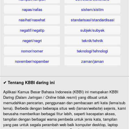
napas/nafas
sistem/sistim
nasihat/nasehat
standarisasi/standardisasi
negatif/negatip
subjek/subyek
negeri/negri
teknik/tehnik
nomor/nomer
teknologi/tehnologi
november/nopember
zaman/jaman
✔ Tentang KBBI daring ini
Aplikasi Kamus Besar Bahasa Indonesia (KBBI) ini merupakan KBBI
Daring (Dalam Jaringan /
Online
tidak resmi) yang dibuat untuk
memudahkan pencarian, penggunaan dan pembacaan arti kata (lema/sub
lema). Berbeda dengan beberapa situs web (laman/
website
) sejenis, kami
berusaha memberikan berbagai fitur lebih, seperti kecepatan akses,
tampilan dengan berbagai warna pembeda untuk jenis kata, tampilan
yang pas untuk segala perambah web baik komputer desktop, laptop