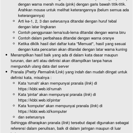
dengan warna merah muda (pink) dengan garis bawah titik-titik.
Arahkan mouse untuk melihat keterangannya (belum semua ada
keterangannya)
Arti ke-1, 2, 3 dan seterusnya ditandai dengan huruf tebal
dengan latar lingkaran
Contoh penggunaan lema/sub-lema ditandai dengan warna biru
Contoh dalam peribahasa ditandai dengan warna oranye
Ketika diklik hasil dari daftar kata "Memuat", hasil yang sesuai
dengan kata pencarian akan ditandai dengan latar warna kuning
Menampilkan hasil baik yang ada di dalam kata dasar maupun
turunan, dan arti atau definisi akan ditampilkan tanpa harus
mengunduh ulang data dari server
Pranala (
Pretty Permalink/Link
) yang indah dan mudah diingat untuk
definisi kata, misalnya :
Kata 'rumah' akan mempunyai pranala (
link
) di
https://kbbi.web.id/rumah
Kata 'pintar' akan mempunyai pranala (
link
) di
https://kbbi.web.id/pintar
Kata 'komputer' akan mempunyai pranala (
link
) di
https://kbbi.web.id/komputer
dan seterusnya
Sehingga diharapkan pranala (
link
) tersebut dapat digunakan sebagai
referensi dalam penulisan, baik di dalam jaringan maupun di luar