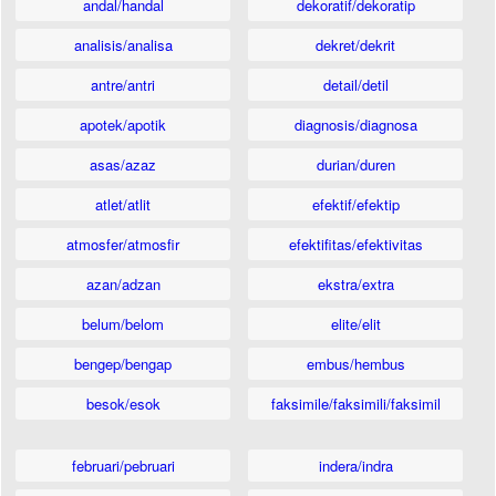
andal/handal
dekoratif/dekoratip
analisis/analisa
dekret/dekrit
antre/antri
detail/detil
apotek/apotik
diagnosis/diagnosa
asas/azaz
durian/duren
atlet/atlit
efektif/efektip
atmosfer/atmosfir
efektifitas/efektivitas
azan/adzan
ekstra/extra
belum/belom
elite/elit
bengep/bengap
embus/hembus
besok/esok
faksimile/faksimili/faksimil
februari/pebruari
indera/indra