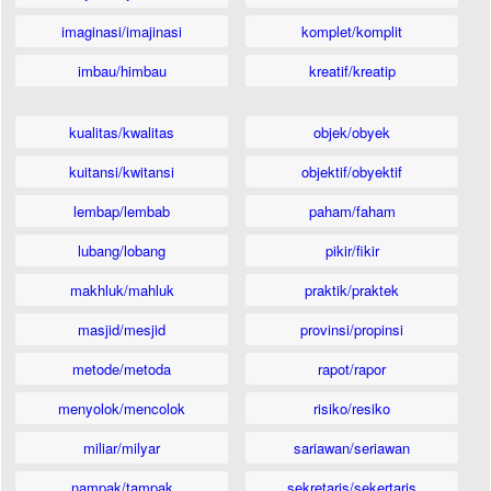
imaginasi/imajinasi
komplet/komplit
imbau/himbau
kreatif/kreatip
kualitas/kwalitas
objek/obyek
kuitansi/kwitansi
objektif/obyektif
lembap/lembab
paham/faham
lubang/lobang
pikir/fikir
makhluk/mahluk
praktik/praktek
masjid/mesjid
provinsi/propinsi
metode/metoda
rapot/rapor
menyolok/mencolok
risiko/resiko
miliar/milyar
sariawan/seriawan
nampak/tampak
sekretaris/sekertaris