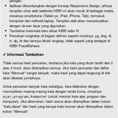
jaringan.
Aplikasi dikembangkan dengan konsep
Responsive Design
, artinya
tampilan situs web (
website
) KBBI ini akan cocok di berbagai media,
misalnya smartphone (Tablet pc, iPad, iPhone, Tab), termasuk
komputer dan netbook/laptop. Tampilan web akan menyesuaikan
dengan ukuran layar yang digunakan.
Tambahan kata-kata baru diluar KBBI edisi III
Penulisan singkatan di bagian definisi seperti misalnya: yg, dng, dl,
tt, dp, dr dan lainnya ditulis lengkap, tidak seperti yang terdapat di
KBBI PusatBahasa.
✔ Informasi Tambahan
Tidak semua hasil pencarian, terutama jika kata yang dicari terdiri dari 2
atau 3 huruf, akan ditampilkan semua. Jika hasil pencarian dari daftar
kata "Memuat" sangat banyak, maka hasil yang dapat langsung di klik
akan dibatasi jumlahnya.
Untuk pencarian banyak kata sekaligus, bisa dilakukan dengan
memisahkan masing-masing kata dengan tanda koma, misalnya:
(untuk mencari kata ajar, program dan
ajar,program,komputer
komputer). Jika ditemukan, hasil utama akan ditampilkan dalam kolom
"kata dasar" dan hasil yang berupa kata turunan akan ditampilkan dalam
kolom "Memuat".