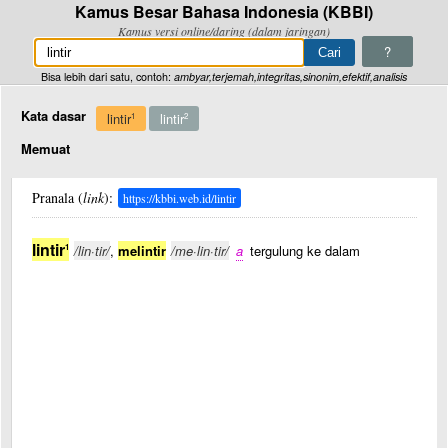
Kamus Besar Bahasa Indonesia (KBBI)
Kamus versi online/daring (dalam jaringan)
?
Bisa lebih dari satu, contoh:
ambyar,terjemah,integritas,sinonim,efektif,analisis
Kata dasar
lintir
lintir
1
2
Memuat
Pranala (
link
):
https://kbbi.web.id/lintir
lintir
1
/lin·tir/
,
melintir
/me·lin·tir/
a
tergulung ke dalam