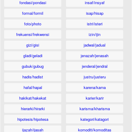
fondasi/pondasi
insaf/insyaf
formal/formil
isap/hisap
foto/photo
istri/isteri
frekuensi/frekwensi
izin/ijin
gizi/gisi
jadwal/jadual
gladi/geladi
jenazah/jenasah
gubuk/gubug
jenderal/jendral
hadis/hadist
justru/justeru
hafal/hapal
karena/karna
hakikat/hakekat
karier/karir
hierarki/hirarki
karisma/kharisma
hipotesis/hipotesa
kategori/katagori
ijazah/ijasah
komoditi/komoditas