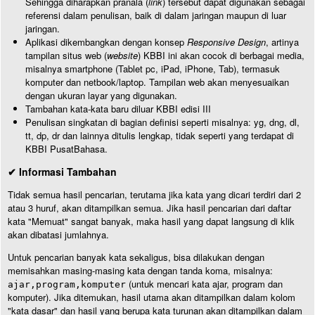
Sehingga diharapkan pranala (
link
) tersebut dapat digunakan sebagai
referensi dalam penulisan, baik di dalam jaringan maupun di luar
jaringan.
Aplikasi dikembangkan dengan konsep
Responsive Design
, artinya
tampilan situs web (
website
) KBBI ini akan cocok di berbagai media,
misalnya smartphone (Tablet pc, iPad, iPhone, Tab), termasuk
komputer dan netbook/laptop. Tampilan web akan menyesuaikan
dengan ukuran layar yang digunakan.
Tambahan kata-kata baru diluar KBBI edisi III
Penulisan singkatan di bagian definisi seperti misalnya: yg, dng, dl,
tt, dp, dr dan lainnya ditulis lengkap, tidak seperti yang terdapat di
KBBI PusatBahasa.
✔ Informasi Tambahan
Tidak semua hasil pencarian, terutama jika kata yang dicari terdiri dari 2
atau 3 huruf, akan ditampilkan semua. Jika hasil pencarian dari daftar
kata "Memuat" sangat banyak, maka hasil yang dapat langsung di klik
akan dibatasi jumlahnya.
Untuk pencarian banyak kata sekaligus, bisa dilakukan dengan
memisahkan masing-masing kata dengan tanda koma, misalnya:
(untuk mencari kata ajar, program dan
ajar,program,komputer
komputer). Jika ditemukan, hasil utama akan ditampilkan dalam kolom
"kata dasar" dan hasil yang berupa kata turunan akan ditampilkan dalam