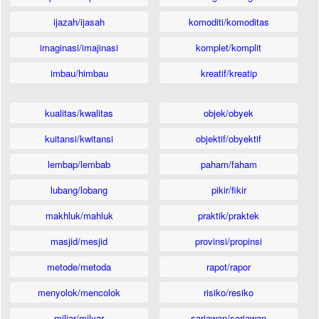
ijazah/ijasah
komoditi/komoditas
imaginasi/imajinasi
komplet/komplit
imbau/himbau
kreatif/kreatip
kualitas/kwalitas
objek/obyek
kuitansi/kwitansi
objektif/obyektif
lembap/lembab
paham/faham
lubang/lobang
pikir/fikir
makhluk/mahluk
praktik/praktek
masjid/mesjid
provinsi/propinsi
metode/metoda
rapot/rapor
menyolok/mencolok
risiko/resiko
miliar/milyar
sariawan/seriawan