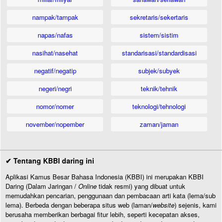
nampak/tampak
sekretaris/sekertaris
napas/nafas
sistem/sistim
nasihat/nasehat
standarisasi/standardisasi
negatif/negatip
subjek/subyek
negeri/negri
teknik/tehnik
nomor/nomer
teknologi/tehnologi
november/nopember
zaman/jaman
✔ Tentang KBBI daring ini
Aplikasi Kamus Besar Bahasa Indonesia (KBBI) ini merupakan KBBI
Daring (Dalam Jaringan /
Online
tidak resmi) yang dibuat untuk
memudahkan pencarian, penggunaan dan pembacaan arti kata (lema/sub
lema). Berbeda dengan beberapa situs web (laman/
website
) sejenis, kami
berusaha memberikan berbagai fitur lebih, seperti kecepatan akses,