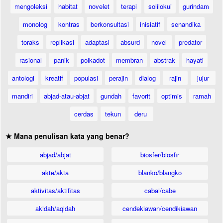
mengoleksi
habitat
novelet
terapi
solilokui
gurindam
monolog
kontras
berkonsultasi
inisiatif
senandika
toraks
replikasi
adaptasi
absurd
novel
predator
rasional
panik
polkadot
membran
abstrak
hayati
antologi
kreatif
populasi
perajin
dialog
rajin
jujur
mandiri
abjad-atau-abjat
gundah
favorit
optimis
ramah
cerdas
tekun
deru
★ Mana penulisan kata yang benar?
abjad/abjat
biosfer/biosfir
akte/akta
blanko/blangko
aktivitas/aktifitas
cabai/cabe
akidah/aqidah
cendekiawan/cendikiawan