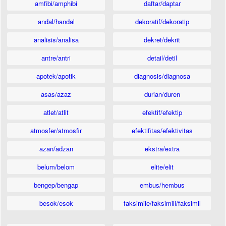
amfibi/amphibi
daftar/daptar
andal/handal
dekoratif/dekoratip
analisis/analisa
dekret/dekrit
antre/antri
detail/detil
apotek/apotik
diagnosis/diagnosa
asas/azaz
durian/duren
atlet/atlit
efektif/efektip
atmosfer/atmosfir
efektifitas/efektivitas
azan/adzan
ekstra/extra
belum/belom
elite/elit
bengep/bengap
embus/hembus
besok/esok
faksimile/faksimili/faksimil