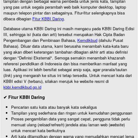
tampilan dengan berbagai warna pembeda untuk jenis kata, tampilan
yang pas untuk segala perambah web baik komputer desktop, laptop
maupun telepon pintar dan sebagainya. Fitur-fitur selengkapnya bisa
dibaca dibagian
Fitur KBBI Daring
.
Database utama KBBI Daring ini masih mengacu pada KBBI Daring Edisi
III, sehingga isi (kata dan arti) tersebut merupakan Hak Cipta Badan
Pengembangan dan Pembinaan Bahasa,
Kemdikbud
(dahulu Pusat
Bahasa). Diluar data utama, kami berusaha menambah kata-kata baru
yang akan diberi keterangan tambahan dibagian akhir arti atau definisi
dengan "Definisi Eksternal". Semoga semakin menambah khazanah
referensi pendidikan di Indonesia dan bisa memberikan manfaat yang
luas. Aplikasi ini lebih bersifat sebagai arsip saja, agar pranala/tautan
(
link
) yang mengarah ke situs ini tetap tersedia. Untuk mencari kata dari
KBBI edisi V (terbaru), silakan merujuk ke website resmi di
kbbi.kemdikbud.go.id
✔ Fitur KBBI Daring
Pencarian satu kata atau banyak kata sekaligus
Tampilan yang sederhana dan ringan untuk kemudahan penggunaan
Proses pengambilan data yang sangat cepat, pengguna tidak perlu
memuat ulang (
reload/refresh
) jendela atau laman web (
website
)
untuk mencari kata berikutnya
Arti kata ditampilkan dengan warna yang memudahkan mencari lema