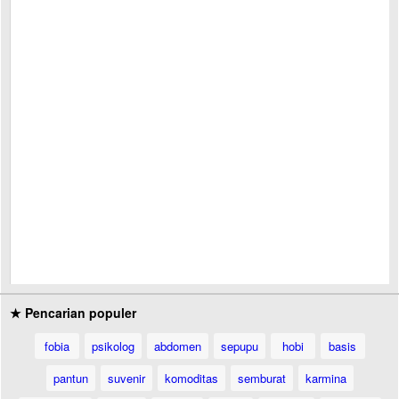
★ Pencarian populer
fobia
psikolog
abdomen
sepupu
hobi
basis
pantun
suvenir
komoditas
semburat
karmina