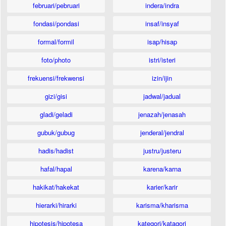
februari/pebruari
indera/indra
fondasi/pondasi
insaf/insyaf
formal/formil
isap/hisap
foto/photo
istri/isteri
frekuensi/frekwensi
izin/ijin
gizi/gisi
jadwal/jadual
gladi/geladi
jenazah/jenasah
gubuk/gubug
jenderal/jendral
hadis/hadist
justru/justeru
hafal/hapal
karena/karna
hakikat/hakekat
karier/karir
hierarki/hirarki
karisma/kharisma
hipotesis/hipotesa
kategori/katagori