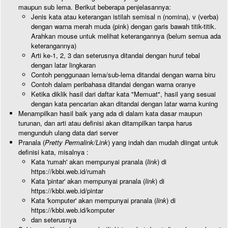
maupun sub lema. Berikut beberapa penjelasannya:
Jenis kata atau keterangan istilah semisal n (nomina), v (verba)
dengan warna merah muda (pink) dengan garis bawah titik-titik.
Arahkan mouse untuk melihat keterangannya (belum semua ada
keterangannya)
Arti ke-1, 2, 3 dan seterusnya ditandai dengan huruf tebal
dengan latar lingkaran
Contoh penggunaan lema/sub-lema ditandai dengan warna biru
Contoh dalam peribahasa ditandai dengan warna oranye
Ketika diklik hasil dari daftar kata "Memuat", hasil yang sesuai
dengan kata pencarian akan ditandai dengan latar warna kuning
Menampilkan hasil baik yang ada di dalam kata dasar maupun
turunan, dan arti atau definisi akan ditampilkan tanpa harus
mengunduh ulang data dari server
Pranala (
Pretty Permalink/Link
) yang indah dan mudah diingat untuk
definisi kata, misalnya :
Kata 'rumah' akan mempunyai pranala (
link
) di
https://kbbi.web.id/rumah
Kata 'pintar' akan mempunyai pranala (
link
) di
https://kbbi.web.id/pintar
Kata 'komputer' akan mempunyai pranala (
link
) di
https://kbbi.web.id/komputer
dan seterusnya