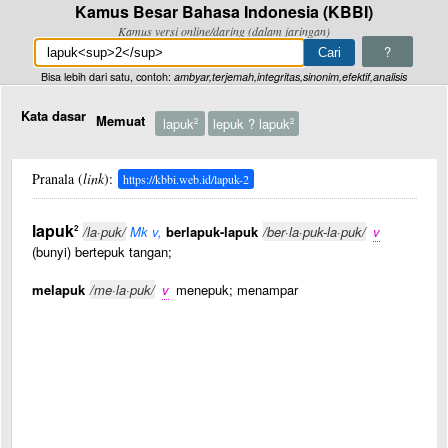
Kamus Besar Bahasa Indonesia (KBBI)
Kamus versi online/daring (dalam jaringan)
?
Bisa lebih dari satu, contoh:
ambyar,terjemah,integritas,sinonim,efektif,analisis
Kata dasar
Memuat
lapuk
lepuk ? lapuk
2
2
Pranala (
link
):
https://kbbi.web.id/lapuk-2
lapuk
2
/la·puk/
Mk v,
berlapuk-lapuk
/ber·la·puk-la·puk/
v
(bunyi) bertepuk tangan;
melapuk
/me·la·puk/
v
menepuk; menampar