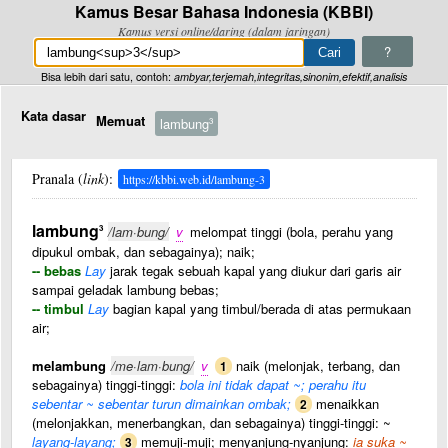
Kamus Besar Bahasa Indonesia (KBBI)
Kamus versi online/daring (dalam jaringan)
?
Bisa lebih dari satu, contoh:
ambyar,terjemah,integritas,sinonim,efektif,analisis
Kata dasar
Memuat
lambung
3
Pranala (
link
):
https://kbbi.web.id/lambung-3
lambung
3
/lam·bung/
v
melompat tinggi (bola, perahu yang
dipukul ombak, dan sebagainya); naik;
-- bebas
Lay
jarak tegak sebuah kapal yang diukur dari garis air
sampai geladak lambung bebas;
-- timbul
Lay
bagian kapal yang timbul/berada di atas permukaan
air;
melambung
/me·lam·bung/
v
naik (melonjak, terbang, dan
1
sebagainya) tinggi-tinggi:
bola ini tidak dapat ~; perahu itu
sebentar ~ sebentar turun dimainkan ombak;
menaikkan
2
(melonjakkan, menerbangkan, dan sebagainya) tinggi-tinggi: ~
layang-layang;
memuji-muji; menyanjung-nyanjung:
ia suka ~
3