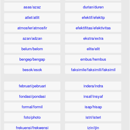
asas/azaz
durian/duren
atlet/atlit
efektif/efektip
atmosfer/atmosfir
efektifitas/efektivitas
azan/adzan
ekstra/extra
belum/belom
elite/elit
bengep/bengap
embus/hembus
besok/esok
faksimile/faksimili/faksimil
februari/pebruari
indera/indra
fondasi/pondasi
insaf/insyaf
formal/formil
isap/hisap
foto/photo
istri/isteri
frekuensi/frekwensi
izin/ijin