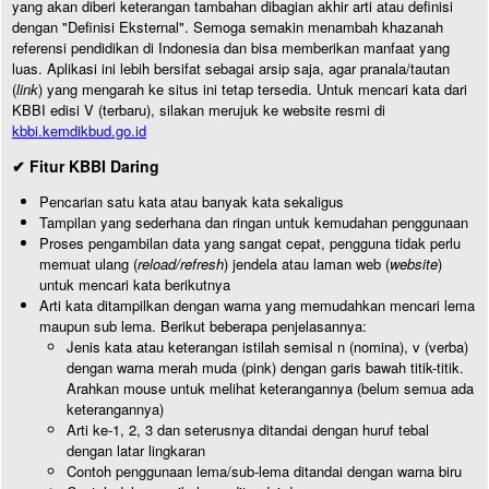
yang akan diberi keterangan tambahan dibagian akhir arti atau definisi
dengan "Definisi Eksternal". Semoga semakin menambah khazanah
referensi pendidikan di Indonesia dan bisa memberikan manfaat yang
luas. Aplikasi ini lebih bersifat sebagai arsip saja, agar pranala/tautan
(
link
) yang mengarah ke situs ini tetap tersedia. Untuk mencari kata dari
KBBI edisi V (terbaru), silakan merujuk ke website resmi di
kbbi.kemdikbud.go.id
✔ Fitur KBBI Daring
Pencarian satu kata atau banyak kata sekaligus
Tampilan yang sederhana dan ringan untuk kemudahan penggunaan
Proses pengambilan data yang sangat cepat, pengguna tidak perlu
memuat ulang (
reload/refresh
) jendela atau laman web (
website
)
untuk mencari kata berikutnya
Arti kata ditampilkan dengan warna yang memudahkan mencari lema
maupun sub lema. Berikut beberapa penjelasannya:
Jenis kata atau keterangan istilah semisal n (nomina), v (verba)
dengan warna merah muda (pink) dengan garis bawah titik-titik.
Arahkan mouse untuk melihat keterangannya (belum semua ada
keterangannya)
Arti ke-1, 2, 3 dan seterusnya ditandai dengan huruf tebal
dengan latar lingkaran
Contoh penggunaan lema/sub-lema ditandai dengan warna biru