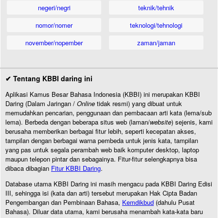
negeri/negri
teknik/tehnik
nomor/nomer
teknologi/tehnologi
november/nopember
zaman/jaman
✔ Tentang KBBI daring ini
Aplikasi Kamus Besar Bahasa Indonesia (KBBI) ini merupakan KBBI
Daring (Dalam Jaringan /
Online
tidak resmi) yang dibuat untuk
memudahkan pencarian, penggunaan dan pembacaan arti kata (lema/sub
lema). Berbeda dengan beberapa situs web (laman/
website
) sejenis, kami
berusaha memberikan berbagai fitur lebih, seperti kecepatan akses,
tampilan dengan berbagai warna pembeda untuk jenis kata, tampilan
yang pas untuk segala perambah web baik komputer desktop, laptop
maupun telepon pintar dan sebagainya. Fitur-fitur selengkapnya bisa
dibaca dibagian
Fitur KBBI Daring
.
Database utama KBBI Daring ini masih mengacu pada KBBI Daring Edisi
III, sehingga isi (kata dan arti) tersebut merupakan Hak Cipta Badan
Pengembangan dan Pembinaan Bahasa,
Kemdikbud
(dahulu Pusat
Bahasa). Diluar data utama, kami berusaha menambah kata-kata baru