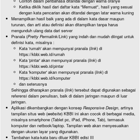
Contoh dalam peribahasa ditandai dengan warna oranye
Ketika diklik hasil dari daftar kata "Memuat", hasil yang sesuai
dengan kata pencarian akan ditandai dengan latar warna kuning
Menampilkan hasil baik yang ada di dalam kata dasar maupun
turunan, dan arti atau definisi akan ditampilkan tanpa harus
mengunduh ulang data dari server
Pranala (
Pretty Permalink/Link
) yang indah dan mudah diingat untuk
definisi kata, misalnya :
Kata 'rumah' akan mempunyai pranala (
link
) di
https://kbbi.web.id/rumah
Kata 'pintar' akan mempunyai pranala (
link
) di
https://kbbi.web.id/pintar
Kata 'komputer' akan mempunyai pranala (
link
) di
https://kbbi.web.id/komputer
dan seterusnya
Sehingga diharapkan pranala (
link
) tersebut dapat digunakan sebagai
referensi dalam penulisan, baik di dalam jaringan maupun di luar
jaringan.
Aplikasi dikembangkan dengan konsep
Responsive Design
, artinya
tampilan situs web (
website
) KBBI ini akan cocok di berbagai media,
misalnya smartphone (Tablet pc, iPad, iPhone, Tab), termasuk
komputer dan netbook/laptop. Tampilan web akan menyesuaikan
dengan ukuran layar yang digunakan.
Tambahan kata-kata baru diluar KBBI edisi III