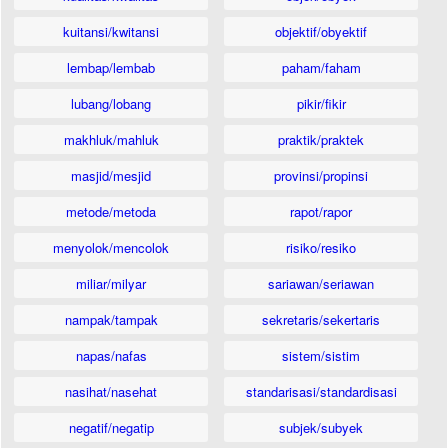
kuitansi/kwitansi
objektif/obyektif
lembap/lembab
paham/faham
lubang/lobang
pikir/fikir
makhluk/mahluk
praktik/praktek
masjid/mesjid
provinsi/propinsi
metode/metoda
rapot/rapor
menyolok/mencolok
risiko/resiko
miliar/milyar
sariawan/seriawan
nampak/tampak
sekretaris/sekertaris
napas/nafas
sistem/sistim
nasihat/nasehat
standarisasi/standardisasi
negatif/negatip
subjek/subyek