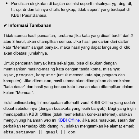
Penulisan singkatan di bagian definisi seperti misalnya: yg, dng, dl,
tt, dp, dr dan lainnya ditulis lengkap, tidak seperti yang terdapat di
KBBI PusatBahasa.
✔ Informasi Tambahan
Tidak semua hasil pencarian, terutama jika kata yang dicari terdiri dari 2
atau 3 huruf, akan ditampilkan semua. Jika hasil pencarian dari daftar
kata "Memuat" sangat banyak, maka hasil yang dapat langsung di klik
akan dibatasi jumlahnya.
Untuk pencarian banyak kata sekaligus, bisa dilakukan dengan
memisahkan masing-masing kata dengan tanda koma, misalnya:
(untuk mencari kata ajar, program dan
ajar,program,komputer
komputer). Jika ditemukan, hasil utama akan ditampilkan dalam kolom
"kata dasar" dan hasil yang berupa kata turunan akan ditampilkan dalam
kolom "Memuat".
Edisi online/daring ini merupakan alternatif versi KBBI Offline yang sudah
dibuat sebelumnya (dengan kosakata yang lebih banyak). Bagi yang ingin
mendapatkan KBBI Offline (tidak memerlukan koneksi internet), silakan
mengunjungi halaman web ini
KBBI Offline
. Jika ada masukan, saran dan
perbaikan terhadap kbbi daring ini, silakan mengirimkan ke alamat email:
ebta.setiawan || gmail || com