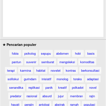
★ Pencarian populer
fobia
psikolog
sepupu
abdomen
hobi
basis
pantun
suvenir
semburat
mengoleksi
komoditas
terapi
karmina
habitat
novelet
kontras
berkonsultasi
solilokui
gurindam
inisiatif
monolog
toraks
adaptasi
senandika
replikasi
panik
kreatif
polkadot
novel
predator
rasional
absurd
jujur
membran
rajin
hayati
perajin
antologi
abstrak
ramah
populasi