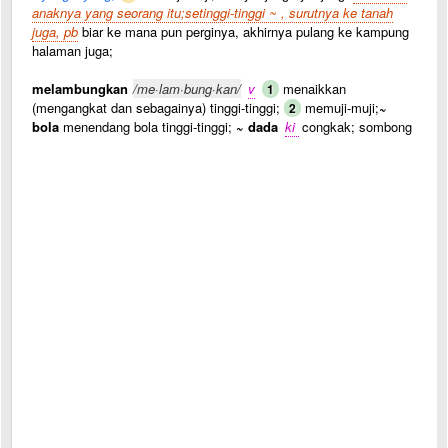
anaknya yang seorang itu;setinggi-tinggi ~ , surutnya ke tanah
juga, pb
biar ke mana pun perginya, akhirnya pulang ke kampung
halaman juga;
melambungkan
/me·lam·bung·kan/
v
menaikkan
1
(mengangkat dan sebagainya) tinggi-tinggi;
memuji-muji;
~
2
bola
menendang bola tinggi-tinggi;
~ dada
ki
congkak; sombong