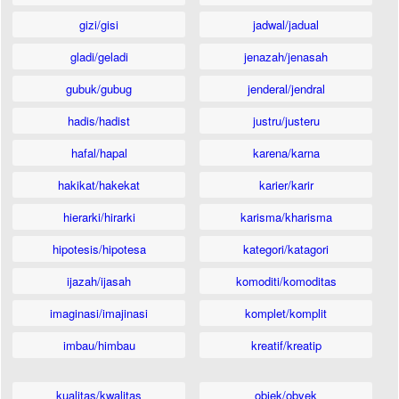
gizi/gisi
jadwal/jadual
gladi/geladi
jenazah/jenasah
gubuk/gubug
jenderal/jendral
hadis/hadist
justru/justeru
hafal/hapal
karena/karna
hakikat/hakekat
karier/karir
hierarki/hirarki
karisma/kharisma
hipotesis/hipotesa
kategori/katagori
ijazah/ijasah
komoditi/komoditas
imaginasi/imajinasi
komplet/komplit
imbau/himbau
kreatif/kreatip
kualitas/kwalitas
objek/obyek