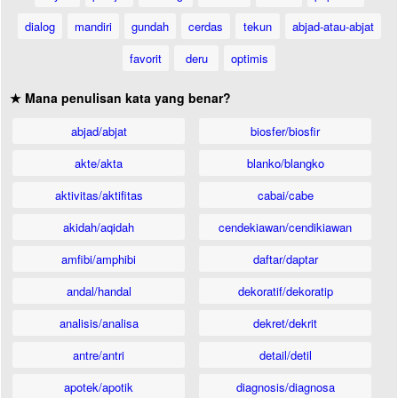
dialog
mandiri
gundah
cerdas
tekun
abjad-atau-abjat
favorit
deru
optimis
★ Mana penulisan kata yang benar?
abjad/abjat
biosfer/biosfir
akte/akta
blanko/blangko
aktivitas/aktifitas
cabai/cabe
akidah/aqidah
cendekiawan/cendikiawan
amfibi/amphibi
daftar/daptar
andal/handal
dekoratif/dekoratip
analisis/analisa
dekret/dekrit
antre/antri
detail/detil
apotek/apotik
diagnosis/diagnosa