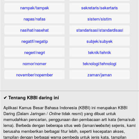
nampak/tampak
sekretaris/sekertaris
napas/nafas
sistem/sistim
nasihat/nasehat
standarisasi/standardisasi
negatif/negatip
subjek/subyek
negeri/negri
teknik/tehnik
nomor/nomer
teknologi/tehnologi
november/nopember
zaman/jaman
✔ Tentang KBBI daring ini
Aplikasi Kamus Besar Bahasa Indonesia (KBBI) ini merupakan KBBI
Daring (Dalam Jaringan /
Online
tidak resmi) yang dibuat untuk
memudahkan pencarian, penggunaan dan pembacaan arti kata (lema/sub
lema). Berbeda dengan beberapa situs web (laman/
website
) sejenis, kami
berusaha memberikan berbagai fitur lebih, seperti kecepatan akses,
tampilan dengan berbagai warna pembeda untuk jenis kata, tampilan