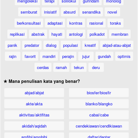
mengoleksi
terapi
solilokui
gurindam
monolog
semburat
inisiatif
absurd
senandika
novel
berkonsultasi
adaptasi
kontras
rasional
toraks
replikasi
abstrak
hayati
antologi
polkadot
membran
panik
predator
dialog
populasi
kreatif
abjad-atau-abjat
rajin
favorit
mandiri
perajin
jujur
gundah
optimis
cerdas
ramah
tekun
deru
★ Mana penulisan kata yang benar?
abjad/abjat
biosfer/biosfir
akte/akta
blanko/blangko
aktivitas/aktifitas
cabai/cabe
akidah/aqidah
cendekiawan/cendikiawan
amfibi/amphibi
daftar/daptar