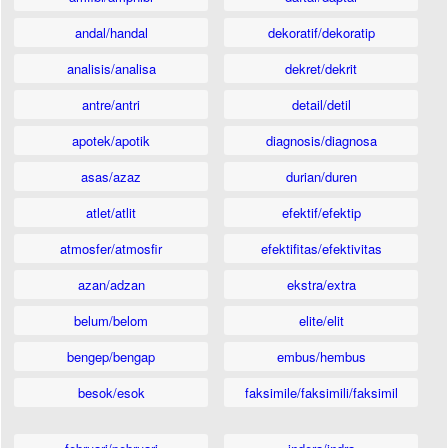
andal/handal
dekoratif/dekoratip
analisis/analisa
dekret/dekrit
antre/antri
detail/detil
apotek/apotik
diagnosis/diagnosa
asas/azaz
durian/duren
atlet/atlit
efektif/efektip
atmosfer/atmosfir
efektifitas/efektivitas
azan/adzan
ekstra/extra
belum/belom
elite/elit
bengep/bengap
embus/hembus
besok/esok
faksimile/faksimili/faksimil