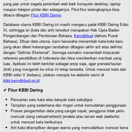
yang pas untuk segala perambah web baik komputer desktop, laptop
maupun telepon pintar dan sebagainya. Fitur-fitur selengkapnya bisa
dibaca dibagian
Fitur KBBI Daring
.
Database utama KBBI Daring ini masih mengacu pada KBBI Daring Edisi
III, sehingga isi (kata dan arti) tersebut merupakan Hak Cipta Badan
Pengembangan dan Pembinaan Bahasa,
Kemdikbud
(dahulu Pusat
Bahasa). Diluar data utama, kami berusaha menambah kata-kata baru
yang akan diberi keterangan tambahan dibagian akhir arti atau definisi
dengan "Definisi Eksternal". Semoga semakin menambah khazanah
referensi pendidikan di Indonesia dan bisa memberikan manfaat yang
luas. Aplikasi ini lebih bersifat sebagai arsip saja, agar pranala/tautan
(
link
) yang mengarah ke situs ini tetap tersedia. Untuk mencari kata dari
KBBI edisi V (terbaru), silakan merujuk ke website resmi di
kbbi.kemdikbud.go.id
✔ Fitur KBBI Daring
Pencarian satu kata atau banyak kata sekaligus
Tampilan yang sederhana dan ringan untuk kemudahan penggunaan
Proses pengambilan data yang sangat cepat, pengguna tidak perlu
memuat ulang (
reload/refresh
) jendela atau laman web (
website
)
untuk mencari kata berikutnya
Arti kata ditampilkan dengan warna yang memudahkan mencari lema