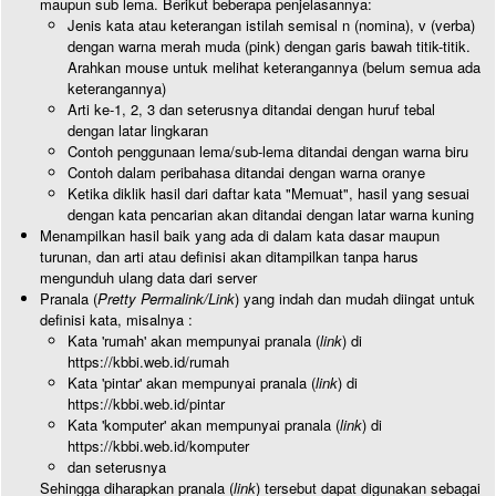
maupun sub lema. Berikut beberapa penjelasannya:
Jenis kata atau keterangan istilah semisal n (nomina), v (verba)
dengan warna merah muda (pink) dengan garis bawah titik-titik.
Arahkan mouse untuk melihat keterangannya (belum semua ada
keterangannya)
Arti ke-1, 2, 3 dan seterusnya ditandai dengan huruf tebal
dengan latar lingkaran
Contoh penggunaan lema/sub-lema ditandai dengan warna biru
Contoh dalam peribahasa ditandai dengan warna oranye
Ketika diklik hasil dari daftar kata "Memuat", hasil yang sesuai
dengan kata pencarian akan ditandai dengan latar warna kuning
Menampilkan hasil baik yang ada di dalam kata dasar maupun
turunan, dan arti atau definisi akan ditampilkan tanpa harus
mengunduh ulang data dari server
Pranala (
Pretty Permalink/Link
) yang indah dan mudah diingat untuk
definisi kata, misalnya :
Kata 'rumah' akan mempunyai pranala (
link
) di
https://kbbi.web.id/rumah
Kata 'pintar' akan mempunyai pranala (
link
) di
https://kbbi.web.id/pintar
Kata 'komputer' akan mempunyai pranala (
link
) di
https://kbbi.web.id/komputer
dan seterusnya
Sehingga diharapkan pranala (
link
) tersebut dapat digunakan sebagai