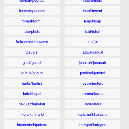
februari/pebruari
indera/indra
fondasi/pondasi
insaf/insyaf
formal/formil
isap/hisap
foto/photo
istri/isteri
frekuensi/frekwensi
izin/ijin
gizi/gisi
jadwal/jadual
gladi/geladi
jenazah/jenasah
gubuk/gubug
jenderal/jendral
hadis/hadist
justru/justeru
hafal/hapal
karena/karna
hakikat/hakekat
karier/karir
hierarki/hirarki
karisma/kharisma
hipotesis/hipotesa
kategori/katagori