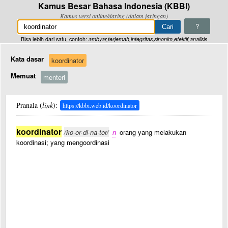
Kamus Besar Bahasa Indonesia (KBBI)
Kamus versi online/daring (dalam jaringan)
?
Bisa lebih dari satu, contoh:
ambyar,terjemah,integritas,sinonim,efektif,analisis
Kata dasar
koordinator
Memuat
menteri
Pranala (
link
):
https://kbbi.web.id/koordinator
koordinator
/ko·or·di·na·tor/
n
orang yang melakukan
koordinasi; yang mengoordinasi