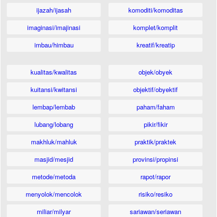
ijazah/ijasah
komoditi/komoditas
imaginasi/imajinasi
komplet/komplit
imbau/himbau
kreatif/kreatip
kualitas/kwalitas
objek/obyek
kuitansi/kwitansi
objektif/obyektif
lembap/lembab
paham/faham
lubang/lobang
pikir/fikir
makhluk/mahluk
praktik/praktek
masjid/mesjid
provinsi/propinsi
metode/metoda
rapot/rapor
menyolok/mencolok
risiko/resiko
miliar/milyar
sariawan/seriawan