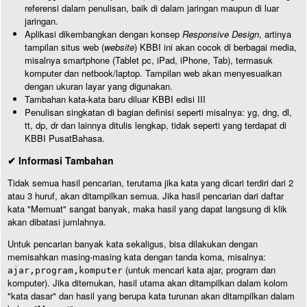
referensi dalam penulisan, baik di dalam jaringan maupun di luar
jaringan.
Aplikasi dikembangkan dengan konsep
Responsive Design
, artinya
tampilan situs web (
website
) KBBI ini akan cocok di berbagai media,
misalnya smartphone (Tablet pc, iPad, iPhone, Tab), termasuk
komputer dan netbook/laptop. Tampilan web akan menyesuaikan
dengan ukuran layar yang digunakan.
Tambahan kata-kata baru diluar KBBI edisi III
Penulisan singkatan di bagian definisi seperti misalnya: yg, dng, dl,
tt, dp, dr dan lainnya ditulis lengkap, tidak seperti yang terdapat di
KBBI PusatBahasa.
✔ Informasi Tambahan
Tidak semua hasil pencarian, terutama jika kata yang dicari terdiri dari 2
atau 3 huruf, akan ditampilkan semua. Jika hasil pencarian dari daftar
kata "Memuat" sangat banyak, maka hasil yang dapat langsung di klik
akan dibatasi jumlahnya.
Untuk pencarian banyak kata sekaligus, bisa dilakukan dengan
memisahkan masing-masing kata dengan tanda koma, misalnya:
(untuk mencari kata ajar, program dan
ajar,program,komputer
komputer). Jika ditemukan, hasil utama akan ditampilkan dalam kolom
"kata dasar" dan hasil yang berupa kata turunan akan ditampilkan dalam