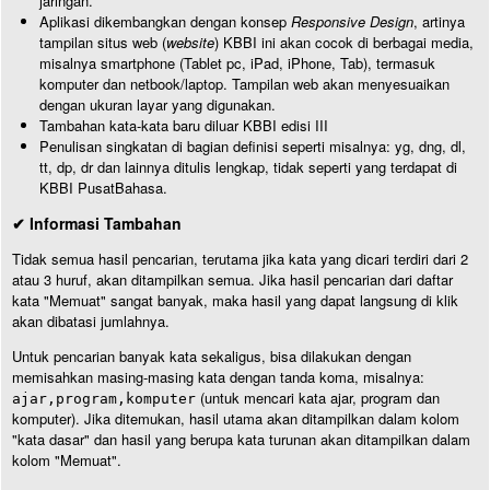
jaringan.
Aplikasi dikembangkan dengan konsep
Responsive Design
, artinya
tampilan situs web (
website
) KBBI ini akan cocok di berbagai media,
misalnya smartphone (Tablet pc, iPad, iPhone, Tab), termasuk
komputer dan netbook/laptop. Tampilan web akan menyesuaikan
dengan ukuran layar yang digunakan.
Tambahan kata-kata baru diluar KBBI edisi III
Penulisan singkatan di bagian definisi seperti misalnya: yg, dng, dl,
tt, dp, dr dan lainnya ditulis lengkap, tidak seperti yang terdapat di
KBBI PusatBahasa.
✔ Informasi Tambahan
Tidak semua hasil pencarian, terutama jika kata yang dicari terdiri dari 2
atau 3 huruf, akan ditampilkan semua. Jika hasil pencarian dari daftar
kata "Memuat" sangat banyak, maka hasil yang dapat langsung di klik
akan dibatasi jumlahnya.
Untuk pencarian banyak kata sekaligus, bisa dilakukan dengan
memisahkan masing-masing kata dengan tanda koma, misalnya:
(untuk mencari kata ajar, program dan
ajar,program,komputer
komputer). Jika ditemukan, hasil utama akan ditampilkan dalam kolom
"kata dasar" dan hasil yang berupa kata turunan akan ditampilkan dalam
kolom "Memuat".