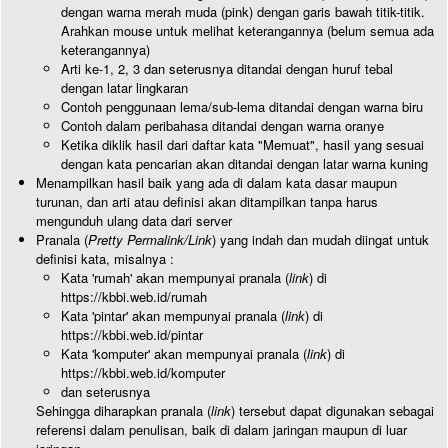
dengan warna merah muda (pink) dengan garis bawah titik-titik.
Arahkan mouse untuk melihat keterangannya (belum semua ada
keterangannya)
Arti ke-1, 2, 3 dan seterusnya ditandai dengan huruf tebal
dengan latar lingkaran
Contoh penggunaan lema/sub-lema ditandai dengan warna biru
Contoh dalam peribahasa ditandai dengan warna oranye
Ketika diklik hasil dari daftar kata "Memuat", hasil yang sesuai
dengan kata pencarian akan ditandai dengan latar warna kuning
Menampilkan hasil baik yang ada di dalam kata dasar maupun
turunan, dan arti atau definisi akan ditampilkan tanpa harus
mengunduh ulang data dari server
Pranala (
Pretty Permalink/Link
) yang indah dan mudah diingat untuk
definisi kata, misalnya :
Kata 'rumah' akan mempunyai pranala (
link
) di
https://kbbi.web.id/rumah
Kata 'pintar' akan mempunyai pranala (
link
) di
https://kbbi.web.id/pintar
Kata 'komputer' akan mempunyai pranala (
link
) di
https://kbbi.web.id/komputer
dan seterusnya
Sehingga diharapkan pranala (
link
) tersebut dapat digunakan sebagai
referensi dalam penulisan, baik di dalam jaringan maupun di luar