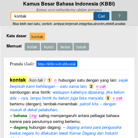
Kamus Besar Bahasa Indonesia (KBBI)
Kamus versi online/daring (dalam jaringan)
?
Bisa lebih dari satu, contoh:
ambyar,terjemah,integritas,sinonim,efektif,analisis
Kata dasar
kontak
Memuat
kotak
kunci
lensa
tusuk
Pranala (
link
):
https://kbbi.web.id/kontak
kontak
/kon·tak /
n
hubungan satu dengan yang lain:
sejak
1
berpisah kami kehilangan -- satu sama lain;
n cak
2
sambungan arus listrik:
walaupun kabelnya dipasang, jika belum
ada -- nya, lampu listrik itu belum juga bisa menyala;
v cak
3
bertemu (dengan); tembak-menembak:
patroli kita -- dengan
musuh di dekat pelabuhan
;
-- bahasa
Ling
saling mempengaruhi antara pelbagai bahasa
karena para penuturnya sering bertemu;
-- dagang
hubungan dagang: --
dagang antara para pengusaha
kedua negara itu dilakukan lewat Kamar Dagang dan Industri