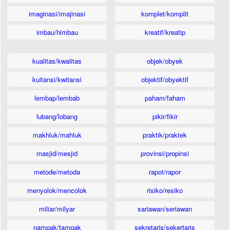
imaginasi/imajinasi
komplet/komplit
imbau/himbau
kreatif/kreatip
kualitas/kwalitas
objek/obyek
kuitansi/kwitansi
objektif/obyektif
lembap/lembab
paham/faham
lubang/lobang
pikir/fikir
makhluk/mahluk
praktik/praktek
masjid/mesjid
provinsi/propinsi
metode/metoda
rapot/rapor
menyolok/mencolok
risiko/resiko
miliar/milyar
sariawan/seriawan
nampak/tampak
sekretaris/sekertaris