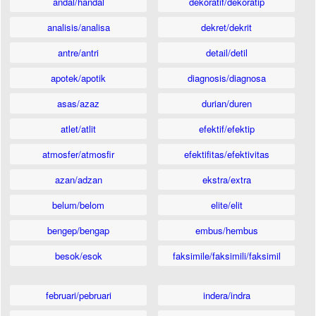
andal/handal
dekoratif/dekoratip
analisis/analisa
dekret/dekrit
antre/antri
detail/detil
apotek/apotik
diagnosis/diagnosa
asas/azaz
durian/duren
atlet/atlit
efektif/efektip
atmosfer/atmosfir
efektifitas/efektivitas
azan/adzan
ekstra/extra
belum/belom
elite/elit
bengep/bengap
embus/hembus
besok/esok
faksimile/faksimili/faksimil
februari/pebruari
indera/indra