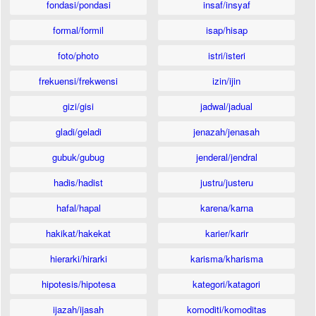
fondasi/pondasi
insaf/insyaf
formal/formil
isap/hisap
foto/photo
istri/isteri
frekuensi/frekwensi
izin/ijin
gizi/gisi
jadwal/jadual
gladi/geladi
jenazah/jenasah
gubuk/gubug
jenderal/jendral
hadis/hadist
justru/justeru
hafal/hapal
karena/karna
hakikat/hakekat
karier/karir
hierarki/hirarki
karisma/kharisma
hipotesis/hipotesa
kategori/katagori
ijazah/ijasah
komoditi/komoditas