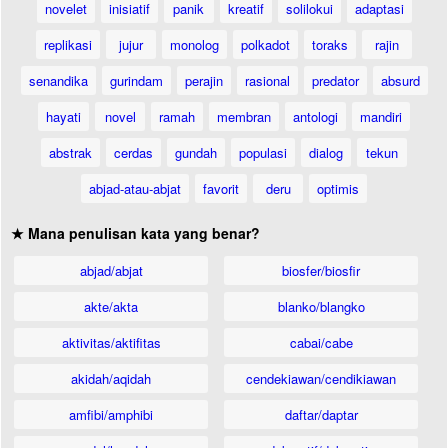
novelet
inisiatif
panik
kreatif
solilokui
adaptasi
replikasi
jujur
monolog
polkadot
toraks
rajin
senandika
gurindam
perajin
rasional
predator
absurd
hayati
novel
ramah
membran
antologi
mandiri
abstrak
cerdas
gundah
populasi
dialog
tekun
abjad-atau-abjat
favorit
deru
optimis
★ Mana penulisan kata yang benar?
abjad/abjat
biosfer/biosfir
akte/akta
blanko/blangko
aktivitas/aktifitas
cabai/cabe
akidah/aqidah
cendekiawan/cendikiawan
amfibi/amphibi
daftar/daptar