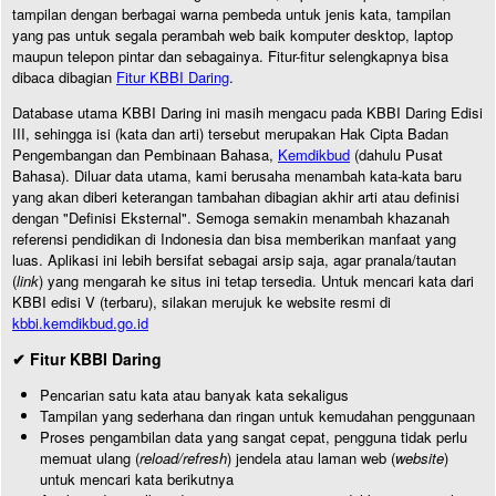
tampilan dengan berbagai warna pembeda untuk jenis kata, tampilan
yang pas untuk segala perambah web baik komputer desktop, laptop
maupun telepon pintar dan sebagainya. Fitur-fitur selengkapnya bisa
dibaca dibagian
Fitur KBBI Daring
.
Database utama KBBI Daring ini masih mengacu pada KBBI Daring Edisi
III, sehingga isi (kata dan arti) tersebut merupakan Hak Cipta Badan
Pengembangan dan Pembinaan Bahasa,
Kemdikbud
(dahulu Pusat
Bahasa). Diluar data utama, kami berusaha menambah kata-kata baru
yang akan diberi keterangan tambahan dibagian akhir arti atau definisi
dengan "Definisi Eksternal". Semoga semakin menambah khazanah
referensi pendidikan di Indonesia dan bisa memberikan manfaat yang
luas. Aplikasi ini lebih bersifat sebagai arsip saja, agar pranala/tautan
(
link
) yang mengarah ke situs ini tetap tersedia. Untuk mencari kata dari
KBBI edisi V (terbaru), silakan merujuk ke website resmi di
kbbi.kemdikbud.go.id
✔ Fitur KBBI Daring
Pencarian satu kata atau banyak kata sekaligus
Tampilan yang sederhana dan ringan untuk kemudahan penggunaan
Proses pengambilan data yang sangat cepat, pengguna tidak perlu
memuat ulang (
reload/refresh
) jendela atau laman web (
website
)
untuk mencari kata berikutnya