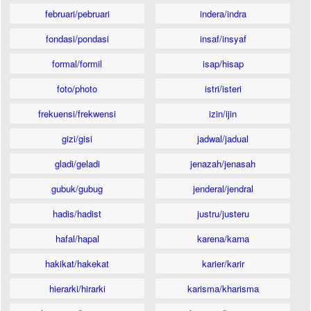
februari/pebruari
indera/indra
fondasi/pondasi
insaf/insyaf
formal/formil
isap/hisap
foto/photo
istri/isteri
frekuensi/frekwensi
izin/ijin
gizi/gisi
jadwal/jadual
gladi/geladi
jenazah/jenasah
gubuk/gubug
jenderal/jendral
hadis/hadist
justru/justeru
hafal/hapal
karena/karna
hakikat/hakekat
karier/karir
hierarki/hirarki
karisma/kharisma