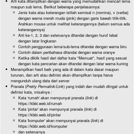
Arti kata ditampilkan dengan warna yang memudahkan mencari lema
maupun sub lema. Berikut beberapa penjelasannya:
Jenis kata atau keterangan istilah semisal n (nomina), v (verba)
dengan warna merah muda (pink) dengan garis bawah titik-titik.
Arahkan mouse untuk melihat keterangannya (belum semua ada
keterangannya)
Arti ke-1, 2, 3 dan seterusnya ditandai dengan huruf tebal
dengan latar lingkaran
Contoh penggunaan lema/sub-lema ditandai dengan warna biru
Contoh dalam peribahasa ditandai dengan warna oranye
Ketika diklik hasil dari daftar kata "Memuat", hasil yang sesuai
dengan kata pencarian akan ditandai dengan latar warna kuning
Menampilkan hasil baik yang ada di dalam kata dasar maupun
turunan, dan arti atau definisi akan ditampilkan tanpa harus
mengunduh ulang data dari server
Pranala (
Pretty Permalink/Link
) yang indah dan mudah diingat untuk
definisi kata, misalnya :
Kata 'rumah' akan mempunyai pranala (
link
) di
https://kbbi.web.id/rumah
Kata 'pintar' akan mempunyai pranala (
link
) di
https://kbbi.web.id/pintar
Kata 'komputer' akan mempunyai pranala (
link
) di
https://kbbi.web.id/komputer
dan seterusnya