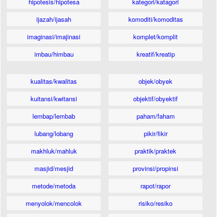
hipotesis/hipotesa
kategori/katagori
ijazah/ijasah
komoditi/komoditas
imaginasi/imajinasi
komplet/komplit
imbau/himbau
kreatif/kreatip
kualitas/kwalitas
objek/obyek
kuitansi/kwitansi
objektif/obyektif
lembap/lembab
paham/faham
lubang/lobang
pikir/fikir
makhluk/mahluk
praktik/praktek
masjid/mesjid
provinsi/propinsi
metode/metoda
rapot/rapor
menyolok/mencolok
risiko/resiko