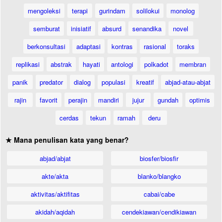
mengoleksi
terapi
gurindam
solilokui
monolog
semburat
inisiatif
absurd
senandika
novel
berkonsultasi
adaptasi
kontras
rasional
toraks
replikasi
abstrak
hayati
antologi
polkadot
membran
panik
predator
dialog
populasi
kreatif
abjad-atau-abjat
rajin
favorit
perajin
mandiri
jujur
gundah
optimis
cerdas
tekun
ramah
deru
★ Mana penulisan kata yang benar?
abjad/abjat
biosfer/biosfir
akte/akta
blanko/blangko
aktivitas/aktifitas
cabai/cabe
akidah/aqidah
cendekiawan/cendikiawan