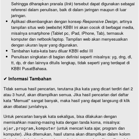
Sehingga diharapkan pranala (
link
) tersebut dapat digunakan sebagai
referensi dalam penulisan, baik di dalam jaringan maupun di luar
jaringan.
Aplikasi dikembangkan dengan konsep
Responsive Design
, artinya
tampilan situs web (
website
) KBBI ini akan cocok di berbagai media,
misalnya smartphone (Tablet pc, iPad, iPhone, Tab), termasuk
komputer dan netbook/laptop. Tampilan web akan menyesuaikan
dengan ukuran layar yang digunakan.
Tambahan kata-kata baru diluar KBBI edisi III
Penulisan singkatan di bagian definisi seperti misalnya: yg, dng, dl,
tt, dp, dr dan lainnya ditulis lengkap, tidak seperti yang terdapat di
KBBI PusatBahasa.
✔ Informasi Tambahan
Tidak semua hasil pencarian, terutama jika kata yang dicari terdiri dari 2
atau 3 huruf, akan ditampilkan semua. Jika hasil pencarian dari daftar
kata "Memuat" sangat banyak, maka hasil yang dapat langsung di klik
akan dibatasi jumlahnya.
Untuk pencarian banyak kata sekaligus, bisa dilakukan dengan
memisahkan masing-masing kata dengan tanda koma, misalnya:
(untuk mencari kata ajar, program dan
ajar,program,komputer
komputer). Jika ditemukan, hasil utama akan ditampilkan dalam kolom