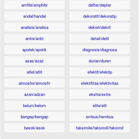
amfibi/amphibi
daftar/daptar
andal/handal
dekoratif/dekoratip
analisis/analisa
dekret/dekrit
antre/antri
detail/detil
apotek/apotik
diagnosis/diagnosa
asas/azaz
durian/duren
atlet/atlit
efektif/efektip
atmosfer/atmosfir
efektifitas/efektivitas
azan/adzan
ekstra/extra
belum/belom
elite/elit
bengep/bengap
embus/hembus
besok/esok
faksimile/faksimili/faksimil