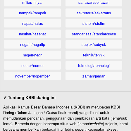
miliar/milyar
sariawan/seriawan
nampak/tampak
sekretaris/sekertaris
napas/nafas
sistem/sistim
nasihat/nasehat
standarisasi/standardisasi
negatif/negatip
subjek/subyek
negeri/negri
teknik/tehnik
nomor/nomer
teknologi/tehnologi
november/nopember
zaman/jaman
✔ Tentang KBBI daring ini
Aplikasi Kamus Besar Bahasa Indonesia (KBBI) ini merupakan KBBI
Daring (Dalam Jaringan /
Online
tidak resmi) yang dibuat untuk
memudahkan pencarian, penggunaan dan pembacaan arti kata (lema/sub
lema). Berbeda dengan beberapa situs web (laman/
website
) sejenis, kami
berusaha memberikan berbagai fitur lebih, seperti kecepatan akses,