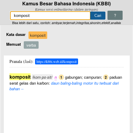
Kamus Besar Bahasa Indonesia (KBBI)
Kamus versi online/daring (dalam jaringan)
?
Bisa lebih dari satu, contoh:
ambyar,terjemah,integritas,sinonim,efektif,analisis
Kata dasar
komposit
Memuat
verba
Pranala (
link
):
https://kbbi.web.id/komposit
komposit
/kom·po·sit/
n
gabungan; campuran;
paduan
1
2
serat gelas dan karbon:
daun baling-baling motor itu terbuat dari
bahan --