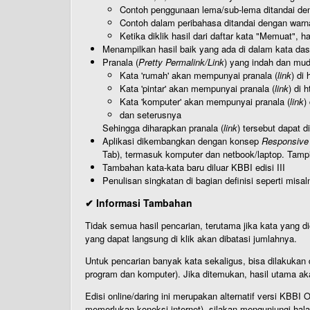
Contoh penggunaan lema/sub-lema ditandai den
Contoh dalam peribahasa ditandai dengan warn
Ketika diklik hasil dari daftar kata "Memuat", 
Menampilkan hasil baik yang ada di dalam kata dasa
Pranala (
Pretty Permalink/Link
) yang indah dan muda
Kata 'rumah' akan mempunyai pranala (
link
) di
Kata 'pintar' akan mempunyai pranala (
link
) di 
Kata 'komputer' akan mempunyai pranala (
link
)
dan seterusnya
Sehingga diharapkan pranala (
link
) tersebut dapat d
Aplikasi dikembangkan dengan konsep
Responsive
Tab), termasuk komputer dan netbook/laptop. Tamp
Tambahan kata-kata baru diluar KBBI edisi III
Penulisan singkatan di bagian definisi seperti misal
✔ Informasi Tambahan
Tidak semua hasil pencarian, terutama jika kata yang di
yang dapat langsung di klik akan dibatasi jumlahnya.
Untuk pencarian banyak kata sekaligus, bisa dilakuk
program dan komputer). Jika ditemukan, hasil utama ak
Edisi online/daring ini merupakan alternatif versi KBB
memerlukan koneksi internet), silakan mengunjungi hal