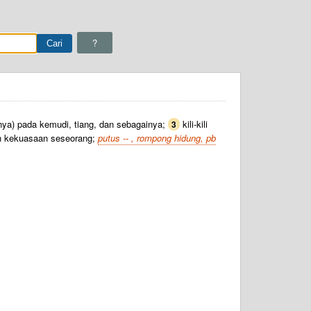
?
ainya) pada kemudi, tiang, dan sebagainya;
kili-kili
3
h kekuasaan seseorang;
putus -- , rompong hidung, pb