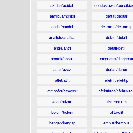
akidah/aqidah
cendekiawan/cendikia
amfibi/amphibi
daftar/daptar
andal/handal
dekoratif/dekoratip
analisis/analisa
dekret/dekrit
antre/antri
detail/detil
apotek/apotik
diagnosis/diagnosa
asas/azaz
durian/duren
atlet/atlit
efektif/efektip
atmosfer/atmosfir
efektifitas/efektivita
azan/adzan
ekstra/extra
belum/belom
elite/elit
bengep/bengap
embus/hembus