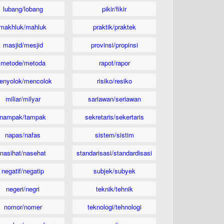
lubang/lobang
pikir/fikir
makhluk/mahluk
praktik/praktek
masjid/mesjid
provinsi/propinsi
metode/metoda
rapot/rapor
enyolok/mencolok
risiko/resiko
miliar/milyar
sariawan/seriawan
nampak/tampak
sekretaris/sekertaris
napas/nafas
sistem/sistim
nasihat/nasehat
standarisasi/standardisasi
negatif/negatip
subjek/subyek
negeri/negri
teknik/tehnik
nomor/nomer
teknologi/tehnologi