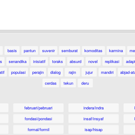
basis
pantun
suvenir
semburat
komoditas
karmina
me
as
senandika
inisiatif
toraks
absurd
novel
replikasi
adap
tif
populasi
perajin
dialog
rajin
jujur
mandiri
abjad-at
cerdas
tekun
deru
februari/pebruari
indera/indra
fondasi/pondasi
insaf/insyaf
formal/formil
isap/hisap