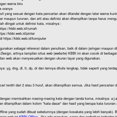
gan warna biru
a oranye
hasil yang sesuai dengan kata pencarian akan ditandai dengan latar warna kuni
r maupun turunan, dan arti atau definisi akan ditampilkan tanpa harus mengu
h diingat untuk definisi kata, misalnya :
 https://kbbi.web.id/rumah
https://kbbi.web.id/pintar
 di https://kbbi.web.id/komputer
igunakan sebagai referensi dalam penulisan, baik di dalam jaringan maupun di 
 Design
, artinya tampilan situs web (
website
) KBBI ini akan cocok di berbaga
ilan web akan menyesuaikan dengan ukuran layar yang digunakan.
nya: yg, dng, dl, tt, dp, dr dan lainnya ditulis lengkap, tidak seperti yang te
cari terdiri dari 2 atau 3 huruf, akan ditampilkan semua. Jika hasil pencarian
an dengan memisahkan masing-masing kata dengan tanda koma, misalnya:
aj
an ditampilkan dalam kolom "kata dasar" dan hasil yang berupa kata turuna
I Offline yang sudah dibuat sebelumnya (dengan kosakata yang lebih banyak). 
aman web ini
KBBI Offline
. Jika ada masukan, saran dan perbaikan terhadap kb