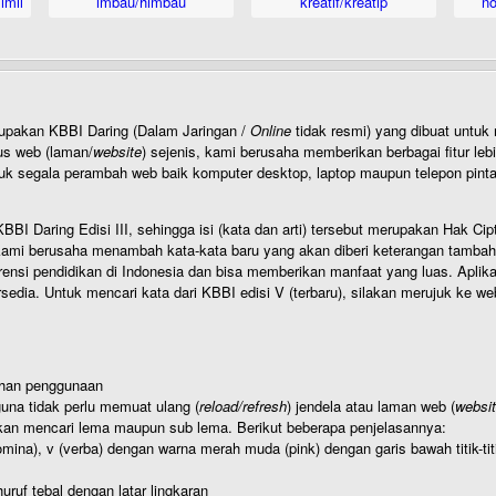
imil
imbau/himbau
kreatif/kreatip
n
rupakan KBBI Daring (Dalam Jaringan /
Online
tidak resmi) yang dibuat unt
us web (laman/
website
) sejenis, kami berusaha memberikan berbagai fitur leb
uk segala perambah web baik komputer desktop, laptop maupun telepon pintar 
BI Daring Edisi III, sehingga isi (kata dan arti) tersebut merupakan Hak
ami berusaha menambah kata-kata baru yang akan diberi keterangan tambahan d
 pendidikan di Indonesia dan bisa memberikan manfaat yang luas. Aplikasi i
rsedia. Untuk mencari kata dari KBBI edisi V (terbaru), silakan merujuk ke we
ahan penggunaan
una tidak perlu memuat ulang (
reload/refresh
) jendela atau laman web (
websi
kan mencari lema maupun sub lema. Berikut beberapa penjelasannya:
nomina), v (verba) dengan warna merah muda (pink) dengan garis bawah titik-
uruf tebal dengan latar lingkaran