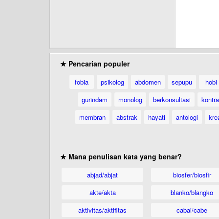
★ Pencarian populer
fobia
psikolog
abdomen
sepupu
hobi
gurindam
monolog
berkonsultasi
kontr
membran
abstrak
hayati
antologi
krea
★ Mana penulisan kata yang benar?
abjad/abjat
biosfer/biosfir
akte/akta
blanko/blangko
aktivitas/aktifitas
cabai/cabe