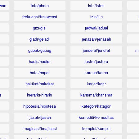
wan
foto/photo
istri/isteri
frekuensi/frekwensi
izin/ijin
gizi/gisi
jadwal/jadual
gladi/geladi
jenazah/jenasah
gubuk/gubug
jenderal/jendral
m
hadis/hadist
justru/justeru
hafal/hapal
karena/karna
hakikat/hakekat
karier/karir
s
hierarki/hirarki
karisma/kharisma
hipotesis/hipotesa
kategori/katagori
ijazah/ijasah
komoditi/komoditas
imaginasi/imajinasi
komplet/komplit