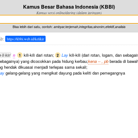
Kamus Besar Bahasa Indonesia (KBBI)
Kamus versi online/daring (dalam jaringan)
Bisa lebih dari satu, contoh:
ambyar,terjemah,integritas,sinonim,efektif,analisis
k
):
https://kbbi.web.id/kelikir
·li·kir/
n
kili-kili dari rotan;
Lay
kili-kili (dari rotan, logam, dan sebag
1
2
sebagainya) yang dicocokkan pada hidung kerbau;
kena -- , pb
berada di bawa
g hendak dikuasai menjadi terlepas sama sekali;
ay
gelang-gelang yang mengikat dayung pada keliti dan pemegangnya