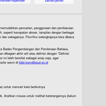
ovember/nopember
zaman/jaman
uk memudahkan pencarian, penggunaan dan pembacaan
ih, seperti kecepatan akses, tampilan dengan berbagai
dan sebagainya. Fitur-fitur selengkapnya bisa dibaca
 Cipta Badan Pengembangan dan Pembinaan Bahasa,
ibagian akhir arti atau definisi dengan "Definisi
ni lebih bersifat sebagai arsip saja, agar
bsite resmi di
kbbi.kemdikbud.go.id
te
) untuk mencari kata berikutnya
titik. Arahkan mouse untuk melihat keterangannya (belum