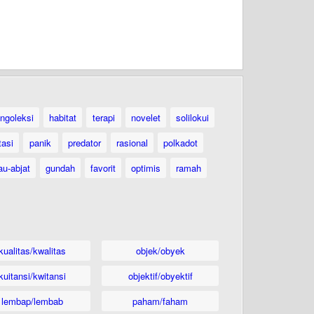
ngoleksi
habitat
terapi
novelet
solilokui
tasi
panik
predator
rasional
polkadot
au-abjat
gundah
favorit
optimis
ramah
kualitas/kwalitas
objek/obyek
kuitansi/kwitansi
objektif/obyektif
lembap/lembab
paham/faham