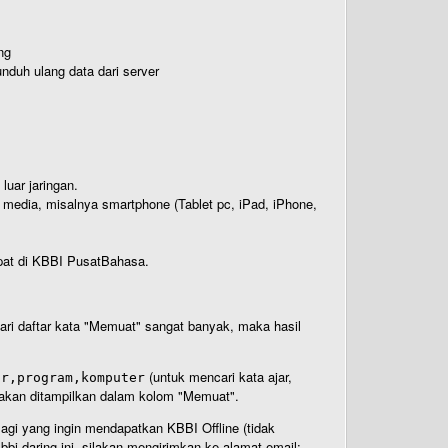
ng
nduh ulang data dari server
luar jaringan.
i media, misalnya smartphone (Tablet pc, iPad, iPhone,
rdapat di KBBI PusatBahasa.
 dari daftar kata "Memuat" sangat banyak, maka hasil
(untuk mencari kata ajar,
ar,program,komputer
n akan ditampilkan dalam kolom "Memuat".
Bagi yang ingin mendapatkan KBBI Offline (tidak
bi daring ini, silakan mengirimkan ke alamat email: