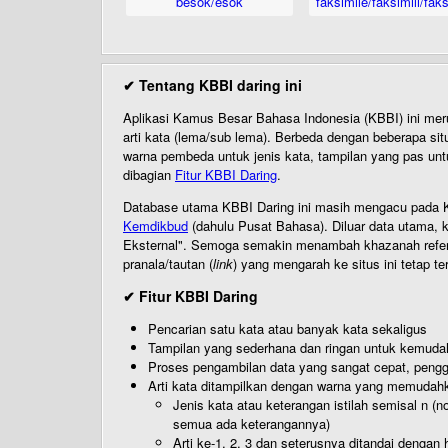
besok/esok
faksimile/faksimili/faks
✔ Tentang KBBI daring ini
Aplikasi Kamus Besar Bahasa Indonesia (KBBI) ini me
arti kata (lema/sub lema). Berbeda dengan beberapa sit
warna pembeda untuk jenis kata, tampilan yang pas unt
dibagian
Fitur KBBI Daring
.
Database utama KBBI Daring ini masih mengacu pada KB
Kemdikbud
(dahulu Pusat Bahasa). Diluar data utama, k
Eksternal". Semoga semakin menambah khazanah referensi
pranala/tautan (
link
) yang mengarah ke situs ini tetap te
✔ Fitur KBBI Daring
Pencarian satu kata atau banyak kata sekaligus
Tampilan yang sederhana dan ringan untuk kemud
Proses pengambilan data yang sangat cepat, pengg
Arti kata ditampilkan dengan warna yang memudah
Jenis kata atau keterangan istilah semisal n (
semua ada keterangannya)
Arti ke-1, 2, 3 dan seterusnya ditandai dengan h