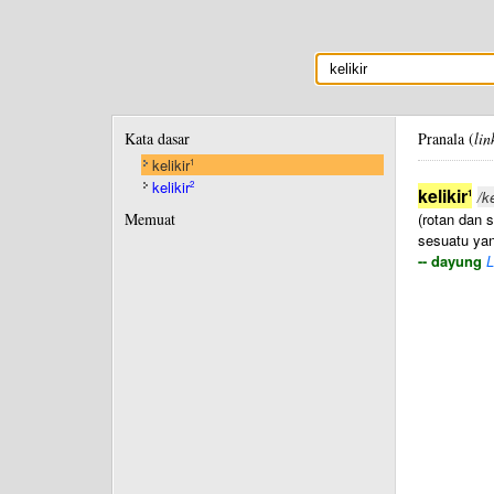
Kata dasar
Pranala (
lin
kelikir
1
kelikir
2
kelikir
1
/ke
Memuat
(rotan dan 
sesuatu yan
-- dayung
L