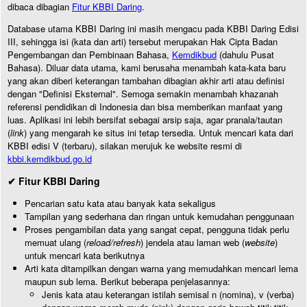
dibaca dibagian
Fitur KBBI Daring
.
Database utama KBBI Daring ini masih mengacu pada KBBI Daring Edisi
III, sehingga isi (kata dan arti) tersebut merupakan Hak Cipta Badan
Pengembangan dan Pembinaan Bahasa,
Kemdikbud
(dahulu Pusat
Bahasa). Diluar data utama, kami berusaha menambah kata-kata baru
yang akan diberi keterangan tambahan dibagian akhir arti atau definisi
dengan "Definisi Eksternal". Semoga semakin menambah khazanah
referensi pendidikan di Indonesia dan bisa memberikan manfaat yang
luas. Aplikasi ini lebih bersifat sebagai arsip saja, agar pranala/tautan
(
link
) yang mengarah ke situs ini tetap tersedia. Untuk mencari kata dari
KBBI edisi V (terbaru), silakan merujuk ke website resmi di
kbbi.kemdikbud.go.id
✔ Fitur KBBI Daring
Pencarian satu kata atau banyak kata sekaligus
Tampilan yang sederhana dan ringan untuk kemudahan penggunaan
Proses pengambilan data yang sangat cepat, pengguna tidak perlu
memuat ulang (
reload/refresh
) jendela atau laman web (
website
)
untuk mencari kata berikutnya
Arti kata ditampilkan dengan warna yang memudahkan mencari lema
maupun sub lema. Berikut beberapa penjelasannya:
Jenis kata atau keterangan istilah semisal n (nomina), v (verba)