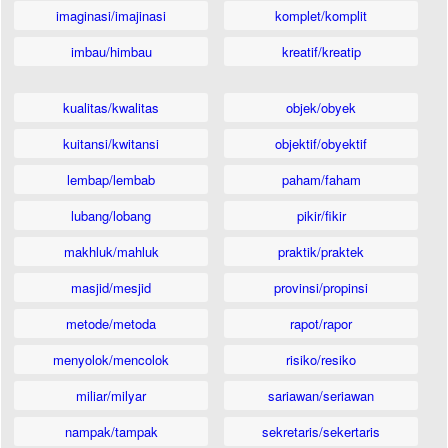
imaginasi/imajinasi
komplet/komplit
imbau/himbau
kreatif/kreatip
kualitas/kwalitas
objek/obyek
kuitansi/kwitansi
objektif/obyektif
lembap/lembab
paham/faham
lubang/lobang
pikir/fikir
makhluk/mahluk
praktik/praktek
masjid/mesjid
provinsi/propinsi
metode/metoda
rapot/rapor
menyolok/mencolok
risiko/resiko
miliar/milyar
sariawan/seriawan
nampak/tampak
sekretaris/sekertaris