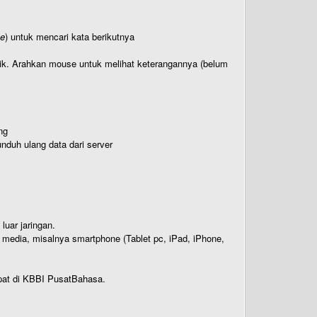
te
) untuk mencari kata berikutnya
titik. Arahkan mouse untuk melihat keterangannya (belum
ng
nduh ulang data dari server
luar jaringan.
i media, misalnya smartphone (Tablet pc, iPad, iPhone,
rdapat di KBBI PusatBahasa.