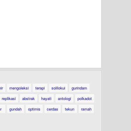
ir
mengoleksi
terapi
solilokui
gurindam
replikasi
abstrak
hayati
antologi
polkadot
ur
gundah
optimis
cerdas
tekun
ramah