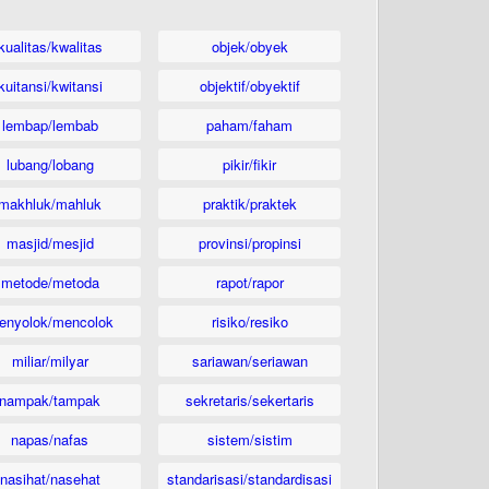
kualitas/kwalitas
objek/obyek
kuitansi/kwitansi
objektif/obyektif
lembap/lembab
paham/faham
lubang/lobang
pikir/fikir
makhluk/mahluk
praktik/praktek
masjid/mesjid
provinsi/propinsi
metode/metoda
rapot/rapor
enyolok/mencolok
risiko/resiko
miliar/milyar
sariawan/seriawan
nampak/tampak
sekretaris/sekertaris
napas/nafas
sistem/sistim
nasihat/nasehat
standarisasi/standardisasi