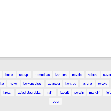
basis
sepupu
komoditas
karmina
novelet
habitat
suven
ika
novel
berkonsultasi
adaptasi
kontras
rasional
toraks
kreatif
abjad-atau-abjat
rajin
favorit
perajin
mandiri
juj
deru