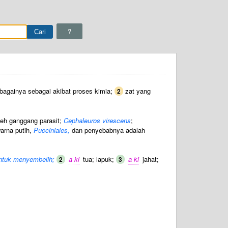
?
bagainya sebagai akibat proses kimia;
zat yang
2
leh ganggang parasit;
Cephaleuros virescens
;
arna putih,
Pucciniales,
dan penyebabnya adalah
untuk menyembelih;
a ki
tua; lapuk;
a ki
jahat;
2
3