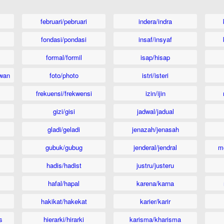
februari/pebruari
indera/indra
fondasi/pondasi
insaf/insyaf
formal/formil
isap/hisap
wan
foto/photo
istri/isteri
frekuensi/frekwensi
izin/ijin
gizi/gisi
jadwal/jadual
gladi/geladi
jenazah/jenasah
gubuk/gubug
jenderal/jendral
m
hadis/hadist
justru/justeru
hafal/hapal
karena/karna
hakikat/hakekat
karier/karir
s
hierarki/hirarki
karisma/kharisma