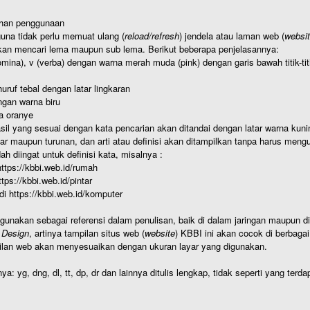
ahan penggunaan
una tidak perlu memuat ulang (
reload/refresh
) jendela atau laman web (
websi
kan mencari lema maupun sub lema. Berikut beberapa penjelasannya:
nomina), v (verba) dengan warna merah muda (pink) dengan garis bawah titik-
uruf tebal dengan latar lingkaran
gan warna biru
a oranye
hasil yang sesuai dengan kata pencarian akan ditandai dengan latar warna kuni
r maupun turunan, dan arti atau definisi akan ditampilkan tanpa harus mengu
h diingat untuk definisi kata, misalnya :
 https://kbbi.web.id/rumah
https://kbbi.web.id/pintar
 di https://kbbi.web.id/komputer
igunakan sebagai referensi dalam penulisan, baik di dalam jaringan maupun di 
 Design
, artinya tampilan situs web (
website
) KBBI ini akan cocok di berbaga
ilan web akan menyesuaikan dengan ukuran layar yang digunakan.
nya: yg, dng, dl, tt, dp, dr dan lainnya ditulis lengkap, tidak seperti yang te