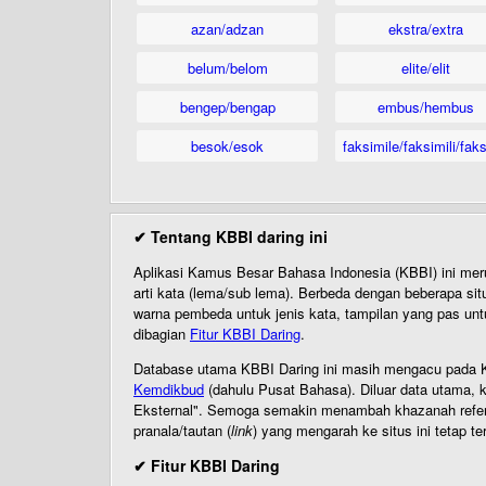
azan/adzan
ekstra/extra
belum/belom
elite/elit
bengep/bengap
embus/hembus
besok/esok
faksimile/faksimili/faks
✔ Tentang KBBI daring ini
Aplikasi Kamus Besar Bahasa Indonesia (KBBI) ini me
arti kata (lema/sub lema). Berbeda dengan beberapa sit
warna pembeda untuk jenis kata, tampilan yang pas unt
dibagian
Fitur KBBI Daring
.
Database utama KBBI Daring ini masih mengacu pada KB
Kemdikbud
(dahulu Pusat Bahasa). Diluar data utama, k
Eksternal". Semoga semakin menambah khazanah referensi
pranala/tautan (
link
) yang mengarah ke situs ini tetap te
✔ Fitur KBBI Daring