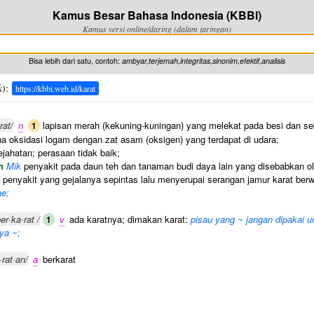
Kamus Besar Bahasa Indonesia (KBBI)
Kamus versi online/daring (dalam jaringan)
Bisa lebih dari satu, contoh:
ambyar,terjemah,integritas,sinonim,efektif,analisis
k
):
https://kbbi.web.id/karat
rat/
n
lapisan merah (kekuning-kuningan) yang melekat pada besi dan se
1
ena oksidasi logam dengan zat asam (oksigen) yang terdapat di udara;
jahatan; perasaan tidak baik;
h
Mik
penyakit pada daun teh dan tanaman budi daya lain yang disebabkan o
penyakit yang gejalanya sepintas lalu menyerupai serangan jamur karat berw
ae;
ber·ka·rat /
v
ada karatnya; dimakan karat:
pisau yang ~ jangan dipakai 
1
ya ~;
·rat·an/
a
berkarat