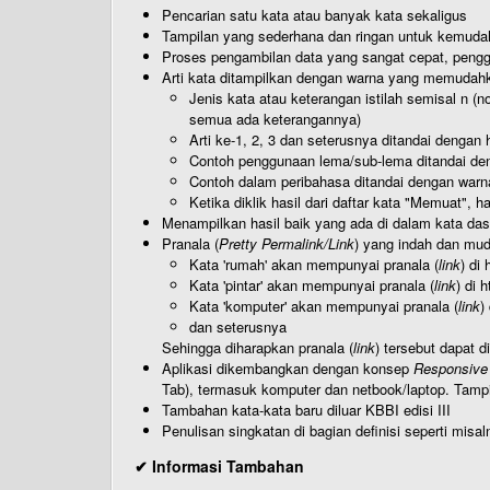
Pencarian satu kata atau banyak kata sekaligus
Tampilan yang sederhana dan ringan untuk kemud
Proses pengambilan data yang sangat cepat, pengg
Arti kata ditampilkan dengan warna yang memudah
Jenis kata atau keterangan istilah semisal n (
semua ada keterangannya)
Arti ke-1, 2, 3 dan seterusnya ditandai dengan h
Contoh penggunaan lema/sub-lema ditandai den
Contoh dalam peribahasa ditandai dengan warn
Ketika diklik hasil dari daftar kata "Memuat", 
Menampilkan hasil baik yang ada di dalam kata dasa
Pranala (
Pretty Permalink/Link
) yang indah dan muda
Kata 'rumah' akan mempunyai pranala (
link
) di
Kata 'pintar' akan mempunyai pranala (
link
) di 
Kata 'komputer' akan mempunyai pranala (
link
)
dan seterusnya
Sehingga diharapkan pranala (
link
) tersebut dapat d
Aplikasi dikembangkan dengan konsep
Responsive
Tab), termasuk komputer dan netbook/laptop. Tamp
Tambahan kata-kata baru diluar KBBI edisi III
Penulisan singkatan di bagian definisi seperti misal
✔ Informasi Tambahan