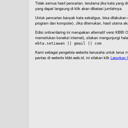
Tidak semua hasil pencarian, terutama jika kata yang di
yang dapat langsung di klik akan dibatasi jumlahnya.
Untuk pencarian banyak kata sekaligus, bisa dilakuk
program dan komputer). Jika ditemukan, hasil utama ak
Edisi online/daring ini merupakan alternatif versi KBB
memerlukan koneksi internet), silakan mengunjungi hal
ebta.setiawan || gmail || com
Kami sebagai pengelola website berusaha untuk terus me
pantas di website kbbi.web.id, ini silakan klik
Laporkan I