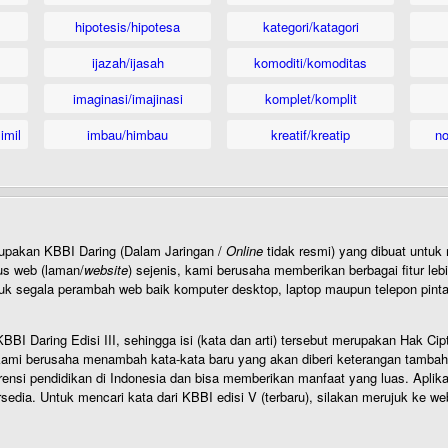
hipotesis/hipotesa
kategori/katagori
ijazah/ijasah
komoditi/komoditas
imaginasi/imajinasi
komplet/komplit
imil
imbau/himbau
kreatif/kreatip
n
rupakan KBBI Daring (Dalam Jaringan /
Online
tidak resmi) yang dibuat unt
us web (laman/
website
) sejenis, kami berusaha memberikan berbagai fitur leb
uk segala perambah web baik komputer desktop, laptop maupun telepon pintar 
BI Daring Edisi III, sehingga isi (kata dan arti) tersebut merupakan Hak
ami berusaha menambah kata-kata baru yang akan diberi keterangan tambahan d
 pendidikan di Indonesia dan bisa memberikan manfaat yang luas. Aplikasi i
rsedia. Untuk mencari kata dari KBBI edisi V (terbaru), silakan merujuk ke we