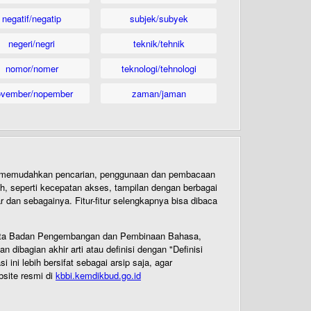
negatif/negatip
subjek/subyek
negeri/negri
teknik/tehnik
nomor/nomer
teknologi/tehnologi
ovember/nopember
zaman/jaman
uk memudahkan pencarian, penggunaan dan pembacaan
ih, seperti kecepatan akses, tampilan dengan berbagai
dan sebagainya. Fitur-fitur selengkapnya bisa dibaca
 Cipta Badan Pengembangan dan Pembinaan Bahasa,
ibagian akhir arti atau definisi dengan "Definisi
ni lebih bersifat sebagai arsip saja, agar
bsite resmi di
kbbi.kemdikbud.go.id