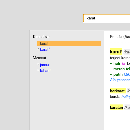
Kata dasar
Pranala (
lin
karat
1
karat
2
karat
1
/ka·
Memuat
terjadi kar
-- hati
ki
ke
jamur
-- merah te
tahan
1
-- putih
Mik
Albuginace
berkarat
/
buruk:
hatin
karatan
/ka