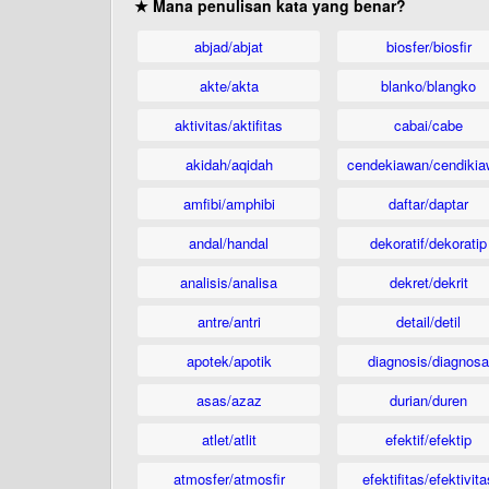
★ Mana penulisan kata yang benar?
abjad/abjat
biosfer/biosfir
akte/akta
blanko/blangko
aktivitas/aktifitas
cabai/cabe
akidah/aqidah
cendekiawan/cendikia
amfibi/amphibi
daftar/daptar
andal/handal
dekoratif/dekoratip
analisis/analisa
dekret/dekrit
antre/antri
detail/detil
apotek/apotik
diagnosis/diagnosa
asas/azaz
durian/duren
atlet/atlit
efektif/efektip
atmosfer/atmosfir
efektifitas/efektivita