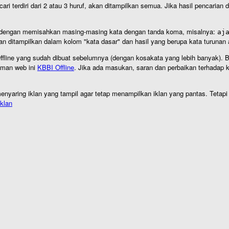
cari terdiri dari 2 atau 3 huruf, akan ditampilkan semua. Jika hasil pencarian
an dengan memisahkan masing-masing kata dengan tanda koma, misalnya:
aj
an ditampilkan dalam kolom "kata dasar" dan hasil yang berupa kata turuna
I Offline yang sudah dibuat sebelumnya (dengan kosakata yang lebih banyak). 
aman web ini
KBBI Offline
. Jika ada masukan, saran dan perbaikan terhadap kb
nyaring iklan yang tampil agar tetap menampilkan iklan yang pantas. Tetapi j
klan