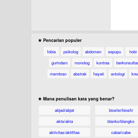
★ Pencarian populer
fobia
psikolog
abdomen
sepupu
hobi
gurindam
monolog
kontras
berkonsulta
membran
abstrak
hayati
antologi
krea
★ Mana penulisan kata yang benar?
abjad/abjat
biosfer/biosfir
akte/akta
blanko/blangko
aktivitas/aktifitas
cabai/cabe