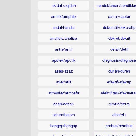
akidah/aqidah
cendekiawan/cendikia
amfibi/amphibi
daftar/daptar
andal/handal
dekoratif/dekoratip
analisis/analisa
dekret/dekrit
antre/antri
detail/detil
apotek/apotik
diagnosis/diagnosa
asas/azaz
durian/duren
atlet/atlit
efektif/efektip
atmosfer/atmosfir
efektifitas/efektivita
azan/adzan
ekstra/extra
belum/belom
elite/elit
bengep/bengap
embus/hembus