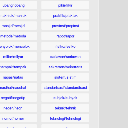
lubang/lobang
pikir/fikir
makhluk/mahluk
praktik/praktek
masjid/mesjid
provinsi/propinsi
metode/metoda
rapot/rapor
enyolok/mencolok
risiko/resiko
miliar/milyar
sariawan/seriawan
nampak/tampak
sekretaris/sekertaris
napas/nafas
sistem/sistim
nasihat/nasehat
standarisasi/standardisasi
negatif/negatip
subjek/subyek
negeri/negri
teknik/tehnik
nomor/nomer
teknologi/tehnologi