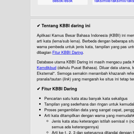
besok/esok
faksimile/faksimili/faks
✔ Tentang KBBI daring ini
Aplikasi Kamus Besar Bahasa Indonesia (KBBI) ini me
arti kata (lema/sub lema). Berbeda dengan beberapa sit
warna pembeda untuk jenis kata, tampilan yang pas unt
dibagian
Fitur KBBI Daring
.
Database utama KBBI Daring ini masih mengacu pada KB
Kemdikbud
(dahulu Pusat Bahasa). Diluar data utama, k
Eksternal". Semoga semakin menambah khazanah referensi
pranala/tautan (
link
) yang mengarah ke situs ini tetap te
✔ Fitur KBBI Daring
Pencarian satu kata atau banyak kata sekaligus
Tampilan yang sederhana dan ringan untuk kemud
Proses pengambilan data yang sangat cepat, pengg
Arti kata ditampilkan dengan warna yang memudah
Jenis kata atau keterangan istilah semisal n (
semua ada keterangannya)
Arti ke-1, 2, 3 dan seterusnya ditandai dengan h