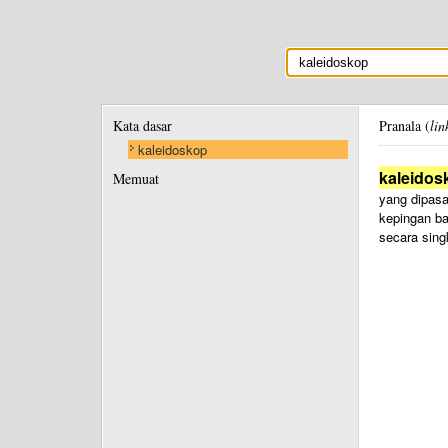
Kata dasar
Pranala (
lin
kaleidoskop
kaleidos
Memuat
yang dipasa
kepingan ba
secara sing