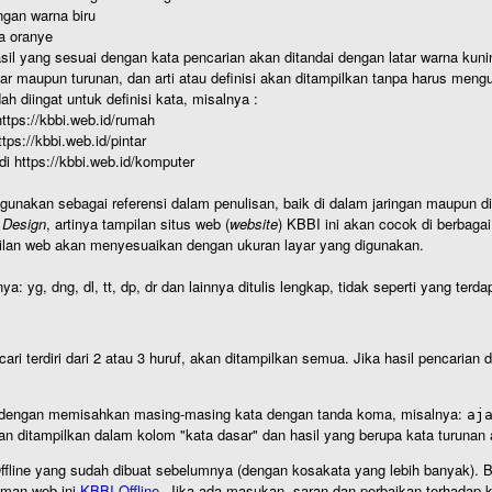
gan warna biru
a oranye
hasil yang sesuai dengan kata pencarian akan ditandai dengan latar warna kuni
r maupun turunan, dan arti atau definisi akan ditampilkan tanpa harus mengu
h diingat untuk definisi kata, misalnya :
 https://kbbi.web.id/rumah
https://kbbi.web.id/pintar
 di https://kbbi.web.id/komputer
igunakan sebagai referensi dalam penulisan, baik di dalam jaringan maupun di 
 Design
, artinya tampilan situs web (
website
) KBBI ini akan cocok di berbaga
ilan web akan menyesuaikan dengan ukuran layar yang digunakan.
nya: yg, dng, dl, tt, dp, dr dan lainnya ditulis lengkap, tidak seperti yang te
cari terdiri dari 2 atau 3 huruf, akan ditampilkan semua. Jika hasil pencarian
an dengan memisahkan masing-masing kata dengan tanda koma, misalnya:
aj
an ditampilkan dalam kolom "kata dasar" dan hasil yang berupa kata turuna
I Offline yang sudah dibuat sebelumnya (dengan kosakata yang lebih banyak). 
aman web ini
KBBI Offline
. Jika ada masukan, saran dan perbaikan terhadap kb