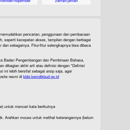
ovember/nopember
zaman/jaman
uk memudahkan pencarian, penggunaan dan pembacaan
ih, seperti kecepatan akses, tampilan dengan berbagai
dan sebagainya. Fitur-fitur selengkapnya bisa dibaca
 Cipta Badan Pengembangan dan Pembinaan Bahasa,
ibagian akhir arti atau definisi dengan "Definisi
ni lebih bersifat sebagai arsip saja, agar
bsite resmi di
kbbi.kemdikbud.go.id
te
) untuk mencari kata berikutnya
titik. Arahkan mouse untuk melihat keterangannya (belum