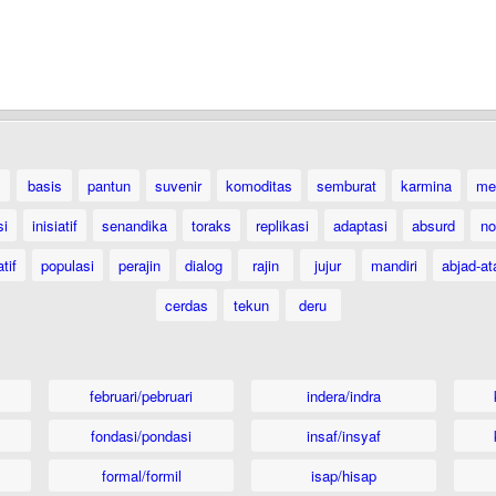
basis
pantun
suvenir
komoditas
semburat
karmina
me
si
inisiatif
senandika
toraks
replikasi
adaptasi
absurd
no
tif
populasi
perajin
dialog
rajin
jujur
mandiri
abjad-at
cerdas
tekun
deru
februari/pebruari
indera/indra
fondasi/pondasi
insaf/insyaf
formal/formil
isap/hisap