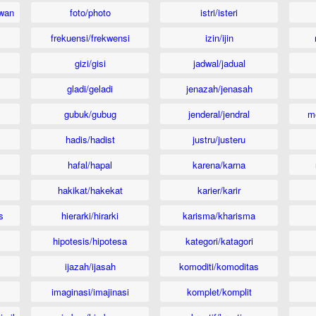
wan
foto/photo
istri/isteri
frekuensi/frekwensi
izin/ijin
gizi/gisi
jadwal/jadual
gladi/geladi
jenazah/jenasah
gubuk/gubug
jenderal/jendral
m
hadis/hadist
justru/justeru
hafal/hapal
karena/karna
hakikat/hakekat
karier/karir
s
hierarki/hirarki
karisma/kharisma
hipotesis/hipotesa
kategori/katagori
ijazah/ijasah
komoditi/komoditas
imaginasi/imajinasi
komplet/komplit