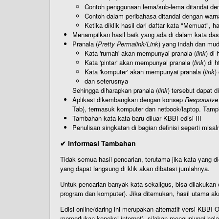
Contoh penggunaan lema/sub-lema ditandai den
Contoh dalam peribahasa ditandai dengan warn
Ketika diklik hasil dari daftar kata "Memuat", 
Menampilkan hasil baik yang ada di dalam kata dasa
Pranala (
Pretty Permalink/Link
) yang indah dan muda
Kata 'rumah' akan mempunyai pranala (
link
) di
Kata 'pintar' akan mempunyai pranala (
link
) di 
Kata 'komputer' akan mempunyai pranala (
link
)
dan seterusnya
Sehingga diharapkan pranala (
link
) tersebut dapat d
Aplikasi dikembangkan dengan konsep
Responsive
Tab), termasuk komputer dan netbook/laptop. Tamp
Tambahan kata-kata baru diluar KBBI edisi III
Penulisan singkatan di bagian definisi seperti misal
✔ Informasi Tambahan
Tidak semua hasil pencarian, terutama jika kata yang di
yang dapat langsung di klik akan dibatasi jumlahnya.
Untuk pencarian banyak kata sekaligus, bisa dilakuk
program dan komputer). Jika ditemukan, hasil utama ak
Edisi online/daring ini merupakan alternatif versi KBB
memerlukan koneksi internet), silakan mengunjungi hal