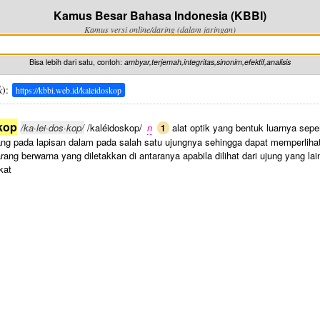
Kamus Besar Bahasa Indonesia (KBBI)
Kamus versi online/daring (dalam jaringan)
Bisa lebih dari satu, contoh:
ambyar,terjemah,integritas,sinonim,efektif,analisis
k
):
https://kbbi.web.id/kaleidoskop
kop
/ka·lei·dos·kop/
/kaléidoskop/
n
alat optik yang bentuk luarnya sepe
1
ng pada lapisan dalam pada salah satu ujungnya sehingga dapat memperlihat
rang berwarna yang diletakkan di antaranya apabila dilihat dari ujung yang lai
kat