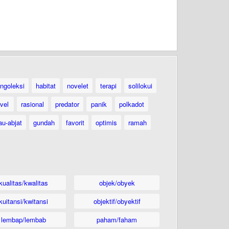
ngoleksi
habitat
novelet
terapi
solilokui
vel
rasional
predator
panik
polkadot
au-abjat
gundah
favorit
optimis
ramah
kualitas/kwalitas
objek/obyek
kuitansi/kwitansi
objektif/obyektif
lembap/lembab
paham/faham