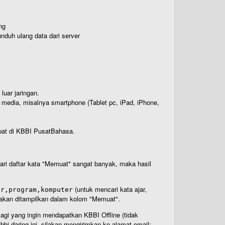
ng
nduh ulang data dari server
luar jaringan.
i media, misalnya smartphone (Tablet pc, iPad, iPhone,
rdapat di KBBI PusatBahasa.
 dari daftar kata "Memuat" sangat banyak, maka hasil
(untuk mencari kata ajar,
ar,program,komputer
n akan ditampilkan dalam kolom "Memuat".
Bagi yang ingin mendapatkan KBBI Offline (tidak
bi daring ini, silakan mengirimkan ke alamat email: