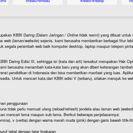
imil
imbau/himbau
kreatif/kreatip
n
rupakan KBBI Daring (Dalam Jaringan /
Online
tidak resmi) yang dibuat unt
us web (laman/
website
) sejenis, kami berusaha memberikan berbagai fitur leb
uk segala perambah web baik komputer desktop, laptop maupun telepon pintar 
BI Daring Edisi III, sehingga isi (kata dan arti) tersebut merupakan Hak
ami berusaha menambah kata-kata baru yang akan diberi keterangan tambahan d
 pendidikan di Indonesia dan bisa memberikan manfaat yang luas. Aplikasi i
rsedia. Untuk mencari kata dari KBBI edisi V (terbaru), silakan merujuk ke we
ahan penggunaan
una tidak perlu memuat ulang (
reload/refresh
) jendela atau laman web (
websi
kan mencari lema maupun sub lema. Berikut beberapa penjelasannya:
nomina), v (verba) dengan warna merah muda (pink) dengan garis bawah titik-
uruf tebal dengan latar lingkaran