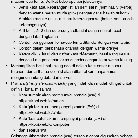
maupun sub lema. Berikut beberapa penjelasannya:
Jenis kata atau keterangan istilah semisal n (nomina), v (verba)
dengan warna merah muda (pink) dengan garis bawah titik-titik.
Arahkan mouse untuk melihat keterangannya (belum semua ada
keterangannya)
Arti ke-1, 2, 3 dan seterusnya ditandai dengan huruf tebal
dengan latar lingkaran
Contoh penggunaan lema/sub-lema ditandai dengan warna biru
Contoh dalam peribahasa ditandai dengan warna oranye
Ketika diklik hasil dari daftar kata "Memuat", hasil yang sesuai
dengan kata pencarian akan ditandai dengan latar warna kuning
Menampilkan hasil baik yang ada di dalam kata dasar maupun
turunan, dan arti atau definisi akan ditampilkan tanpa harus
mengunduh ulang data dari server
Pranala (
Pretty Permalink/Link
) yang indah dan mudah diingat untuk
definisi kata, misalnya :
Kata 'rumah' akan mempunyai pranala (
link
) di
https://kbbi.web.id/rumah
Kata 'pintar' akan mempunyai pranala (
link
) di
https://kbbi.web.id/pintar
Kata 'komputer' akan mempunyai pranala (
link
) di
https://kbbi.web.id/komputer
dan seterusnya
Sehingga diharapkan pranala (
link
) tersebut dapat digunakan sebagai