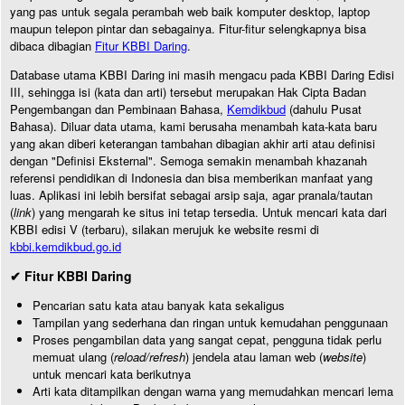
yang pas untuk segala perambah web baik komputer desktop, laptop
maupun telepon pintar dan sebagainya. Fitur-fitur selengkapnya bisa
dibaca dibagian
Fitur KBBI Daring
.
Database utama KBBI Daring ini masih mengacu pada KBBI Daring Edisi
III, sehingga isi (kata dan arti) tersebut merupakan Hak Cipta Badan
Pengembangan dan Pembinaan Bahasa,
Kemdikbud
(dahulu Pusat
Bahasa). Diluar data utama, kami berusaha menambah kata-kata baru
yang akan diberi keterangan tambahan dibagian akhir arti atau definisi
dengan "Definisi Eksternal". Semoga semakin menambah khazanah
referensi pendidikan di Indonesia dan bisa memberikan manfaat yang
luas. Aplikasi ini lebih bersifat sebagai arsip saja, agar pranala/tautan
(
link
) yang mengarah ke situs ini tetap tersedia. Untuk mencari kata dari
KBBI edisi V (terbaru), silakan merujuk ke website resmi di
kbbi.kemdikbud.go.id
✔ Fitur KBBI Daring
Pencarian satu kata atau banyak kata sekaligus
Tampilan yang sederhana dan ringan untuk kemudahan penggunaan
Proses pengambilan data yang sangat cepat, pengguna tidak perlu
memuat ulang (
reload/refresh
) jendela atau laman web (
website
)
untuk mencari kata berikutnya
Arti kata ditampilkan dengan warna yang memudahkan mencari lema