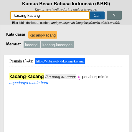
Kamus Besar Bahasa Indonesia (KBBI)
Kamus versi online/daring (dalam jaringan)
?
Bisa lebih dari satu, contoh:
ambyar,terjemah,integritas,sinonim,efektif,analisis
Kata dasar
kacang-kacang
Memuat
kacang
kacang-kacangan
1
Pranala (
link
):
https://kbbi.web.id/kacang-kacang
kacang-kacang
/ka·cang-ka·cang/
n
penabur; mimis: --
sepedanya masih baru