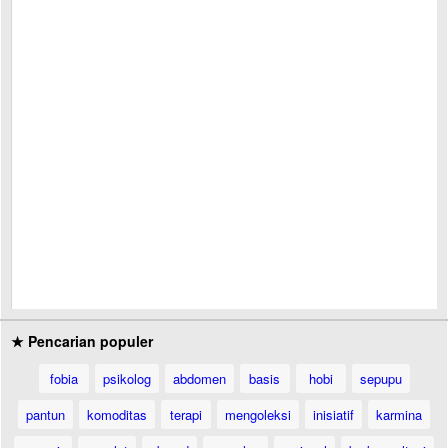
★ Pencarian populer
fobia
psikolog
abdomen
basis
hobi
sepupu
pantun
komoditas
terapi
mengoleksi
inisiatif
karmina