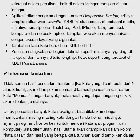
referensi dalam penulisan, baik di dalam jaringan maupun di luar
jaringan.
Aplikasi dikembangkan dengan konsep
Responsive Design
, artinya
tampilan situs web (
website
) KBBI ini akan cocok di berbagai media,
misalnya smartphone (Tablet pc, iPad, iPhone, Tab), termasuk
komputer dan netbook/laptop. Tampilan web akan menyesuaikan
dengan ukuran layar yang digunakan.
Tambahan kata-kata baru diluar KBBI edisi III
Penulisan singkatan di bagian definisi seperti misalnya: yg, dng, dl,
tt, dp, dr dan lainnya ditulis lengkap, tidak seperti yang terdapat di
KBBI PusatBahasa.
✔ Informasi Tambahan
Tidak semua hasil pencarian, terutama jika kata yang dicari terdiri dari 2
atau 3 huruf, akan ditampilkan semua. Jika hasil pencarian dari daftar
kata "Memuat" sangat banyak, maka hasil yang dapat langsung di klik
akan dibatasi jumlahnya.
Untuk pencarian banyak kata sekaligus, bisa dilakukan dengan
memisahkan masing-masing kata dengan tanda koma, misalnya:
(untuk mencari kata ajar, program dan
ajar,program,komputer
komputer). Jika ditemukan, hasil utama akan ditampilkan dalam kolom
"kata dasar" dan hasil yang berupa kata turunan akan ditampilkan dalam