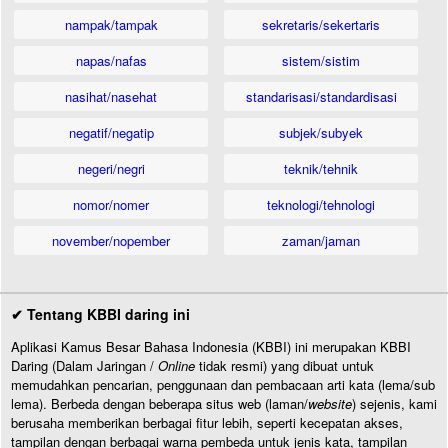
nampak/tampak
sekretaris/sekertaris
napas/nafas
sistem/sistim
nasihat/nasehat
standarisasi/standardisasi
negatif/negatip
subjek/subyek
negeri/negri
teknik/tehnik
nomor/nomer
teknologi/tehnologi
november/nopember
zaman/jaman
✔ Tentang KBBI daring ini
Aplikasi Kamus Besar Bahasa Indonesia (KBBI) ini merupakan KBBI
Daring (Dalam Jaringan /
Online
tidak resmi) yang dibuat untuk
memudahkan pencarian, penggunaan dan pembacaan arti kata (lema/sub
lema). Berbeda dengan beberapa situs web (laman/
website
) sejenis, kami
berusaha memberikan berbagai fitur lebih, seperti kecepatan akses,
tampilan dengan berbagai warna pembeda untuk jenis kata, tampilan