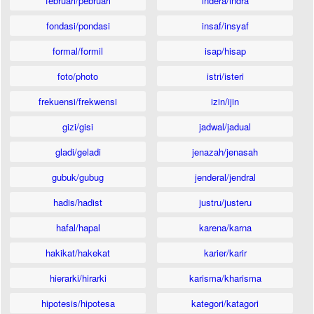
februari/pebruari
indera/indra
fondasi/pondasi
insaf/insyaf
formal/formil
isap/hisap
foto/photo
istri/isteri
frekuensi/frekwensi
izin/ijin
gizi/gisi
jadwal/jadual
gladi/geladi
jenazah/jenasah
gubuk/gubug
jenderal/jendral
hadis/hadist
justru/justeru
hafal/hapal
karena/karna
hakikat/hakekat
karier/karir
hierarki/hirarki
karisma/kharisma
hipotesis/hipotesa
kategori/katagori