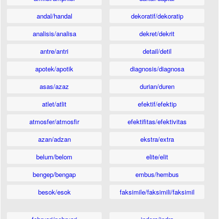
andal/handal
dekoratif/dekoratip
analisis/analisa
dekret/dekrit
antre/antri
detail/detil
apotek/apotik
diagnosis/diagnosa
asas/azaz
durian/duren
atlet/atlit
efektif/efektip
atmosfer/atmosfir
efektifitas/efektivitas
azan/adzan
ekstra/extra
belum/belom
elite/elit
bengep/bengap
embus/hembus
besok/esok
faksimile/faksimili/faksimil