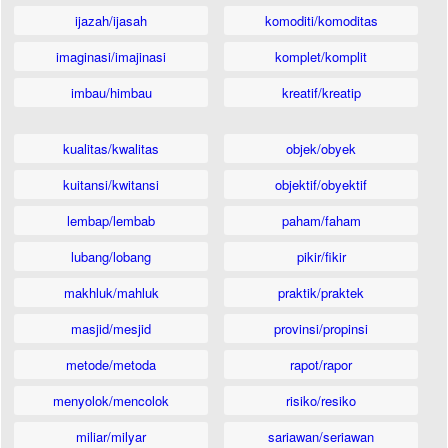
ijazah/ijasah
komoditi/komoditas
imaginasi/imajinasi
komplet/komplit
imbau/himbau
kreatif/kreatip
kualitas/kwalitas
objek/obyek
kuitansi/kwitansi
objektif/obyektif
lembap/lembab
paham/faham
lubang/lobang
pikir/fikir
makhluk/mahluk
praktik/praktek
masjid/mesjid
provinsi/propinsi
metode/metoda
rapot/rapor
menyolok/mencolok
risiko/resiko
miliar/milyar
sariawan/seriawan