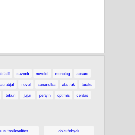
nisiatif
suvenir
novelet
monolog
absurd
tau-abjat
novel
senandika
abstrak
toraks
tekun
jujur
perajin
optimis
cerdas
kualitas/kwalitas
objek/obyek