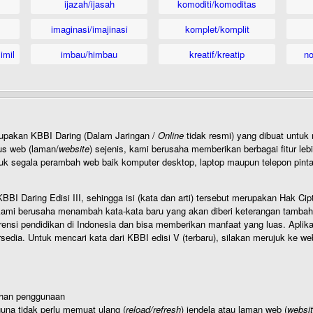
ijazah/ijasah
komoditi/komoditas
imaginasi/imajinasi
komplet/komplit
imil
imbau/himbau
kreatif/kreatip
n
rupakan KBBI Daring (Dalam Jaringan /
Online
tidak resmi) yang dibuat unt
us web (laman/
website
) sejenis, kami berusaha memberikan berbagai fitur leb
uk segala perambah web baik komputer desktop, laptop maupun telepon pintar 
BI Daring Edisi III, sehingga isi (kata dan arti) tersebut merupakan Hak
ami berusaha menambah kata-kata baru yang akan diberi keterangan tambahan d
 pendidikan di Indonesia dan bisa memberikan manfaat yang luas. Aplikasi i
rsedia. Untuk mencari kata dari KBBI edisi V (terbaru), silakan merujuk ke we
ahan penggunaan
una tidak perlu memuat ulang (
reload/refresh
) jendela atau laman web (
websi