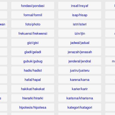
fondasi/pondasi
insaf/insyaf
formal/formil
isap/hisap
wan
foto/photo
istri/isteri
frekuensi/frekwensi
izin/ijin
gizi/gisi
jadwal/jadual
gladi/geladi
jenazah/jenasah
gubuk/gubug
jenderal/jendral
m
hadis/hadist
justru/justeru
hafal/hapal
karena/karna
hakikat/hakekat
karier/karir
s
hierarki/hirarki
karisma/kharisma
hipotesis/hipotesa
kategori/katagori