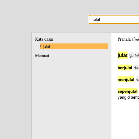
Kata dasar
Pranala (
lin
julat
julat
Memuat
/ju·lat
berjulat
/be
menjulat
/
sepenjulat
yang ditem