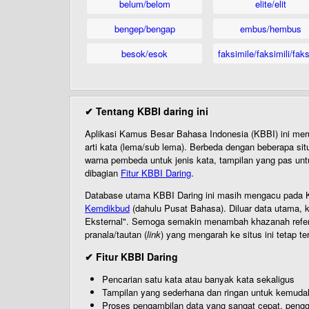
belum/belom
elite/elit
bengep/bengap
embus/hembus
besok/esok
faksimile/faksimili/faks
✔ Tentang KBBI daring ini
Aplikasi Kamus Besar Bahasa Indonesia (KBBI) ini me
arti kata (lema/sub lema). Berbeda dengan beberapa sit
warna pembeda untuk jenis kata, tampilan yang pas unt
dibagian
Fitur KBBI Daring
.
Database utama KBBI Daring ini masih mengacu pada KB
Kemdikbud
(dahulu Pusat Bahasa). Diluar data utama, k
Eksternal". Semoga semakin menambah khazanah referensi
pranala/tautan (
link
) yang mengarah ke situs ini tetap te
✔ Fitur KBBI Daring
Pencarian satu kata atau banyak kata sekaligus
Tampilan yang sederhana dan ringan untuk kemud
Proses pengambilan data yang sangat cepat, pengg