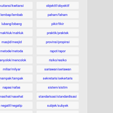
kuitansi/kwitansi
objektif/obyektif
lembap/lembab
paham/faham
lubang/lobang
pikir/fikir
makhluk/mahluk
praktik/praktek
masjid/mesjid
provinsi/propinsi
metode/metoda
rapot/rapor
enyolok/mencolok
risiko/resiko
miliar/milyar
sariawan/seriawan
nampak/tampak
sekretaris/sekertaris
napas/nafas
sistem/sistim
nasihat/nasehat
standarisasi/standardisasi
negatif/negatip
subjek/subyek