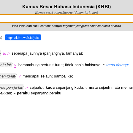
Kamus Besar Bahasa Indonesia (KBBI)
Kamus versi online/daring (dalam jaringan)
Bisa lebih dari satu, contoh:
ambyar,terjemah,integritas,sinonim,efektif,analisis
k
):
https://kbbi.web.id/julat
/
kl n
seberapa jauhnya (panjangnya, lamanya);
r·ju·lat/
v
bersambung berturut-turut; tidak habis-habisnya: ~
tamu datang;
men·ju·lat/
v
mencapai sejauh; sampai ke;
/se·pen·ju·lat/
n
sejauh;
~ kuda
sepanjang kuda;
~ mata
sejauh mata mema
bakkan;
~ perahu
sepanjang perahu