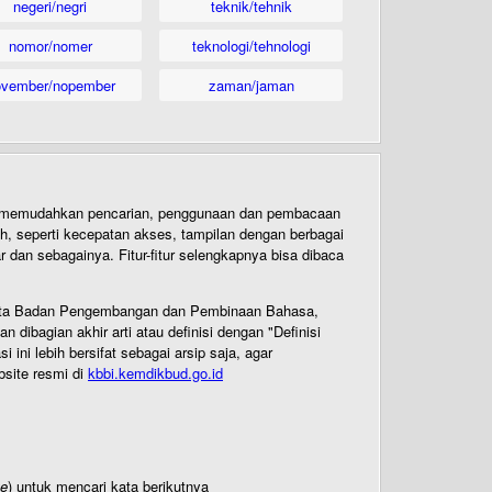
negeri/negri
teknik/tehnik
nomor/nomer
teknologi/tehnologi
ovember/nopember
zaman/jaman
uk memudahkan pencarian, penggunaan dan pembacaan
ih, seperti kecepatan akses, tampilan dengan berbagai
dan sebagainya. Fitur-fitur selengkapnya bisa dibaca
 Cipta Badan Pengembangan dan Pembinaan Bahasa,
ibagian akhir arti atau definisi dengan "Definisi
ni lebih bersifat sebagai arsip saja, agar
bsite resmi di
kbbi.kemdikbud.go.id
te
) untuk mencari kata berikutnya