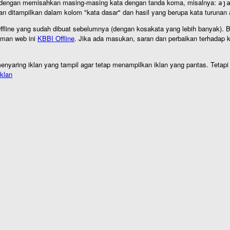
an dengan memisahkan masing-masing kata dengan tanda koma, misalnya:
aj
an ditampilkan dalam kolom "kata dasar" dan hasil yang berupa kata turuna
I Offline yang sudah dibuat sebelumnya (dengan kosakata yang lebih banyak). 
aman web ini
KBBI Offline
. Jika ada masukan, saran dan perbaikan terhadap kb
nyaring iklan yang tampil agar tetap menampilkan iklan yang pantas. Tetapi j
klan