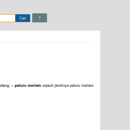
?
ndang;
~ peluru meriam
sejauh jatuhnya peluru meriam