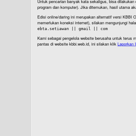
Untuk pencarian banyak kata sekaligus, bisa dilakuk
program dan komputer). Jika ditemukan, hasil utama ak
Edisi online/daring ini merupakan alternatif versi KBB
memerlukan koneksi internet), silakan mengunjungi hal
ebta.setiawan || gmail || com
Kami sebagai pengelola website berusaha untuk terus me
pantas di website kbbi.web.id, ini silakan klik
Laporkan I