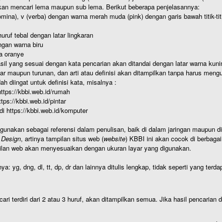
kan mencari lema maupun sub lema. Berikut beberapa penjelasannya:
nomina), v (verba) dengan warna merah muda (pink) dengan garis bawah titik-
uruf tebal dengan latar lingkaran
gan warna biru
a oranye
hasil yang sesuai dengan kata pencarian akan ditandai dengan latar warna kuni
r maupun turunan, dan arti atau definisi akan ditampilkan tanpa harus mengu
h diingat untuk definisi kata, misalnya :
 https://kbbi.web.id/rumah
https://kbbi.web.id/pintar
 di https://kbbi.web.id/komputer
igunakan sebagai referensi dalam penulisan, baik di dalam jaringan maupun di 
 Design
, artinya tampilan situs web (
website
) KBBI ini akan cocok di berbaga
ilan web akan menyesuaikan dengan ukuran layar yang digunakan.
nya: yg, dng, dl, tt, dp, dr dan lainnya ditulis lengkap, tidak seperti yang te
cari terdiri dari 2 atau 3 huruf, akan ditampilkan semua. Jika hasil pencarian