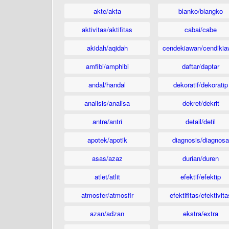
akte/akta
blanko/blangko
aktivitas/aktifitas
cabai/cabe
akidah/aqidah
cendekiawan/cendikia
amfibi/amphibi
daftar/daptar
andal/handal
dekoratif/dekoratip
analisis/analisa
dekret/dekrit
antre/antri
detail/detil
apotek/apotik
diagnosis/diagnosa
asas/azaz
durian/duren
atlet/atlit
efektif/efektip
atmosfer/atmosfir
efektifitas/efektivita
azan/adzan
ekstra/extra