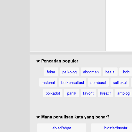
★ Pencarian populer
fobia
psikolog
abdomen
basis
hobi
rasional
berkonsultasi
semburat
solilokui
polkadot
panik
favorit
kreatif
antologi
★ Mana penulisan kata yang benar?
abjad/abjat
biosfer/biosfir