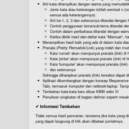
Arti kata ditampilkan dengan warna yang memudah
Jenis kata atau keterangan istilah semisal n (
semua ada keterangannya)
Arti ke-1, 2, 3 dan seterusnya ditandai dengan h
Contoh penggunaan lema/sub-lema ditandai den
Contoh dalam peribahasa ditandai dengan warn
Ketika diklik hasil dari daftar kata "Memuat", 
Menampilkan hasil baik yang ada di dalam kata dasa
Pranala (
Pretty Permalink/Link
) yang indah dan muda
Kata 'rumah' akan mempunyai pranala (
link
) di
Kata 'pintar' akan mempunyai pranala (
link
) di 
Kata 'komputer' akan mempunyai pranala (
link
)
dan seterusnya
Sehingga diharapkan pranala (
link
) tersebut dapat d
Aplikasi dikembangkan dengan konsep
Responsive
Tab), termasuk komputer dan netbook/laptop. Tamp
Tambahan kata-kata baru diluar KBBI edisi III
Penulisan singkatan di bagian definisi seperti misal
✔ Informasi Tambahan
Tidak semua hasil pencarian, terutama jika kata yang di
yang dapat langsung di klik akan dibatasi jumlahnya.