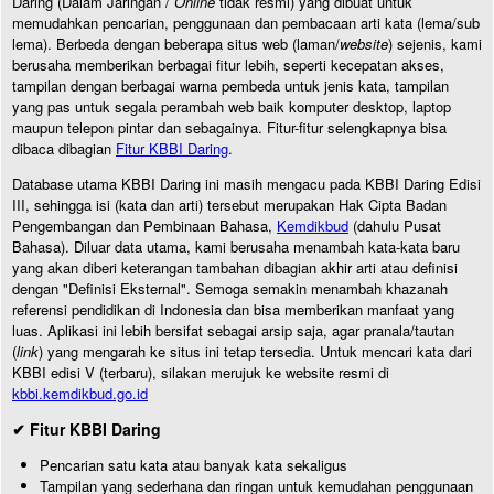
Daring (Dalam Jaringan /
Online
tidak resmi) yang dibuat untuk
memudahkan pencarian, penggunaan dan pembacaan arti kata (lema/sub
lema). Berbeda dengan beberapa situs web (laman/
website
) sejenis, kami
berusaha memberikan berbagai fitur lebih, seperti kecepatan akses,
tampilan dengan berbagai warna pembeda untuk jenis kata, tampilan
yang pas untuk segala perambah web baik komputer desktop, laptop
maupun telepon pintar dan sebagainya. Fitur-fitur selengkapnya bisa
dibaca dibagian
Fitur KBBI Daring
.
Database utama KBBI Daring ini masih mengacu pada KBBI Daring Edisi
III, sehingga isi (kata dan arti) tersebut merupakan Hak Cipta Badan
Pengembangan dan Pembinaan Bahasa,
Kemdikbud
(dahulu Pusat
Bahasa). Diluar data utama, kami berusaha menambah kata-kata baru
yang akan diberi keterangan tambahan dibagian akhir arti atau definisi
dengan "Definisi Eksternal". Semoga semakin menambah khazanah
referensi pendidikan di Indonesia dan bisa memberikan manfaat yang
luas. Aplikasi ini lebih bersifat sebagai arsip saja, agar pranala/tautan
(
link
) yang mengarah ke situs ini tetap tersedia. Untuk mencari kata dari
KBBI edisi V (terbaru), silakan merujuk ke website resmi di
kbbi.kemdikbud.go.id
✔ Fitur KBBI Daring
Pencarian satu kata atau banyak kata sekaligus
Tampilan yang sederhana dan ringan untuk kemudahan penggunaan