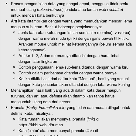
Proses pengambilan data yang sangat cepat, pengguna tidak perlu
memuat ulang (
reload/refresh
) jendela atau laman web (
website
)
untuk mencari kata berikutnya
Arti kata ditampilkan dengan warna yang memudahkan mencari lema
maupun sub lema. Berikut beberapa penjelasannya:
Jenis kata atau keterangan istilah semisal n (nomina), v (verba)
dengan warna merah muda (pink) dengan garis bawah titik-titik.
Arahkan mouse untuk melihat keterangannya (belum semua ada
keterangannya)
Arti ke-1, 2, 3 dan seterusnya ditandai dengan huruf tebal
dengan latar lingkaran
Contoh penggunaan lema/sub-lema ditandai dengan warna biru
Contoh dalam peribahasa ditandai dengan warna oranye
Ketika diklik hasil dari daftar kata "Memuat", hasil yang sesuai
dengan kata pencarian akan ditandai dengan latar warna kuning
Menampilkan hasil baik yang ada di dalam kata dasar maupun
turunan, dan arti atau definisi akan ditampilkan tanpa harus
mengunduh ulang data dari server
Pranala (
Pretty Permalink/Link
) yang indah dan mudah diingat untuk
definisi kata, misalnya :
Kata 'rumah' akan mempunyai pranala (
link
) di
https://kbbi.web.id/rumah
Kata 'pintar' akan mempunyai pranala (
link
) di