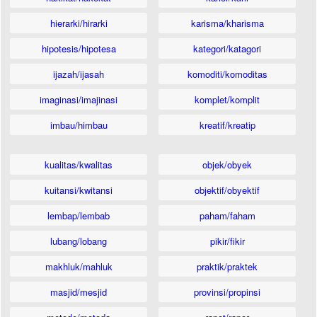
hierarki/hirarki
karisma/kharisma
hipotesis/hipotesa
kategori/katagori
ijazah/ijasah
komoditi/komoditas
imaginasi/imajinasi
komplet/komplit
imbau/himbau
kreatif/kreatip
kualitas/kwalitas
objek/obyek
kuitansi/kwitansi
objektif/obyektif
lembap/lembab
paham/faham
lubang/lobang
pikir/fikir
makhluk/mahluk
praktik/praktek
masjid/mesjid
provinsi/propinsi