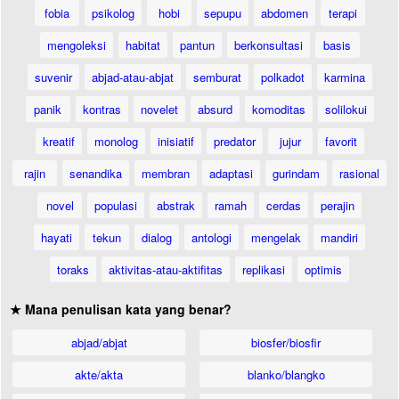
fobia
psikolog
hobi
sepupu
abdomen
terapi
mengoleksi
habitat
pantun
berkonsultasi
basis
suvenir
abjad-atau-abjat
semburat
polkadot
karmina
panik
kontras
novelet
absurd
komoditas
solilokui
kreatif
monolog
inisiatif
predator
jujur
favorit
rajin
senandika
membran
adaptasi
gurindam
rasional
novel
populasi
abstrak
ramah
cerdas
perajin
hayati
tekun
dialog
antologi
mengelak
mandiri
toraks
aktivitas-atau-aktifitas
replikasi
optimis
★ Mana penulisan kata yang benar?
abjad/abjat
biosfer/biosfir
akte/akta
blanko/blangko