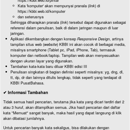
https://kbbi.web.id/pintar
Kata 'komputer' akan mempunyai pranala (
link
) di
https://kbbi.web.id/komputer
dan seterusnya
Sehingga diharapkan pranala (
link
) tersebut dapat digunakan sebagai
referensi dalam penulisan, baik di dalam jaringan maupun di luar
jaringan.
Aplikasi dikembangkan dengan konsep
Responsive Design
, artinya
tampilan situs web (
website
) KBBI ini akan cocok di berbagai media,
misalnya smartphone (Tablet pc, iPad, iPhone, Tab), termasuk
komputer dan netbook/laptop. Tampilan web akan menyesuaikan
dengan ukuran layar yang digunakan.
Tambahan kata-kata baru diluar KBBI edisi III
Penulisan singkatan di bagian definisi seperti misalnya: yg, dng, dl,
tt, dp, dr dan lainnya ditulis lengkap, tidak seperti yang terdapat di
KBBI PusatBahasa.
✔ Informasi Tambahan
Tidak semua hasil pencarian, terutama jika kata yang dicari terdiri dari 2
atau 3 huruf, akan ditampilkan semua. Jika hasil pencarian dari daftar
kata "Memuat" sangat banyak, maka hasil yang dapat langsung di klik
akan dibatasi jumlahnya.
Untuk pencarian banyak kata sekaligus, bisa dilakukan dengan