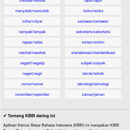
metode/metoda
rapot/rapor
menyolok/mencolok
risiko/resiko
miliar/milyar
sariawan/seriawan
nampak/tampak
sekretaris/sekertaris
napas/nafas
sistem/sistim
nasihat/nasehat
standarisasi/standardisasi
negatif/negatip
subjek/subyek
negeri/negri
teknik/tehnik
nomor/nomer
teknologi/tehnologi
november/nopember
zaman/jaman
✔ Tentang KBBI daring ini
Aplikasi Kamus Besar Bahasa Indonesia (KBBI) ini merupakan KBBI