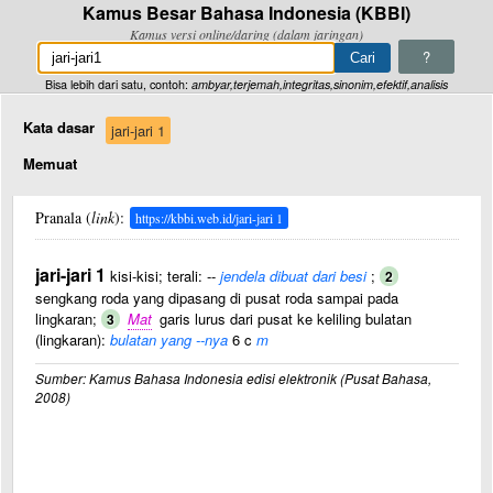
Kamus Besar Bahasa Indonesia (KBBI)
Kamus versi online/daring (dalam jaringan)
?
Bisa lebih dari satu, contoh:
ambyar,terjemah,integritas,sinonim,efektif,analisis
Kata dasar
jari-jari 1
Memuat
Pranala (
link
):
https://kbbi.web.id/jari-jari 1
jari-jari 1
kisi-kisi; terali: --
jendela dibuat dari besi
;
2
sengkang roda yang dipasang di pusat roda sampai pada
lingkaran;
Mat
garis lurus dari pusat ke keliling bulatan
3
(lingkaran):
bulatan yang --nya
6 c
m
Sumber: Kamus Bahasa Indonesia edisi elektronik (Pusat Bahasa,
2008)