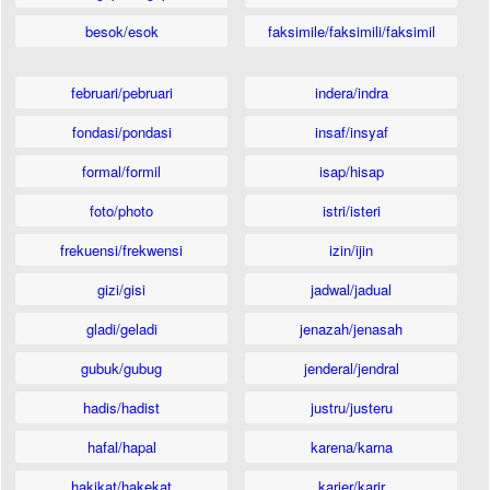
besok/esok
faksimile/faksimili/faksimil
februari/pebruari
indera/indra
fondasi/pondasi
insaf/insyaf
formal/formil
isap/hisap
foto/photo
istri/isteri
frekuensi/frekwensi
izin/ijin
gizi/gisi
jadwal/jadual
gladi/geladi
jenazah/jenasah
gubuk/gubug
jenderal/jendral
hadis/hadist
justru/justeru
hafal/hapal
karena/karna
hakikat/hakekat
karier/karir