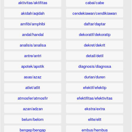
aktivitas/aktifitas
cabai/cabe
akidah/aqidah
cendekiawan/cendikiawan
amfibi/amphibi
daftar/daptar
andal/handal
dekoratif/dekoratip
analisis/analisa
dekret/dekrit
antre/antri
detail/detil
apotek/apotik
diagnosis/diagnosa
asas/azaz
durian/duren
atlet/atlit
efektif/efektip
atmosfer/atmosfir
efektifitas/efektivitas
azan/adzan
ekstra/extra
belum/belom
elite/elit
bengep/bengap
embus/hembus