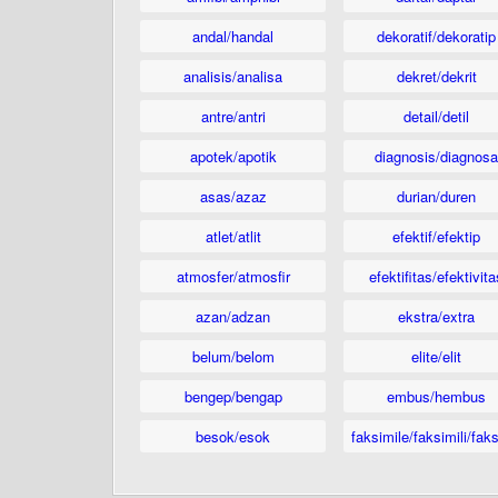
andal/handal
dekoratif/dekoratip
analisis/analisa
dekret/dekrit
antre/antri
detail/detil
apotek/apotik
diagnosis/diagnosa
asas/azaz
durian/duren
atlet/atlit
efektif/efektip
atmosfer/atmosfir
efektifitas/efektivita
azan/adzan
ekstra/extra
belum/belom
elite/elit
bengep/bengap
embus/hembus
besok/esok
faksimile/faksimili/faks