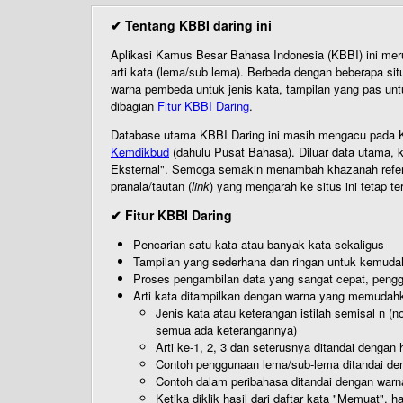
✔ Tentang KBBI daring ini
Aplikasi Kamus Besar Bahasa Indonesia (KBBI) ini me
arti kata (lema/sub lema). Berbeda dengan beberapa sit
warna pembeda untuk jenis kata, tampilan yang pas unt
dibagian
Fitur KBBI Daring
.
Database utama KBBI Daring ini masih mengacu pada KB
Kemdikbud
(dahulu Pusat Bahasa). Diluar data utama, k
Eksternal". Semoga semakin menambah khazanah referensi
pranala/tautan (
link
) yang mengarah ke situs ini tetap te
✔ Fitur KBBI Daring
Pencarian satu kata atau banyak kata sekaligus
Tampilan yang sederhana dan ringan untuk kemud
Proses pengambilan data yang sangat cepat, pengg
Arti kata ditampilkan dengan warna yang memudah
Jenis kata atau keterangan istilah semisal n (
semua ada keterangannya)
Arti ke-1, 2, 3 dan seterusnya ditandai dengan h
Contoh penggunaan lema/sub-lema ditandai den
Contoh dalam peribahasa ditandai dengan warn
Ketika diklik hasil dari daftar kata "Memuat", 