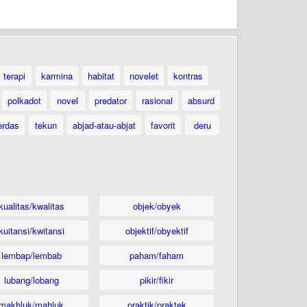
terapi
karmina
habitat
novelet
kontras
polkadot
novel
predator
rasional
absurd
erdas
tekun
abjad-atau-abjat
favorit
deru
kualitas/kwalitas
objek/obyek
kuitansi/kwitansi
objektif/obyektif
lembap/lembab
paham/faham
lubang/lobang
pikir/fikir
makhluk/mahluk
praktik/praktek