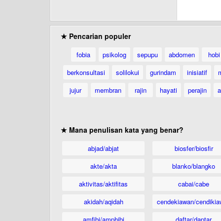
★ Pencarian populer
fobia
psikolog
sepupu
abdomen
hobi
berkonsultasi
solilokui
gurindam
inisiatif
jujur
membran
rajin
hayati
perajin
a
★ Mana penulisan kata yang benar?
abjad/abjat
biosfer/biosfir
akte/akta
blanko/blangko
aktivitas/aktifitas
cabai/cabe
akidah/aqidah
cendekiawan/cendikia
amfibi/amphibi
daftar/daptar