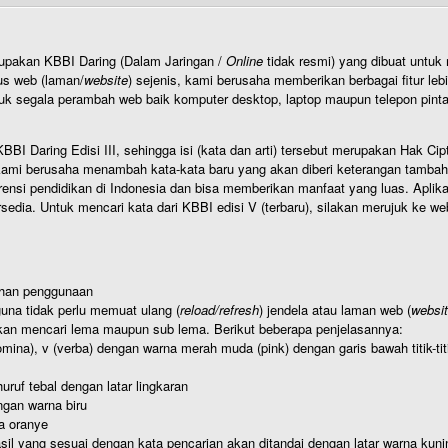
rupakan KBBI Daring (Dalam Jaringan /
Online
tidak resmi) yang dibuat unt
us web (laman/
website
) sejenis, kami berusaha memberikan berbagai fitur leb
uk segala perambah web baik komputer desktop, laptop maupun telepon pintar 
BI Daring Edisi III, sehingga isi (kata dan arti) tersebut merupakan Hak
ami berusaha menambah kata-kata baru yang akan diberi keterangan tambahan d
 pendidikan di Indonesia dan bisa memberikan manfaat yang luas. Aplikasi i
rsedia. Untuk mencari kata dari KBBI edisi V (terbaru), silakan merujuk ke we
ahan penggunaan
una tidak perlu memuat ulang (
reload/refresh
) jendela atau laman web (
websi
kan mencari lema maupun sub lema. Berikut beberapa penjelasannya:
nomina), v (verba) dengan warna merah muda (pink) dengan garis bawah titik-
uruf tebal dengan latar lingkaran
gan warna biru
a oranye
hasil yang sesuai dengan kata pencarian akan ditandai dengan latar warna kuni