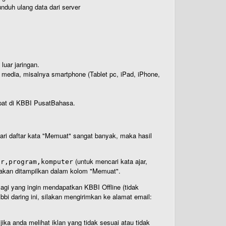
nduh ulang data dari server
luar jaringan.
i media, misalnya smartphone (Tablet pc, iPad, iPhone,
rdapat di KBBI PusatBahasa.
 dari daftar kata "Memuat" sangat banyak, maka hasil
(untuk mencari kata ajar,
ar,program,komputer
n akan ditampilkan dalam kolom "Memuat".
Bagi yang ingin mendapatkan KBBI Offline (tidak
bi daring ini, silakan mengirimkan ke alamat email:
ika anda melihat iklan yang tidak sesuai atau tidak