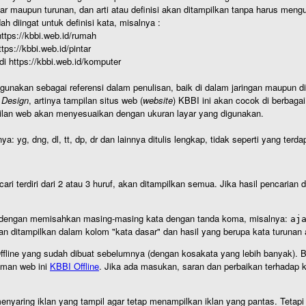
r maupun turunan, dan arti atau definisi akan ditampilkan tanpa harus mengu
h diingat untuk definisi kata, misalnya :
 https://kbbi.web.id/rumah
https://kbbi.web.id/pintar
 di https://kbbi.web.id/komputer
igunakan sebagai referensi dalam penulisan, baik di dalam jaringan maupun di 
 Design
, artinya tampilan situs web (
website
) KBBI ini akan cocok di berbaga
ilan web akan menyesuaikan dengan ukuran layar yang digunakan.
nya: yg, dng, dl, tt, dp, dr dan lainnya ditulis lengkap, tidak seperti yang te
cari terdiri dari 2 atau 3 huruf, akan ditampilkan semua. Jika hasil pencarian
an dengan memisahkan masing-masing kata dengan tanda koma, misalnya:
aj
an ditampilkan dalam kolom "kata dasar" dan hasil yang berupa kata turuna
I Offline yang sudah dibuat sebelumnya (dengan kosakata yang lebih banyak). 
aman web ini
KBBI Offline
. Jika ada masukan, saran dan perbaikan terhadap kb
nyaring iklan yang tampil agar tetap menampilkan iklan yang pantas. Tetapi j