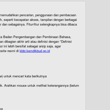
uk memudahkan pencarian, penggunaan dan pembacaan
ih, seperti kecepatan akses, tampilan dengan berbagai
dan sebagainya. Fitur-fitur selengkapnya bisa dibaca
 Cipta Badan Pengembangan dan Pembinaan Bahasa,
ibagian akhir arti atau definisi dengan "Definisi
ni lebih bersifat sebagai arsip saja, agar
bsite resmi di
kbbi.kemdikbud.go.id
te
) untuk mencari kata berikutnya
titik. Arahkan mouse untuk melihat keterangannya (belum
ng