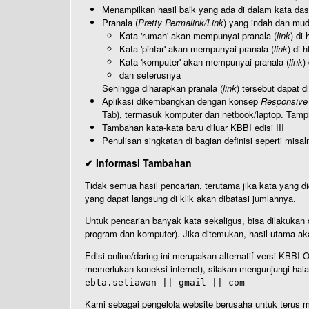
Menampilkan hasil baik yang ada di dalam kata dasa
Pranala (
Pretty Permalink/Link
) yang indah dan muda
Kata 'rumah' akan mempunyai pranala (
link
) di
Kata 'pintar' akan mempunyai pranala (
link
) di 
Kata 'komputer' akan mempunyai pranala (
link
)
dan seterusnya
Sehingga diharapkan pranala (
link
) tersebut dapat d
Aplikasi dikembangkan dengan konsep
Responsive
Tab), termasuk komputer dan netbook/laptop. Tamp
Tambahan kata-kata baru diluar KBBI edisi III
Penulisan singkatan di bagian definisi seperti misal
✔ Informasi Tambahan
Tidak semua hasil pencarian, terutama jika kata yang di
yang dapat langsung di klik akan dibatasi jumlahnya.
Untuk pencarian banyak kata sekaligus, bisa dilakuk
program dan komputer). Jika ditemukan, hasil utama ak
Edisi online/daring ini merupakan alternatif versi KBB
memerlukan koneksi internet), silakan mengunjungi hal
ebta.setiawan || gmail || com
Kami sebagai pengelola website berusaha untuk terus me