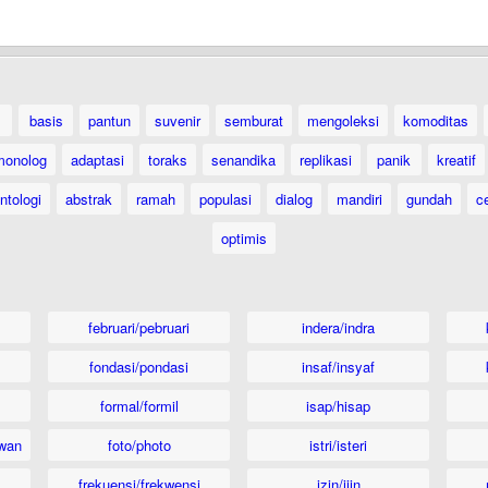
basis
pantun
suvenir
semburat
mengoleksi
komoditas
monolog
adaptasi
toraks
senandika
replikasi
panik
kreatif
ntologi
abstrak
ramah
populasi
dialog
mandiri
gundah
c
optimis
februari/pebruari
indera/indra
fondasi/pondasi
insaf/insyaf
formal/formil
isap/hisap
wan
foto/photo
istri/isteri
frekuensi/frekwensi
izin/ijin