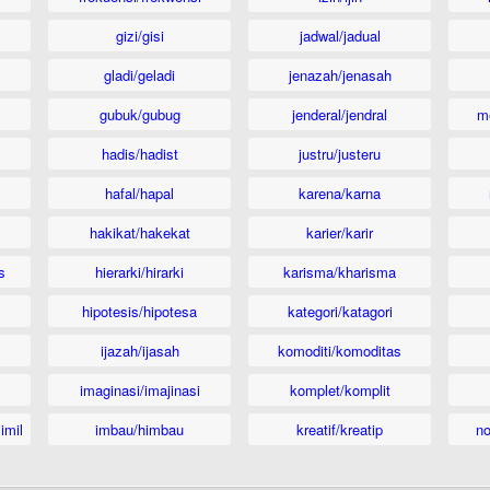
gizi/gisi
jadwal/jadual
gladi/geladi
jenazah/jenasah
gubuk/gubug
jenderal/jendral
m
hadis/hadist
justru/justeru
hafal/hapal
karena/karna
hakikat/hakekat
karier/karir
s
hierarki/hirarki
karisma/kharisma
hipotesis/hipotesa
kategori/katagori
ijazah/ijasah
komoditi/komoditas
imaginasi/imajinasi
komplet/komplit
imil
imbau/himbau
kreatif/kreatip
n