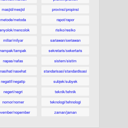
masjid/mesjid
provinsi/propinsi
metode/metoda
rapot/rapor
enyolok/mencolok
risiko/resiko
miliar/milyar
sariawan/seriawan
nampak/tampak
sekretaris/sekertaris
napas/nafas
sistem/sistim
nasihat/nasehat
standarisasi/standardisasi
negatif/negatip
subjek/subyek
negeri/negri
teknik/tehnik
nomor/nomer
teknologi/tehnologi
ovember/nopember
zaman/jaman