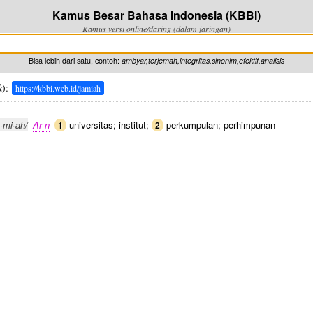
Kamus Besar Bahasa Indonesia (KBBI)
Kamus versi online/daring (dalam jaringan)
Bisa lebih dari satu, contoh:
ambyar,terjemah,integritas,sinonim,efektif,analisis
k
):
https://kbbi.web.id/jamiah
a·mi·ah/
Ar n
universitas; institut;
perkumpulan; perhimpunan
1
2