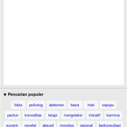
★ Pencarian populer
fobia
psikolog
abdomen
basis
hobi
sepupu
pantun
komoditas
terapi
mengoleksi
inisiatif
karmina
suvenir
novelet
absurd
monolog
rasional
berkonsultasi