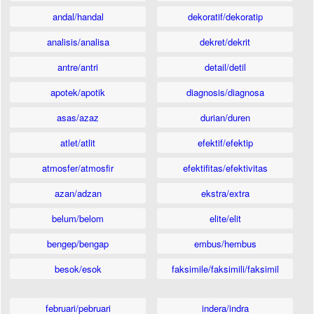
andal/handal
dekoratif/dekoratip
analisis/analisa
dekret/dekrit
antre/antri
detail/detil
apotek/apotik
diagnosis/diagnosa
asas/azaz
durian/duren
atlet/atlit
efektif/efektip
atmosfer/atmosfir
efektifitas/efektivitas
azan/adzan
ekstra/extra
belum/belom
elite/elit
bengep/bengap
embus/hembus
besok/esok
faksimile/faksimili/faksimil
februari/pebruari
indera/indra