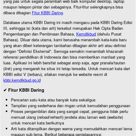
yang pas untuk segala perambah web baik komputer desktop, laptop
maupun telepon pintar dan sebagainya. Fitur-fitur selengkapnya bisa
dibaca dibagian
Fitur KBBI Daring
.
Database utama KBBI Daring ini masih mengacu pada KBBI Daring Edisi
III, sehingga isi (kata dan arti) tersebut merupakan Hak Cipta Badan
Pengembangan dan Pembinaan Bahasa,
Kemdikbud
(dahulu Pusat
Bahasa). Diluar data utama, kami berusaha menambah kata-kata baru
yang akan diberi keterangan tambahan dibagian akhir arti atau definisi
dengan "Definisi Eksternal". Semoga semakin menambah khazanah
referensi pendidikan di Indonesia dan bisa memberikan manfaat yang
luas. Aplikasi ini lebih bersifat sebagai arsip saja, agar pranala/tautan
(
link
) yang mengarah ke situs ini tetap tersedia. Untuk mencari kata dari
KBBI edisi V (terbaru), silakan merujuk ke website resmi di
kbbi.kemdikbud.go.id
✔ Fitur KBBI Daring
Pencarian satu kata atau banyak kata sekaligus
Tampilan yang sederhana dan ringan untuk kemudahan penggunaan
Proses pengambilan data yang sangat cepat, pengguna tidak perlu
memuat ulang (
reload/refresh
) jendela atau laman web (
website
)
untuk mencari kata berikutnya
Arti kata ditampilkan dengan warna yang memudahkan mencari lema
maupun sub lema. Berikut beberapa penjelasannya: