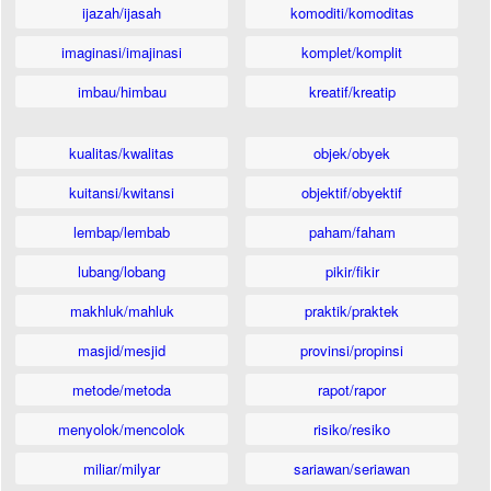
ijazah/ijasah
komoditi/komoditas
imaginasi/imajinasi
komplet/komplit
imbau/himbau
kreatif/kreatip
kualitas/kwalitas
objek/obyek
kuitansi/kwitansi
objektif/obyektif
lembap/lembab
paham/faham
lubang/lobang
pikir/fikir
makhluk/mahluk
praktik/praktek
masjid/mesjid
provinsi/propinsi
metode/metoda
rapot/rapor
menyolok/mencolok
risiko/resiko
miliar/milyar
sariawan/seriawan