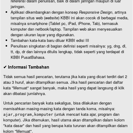
referensi dalam penulisan, baik di dalam jaringan maupun di luar
jaringan.
Aplikasi dikembangkan dengan konsep
Responsive Design
, artinya
tampilan situs web (
website
) KBBI ini akan cocok di berbagai media,
misalnya smartphone (Tablet pc, iPad, iPhone, Tab), termasuk
komputer dan netbook/laptop. Tampilan web akan menyesuaikan
dengan ukuran layar yang digunakan.
Tambahan kata-kata baru diluar KBBI edisi III
Penulisan singkatan di bagian definisi seperti misalnya: yg, dng, dl,
tt, dp, dr dan lainnya ditulis lengkap, tidak seperti yang terdapat di
KBBI PusatBahasa.
✔ Informasi Tambahan
Tidak semua hasil pencarian, terutama jika kata yang dicari terdiri dari 2
atau 3 huruf, akan ditampilkan semua. Jika hasil pencarian dari daftar
kata "Memuat" sangat banyak, maka hasil yang dapat langsung di klik
akan dibatasi jumlahnya.
Untuk pencarian banyak kata sekaligus, bisa dilakukan dengan
memisahkan masing-masing kata dengan tanda koma, misalnya:
(untuk mencari kata ajar, program dan
ajar,program,komputer
komputer). Jika ditemukan, hasil utama akan ditampilkan dalam kolom
"kata dasar" dan hasil yang berupa kata turunan akan ditampilkan dalam
kolom "Memuat".