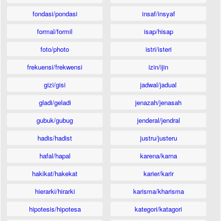
fondasi/pondasi
insaf/insyaf
formal/formil
isap/hisap
foto/photo
istri/isteri
frekuensi/frekwensi
izin/ijin
gizi/gisi
jadwal/jadual
gladi/geladi
jenazah/jenasah
gubuk/gubug
jenderal/jendral
hadis/hadist
justru/justeru
hafal/hapal
karena/karna
hakikat/hakekat
karier/karir
hierarki/hirarki
karisma/kharisma
hipotesis/hipotesa
kategori/katagori