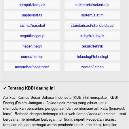
nampak/tampak
sekretaris/sekertaris
napas/nafas
sistem/sistim
nasihat/nasehat
standarisasi/standardisasi
negatif/negatip
subjek/subyek
negeri/negri
teknik/tehnik
nomor/nomer
teknologi/tehnologi
november/nopember
zaman/jaman
✔ Tentang KBBI daring ini
Aplikasi Kamus Besar Bahasa Indonesia (KBBI) ini merupakan KBBI
Daring (Dalam Jaringan /
Online
tidak resmi) yang dibuat untuk
memudahkan pencarian, penggunaan dan pembacaan arti kata (lema/sub
lema). Berbeda dengan beberapa situs web (laman/
website
) sejenis, kami
berusaha memberikan berbagai fitur lebih, seperti kecepatan akses,
tampilan dengan berbagai warna pembeda untuk jenis kata, tampilan