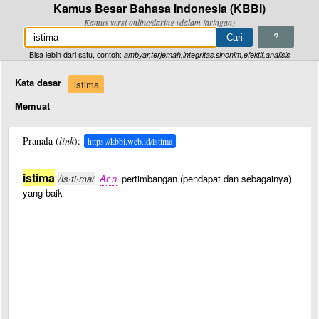
Kamus Besar Bahasa Indonesia (KBBI)
Kamus versi online/daring (dalam jaringan)
?
Bisa lebih dari satu, contoh:
ambyar,terjemah,integritas,sinonim,efektif,analisis
Kata dasar
istima
Memuat
Pranala (
link
):
https://kbbi.web.id/istima
istima
/is·ti·ma/
Ar n
pertimbangan (pendapat dan sebagainya)
yang baik