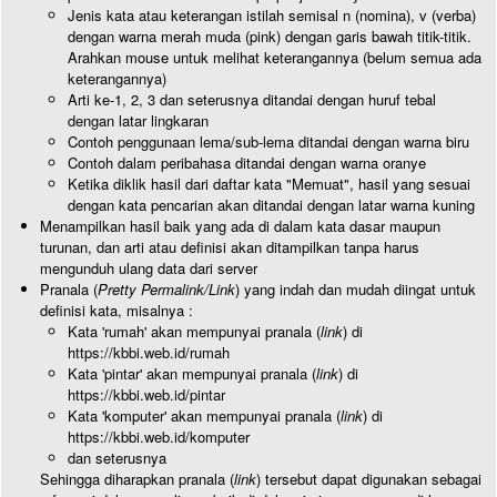
Jenis kata atau keterangan istilah semisal n (nomina), v (verba)
dengan warna merah muda (pink) dengan garis bawah titik-titik.
Arahkan mouse untuk melihat keterangannya (belum semua ada
keterangannya)
Arti ke-1, 2, 3 dan seterusnya ditandai dengan huruf tebal
dengan latar lingkaran
Contoh penggunaan lema/sub-lema ditandai dengan warna biru
Contoh dalam peribahasa ditandai dengan warna oranye
Ketika diklik hasil dari daftar kata "Memuat", hasil yang sesuai
dengan kata pencarian akan ditandai dengan latar warna kuning
Menampilkan hasil baik yang ada di dalam kata dasar maupun
turunan, dan arti atau definisi akan ditampilkan tanpa harus
mengunduh ulang data dari server
Pranala (
Pretty Permalink/Link
) yang indah dan mudah diingat untuk
definisi kata, misalnya :
Kata 'rumah' akan mempunyai pranala (
link
) di
https://kbbi.web.id/rumah
Kata 'pintar' akan mempunyai pranala (
link
) di
https://kbbi.web.id/pintar
Kata 'komputer' akan mempunyai pranala (
link
) di
https://kbbi.web.id/komputer
dan seterusnya
Sehingga diharapkan pranala (
link
) tersebut dapat digunakan sebagai