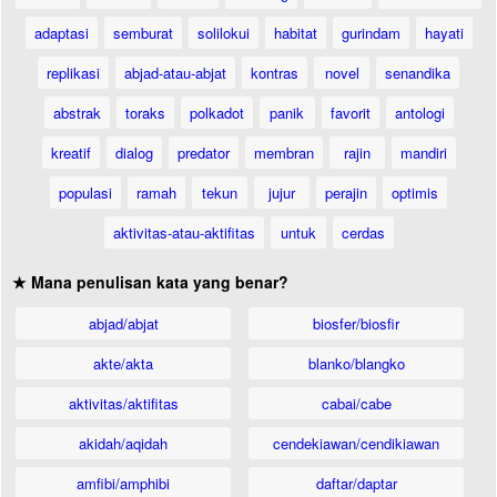
adaptasi
semburat
solilokui
habitat
gurindam
hayati
replikasi
abjad-atau-abjat
kontras
novel
senandika
abstrak
toraks
polkadot
panik
favorit
antologi
kreatif
dialog
predator
membran
rajin
mandiri
populasi
ramah
tekun
jujur
perajin
optimis
aktivitas-atau-aktifitas
untuk
cerdas
★ Mana penulisan kata yang benar?
abjad/abjat
biosfer/biosfir
akte/akta
blanko/blangko
aktivitas/aktifitas
cabai/cabe
akidah/aqidah
cendekiawan/cendikiawan
amfibi/amphibi
daftar/daptar