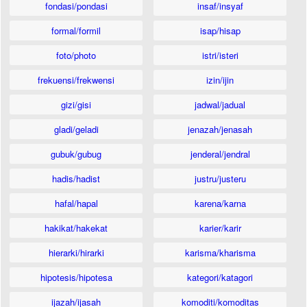
fondasi/pondasi
insaf/insyaf
formal/formil
isap/hisap
foto/photo
istri/isteri
frekuensi/frekwensi
izin/ijin
gizi/gisi
jadwal/jadual
gladi/geladi
jenazah/jenasah
gubuk/gubug
jenderal/jendral
hadis/hadist
justru/justeru
hafal/hapal
karena/karna
hakikat/hakekat
karier/karir
hierarki/hirarki
karisma/kharisma
hipotesis/hipotesa
kategori/katagori
ijazah/ijasah
komoditi/komoditas