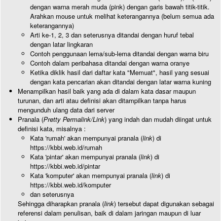
dengan warna merah muda (pink) dengan garis bawah titik-titik.
Arahkan mouse untuk melihat keterangannya (belum semua ada
keterangannya)
Arti ke-1, 2, 3 dan seterusnya ditandai dengan huruf tebal
dengan latar lingkaran
Contoh penggunaan lema/sub-lema ditandai dengan warna biru
Contoh dalam peribahasa ditandai dengan warna oranye
Ketika diklik hasil dari daftar kata "Memuat", hasil yang sesuai
dengan kata pencarian akan ditandai dengan latar warna kuning
Menampilkan hasil baik yang ada di dalam kata dasar maupun
turunan, dan arti atau definisi akan ditampilkan tanpa harus
mengunduh ulang data dari server
Pranala (
Pretty Permalink/Link
) yang indah dan mudah diingat untuk
definisi kata, misalnya :
Kata 'rumah' akan mempunyai pranala (
link
) di
https://kbbi.web.id/rumah
Kata 'pintar' akan mempunyai pranala (
link
) di
https://kbbi.web.id/pintar
Kata 'komputer' akan mempunyai pranala (
link
) di
https://kbbi.web.id/komputer
dan seterusnya
Sehingga diharapkan pranala (
link
) tersebut dapat digunakan sebagai
referensi dalam penulisan, baik di dalam jaringan maupun di luar