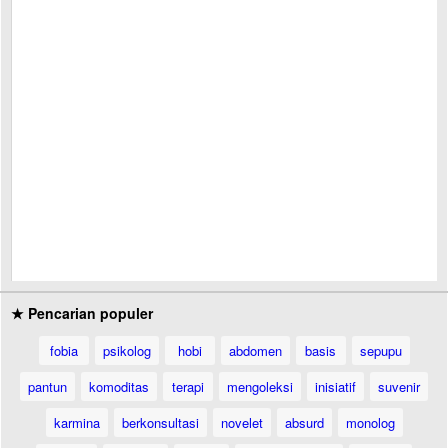
★ Pencarian populer
fobia
psikolog
hobi
abdomen
basis
sepupu
pantun
komoditas
terapi
mengoleksi
inisiatif
suvenir
karmina
berkonsultasi
novelet
absurd
monolog