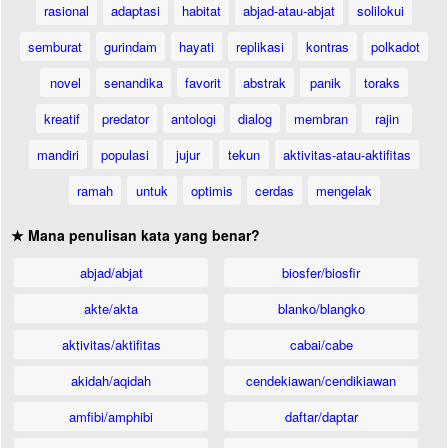
rasional
adaptasi
habitat
abjad-atau-abjat
solilokui
semburat
gurindam
hayati
replikasi
kontras
polkadot
novel
senandika
favorit
abstrak
panik
toraks
kreatif
predator
antologi
dialog
membran
rajin
mandiri
populasi
jujur
tekun
aktivitas-atau-aktifitas
ramah
untuk
optimis
cerdas
mengelak
★ Mana penulisan kata yang benar?
abjad/abjat
biosfer/biosfir
akte/akta
blanko/blangko
aktivitas/aktifitas
cabai/cabe
akidah/aqidah
cendekiawan/cendikiawan
amfibi/amphibi
daftar/daptar