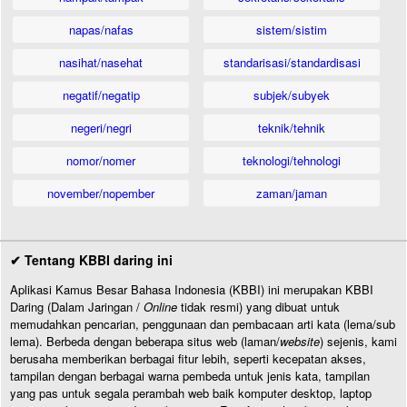
napas/nafas
sistem/sistim
nasihat/nasehat
standarisasi/standardisasi
negatif/negatip
subjek/subyek
negeri/negri
teknik/tehnik
nomor/nomer
teknologi/tehnologi
november/nopember
zaman/jaman
✔ Tentang KBBI daring ini
Aplikasi Kamus Besar Bahasa Indonesia (KBBI) ini merupakan KBBI
Daring (Dalam Jaringan /
Online
tidak resmi) yang dibuat untuk
memudahkan pencarian, penggunaan dan pembacaan arti kata (lema/sub
lema). Berbeda dengan beberapa situs web (laman/
website
) sejenis, kami
berusaha memberikan berbagai fitur lebih, seperti kecepatan akses,
tampilan dengan berbagai warna pembeda untuk jenis kata, tampilan
yang pas untuk segala perambah web baik komputer desktop, laptop