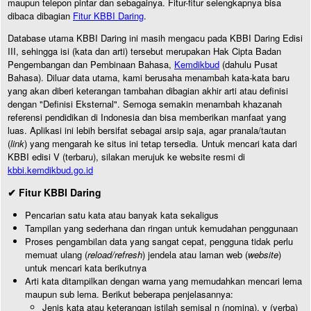
maupun telepon pintar dan sebagainya. Fitur-fitur selengkapnya bisa
dibaca dibagian
Fitur KBBI Daring
.
Database utama KBBI Daring ini masih mengacu pada KBBI Daring Edisi
III, sehingga isi (kata dan arti) tersebut merupakan Hak Cipta Badan
Pengembangan dan Pembinaan Bahasa,
Kemdikbud
(dahulu Pusat
Bahasa). Diluar data utama, kami berusaha menambah kata-kata baru
yang akan diberi keterangan tambahan dibagian akhir arti atau definisi
dengan "Definisi Eksternal". Semoga semakin menambah khazanah
referensi pendidikan di Indonesia dan bisa memberikan manfaat yang
luas. Aplikasi ini lebih bersifat sebagai arsip saja, agar pranala/tautan
(
link
) yang mengarah ke situs ini tetap tersedia. Untuk mencari kata dari
KBBI edisi V (terbaru), silakan merujuk ke website resmi di
kbbi.kemdikbud.go.id
✔ Fitur KBBI Daring
Pencarian satu kata atau banyak kata sekaligus
Tampilan yang sederhana dan ringan untuk kemudahan penggunaan
Proses pengambilan data yang sangat cepat, pengguna tidak perlu
memuat ulang (
reload/refresh
) jendela atau laman web (
website
)
untuk mencari kata berikutnya
Arti kata ditampilkan dengan warna yang memudahkan mencari lema
maupun sub lema. Berikut beberapa penjelasannya:
Jenis kata atau keterangan istilah semisal n (nomina), v (verba)