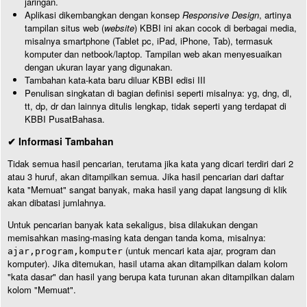
jaringan.
Aplikasi dikembangkan dengan konsep
Responsive Design
, artinya
tampilan situs web (
website
) KBBI ini akan cocok di berbagai media,
misalnya smartphone (Tablet pc, iPad, iPhone, Tab), termasuk
komputer dan netbook/laptop. Tampilan web akan menyesuaikan
dengan ukuran layar yang digunakan.
Tambahan kata-kata baru diluar KBBI edisi III
Penulisan singkatan di bagian definisi seperti misalnya: yg, dng, dl,
tt, dp, dr dan lainnya ditulis lengkap, tidak seperti yang terdapat di
KBBI PusatBahasa.
✔ Informasi Tambahan
Tidak semua hasil pencarian, terutama jika kata yang dicari terdiri dari 2
atau 3 huruf, akan ditampilkan semua. Jika hasil pencarian dari daftar
kata "Memuat" sangat banyak, maka hasil yang dapat langsung di klik
akan dibatasi jumlahnya.
Untuk pencarian banyak kata sekaligus, bisa dilakukan dengan
memisahkan masing-masing kata dengan tanda koma, misalnya:
(untuk mencari kata ajar, program dan
ajar,program,komputer
komputer). Jika ditemukan, hasil utama akan ditampilkan dalam kolom
"kata dasar" dan hasil yang berupa kata turunan akan ditampilkan dalam
kolom "Memuat".