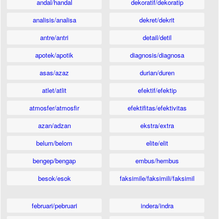
andal/handal
dekoratif/dekoratip
analisis/analisa
dekret/dekrit
antre/antri
detail/detil
apotek/apotik
diagnosis/diagnosa
asas/azaz
durian/duren
atlet/atlit
efektif/efektip
atmosfer/atmosfir
efektifitas/efektivitas
azan/adzan
ekstra/extra
belum/belom
elite/elit
bengep/bengap
embus/hembus
besok/esok
faksimile/faksimili/faksimil
februari/pebruari
indera/indra