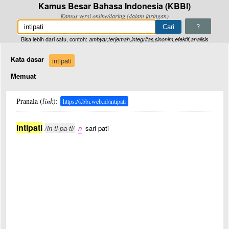
Kamus Besar Bahasa Indonesia (KBBI)
Kamus versi online/daring (dalam jaringan)
?
Bisa lebih dari satu, contoh:
ambyar,terjemah,integritas,sinonim,efektif,analisis
Kata dasar
intipati
Memuat
Pranala (
link
):
https://kbbi.web.id/intipati
intipati
/in·ti·pa·ti/
n
sari pati