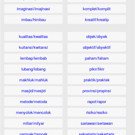
imaginasi/imajinasi
komplet/komplit
imbau/himbau
kreatif/kreatip
kualitas/kwalitas
objek/obyek
kuitansi/kwitansi
objektif/obyektif
lembap/lembab
paham/faham
lubang/lobang
pikir/fikir
makhluk/mahluk
praktik/praktek
masjid/mesjid
provinsi/propinsi
metode/metoda
rapot/rapor
menyolok/mencolok
risiko/resiko
miliar/milyar
sariawan/seriawan
nampak/tampak
sekretaris/sekertaris