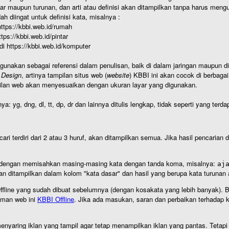
r maupun turunan, dan arti atau definisi akan ditampilkan tanpa harus mengu
h diingat untuk definisi kata, misalnya :
 https://kbbi.web.id/rumah
https://kbbi.web.id/pintar
 di https://kbbi.web.id/komputer
igunakan sebagai referensi dalam penulisan, baik di dalam jaringan maupun di 
 Design
, artinya tampilan situs web (
website
) KBBI ini akan cocok di berbaga
ilan web akan menyesuaikan dengan ukuran layar yang digunakan.
nya: yg, dng, dl, tt, dp, dr dan lainnya ditulis lengkap, tidak seperti yang te
cari terdiri dari 2 atau 3 huruf, akan ditampilkan semua. Jika hasil pencarian
an dengan memisahkan masing-masing kata dengan tanda koma, misalnya:
aj
an ditampilkan dalam kolom "kata dasar" dan hasil yang berupa kata turuna
I Offline yang sudah dibuat sebelumnya (dengan kosakata yang lebih banyak). 
aman web ini
KBBI Offline
. Jika ada masukan, saran dan perbaikan terhadap kb
nyaring iklan yang tampil agar tetap menampilkan iklan yang pantas. Tetapi j