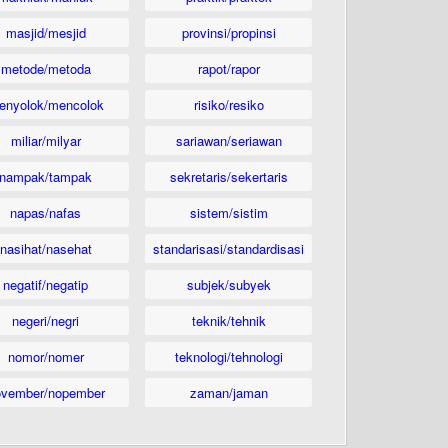
masjid/mesjid
provinsi/propinsi
metode/metoda
rapot/rapor
enyolok/mencolok
risiko/resiko
miliar/milyar
sariawan/seriawan
nampak/tampak
sekretaris/sekertaris
napas/nafas
sistem/sistim
nasihat/nasehat
standarisasi/standardisasi
negatif/negatip
subjek/subyek
negeri/negri
teknik/tehnik
nomor/nomer
teknologi/tehnologi
ovember/nopember
zaman/jaman