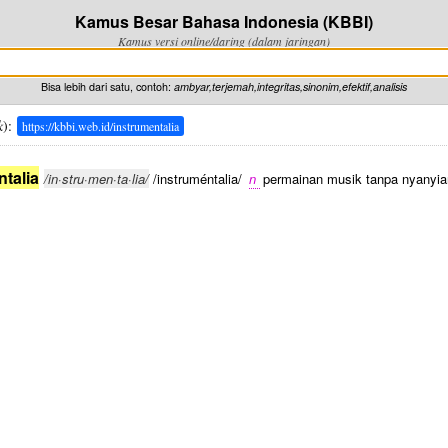
Kamus Besar Bahasa Indonesia (KBBI)
Kamus versi online/daring (dalam jaringan)
Bisa lebih dari satu, contoh:
ambyar,terjemah,integritas,sinonim,efektif,analisis
k
):
https://kbbi.web.id/instrumentalia
ntalia
/in·stru·men·ta·lia/
/instruméntalia/
n
permainan musik tanpa nyanyia