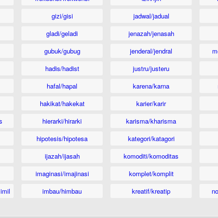
gizi/gisi
jadwal/jadual
gladi/geladi
jenazah/jenasah
gubuk/gubug
jenderal/jendral
m
hadis/hadist
justru/justeru
hafal/hapal
karena/karna
hakikat/hakekat
karier/karir
s
hierarki/hirarki
karisma/kharisma
hipotesis/hipotesa
kategori/katagori
ijazah/ijasah
komoditi/komoditas
imaginasi/imajinasi
komplet/komplit
imil
imbau/himbau
kreatif/kreatip
n