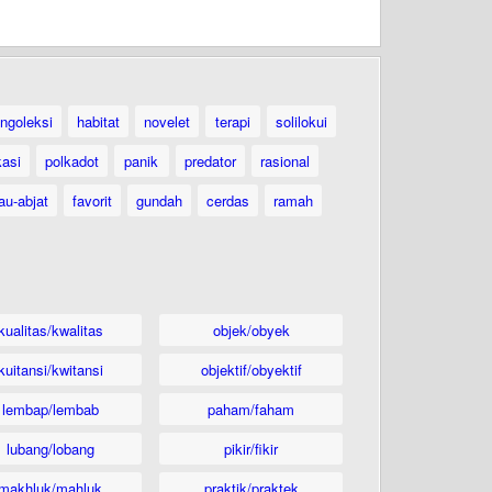
ngoleksi
habitat
novelet
terapi
solilokui
kasi
polkadot
panik
predator
rasional
au-abjat
favorit
gundah
cerdas
ramah
kualitas/kwalitas
objek/obyek
kuitansi/kwitansi
objektif/obyektif
lembap/lembab
paham/faham
lubang/lobang
pikir/fikir
makhluk/mahluk
praktik/praktek