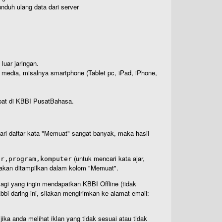
nduh ulang data dari server
luar jaringan.
i media, misalnya smartphone (Tablet pc, iPad, iPhone,
rdapat di KBBI PusatBahasa.
 dari daftar kata "Memuat" sangat banyak, maka hasil
(untuk mencari kata ajar,
ar,program,komputer
n akan ditampilkan dalam kolom "Memuat".
Bagi yang ingin mendapatkan KBBI Offline (tidak
bi daring ini, silakan mengirimkan ke alamat email:
ika anda melihat iklan yang tidak sesuai atau tidak