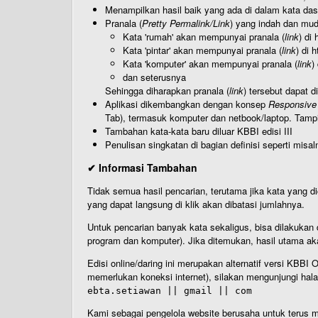
Menampilkan hasil baik yang ada di dalam kata dasa
Pranala (
Pretty Permalink/Link
) yang indah dan muda
Kata 'rumah' akan mempunyai pranala (
link
) di
Kata 'pintar' akan mempunyai pranala (
link
) di 
Kata 'komputer' akan mempunyai pranala (
link
)
dan seterusnya
Sehingga diharapkan pranala (
link
) tersebut dapat d
Aplikasi dikembangkan dengan konsep
Responsive
Tab), termasuk komputer dan netbook/laptop. Tamp
Tambahan kata-kata baru diluar KBBI edisi III
Penulisan singkatan di bagian definisi seperti misal
✔ Informasi Tambahan
Tidak semua hasil pencarian, terutama jika kata yang di
yang dapat langsung di klik akan dibatasi jumlahnya.
Untuk pencarian banyak kata sekaligus, bisa dilakuk
program dan komputer). Jika ditemukan, hasil utama ak
Edisi online/daring ini merupakan alternatif versi KBB
memerlukan koneksi internet), silakan mengunjungi hal
ebta.setiawan || gmail || com
Kami sebagai pengelola website berusaha untuk terus me