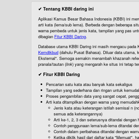
✔ Tentang KBBI daring ini
Aplikasi Kamus Besar Bahasa Indonesia (KBBI) ini me
arti kata (lema/sub lema). Berbeda dengan beberapa sit
warna pembeda untuk jenis kata, tampilan yang pas unt
dibagian
Fitur KBBI Daring
.
Database utama KBBI Daring ini masih mengacu pada KB
Kemdikbud
(dahulu Pusat Bahasa). Diluar data utama, k
Eksternal". Semoga semakin menambah khazanah referensi
pranala/tautan (
link
) yang mengarah ke situs ini tetap te
✔ Fitur KBBI Daring
Pencarian satu kata atau banyak kata sekaligus
Tampilan yang sederhana dan ringan untuk kemud
Proses pengambilan data yang sangat cepat, pengg
Arti kata ditampilkan dengan warna yang memudah
Jenis kata atau keterangan istilah semisal n (
semua ada keterangannya)
Arti ke-1, 2, 3 dan seterusnya ditandai dengan h
Contoh penggunaan lema/sub-lema ditandai den
Contoh dalam peribahasa ditandai dengan warn
Ketika diklik hasil dari daftar kata "Memuat", 