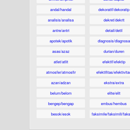
andal/handal
dekoratif/dekoratip
analisis/analisa
dekret/dekrit
antre/antri
detail/detil
apotek/apotik
diagnosis/diagnosa
asas/azaz
durian/duren
atlet/atlit
efektif/efektip
atmosfer/atmosfir
efektifitas/efektivita
azan/adzan
ekstra/extra
belum/belom
elite/elit
bengep/bengap
embus/hembus
besok/esok
faksimile/faksimili/faks