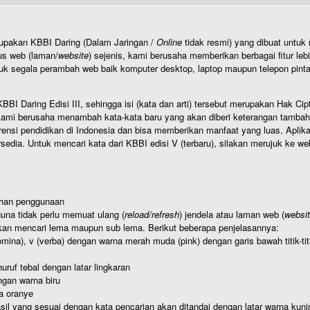
rupakan KBBI Daring (Dalam Jaringan /
Online
tidak resmi) yang dibuat unt
us web (laman/
website
) sejenis, kami berusaha memberikan berbagai fitur leb
uk segala perambah web baik komputer desktop, laptop maupun telepon pintar 
BI Daring Edisi III, sehingga isi (kata dan arti) tersebut merupakan Hak
ami berusaha menambah kata-kata baru yang akan diberi keterangan tambahan d
 pendidikan di Indonesia dan bisa memberikan manfaat yang luas. Aplikasi i
rsedia. Untuk mencari kata dari KBBI edisi V (terbaru), silakan merujuk ke we
ahan penggunaan
una tidak perlu memuat ulang (
reload/refresh
) jendela atau laman web (
websi
kan mencari lema maupun sub lema. Berikut beberapa penjelasannya:
nomina), v (verba) dengan warna merah muda (pink) dengan garis bawah titik-
uruf tebal dengan latar lingkaran
gan warna biru
a oranye
hasil yang sesuai dengan kata pencarian akan ditandai dengan latar warna kuni