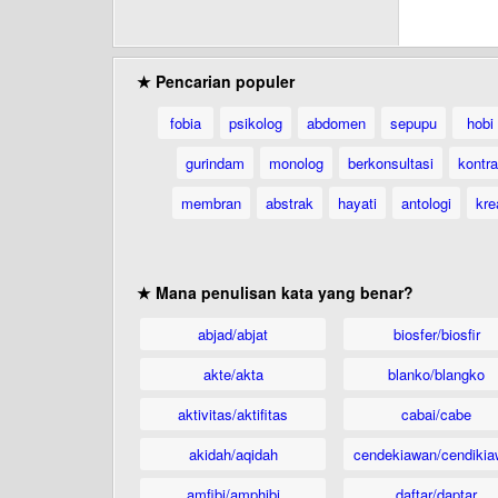
★ Pencarian populer
fobia
psikolog
abdomen
sepupu
hobi
gurindam
monolog
berkonsultasi
kontr
membran
abstrak
hayati
antologi
kre
★ Mana penulisan kata yang benar?
abjad/abjat
biosfer/biosfir
akte/akta
blanko/blangko
aktivitas/aktifitas
cabai/cabe
akidah/aqidah
cendekiawan/cendikia
amfibi/amphibi
daftar/daptar