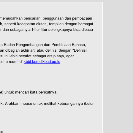
uk memudahkan pencarian, penggunaan dan pembacaan
ih, seperti kecepatan akses, tampilan dengan berbagai
dan sebagainya. Fitur-fitur selengkapnya bisa dibaca
 Cipta Badan Pengembangan dan Pembinaan Bahasa,
ibagian akhir arti atau definisi dengan "Definisi
ni lebih bersifat sebagai arsip saja, agar
bsite resmi di
kbbi.kemdikbud.go.id
te
) untuk mencari kata berikutnya
titik. Arahkan mouse untuk melihat keterangannya (belum
ng