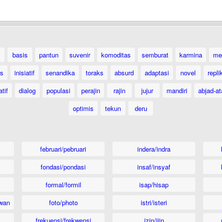
basis
pantun
suvenir
komoditas
semburat
karmina
me
as
inisiatif
senandika
toraks
absurd
adaptasi
novel
repli
atif
dialog
populasi
perajin
rajin
jujur
mandiri
abjad-at
optimis
tekun
deru
februari/pebruari
indera/indra
fondasi/pondasi
insaf/insyaf
formal/formil
isap/hisap
wan
foto/photo
istri/isteri
frekuensi/frekwensi
izin/ijin