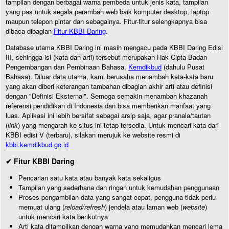
tampilan dengan berbagai warna pembeda untuk jenis kata, tampilan
yang pas untuk segala perambah web baik komputer desktop, laptop
maupun telepon pintar dan sebagainya. Fitur-fitur selengkapnya bisa
dibaca dibagian
Fitur KBBI Daring
.
Database utama KBBI Daring ini masih mengacu pada KBBI Daring Edisi
III, sehingga isi (kata dan arti) tersebut merupakan Hak Cipta Badan
Pengembangan dan Pembinaan Bahasa,
Kemdikbud
(dahulu Pusat
Bahasa). Diluar data utama, kami berusaha menambah kata-kata baru
yang akan diberi keterangan tambahan dibagian akhir arti atau definisi
dengan "Definisi Eksternal". Semoga semakin menambah khazanah
referensi pendidikan di Indonesia dan bisa memberikan manfaat yang
luas. Aplikasi ini lebih bersifat sebagai arsip saja, agar pranala/tautan
(
link
) yang mengarah ke situs ini tetap tersedia. Untuk mencari kata dari
KBBI edisi V (terbaru), silakan merujuk ke website resmi di
kbbi.kemdikbud.go.id
✔ Fitur KBBI Daring
Pencarian satu kata atau banyak kata sekaligus
Tampilan yang sederhana dan ringan untuk kemudahan penggunaan
Proses pengambilan data yang sangat cepat, pengguna tidak perlu
memuat ulang (
reload/refresh
) jendela atau laman web (
website
)
untuk mencari kata berikutnya
Arti kata ditampilkan dengan warna yang memudahkan mencari lema