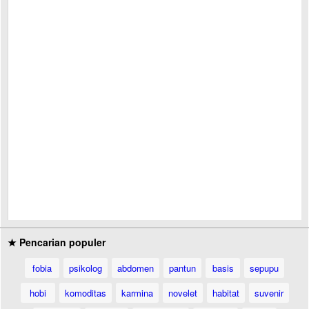
★ Pencarian populer
fobia
psikolog
abdomen
pantun
basis
sepupu
hobi
komoditas
karmina
novelet
habitat
suvenir