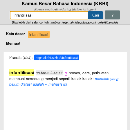
Kamus Besar Bahasa Indonesia (KBBI)
Kamus versi online/daring (dalam jaringan)
?
Bisa lebih dari satu, contoh:
ambyar,terjemah,integritas,sinonim,efektif,analisis
Kata dasar
infantilisasi
Memuat
Pranala (
link
):
https://kbbi.web.id/infantilisasi
infantilisasi
/in·fan·ti·li·sa·si/
n
proses, cara, perbuatan
membuat seseorang menjadi seperti kanak-kanak:
masalah yang
belum diatasi adalah -- mahasiswa