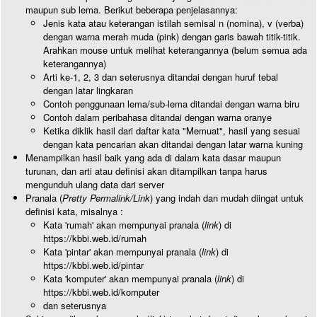
maupun sub lema. Berikut beberapa penjelasannya:
Jenis kata atau keterangan istilah semisal n (nomina), v (verba)
dengan warna merah muda (pink) dengan garis bawah titik-titik.
Arahkan mouse untuk melihat keterangannya (belum semua ada
keterangannya)
Arti ke-1, 2, 3 dan seterusnya ditandai dengan huruf tebal
dengan latar lingkaran
Contoh penggunaan lema/sub-lema ditandai dengan warna biru
Contoh dalam peribahasa ditandai dengan warna oranye
Ketika diklik hasil dari daftar kata "Memuat", hasil yang sesuai
dengan kata pencarian akan ditandai dengan latar warna kuning
Menampilkan hasil baik yang ada di dalam kata dasar maupun
turunan, dan arti atau definisi akan ditampilkan tanpa harus
mengunduh ulang data dari server
Pranala (
Pretty Permalink/Link
) yang indah dan mudah diingat untuk
definisi kata, misalnya :
Kata 'rumah' akan mempunyai pranala (
link
) di
https://kbbi.web.id/rumah
Kata 'pintar' akan mempunyai pranala (
link
) di
https://kbbi.web.id/pintar
Kata 'komputer' akan mempunyai pranala (
link
) di
https://kbbi.web.id/komputer
dan seterusnya