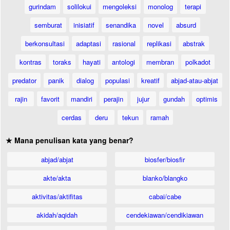
gurindam
solilokui
mengoleksi
monolog
terapi
semburat
inisiatif
senandika
novel
absurd
berkonsultasi
adaptasi
rasional
replikasi
abstrak
kontras
toraks
hayati
antologi
membran
polkadot
predator
panik
dialog
populasi
kreatif
abjad-atau-abjat
rajin
favorit
mandiri
perajin
jujur
gundah
optimis
cerdas
deru
tekun
ramah
★ Mana penulisan kata yang benar?
abjad/abjat
biosfer/biosfir
akte/akta
blanko/blangko
aktivitas/aktifitas
cabai/cabe
akidah/aqidah
cendekiawan/cendikiawan