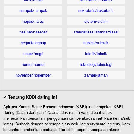
nampak/tampak
sekretaris/sekertaris
napas/nafas
sistem/sistim
nasihat/nasehat
standarisasi/standardisasi
negatif/negatip
subjek/subyek
negeri/negri
teknik/tehnik
nomor/nomer
teknologi/tehnologi
november/nopember
zaman/jaman
✔ Tentang KBBI daring ini
Aplikasi Kamus Besar Bahasa Indonesia (KBBI) ini merupakan KBBI
Daring (Dalam Jaringan /
Online
tidak resmi) yang dibuat untuk
memudahkan pencarian, penggunaan dan pembacaan arti kata (lema/sub
lema). Berbeda dengan beberapa situs web (laman/
website
) sejenis, kami
berusaha memberikan berbagai fitur lebih, seperti kecepatan akses,