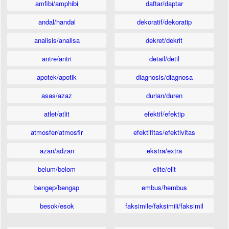
amfibi/amphibi
daftar/daptar
andal/handal
dekoratif/dekoratip
analisis/analisa
dekret/dekrit
antre/antri
detail/detil
apotek/apotik
diagnosis/diagnosa
asas/azaz
durian/duren
atlet/atlit
efektif/efektip
atmosfer/atmosfir
efektifitas/efektivitas
azan/adzan
ekstra/extra
belum/belom
elite/elit
bengep/bengap
embus/hembus
besok/esok
faksimile/faksimili/faksimil