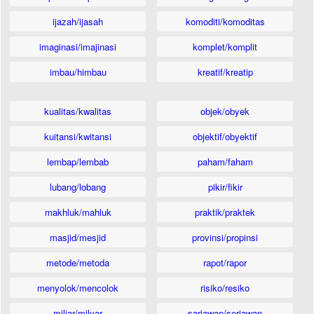
ijazah/ijasah
komoditi/komoditas
imaginasi/imajinasi
komplet/komplit
imbau/himbau
kreatif/kreatip
kualitas/kwalitas
objek/obyek
kuitansi/kwitansi
objektif/obyektif
lembap/lembab
paham/faham
lubang/lobang
pikir/fikir
makhluk/mahluk
praktik/praktek
masjid/mesjid
provinsi/propinsi
metode/metoda
rapot/rapor
menyolok/mencolok
risiko/resiko
miliar/milyar
sariawan/seriawan