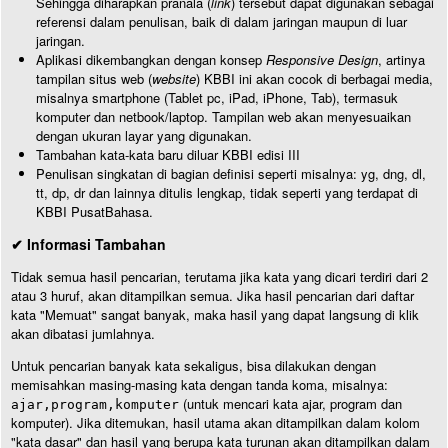
Sehingga diharapkan pranala (
link
) tersebut dapat digunakan sebagai
referensi dalam penulisan, baik di dalam jaringan maupun di luar
jaringan.
Aplikasi dikembangkan dengan konsep
Responsive Design
, artinya
tampilan situs web (
website
) KBBI ini akan cocok di berbagai media,
misalnya smartphone (Tablet pc, iPad, iPhone, Tab), termasuk
komputer dan netbook/laptop. Tampilan web akan menyesuaikan
dengan ukuran layar yang digunakan.
Tambahan kata-kata baru diluar KBBI edisi III
Penulisan singkatan di bagian definisi seperti misalnya: yg, dng, dl,
tt, dp, dr dan lainnya ditulis lengkap, tidak seperti yang terdapat di
KBBI PusatBahasa.
✔ Informasi Tambahan
Tidak semua hasil pencarian, terutama jika kata yang dicari terdiri dari 2
atau 3 huruf, akan ditampilkan semua. Jika hasil pencarian dari daftar
kata "Memuat" sangat banyak, maka hasil yang dapat langsung di klik
akan dibatasi jumlahnya.
Untuk pencarian banyak kata sekaligus, bisa dilakukan dengan
memisahkan masing-masing kata dengan tanda koma, misalnya:
(untuk mencari kata ajar, program dan
ajar,program,komputer
komputer). Jika ditemukan, hasil utama akan ditampilkan dalam kolom
"kata dasar" dan hasil yang berupa kata turunan akan ditampilkan dalam