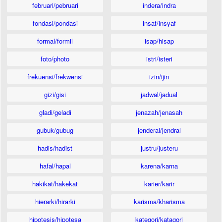
februari/pebruari
indera/indra
fondasi/pondasi
insaf/insyaf
formal/formil
isap/hisap
foto/photo
istri/isteri
frekuensi/frekwensi
izin/ijin
gizi/gisi
jadwal/jadual
gladi/geladi
jenazah/jenasah
gubuk/gubug
jenderal/jendral
hadis/hadist
justru/justeru
hafal/hapal
karena/karna
hakikat/hakekat
karier/karir
hierarki/hirarki
karisma/kharisma
hipotesis/hipotesa
kategori/katagori