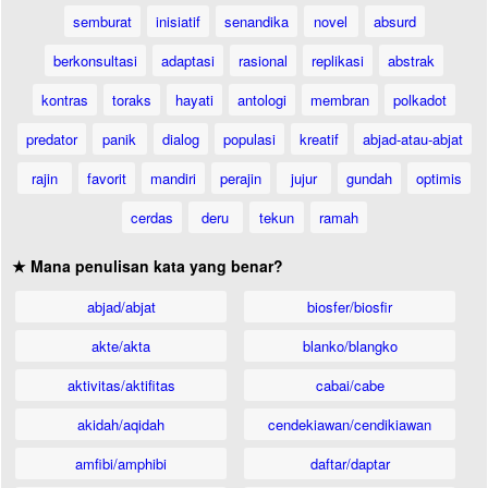
semburat
inisiatif
senandika
novel
absurd
berkonsultasi
adaptasi
rasional
replikasi
abstrak
kontras
toraks
hayati
antologi
membran
polkadot
predator
panik
dialog
populasi
kreatif
abjad-atau-abjat
rajin
favorit
mandiri
perajin
jujur
gundah
optimis
cerdas
deru
tekun
ramah
★ Mana penulisan kata yang benar?
abjad/abjat
biosfer/biosfir
akte/akta
blanko/blangko
aktivitas/aktifitas
cabai/cabe
akidah/aqidah
cendekiawan/cendikiawan
amfibi/amphibi
daftar/daptar