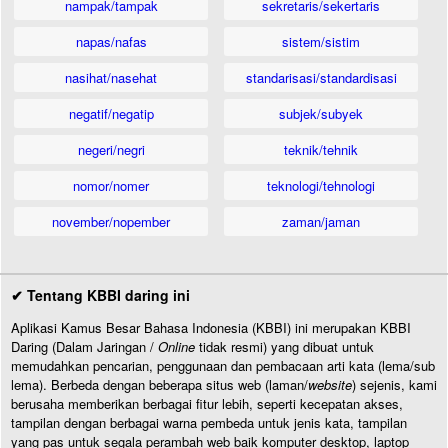
nampak/tampak
sekretaris/sekertaris
napas/nafas
sistem/sistim
nasihat/nasehat
standarisasi/standardisasi
negatif/negatip
subjek/subyek
negeri/negri
teknik/tehnik
nomor/nomer
teknologi/tehnologi
november/nopember
zaman/jaman
✔ Tentang KBBI daring ini
Aplikasi Kamus Besar Bahasa Indonesia (KBBI) ini merupakan KBBI
Daring (Dalam Jaringan /
Online
tidak resmi) yang dibuat untuk
memudahkan pencarian, penggunaan dan pembacaan arti kata (lema/sub
lema). Berbeda dengan beberapa situs web (laman/
website
) sejenis, kami
berusaha memberikan berbagai fitur lebih, seperti kecepatan akses,
tampilan dengan berbagai warna pembeda untuk jenis kata, tampilan
yang pas untuk segala perambah web baik komputer desktop, laptop