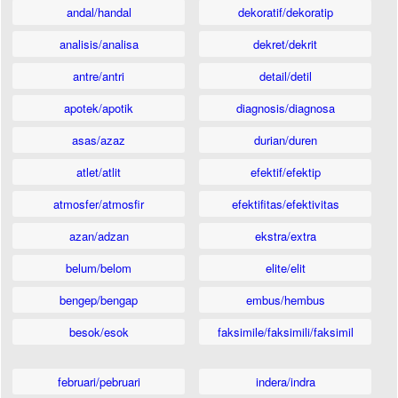
andal/handal
dekoratif/dekoratip
analisis/analisa
dekret/dekrit
antre/antri
detail/detil
apotek/apotik
diagnosis/diagnosa
asas/azaz
durian/duren
atlet/atlit
efektif/efektip
atmosfer/atmosfir
efektifitas/efektivitas
azan/adzan
ekstra/extra
belum/belom
elite/elit
bengep/bengap
embus/hembus
besok/esok
faksimile/faksimili/faksimil
februari/pebruari
indera/indra