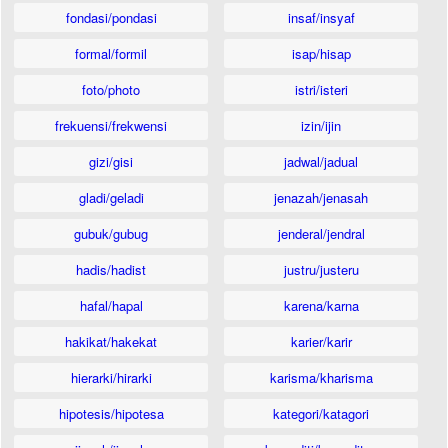
fondasi/pondasi
insaf/insyaf
formal/formil
isap/hisap
foto/photo
istri/isteri
frekuensi/frekwensi
izin/ijin
gizi/gisi
jadwal/jadual
gladi/geladi
jenazah/jenasah
gubuk/gubug
jenderal/jendral
hadis/hadist
justru/justeru
hafal/hapal
karena/karna
hakikat/hakekat
karier/karir
hierarki/hirarki
karisma/kharisma
hipotesis/hipotesa
kategori/katagori