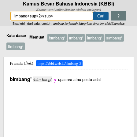
Kamus Besar Bahasa Indonesia (KBBI)
Kamus versi online/daring (dalam jaringan)
?
Bisa lebih dari satu, contoh:
ambyar,terjemah,integritas,sinonim,efektif,analisis
Kata dasar
Memuat
bimbang
imbang
limbang
simbang
2
2
2
2
timbang
2
Pranala (
link
):
https://kbbi.web.id/bimbang-2
bimbang
2
/bim·bang/
n
upacara atau pesta adat