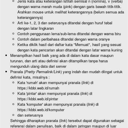
Jenis kata atau keterangan istilah semisal n (nomina), v (verba)
dengan warna merah muda (pink) dengan garis bawah titik-titik.
Arahkan mouse untuk melihat keterangannya (belum semua ada
keterangannya)
Arti ke-1, 2, 3 dan seterusnya ditandai dengan huruf tebal
dengan latar lingkaran
Contoh penggunaan lema/sub-lema ditandai dengan warna biru
Contoh dalam peribahasa ditandai dengan warna oranye
Ketika diklik hasil dari daftar kata "Memuat", hasil yang sesuai
dengan kata pencarian akan ditandai dengan latar warna kuning
Menampilkan hasil baik yang ada di dalam kata dasar maupun
turunan, dan arti atau definisi akan ditampilkan tanpa harus
mengunduh ulang data dari server
Pranala (
Pretty Permalink/Link
) yang indah dan mudah diingat untuk
definisi kata, misalnya :
Kata 'rumah' akan mempunyai pranala (
link
) di
https://kbbi.web.id/rumah
Kata 'pintar' akan mempunyai pranala (
link
) di
https://kbbi.web.id/pintar
Kata 'komputer' akan mempunyai pranala (
link
) di
https://kbbi.web.id/komputer
dan seterusnya
Sehingga diharapkan pranala (
link
) tersebut dapat digunakan sebagai
referensi dalam penulisan, baik di dalam jaringan maupun di luar