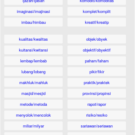
ijazah/ijasah
komoditi/komoditas
imaginasi/imajinasi
komplet/komplit
imbau/himbau
kreatif/kreatip
kualitas/kwalitas
objek/obyek
kuitansi/kwitansi
objektif/obyektif
lembap/lembab
paham/faham
lubang/lobang
pikir/fikir
makhluk/mahluk
praktik/praktek
masjid/mesjid
provinsi/propinsi
metode/metoda
rapot/rapor
menyolok/mencolok
risiko/resiko
miliar/milyar
sariawan/seriawan