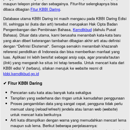
maupun telepon pintar dan sebagainya. Fitur-fitur selengkapnya bisa
dibaca dibagian
Fitur KBBI Daring
.
Database utama KBBI Daring ini masih mengacu pada KBBI Daring Edisi
III, sehingga isi (kata dan arti) tersebut merupakan Hak Cipta Badan
Pengembangan dan Pembinaan Bahasa,
Kemdikbud
(dahulu Pusat
Bahasa). Diluar data utama, kami berusaha menambah kata-kata baru
yang akan diberi keterangan tambahan dibagian akhir arti atau definisi
dengan "Definisi Eksternal". Semoga semakin menambah khazanah
referensi pendidikan di Indonesia dan bisa memberikan manfaat yang
luas. Aplikasi ini lebih bersifat sebagai arsip saja, agar pranala/tautan
(
link
) yang mengarah ke situs ini tetap tersedia. Untuk mencari kata dari
KBBI edisi V (terbaru), silakan merujuk ke website resmi di
kbbi.kemdikbud.go.id
✔ Fitur KBBI Daring
Pencarian satu kata atau banyak kata sekaligus
Tampilan yang sederhana dan ringan untuk kemudahan penggunaan
Proses pengambilan data yang sangat cepat, pengguna tidak perlu
memuat ulang (
reload/refresh
) jendela atau laman web (
website
)
untuk mencari kata berikutnya
Arti kata ditampilkan dengan warna yang memudahkan mencari lema
maupun sub lema. Berikut beberapa penjelasannya: