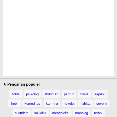
★ Pencarian populer
fobia
psikolog
abdomen
pantun
basis
sepupu
hobi
komoditas
karmina
novelet
habitat
suvenir
gurindam
solilokui
mengoleksi
monolog
terapi