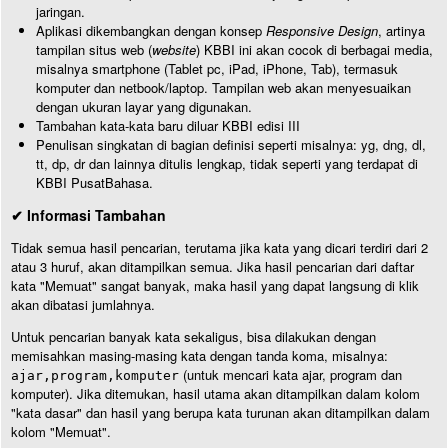
jaringan.
Aplikasi dikembangkan dengan konsep
Responsive Design
, artinya
tampilan situs web (
website
) KBBI ini akan cocok di berbagai media,
misalnya smartphone (Tablet pc, iPad, iPhone, Tab), termasuk
komputer dan netbook/laptop. Tampilan web akan menyesuaikan
dengan ukuran layar yang digunakan.
Tambahan kata-kata baru diluar KBBI edisi III
Penulisan singkatan di bagian definisi seperti misalnya: yg, dng, dl,
tt, dp, dr dan lainnya ditulis lengkap, tidak seperti yang terdapat di
KBBI PusatBahasa.
✔ Informasi Tambahan
Tidak semua hasil pencarian, terutama jika kata yang dicari terdiri dari 2
atau 3 huruf, akan ditampilkan semua. Jika hasil pencarian dari daftar
kata "Memuat" sangat banyak, maka hasil yang dapat langsung di klik
akan dibatasi jumlahnya.
Untuk pencarian banyak kata sekaligus, bisa dilakukan dengan
memisahkan masing-masing kata dengan tanda koma, misalnya:
(untuk mencari kata ajar, program dan
ajar,program,komputer
komputer). Jika ditemukan, hasil utama akan ditampilkan dalam kolom
"kata dasar" dan hasil yang berupa kata turunan akan ditampilkan dalam
kolom "Memuat".