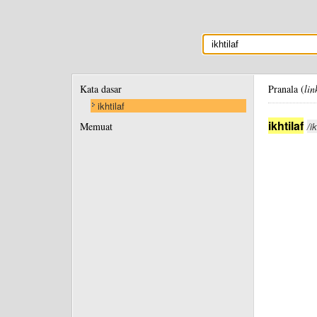
Kata dasar
Pranala (
lin
ikhtilaf
ikhtilaf
Memuat
/ik