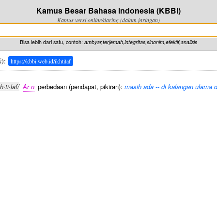
Kamus Besar Bahasa Indonesia (KBBI)
Kamus versi online/daring (dalam jaringan)
Bisa lebih dari satu, contoh:
ambyar,terjemah,integritas,sinonim,efektif,analisis
k
):
https://kbbi.web.id/ikhtilaf
h·ti·laf/
Ar n
perbedaan (pendapat, pikiran):
masih ada -- di kalangan ulama d