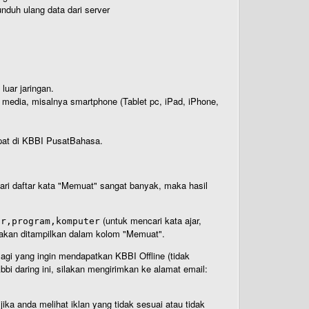
nduh ulang data dari server
luar jaringan.
i media, misalnya smartphone (Tablet pc, iPad, iPhone,
rdapat di KBBI PusatBahasa.
 dari daftar kata "Memuat" sangat banyak, maka hasil
(untuk mencari kata ajar,
ar,program,komputer
n akan ditampilkan dalam kolom "Memuat".
Bagi yang ingin mendapatkan KBBI Offline (tidak
bi daring ini, silakan mengirimkan ke alamat email:
ika anda melihat iklan yang tidak sesuai atau tidak