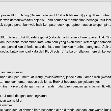
rupakan KBBI Daring (Dalam Jaringan /
Online
tidak resmi) yang dibuat unt
us web (laman/
website
) sejenis, kami berusaha memberikan berbagai fitur leb
uk segala perambah web baik komputer desktop, laptop maupun telepon pintar 
BI Daring Edisi III, sehingga isi (kata dan arti) tersebut merupakan Hak
ami berusaha menambah kata-kata baru yang akan diberi keterangan tambahan d
 pendidikan di Indonesia dan bisa memberikan manfaat yang luas. Aplikasi i
rsedia. Untuk mencari kata dari KBBI edisi V (terbaru), silakan merujuk ke we
ahan penggunaan
una tidak perlu memuat ulang (
reload/refresh
) jendela atau laman web (
websi
kan mencari lema maupun sub lema. Berikut beberapa penjelasannya:
nomina), v (verba) dengan warna merah muda (pink) dengan garis bawah titik-
uruf tebal dengan latar lingkaran
gan warna biru
a oranye
hasil yang sesuai dengan kata pencarian akan ditandai dengan latar warna kuni