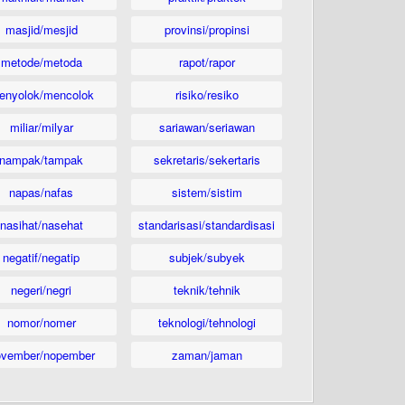
masjid/mesjid
provinsi/propinsi
metode/metoda
rapot/rapor
enyolok/mencolok
risiko/resiko
miliar/milyar
sariawan/seriawan
nampak/tampak
sekretaris/sekertaris
napas/nafas
sistem/sistim
nasihat/nasehat
standarisasi/standardisasi
negatif/negatip
subjek/subyek
negeri/negri
teknik/tehnik
nomor/nomer
teknologi/tehnologi
ovember/nopember
zaman/jaman