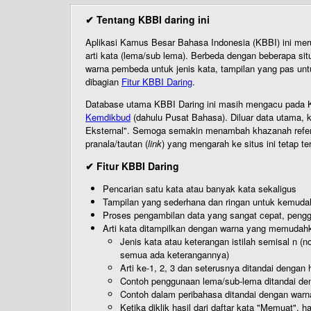
✔ Tentang KBBI daring ini
Aplikasi Kamus Besar Bahasa Indonesia (KBBI) ini me
arti kata (lema/sub lema). Berbeda dengan beberapa sit
warna pembeda untuk jenis kata, tampilan yang pas unt
dibagian
Fitur KBBI Daring
.
Database utama KBBI Daring ini masih mengacu pada KB
Kemdikbud
(dahulu Pusat Bahasa). Diluar data utama, k
Eksternal". Semoga semakin menambah khazanah referensi
pranala/tautan (
link
) yang mengarah ke situs ini tetap te
✔ Fitur KBBI Daring
Pencarian satu kata atau banyak kata sekaligus
Tampilan yang sederhana dan ringan untuk kemud
Proses pengambilan data yang sangat cepat, pengg
Arti kata ditampilkan dengan warna yang memudah
Jenis kata atau keterangan istilah semisal n (
semua ada keterangannya)
Arti ke-1, 2, 3 dan seterusnya ditandai dengan h
Contoh penggunaan lema/sub-lema ditandai den
Contoh dalam peribahasa ditandai dengan warn
Ketika diklik hasil dari daftar kata "Memuat", 