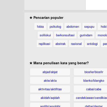
★ Pencarian populer
fobia
psikolog
abdomen
sepupu
hobi
solilokui
berkonsultasi
gurindam
monol
replikasi
abstrak
rasional
antologi
per
★ Mana penulisan kata yang benar?
abjad/abjat
biosfer/biosfir
akte/akta
blanko/blangko
aktivitas/aktifitas
cabai/cabe
akidah/aqidah
cendekiawan/cendikia
amfibi/amphibi
daftar/daptar