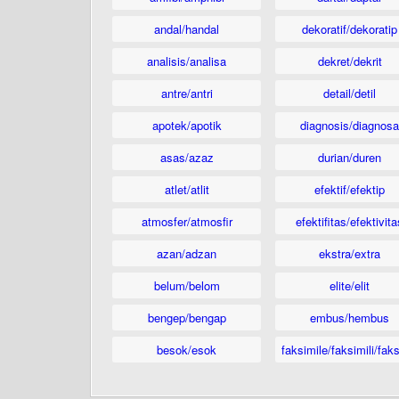
andal/handal
dekoratif/dekoratip
analisis/analisa
dekret/dekrit
antre/antri
detail/detil
apotek/apotik
diagnosis/diagnosa
asas/azaz
durian/duren
atlet/atlit
efektif/efektip
atmosfer/atmosfir
efektifitas/efektivita
azan/adzan
ekstra/extra
belum/belom
elite/elit
bengep/bengap
embus/hembus
besok/esok
faksimile/faksimili/faks