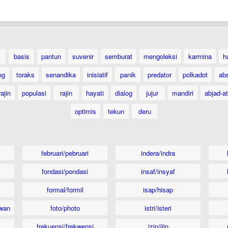
basis
pantun
suvenir
semburat
mengoleksi
karmina
h
og
toraks
senandika
inisiatif
panik
predator
polkadot
ab
ajin
populasi
rajin
hayati
dialog
jujur
mandiri
abjad-at
optimis
tekun
deru
februari/pebruari
indera/indra
fondasi/pondasi
insaf/insyaf
formal/formil
isap/hisap
wan
foto/photo
istri/isteri
frekuensi/frekwensi
izin/ijin