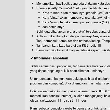
Menampilkan hasil baik yang ada di dalam kata dasa
Pranala (
Pretty Permalink/Link
) yang indah dan muda
Kata 'rumah' akan mempunyai pranala (
link
) di
Kata 'pintar' akan mempunyai pranala (
link
) di 
Kata 'komputer' akan mempunyai pranala (
link
)
dan seterusnya
Sehingga diharapkan pranala (
link
) tersebut dapat d
Aplikasi dikembangkan dengan konsep
Responsive
Tab), termasuk komputer dan netbook/laptop. Tamp
Tambahan kata-kata baru diluar KBBI edisi III
Penulisan singkatan di bagian definisi seperti misal
✔ Informasi Tambahan
Tidak semua hasil pencarian, terutama jika kata yang di
yang dapat langsung di klik akan dibatasi jumlahnya.
Untuk pencarian banyak kata sekaligus, bisa dilakuk
program dan komputer). Jika ditemukan, hasil utama ak
Edisi online/daring ini merupakan alternatif versi KBB
memerlukan koneksi internet), silakan mengunjungi hal
ebta.setiawan || gmail || com
Kami sebagai pengelola website berusaha untuk terus me