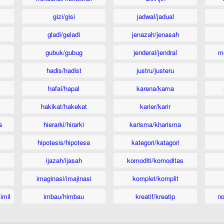
gizi/gisi
jadwal/jadual
gladi/geladi
jenazah/jenasah
gubuk/gubug
jenderal/jendral
m
hadis/hadist
justru/justeru
hafal/hapal
karena/karna
hakikat/hakekat
karier/karir
s
hierarki/hirarki
karisma/kharisma
hipotesis/hipotesa
kategori/katagori
ijazah/ijasah
komoditi/komoditas
imaginasi/imajinasi
komplet/komplit
imil
imbau/himbau
kreatif/kreatip
n