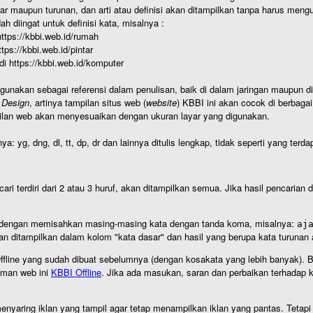
r maupun turunan, dan arti atau definisi akan ditampilkan tanpa harus mengu
h diingat untuk definisi kata, misalnya :
 https://kbbi.web.id/rumah
https://kbbi.web.id/pintar
 di https://kbbi.web.id/komputer
igunakan sebagai referensi dalam penulisan, baik di dalam jaringan maupun di 
 Design
, artinya tampilan situs web (
website
) KBBI ini akan cocok di berbaga
ilan web akan menyesuaikan dengan ukuran layar yang digunakan.
nya: yg, dng, dl, tt, dp, dr dan lainnya ditulis lengkap, tidak seperti yang te
cari terdiri dari 2 atau 3 huruf, akan ditampilkan semua. Jika hasil pencarian
an dengan memisahkan masing-masing kata dengan tanda koma, misalnya:
aj
an ditampilkan dalam kolom "kata dasar" dan hasil yang berupa kata turuna
I Offline yang sudah dibuat sebelumnya (dengan kosakata yang lebih banyak). 
aman web ini
KBBI Offline
. Jika ada masukan, saran dan perbaikan terhadap kb
nyaring iklan yang tampil agar tetap menampilkan iklan yang pantas. Tetapi j