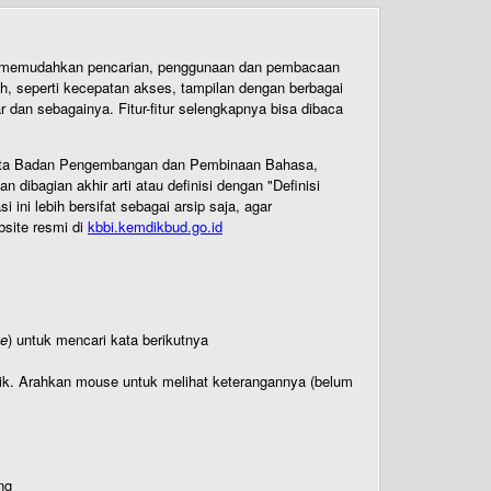
uk memudahkan pencarian, penggunaan dan pembacaan
ih, seperti kecepatan akses, tampilan dengan berbagai
dan sebagainya. Fitur-fitur selengkapnya bisa dibaca
 Cipta Badan Pengembangan dan Pembinaan Bahasa,
ibagian akhir arti atau definisi dengan "Definisi
ni lebih bersifat sebagai arsip saja, agar
bsite resmi di
kbbi.kemdikbud.go.id
te
) untuk mencari kata berikutnya
titik. Arahkan mouse untuk melihat keterangannya (belum
ng