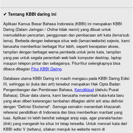
✔ Tentang KBBI daring ini
Aplikasi Kamus Besar Bahasa Indonesia (KBBI) ini merupakan KBBI
Daring (Dalam Jaringan /
Online
tidak resmi) yang dibuat untuk
memudahkan pencarian, penggunaan dan pembacaan arti kata (lema/sub
lema). Berbeda dengan beberapa situs web (laman/
website
) sejenis, kami
berusaha memberikan berbagai fitur lebih, seperti kecepatan akses,
tampilan dengan berbagai warna pembeda untuk jenis kata, tampilan
yang pas untuk segala perambah web baik komputer desktop, laptop
maupun telepon pintar dan sebagainya. Fitur-fitur selengkapnya bisa
dibaca dibagian
Fitur KBBI Daring
.
Database utama KBBI Daring ini masih mengacu pada KBBI Daring Edisi
III, sehingga isi (kata dan arti) tersebut merupakan Hak Cipta Badan
Pengembangan dan Pembinaan Bahasa,
Kemdikbud
(dahulu Pusat
Bahasa). Diluar data utama, kami berusaha menambah kata-kata baru
yang akan diberi keterangan tambahan dibagian akhir arti atau definisi
dengan "Definisi Eksternal". Semoga semakin menambah khazanah
referensi pendidikan di Indonesia dan bisa memberikan manfaat yang
luas. Aplikasi ini lebih bersifat sebagai arsip saja, agar pranala/tautan
(
link
) yang mengarah ke situs ini tetap tersedia. Untuk mencari kata dari
KBBI edisi V (terbaru), silakan merujuk ke website resmi di