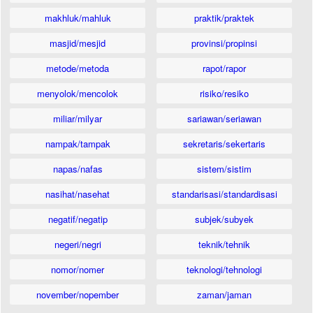
makhluk/mahluk
praktik/praktek
masjid/mesjid
provinsi/propinsi
metode/metoda
rapot/rapor
menyolok/mencolok
risiko/resiko
miliar/milyar
sariawan/seriawan
nampak/tampak
sekretaris/sekertaris
napas/nafas
sistem/sistim
nasihat/nasehat
standarisasi/standardisasi
negatif/negatip
subjek/subyek
negeri/negri
teknik/tehnik
nomor/nomer
teknologi/tehnologi
november/nopember
zaman/jaman