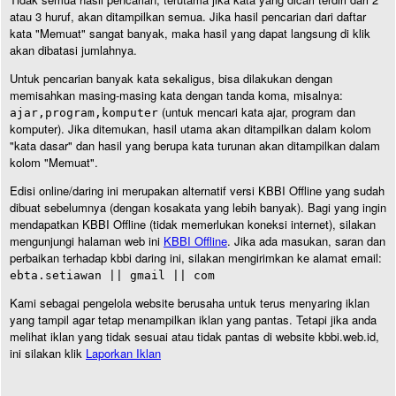
atau 3 huruf, akan ditampilkan semua. Jika hasil pencarian dari daftar
kata "Memuat" sangat banyak, maka hasil yang dapat langsung di klik
akan dibatasi jumlahnya.
Untuk pencarian banyak kata sekaligus, bisa dilakukan dengan
memisahkan masing-masing kata dengan tanda koma, misalnya:
(untuk mencari kata ajar, program dan
ajar,program,komputer
komputer). Jika ditemukan, hasil utama akan ditampilkan dalam kolom
"kata dasar" dan hasil yang berupa kata turunan akan ditampilkan dalam
kolom "Memuat".
Edisi online/daring ini merupakan alternatif versi KBBI Offline yang sudah
dibuat sebelumnya (dengan kosakata yang lebih banyak). Bagi yang ingin
mendapatkan KBBI Offline (tidak memerlukan koneksi internet), silakan
mengunjungi halaman web ini
KBBI Offline
. Jika ada masukan, saran dan
perbaikan terhadap kbbi daring ini, silakan mengirimkan ke alamat email:
ebta.setiawan || gmail || com
Kami sebagai pengelola website berusaha untuk terus menyaring iklan
yang tampil agar tetap menampilkan iklan yang pantas. Tetapi jika anda
melihat iklan yang tidak sesuai atau tidak pantas di website kbbi.web.id,
ini silakan klik
Laporkan Iklan