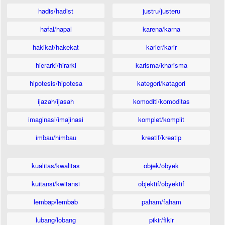
hadis/hadist
justru/justeru
hafal/hapal
karena/karna
hakikat/hakekat
karier/karir
hierarki/hirarki
karisma/kharisma
hipotesis/hipotesa
kategori/katagori
ijazah/ijasah
komoditi/komoditas
imaginasi/imajinasi
komplet/komplit
imbau/himbau
kreatif/kreatip
kualitas/kwalitas
objek/obyek
kuitansi/kwitansi
objektif/obyektif
lembap/lembab
paham/faham
lubang/lobang
pikir/fikir