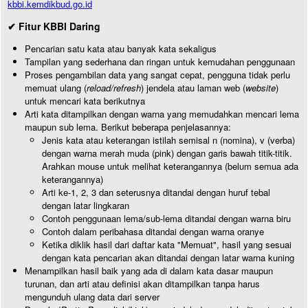
kbbi.kemdikbud.go.id
✔ Fitur KBBI Daring
Pencarian satu kata atau banyak kata sekaligus
Tampilan yang sederhana dan ringan untuk kemudahan penggunaan
Proses pengambilan data yang sangat cepat, pengguna tidak perlu
memuat ulang (
reload/refresh
) jendela atau laman web (
website
)
untuk mencari kata berikutnya
Arti kata ditampilkan dengan warna yang memudahkan mencari lema
maupun sub lema. Berikut beberapa penjelasannya:
Jenis kata atau keterangan istilah semisal n (nomina), v (verba)
dengan warna merah muda (pink) dengan garis bawah titik-titik.
Arahkan mouse untuk melihat keterangannya (belum semua ada
keterangannya)
Arti ke-1, 2, 3 dan seterusnya ditandai dengan huruf tebal
dengan latar lingkaran
Contoh penggunaan lema/sub-lema ditandai dengan warna biru
Contoh dalam peribahasa ditandai dengan warna oranye
Ketika diklik hasil dari daftar kata "Memuat", hasil yang sesuai
dengan kata pencarian akan ditandai dengan latar warna kuning
Menampilkan hasil baik yang ada di dalam kata dasar maupun
turunan, dan arti atau definisi akan ditampilkan tanpa harus
mengunduh ulang data dari server