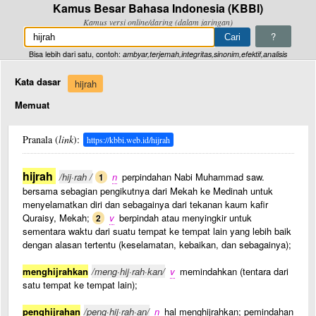
Kamus Besar Bahasa Indonesia (KBBI)
Kamus versi online/daring (dalam jaringan)
?
Bisa lebih dari satu, contoh:
ambyar,terjemah,integritas,sinonim,efektif,analisis
Kata dasar
hijrah
Memuat
Pranala (
link
):
https://kbbi.web.id/hijrah
hijrah
/hij·rah /
n
perpindahan Nabi Muhammad saw.
1
bersama sebagian pengikutnya dari Mekah ke Medinah untuk
menyelamatkan diri dan sebagainya dari tekanan kaum kafir
Quraisy, Mekah;
v
berpindah atau menyingkir untuk
2
sementara waktu dari suatu tempat ke tempat lain yang lebih baik
dengan alasan tertentu (keselamatan, kebaikan, dan sebagainya);
menghijrahkan
/meng·hij·rah·kan/
v
memindahkan (tentara dari
satu tempat ke tempat lain);
penghijrahan
/peng·hij·rah·an/
n
hal menghijrahkan; pemindahan