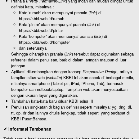
Pranala (
Pretty Permalink/Link
) yang indah dan mudah diingat untuk
definisi kata, misalnya :
Kata 'rumah' akan mempunyai pranala (
link
) di
https://kbbi.web.id/rumah
Kata 'pintar' akan mempunyai pranala (
link
) di
https://kbbi.web.id/pintar
Kata 'komputer' akan mempunyai pranala (
link
) di
https://kbbi.web.id/komputer
dan seterusnya
Sehingga diharapkan pranala (
link
) tersebut dapat digunakan sebagai
referensi dalam penulisan, baik di dalam jaringan maupun di luar
jaringan.
Aplikasi dikembangkan dengan konsep
Responsive Design
, artinya
tampilan situs web (
website
) KBBI ini akan cocok di berbagai media,
misalnya smartphone (Tablet pc, iPad, iPhone, Tab), termasuk
komputer dan netbook/laptop. Tampilan web akan menyesuaikan
dengan ukuran layar yang digunakan.
Tambahan kata-kata baru diluar KBBI edisi III
Penulisan singkatan di bagian definisi seperti misalnya: yg, dng, dl,
tt, dp, dr dan lainnya ditulis lengkap, tidak seperti yang terdapat di
KBBI PusatBahasa.
✔ Informasi Tambahan
Tidak semua hasil pencarian, terutama jika kata yang dicari terdiri dari 2