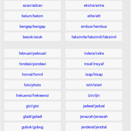
azan/adzan
ekstra/extra
belum/belom
elite/elit
bengep/bengap
embus/hembus
besok/esok
faksimile/faksimili/faksimil
februari/pebruari
indera/indra
fondasi/pondasi
insaf/insyaf
formal/formil
isap/hisap
foto/photo
istri/isteri
frekuensi/frekwensi
izin/ijin
gizi/gisi
jadwal/jadual
gladi/geladi
jenazah/jenasah
gubuk/gubug
jenderal/jendral