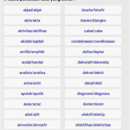
abjad/abjat
biosfer/biosfir
akte/akta
blanko/blangko
aktivitas/aktifitas
cabai/cabe
akidah/aqidah
cendekiawan/cendikiawan
amfibi/amphibi
daftar/daptar
andal/handal
dekoratif/dekoratip
analisis/analisa
dekret/dekrit
antre/antri
detail/detil
apotek/apotik
diagnosis/diagnosa
asas/azaz
durian/duren
atlet/atlit
efektif/efektip
atmosfer/atmosfir
efektifitas/efektivitas