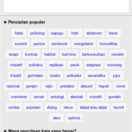
★ Pencarian populer
fobia
psikolog
sepupu
hobi
abdomen
basis
suvenir
pantun
semburat
mengoleksi
komoditas
terapi
kontras
habitat
karmina
berkonsultasi
novelet
inisiatif
solilokui
replikasi
panik
adaptasi
monolog
kreatif
gurindam
toraks
polkadot
senandika
jujur
rasional
perajin
rajin
predator
absurd
hayati
novel
membran
ramah
antologi
abstrak
mandiri
gundah
cerdas
populasi
dialog
tekun
abjad-atau-abjat
favorit
deru
optimis
★ Mana penulisan kata yang benar?