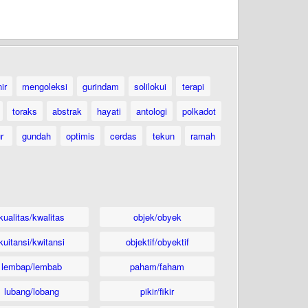
ir
mengoleksi
gurindam
solilokui
terapi
toraks
abstrak
hayati
antologi
polkadot
ur
gundah
optimis
cerdas
tekun
ramah
kualitas/kwalitas
objek/obyek
kuitansi/kwitansi
objektif/obyektif
lembap/lembab
paham/faham
lubang/lobang
pikir/fikir