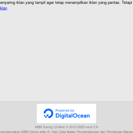
nyaring iklan yang tampil agar tetap menampilkan iklan yang pantas. Tetapi j
klan
KBBI Daring (
) © 2012-2025 versi 2.9
Online
menggunakan KBBI Daring edisi III, Hak Cipta Badan Pengembangan dan Pembinaan Bahas