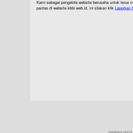
Kami sebagai pengelola website berusaha untuk terus me
pantas di website kbbi.web.id, ini silakan klik
Laporkan I
Database utama 