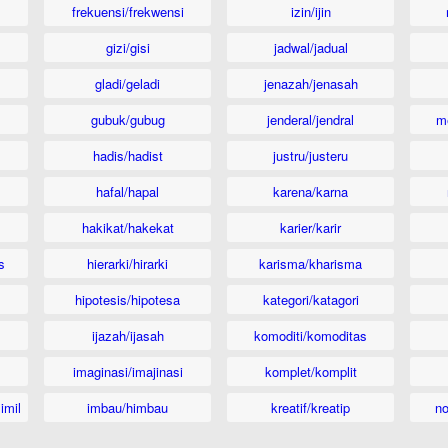
frekuensi/frekwensi
izin/ijin
gizi/gisi
jadwal/jadual
gladi/geladi
jenazah/jenasah
gubuk/gubug
jenderal/jendral
m
hadis/hadist
justru/justeru
hafal/hapal
karena/karna
hakikat/hakekat
karier/karir
s
hierarki/hirarki
karisma/kharisma
hipotesis/hipotesa
kategori/katagori
ijazah/ijasah
komoditi/komoditas
imaginasi/imajinasi
komplet/komplit
imil
imbau/himbau
kreatif/kreatip
n