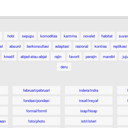
hobi
sepupu
komoditas
karmina
novelet
habitat
suven
el
absurd
berkonsultasi
adaptasi
rasional
kontras
replikasi
kreatif
abjad-atau-abjat
rajin
favorit
perajin
mandiri
juj
deru
februari/pebruari
indera/indra
fondasi/pondasi
insaf/insyaf
formal/formil
isap/hisap
wan
foto/photo
istri/isteri