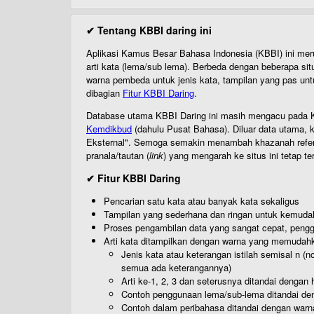
✔ Tentang KBBI daring ini
Aplikasi Kamus Besar Bahasa Indonesia (KBBI) ini me
arti kata (lema/sub lema). Berbeda dengan beberapa sit
warna pembeda untuk jenis kata, tampilan yang pas unt
dibagian
Fitur KBBI Daring
.
Database utama KBBI Daring ini masih mengacu pada KB
Kemdikbud
(dahulu Pusat Bahasa). Diluar data utama, k
Eksternal". Semoga semakin menambah khazanah referensi
pranala/tautan (
link
) yang mengarah ke situs ini tetap te
✔ Fitur KBBI Daring
Pencarian satu kata atau banyak kata sekaligus
Tampilan yang sederhana dan ringan untuk kemud
Proses pengambilan data yang sangat cepat, pengg
Arti kata ditampilkan dengan warna yang memudah
Jenis kata atau keterangan istilah semisal n (
semua ada keterangannya)
Arti ke-1, 2, 3 dan seterusnya ditandai dengan h
Contoh penggunaan lema/sub-lema ditandai den
Contoh dalam peribahasa ditandai dengan warn