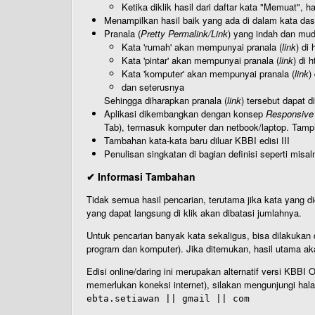
Ketika diklik hasil dari daftar kata "Memuat", 
Menampilkan hasil baik yang ada di dalam kata dasa
Pranala (
Pretty Permalink/Link
) yang indah dan muda
Kata 'rumah' akan mempunyai pranala (
link
) di
Kata 'pintar' akan mempunyai pranala (
link
) di 
Kata 'komputer' akan mempunyai pranala (
link
)
dan seterusnya
Sehingga diharapkan pranala (
link
) tersebut dapat d
Aplikasi dikembangkan dengan konsep
Responsive
Tab), termasuk komputer dan netbook/laptop. Tamp
Tambahan kata-kata baru diluar KBBI edisi III
Penulisan singkatan di bagian definisi seperti misal
✔ Informasi Tambahan
Tidak semua hasil pencarian, terutama jika kata yang di
yang dapat langsung di klik akan dibatasi jumlahnya.
Untuk pencarian banyak kata sekaligus, bisa dilakuk
program dan komputer). Jika ditemukan, hasil utama ak
Edisi online/daring ini merupakan alternatif versi KBB
memerlukan koneksi internet), silakan mengunjungi hal
ebta.setiawan || gmail || com