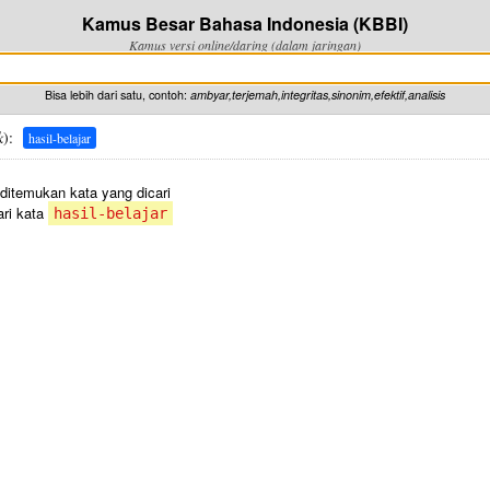
Kamus Besar Bahasa Indonesia (KBBI)
Kamus versi online/daring (dalam jaringan)
Bisa lebih dari satu, contoh:
ambyar,terjemah,integritas,sinonim,efektif,analisis
k
):
hasil-belajar
 ditemukan kata yang dicari
ri kata
hasil-belajar