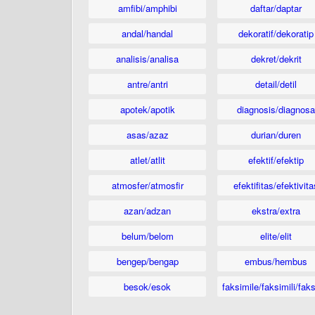
amfibi/amphibi
daftar/daptar
andal/handal
dekoratif/dekoratip
analisis/analisa
dekret/dekrit
antre/antri
detail/detil
apotek/apotik
diagnosis/diagnosa
asas/azaz
durian/duren
atlet/atlit
efektif/efektip
atmosfer/atmosfir
efektifitas/efektivita
azan/adzan
ekstra/extra
belum/belom
elite/elit
bengep/bengap
embus/hembus
besok/esok
faksimile/faksimili/faks