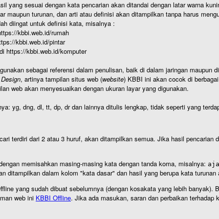
hasil yang sesuai dengan kata pencarian akan ditandai dengan latar warna kuni
r maupun turunan, dan arti atau definisi akan ditampilkan tanpa harus mengu
h diingat untuk definisi kata, misalnya :
 https://kbbi.web.id/rumah
https://kbbi.web.id/pintar
 di https://kbbi.web.id/komputer
igunakan sebagai referensi dalam penulisan, baik di dalam jaringan maupun di 
 Design
, artinya tampilan situs web (
website
) KBBI ini akan cocok di berbaga
ilan web akan menyesuaikan dengan ukuran layar yang digunakan.
nya: yg, dng, dl, tt, dp, dr dan lainnya ditulis lengkap, tidak seperti yang te
cari terdiri dari 2 atau 3 huruf, akan ditampilkan semua. Jika hasil pencarian
an dengan memisahkan masing-masing kata dengan tanda koma, misalnya:
aj
an ditampilkan dalam kolom "kata dasar" dan hasil yang berupa kata turuna
I Offline yang sudah dibuat sebelumnya (dengan kosakata yang lebih banyak). 
aman web ini
KBBI Offline
. Jika ada masukan, saran dan perbaikan terhadap kb