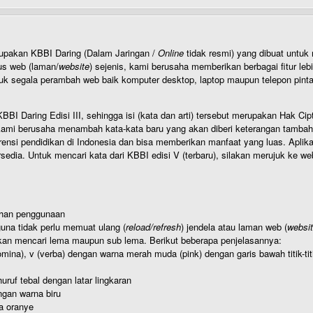
rupakan KBBI Daring (Dalam Jaringan /
Online
tidak resmi) yang dibuat unt
us web (laman/
website
) sejenis, kami berusaha memberikan berbagai fitur leb
uk segala perambah web baik komputer desktop, laptop maupun telepon pintar 
BI Daring Edisi III, sehingga isi (kata dan arti) tersebut merupakan Hak
ami berusaha menambah kata-kata baru yang akan diberi keterangan tambahan d
 pendidikan di Indonesia dan bisa memberikan manfaat yang luas. Aplikasi i
rsedia. Untuk mencari kata dari KBBI edisi V (terbaru), silakan merujuk ke we
ahan penggunaan
una tidak perlu memuat ulang (
reload/refresh
) jendela atau laman web (
websi
kan mencari lema maupun sub lema. Berikut beberapa penjelasannya:
nomina), v (verba) dengan warna merah muda (pink) dengan garis bawah titik-
uruf tebal dengan latar lingkaran
gan warna biru
a oranye