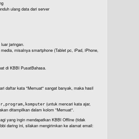
ng
nduh ulang data dari server
luar jaringan.
i media, misalnya smartphone (Tablet pc, iPad, iPhone,
rdapat di KBBI PusatBahasa.
 dari daftar kata "Memuat" sangat banyak, maka hasil
(untuk mencari kata ajar,
ar,program,komputer
n akan ditampilkan dalam kolom "Memuat".
Bagi yang ingin mendapatkan KBBI Offline (tidak
bi daring ini, silakan mengirimkan ke alamat email: