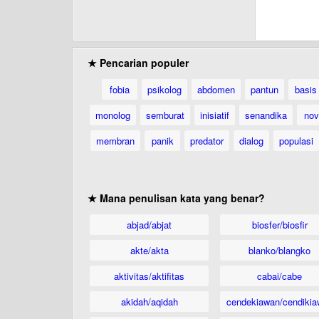
★ Pencarian populer
fobia
psikolog
abdomen
pantun
basis
monolog
semburat
inisiatif
senandika
nov
membran
panik
predator
dialog
populasi
★ Mana penulisan kata yang benar?
abjad/abjat
biosfer/biosfir
akte/akta
blanko/blangko
aktivitas/aktifitas
cabai/cabe
akidah/aqidah
cendekiawan/cendikia