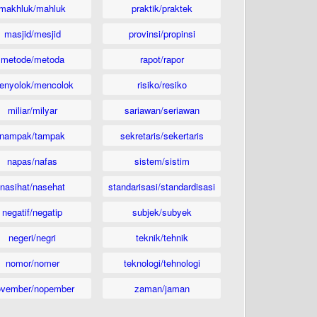
makhluk/mahluk
praktik/praktek
masjid/mesjid
provinsi/propinsi
metode/metoda
rapot/rapor
enyolok/mencolok
risiko/resiko
miliar/milyar
sariawan/seriawan
nampak/tampak
sekretaris/sekertaris
napas/nafas
sistem/sistim
nasihat/nasehat
standarisasi/standardisasi
negatif/negatip
subjek/subyek
negeri/negri
teknik/tehnik
nomor/nomer
teknologi/tehnologi
ovember/nopember
zaman/jaman