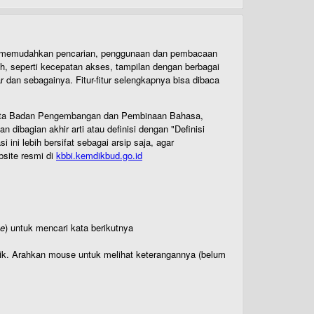
uk memudahkan pencarian, penggunaan dan pembacaan
ih, seperti kecepatan akses, tampilan dengan berbagai
dan sebagainya. Fitur-fitur selengkapnya bisa dibaca
 Cipta Badan Pengembangan dan Pembinaan Bahasa,
ibagian akhir arti atau definisi dengan "Definisi
ni lebih bersifat sebagai arsip saja, agar
bsite resmi di
kbbi.kemdikbud.go.id
te
) untuk mencari kata berikutnya
titik. Arahkan mouse untuk melihat keterangannya (belum