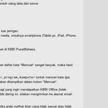
nduh ulang data dari server
luar jaringan.
i media, misalnya smartphone (Tablet pc, iPad, iPhone,
rdapat di KBBI PusatBahasa.
 dari daftar kata "Memuat" sangat banyak, maka hasil
(untuk mencari kata ajar,
ar,program,komputer
n akan ditampilkan dalam kolom "Memuat".
Bagi yang ingin mendapatkan KBBI Offline (tidak
bi daring ini, silakan mengirimkan ke alamat email:
ika anda melihat iklan yang tidak sesuai atau tidak