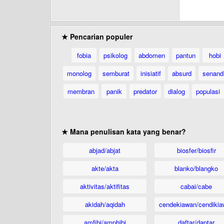
★ Pencarian populer
fobia
psikolog
abdomen
pantun
hobi
monolog
semburat
inisiatif
absurd
senand
membran
panik
predator
dialog
populasi
★ Mana penulisan kata yang benar?
abjad/abjat
biosfer/biosfir
akte/akta
blanko/blangko
aktivitas/aktifitas
cabai/cabe
akidah/aqidah
cendekiawan/cendikia
amfibi/amphibi
daftar/daptar