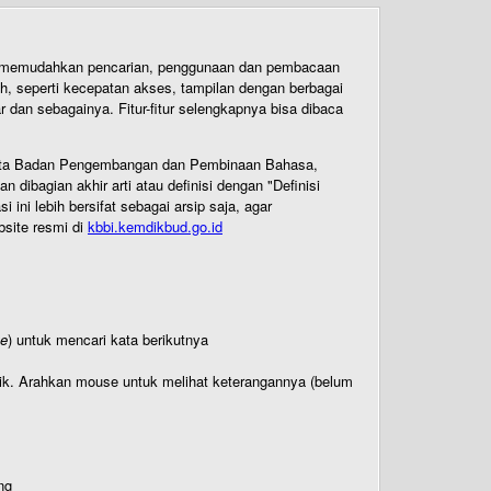
uk memudahkan pencarian, penggunaan dan pembacaan
ih, seperti kecepatan akses, tampilan dengan berbagai
dan sebagainya. Fitur-fitur selengkapnya bisa dibaca
 Cipta Badan Pengembangan dan Pembinaan Bahasa,
ibagian akhir arti atau definisi dengan "Definisi
ni lebih bersifat sebagai arsip saja, agar
bsite resmi di
kbbi.kemdikbud.go.id
te
) untuk mencari kata berikutnya
titik. Arahkan mouse untuk melihat keterangannya (belum
ng