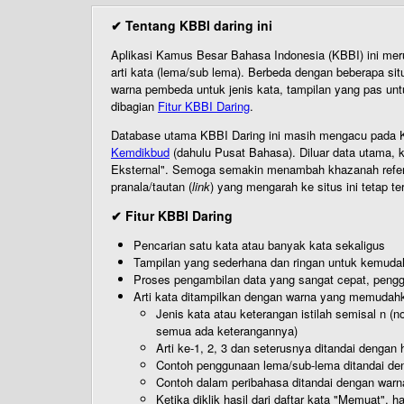
✔ Tentang KBBI daring ini
Aplikasi Kamus Besar Bahasa Indonesia (KBBI) ini me
arti kata (lema/sub lema). Berbeda dengan beberapa sit
warna pembeda untuk jenis kata, tampilan yang pas unt
dibagian
Fitur KBBI Daring
.
Database utama KBBI Daring ini masih mengacu pada KB
Kemdikbud
(dahulu Pusat Bahasa). Diluar data utama, k
Eksternal". Semoga semakin menambah khazanah referensi
pranala/tautan (
link
) yang mengarah ke situs ini tetap te
✔ Fitur KBBI Daring
Pencarian satu kata atau banyak kata sekaligus
Tampilan yang sederhana dan ringan untuk kemud
Proses pengambilan data yang sangat cepat, pengg
Arti kata ditampilkan dengan warna yang memudah
Jenis kata atau keterangan istilah semisal n (
semua ada keterangannya)
Arti ke-1, 2, 3 dan seterusnya ditandai dengan h
Contoh penggunaan lema/sub-lema ditandai den
Contoh dalam peribahasa ditandai dengan warn
Ketika diklik hasil dari daftar kata "Memuat", 