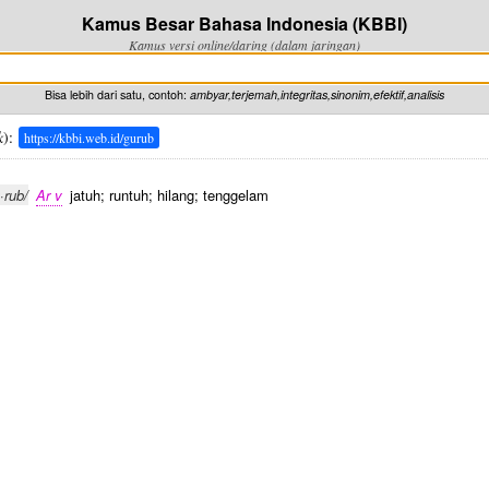
Kamus Besar Bahasa Indonesia (KBBI)
Kamus versi online/daring (dalam jaringan)
Bisa lebih dari satu, contoh:
ambyar,terjemah,integritas,sinonim,efektif,analisis
k
):
https://kbbi.web.id/gurub
·rub/
Ar v
jatuh; runtuh; hilang; tenggelam