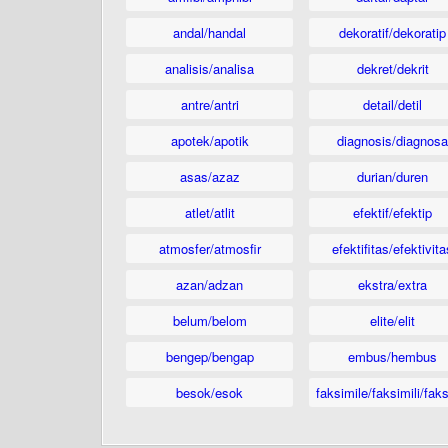
andal/handal
dekoratif/dekoratip
analisis/analisa
dekret/dekrit
antre/antri
detail/detil
apotek/apotik
diagnosis/diagnosa
asas/azaz
durian/duren
atlet/atlit
efektif/efektip
atmosfer/atmosfir
efektifitas/efektivita
azan/adzan
ekstra/extra
belum/belom
elite/elit
bengep/bengap
embus/hembus
besok/esok
faksimile/faksimili/faks