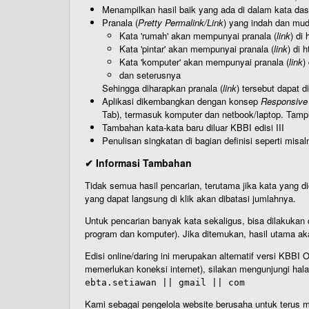
Menampilkan hasil baik yang ada di dalam kata dasa
Pranala (
Pretty Permalink/Link
) yang indah dan muda
Kata 'rumah' akan mempunyai pranala (
link
) di
Kata 'pintar' akan mempunyai pranala (
link
) di 
Kata 'komputer' akan mempunyai pranala (
link
)
dan seterusnya
Sehingga diharapkan pranala (
link
) tersebut dapat d
Aplikasi dikembangkan dengan konsep
Responsive
Tab), termasuk komputer dan netbook/laptop. Tamp
Tambahan kata-kata baru diluar KBBI edisi III
Penulisan singkatan di bagian definisi seperti misal
✔ Informasi Tambahan
Tidak semua hasil pencarian, terutama jika kata yang di
yang dapat langsung di klik akan dibatasi jumlahnya.
Untuk pencarian banyak kata sekaligus, bisa dilakuk
program dan komputer). Jika ditemukan, hasil utama ak
Edisi online/daring ini merupakan alternatif versi KBB
memerlukan koneksi internet), silakan mengunjungi hal
ebta.setiawan || gmail || com
Kami sebagai pengelola website berusaha untuk terus me