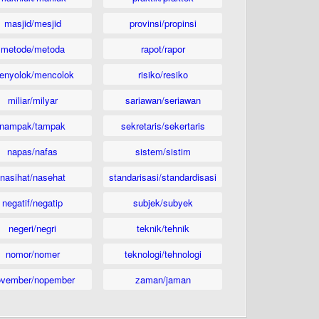
masjid/mesjid
provinsi/propinsi
metode/metoda
rapot/rapor
enyolok/mencolok
risiko/resiko
miliar/milyar
sariawan/seriawan
nampak/tampak
sekretaris/sekertaris
napas/nafas
sistem/sistim
nasihat/nasehat
standarisasi/standardisasi
negatif/negatip
subjek/subyek
negeri/negri
teknik/tehnik
nomor/nomer
teknologi/tehnologi
ovember/nopember
zaman/jaman