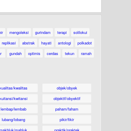
ir
mengoleksi
gurindam
terapi
solilokui
replikasi
abstrak
hayati
antologi
polkadot
ur
gundah
optimis
cerdas
tekun
ramah
kualitas/kwalitas
objek/obyek
kuitansi/kwitansi
objektif/obyektif
lembap/lembab
paham/faham
lubang/lobang
pikir/fikir
makhluk/mahluk
praktik/praktek