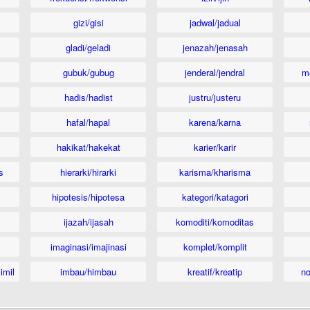
gizi/gisi
jadwal/jadual
gladi/geladi
jenazah/jenasah
gubuk/gubug
jenderal/jendral
m
hadis/hadist
justru/justeru
hafal/hapal
karena/karna
hakikat/hakekat
karier/karir
s
hierarki/hirarki
karisma/kharisma
hipotesis/hipotesa
kategori/katagori
ijazah/ijasah
komoditi/komoditas
imaginasi/imajinasi
komplet/komplit
imil
imbau/himbau
kreatif/kreatip
n