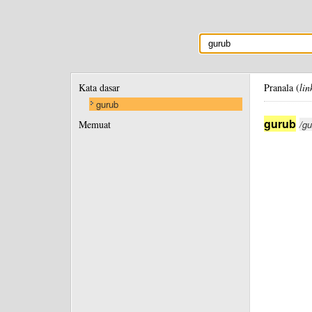
Kata dasar
Pranala (
lin
gurub
gurub
Memuat
/gu