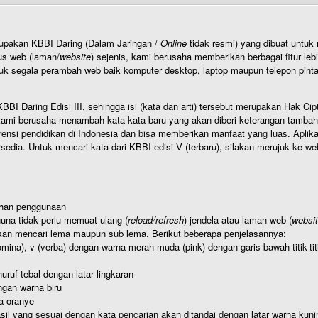
rupakan KBBI Daring (Dalam Jaringan /
Online
tidak resmi) yang dibuat unt
us web (laman/
website
) sejenis, kami berusaha memberikan berbagai fitur leb
uk segala perambah web baik komputer desktop, laptop maupun telepon pintar 
BI Daring Edisi III, sehingga isi (kata dan arti) tersebut merupakan Hak
ami berusaha menambah kata-kata baru yang akan diberi keterangan tambahan d
 pendidikan di Indonesia dan bisa memberikan manfaat yang luas. Aplikasi i
rsedia. Untuk mencari kata dari KBBI edisi V (terbaru), silakan merujuk ke we
ahan penggunaan
una tidak perlu memuat ulang (
reload/refresh
) jendela atau laman web (
websi
kan mencari lema maupun sub lema. Berikut beberapa penjelasannya:
nomina), v (verba) dengan warna merah muda (pink) dengan garis bawah titik-
uruf tebal dengan latar lingkaran
gan warna biru
a oranye
hasil yang sesuai dengan kata pencarian akan ditandai dengan latar warna kuni