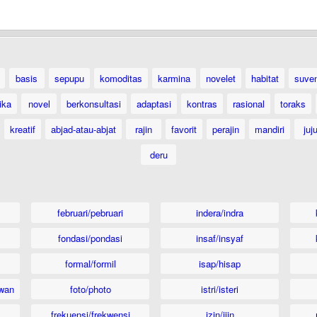
basis
sepupu
komoditas
karmina
novelet
habitat
suven
ika
novel
berkonsultasi
adaptasi
kontras
rasional
toraks
kreatif
abjad-atau-abjat
rajin
favorit
perajin
mandiri
juj
deru
februari/pebruari
indera/indra
fondasi/pondasi
insaf/insyaf
formal/formil
isap/hisap
wan
foto/photo
istri/isteri
frekuensi/frekwensi
izin/ijin