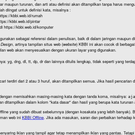
r maupun turunan, dan arti atau definisi akan ditampilkan tanpa harus mengu
h diingat untuk definisi kata, misalnya :
 https://kbbi.web.id/rumah
https://kbbi.web.id/pintar
 di https://kbbi.web.id/komputer
igunakan sebagai referensi dalam penulisan, baik di dalam jaringan maupun di 
 Design
, artinya tampilan situs web (
website
) KBBI ini akan cocok di berbaga
ilan web akan menyesuaikan dengan ukuran layar yang digunakan.
nya: yg, dng, dl, tt, dp, dr dan lainnya ditulis lengkap, tidak seperti yang te
cari terdiri dari 2 atau 3 huruf, akan ditampilkan semua. Jika hasil pencarian
an dengan memisahkan masing-masing kata dengan tanda koma, misalnya:
aj
an ditampilkan dalam kolom "kata dasar" dan hasil yang berupa kata turuna
I Offline yang sudah dibuat sebelumnya (dengan kosakata yang lebih banyak). 
aman web ini
KBBI Offline
. Jika ada masukan, saran dan perbaikan terhadap kb
nyaring iklan yang tampil agar tetap menampilkan iklan yang pantas. Tetapi j