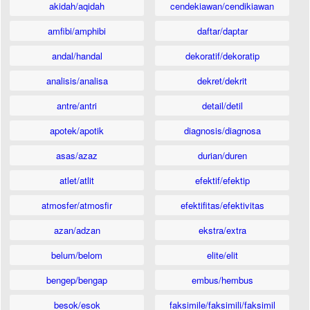
akidah/aqidah
cendekiawan/cendikiawan
amfibi/amphibi
daftar/daptar
andal/handal
dekoratif/dekoratip
analisis/analisa
dekret/dekrit
antre/antri
detail/detil
apotek/apotik
diagnosis/diagnosa
asas/azaz
durian/duren
atlet/atlit
efektif/efektip
atmosfer/atmosfir
efektifitas/efektivitas
azan/adzan
ekstra/extra
belum/belom
elite/elit
bengep/bengap
embus/hembus
besok/esok
faksimile/faksimili/faksimil