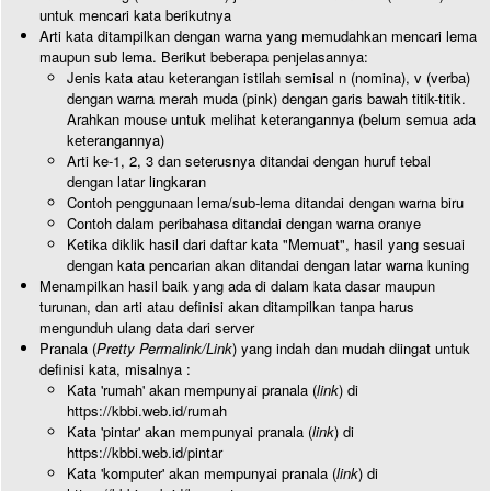
untuk mencari kata berikutnya
Arti kata ditampilkan dengan warna yang memudahkan mencari lema
maupun sub lema. Berikut beberapa penjelasannya:
Jenis kata atau keterangan istilah semisal n (nomina), v (verba)
dengan warna merah muda (pink) dengan garis bawah titik-titik.
Arahkan mouse untuk melihat keterangannya (belum semua ada
keterangannya)
Arti ke-1, 2, 3 dan seterusnya ditandai dengan huruf tebal
dengan latar lingkaran
Contoh penggunaan lema/sub-lema ditandai dengan warna biru
Contoh dalam peribahasa ditandai dengan warna oranye
Ketika diklik hasil dari daftar kata "Memuat", hasil yang sesuai
dengan kata pencarian akan ditandai dengan latar warna kuning
Menampilkan hasil baik yang ada di dalam kata dasar maupun
turunan, dan arti atau definisi akan ditampilkan tanpa harus
mengunduh ulang data dari server
Pranala (
Pretty Permalink/Link
) yang indah dan mudah diingat untuk
definisi kata, misalnya :
Kata 'rumah' akan mempunyai pranala (
link
) di
https://kbbi.web.id/rumah
Kata 'pintar' akan mempunyai pranala (
link
) di
https://kbbi.web.id/pintar
Kata 'komputer' akan mempunyai pranala (
link
) di