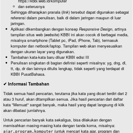
https://kbbi.web.id/komputer
dan seterusnya
Sehingga diharapkan pranala (
link
) tersebut dapat digunakan sebagai
referensi dalam penulisan, baik di dalam jaringan maupun di luar
jaringan.
Aplikasi dikembangkan dengan konsep
Responsive Design
, artinya
tampilan situs web (
website
) KBBI ini akan cocok di berbagai media,
misalnya smartphone (Tablet pc, iPad, iPhone, Tab), termasuk
komputer dan netbook/laptop. Tampilan web akan menyesuaikan
dengan ukuran layar yang digunakan.
Tambahan kata-kata baru diluar KBBI edisi III
Penulisan singkatan di bagian definisi seperti misalnya: yg, dng, dl,
tt, dp, dr dan lainnya ditulis lengkap, tidak seperti yang terdapat di
KBBI PusatBahasa.
✔ Informasi Tambahan
Tidak semua hasil pencarian, terutama jika kata yang dicari terdiri dari 2
atau 3 huruf, akan ditampilkan semua. Jika hasil pencarian dari daftar
kata "Memuat" sangat banyak, maka hasil yang dapat langsung di klik
akan dibatasi jumlahnya.
Untuk pencarian banyak kata sekaligus, bisa dilakukan dengan
memisahkan masing-masing kata dengan tanda koma, misalnya:
(untuk mencari kata ajar, program dan
ajar,program,komputer