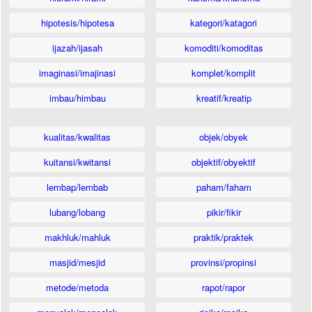
hipotesis/hipotesa
kategori/katagori
ijazah/ijasah
komoditi/komoditas
imaginasi/imajinasi
komplet/komplit
imbau/himbau
kreatif/kreatip
kualitas/kwalitas
objek/obyek
kuitansi/kwitansi
objektif/obyektif
lembap/lembab
paham/faham
lubang/lobang
pikir/fikir
makhluk/mahluk
praktik/praktek
masjid/mesjid
provinsi/propinsi
metode/metoda
rapot/rapor