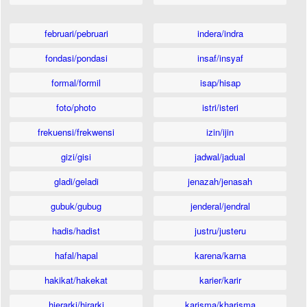
februari/pebruari
indera/indra
fondasi/pondasi
insaf/insyaf
formal/formil
isap/hisap
foto/photo
istri/isteri
frekuensi/frekwensi
izin/ijin
gizi/gisi
jadwal/jadual
gladi/geladi
jenazah/jenasah
gubuk/gubug
jenderal/jendral
hadis/hadist
justru/justeru
hafal/hapal
karena/karna
hakikat/hakekat
karier/karir
hierarki/hirarki
karisma/kharisma