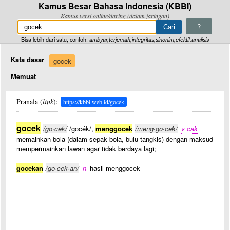
Kamus Besar Bahasa Indonesia (KBBI)
Kamus versi online/daring (dalam jaringan)
?
Bisa lebih dari satu, contoh:
ambyar,terjemah,integritas,sinonim,efektif,analisis
Kata dasar
gocek
Memuat
Pranala (
link
):
https://kbbi.web.id/gocek
gocek
/go·cek/
/gocék/,
menggocek
/meng·go·cek/
v cak
memainkan bola (dalam sepak bola, bulu tangkis) dengan maksud
mempermainkan lawan agar tidak berdaya lagi;
gocekan
/go·cek·an/
n
hasil menggocek