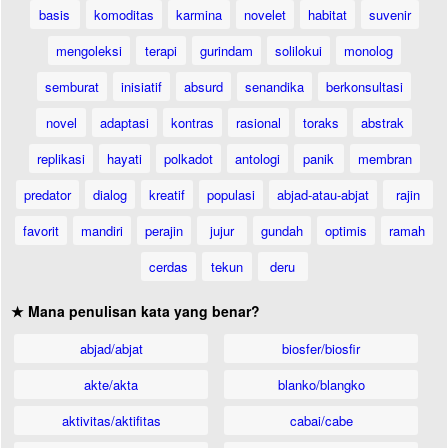
basis
komoditas
karmina
novelet
habitat
suvenir
mengoleksi
terapi
gurindam
solilokui
monolog
semburat
inisiatif
absurd
senandika
berkonsultasi
novel
adaptasi
kontras
rasional
toraks
abstrak
replikasi
hayati
polkadot
antologi
panik
membran
predator
dialog
kreatif
populasi
abjad-atau-abjat
rajin
favorit
mandiri
perajin
jujur
gundah
optimis
ramah
cerdas
tekun
deru
★ Mana penulisan kata yang benar?
abjad/abjat
biosfer/biosfir
akte/akta
blanko/blangko
aktivitas/aktifitas
cabai/cabe