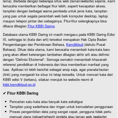
lema). Berbeda dengan beberapa situs web (laman/
website
) sejenis, kami
berusaha memberikan berbagai fitur lebih, seperti kecepatan akses,
tampilan dengan berbagai warna pembeda untuk jenis kata, tampilan
yang pas untuk segala perambah web baik komputer desktop, laptop
maupun telepon pintar dan sebagainya. Fitur-fitur selengkapnya bisa
dibaca dibagian
Fitur KBBI Daring
.
Database utama KBBI Daring ini masih mengacu pada KBBI Daring Edisi
III, sehingga isi (kata dan arti) tersebut merupakan Hak Cipta Badan
Pengembangan dan Pembinaan Bahasa,
Kemdikbud
(dahulu Pusat
Bahasa). Diluar data utama, kami berusaha menambah kata-kata baru
yang akan diberi keterangan tambahan dibagian akhir arti atau definisi
dengan "Definisi Eksternal". Semoga semakin menambah khazanah
referensi pendidikan di Indonesia dan bisa memberikan manfaat yang
luas. Aplikasi ini lebih bersifat sebagai arsip saja, agar pranala/tautan
(
link
) yang mengarah ke situs ini tetap tersedia. Untuk mencari kata dari
KBBI edisi V (terbaru), silakan merujuk ke website resmi di
kbbi.kemdikbud.go.id
✔ Fitur KBBI Daring
Pencarian satu kata atau banyak kata sekaligus
Tampilan yang sederhana dan ringan untuk kemudahan penggunaan
Proses pengambilan data yang sangat cepat, pengguna tidak perlu
memuat ulang (
reload/refresh
) jendela atau laman web (
website
)