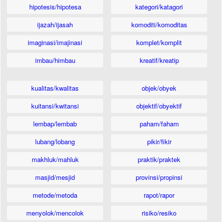
hipotesis/hipotesa
kategori/katagori
ijazah/ijasah
komoditi/komoditas
imaginasi/imajinasi
komplet/komplit
imbau/himbau
kreatif/kreatip
kualitas/kwalitas
objek/obyek
kuitansi/kwitansi
objektif/obyektif
lembap/lembab
paham/faham
lubang/lobang
pikir/fikir
makhluk/mahluk
praktik/praktek
masjid/mesjid
provinsi/propinsi
metode/metoda
rapot/rapor
menyolok/mencolok
risiko/resiko