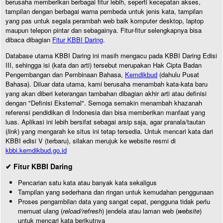
berusaha memberikan berbagai fitur lebih, seperti kecepatan akses,
tampilan dengan berbagai warna pembeda untuk jenis kata, tampilan
yang pas untuk segala perambah web baik komputer desktop, laptop
maupun telepon pintar dan sebagainya. Fitur-fitur selengkapnya bisa
dibaca dibagian
Fitur KBBI Daring
.
Database utama KBBI Daring ini masih mengacu pada KBBI Daring Edisi
III, sehingga isi (kata dan arti) tersebut merupakan Hak Cipta Badan
Pengembangan dan Pembinaan Bahasa,
Kemdikbud
(dahulu Pusat
Bahasa). Diluar data utama, kami berusaha menambah kata-kata baru
yang akan diberi keterangan tambahan dibagian akhir arti atau definisi
dengan "Definisi Eksternal". Semoga semakin menambah khazanah
referensi pendidikan di Indonesia dan bisa memberikan manfaat yang
luas. Aplikasi ini lebih bersifat sebagai arsip saja, agar pranala/tautan
(
link
) yang mengarah ke situs ini tetap tersedia. Untuk mencari kata dari
KBBI edisi V (terbaru), silakan merujuk ke website resmi di
kbbi.kemdikbud.go.id
✔ Fitur KBBI Daring
Pencarian satu kata atau banyak kata sekaligus
Tampilan yang sederhana dan ringan untuk kemudahan penggunaan
Proses pengambilan data yang sangat cepat, pengguna tidak perlu
memuat ulang (
reload/refresh
) jendela atau laman web (
website
)
untuk mencari kata berikutnya