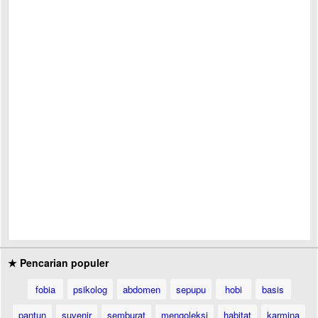
★ Pencarian populer
fobia
psikolog
abdomen
sepupu
hobi
basis
pantun
suvenir
semburat
mengoleksi
habitat
karmina