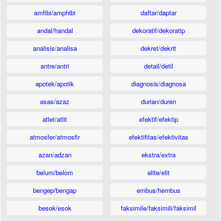
amfibi/amphibi
daftar/daptar
andal/handal
dekoratif/dekoratip
analisis/analisa
dekret/dekrit
antre/antri
detail/detil
apotek/apotik
diagnosis/diagnosa
asas/azaz
durian/duren
atlet/atlit
efektif/efektip
atmosfer/atmosfir
efektifitas/efektivitas
azan/adzan
ekstra/extra
belum/belom
elite/elit
bengep/bengap
embus/hembus
besok/esok
faksimile/faksimili/faksimil