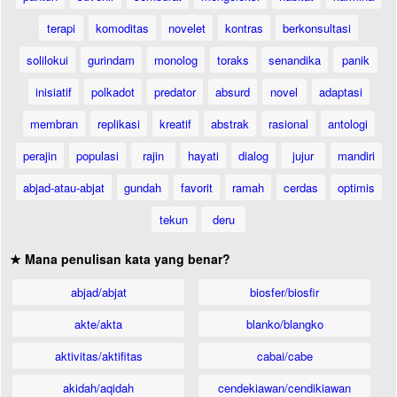
terapi
komoditas
novelet
kontras
berkonsultasi
solilokui
gurindam
monolog
toraks
senandika
panik
inisiatif
polkadot
predator
absurd
novel
adaptasi
membran
replikasi
kreatif
abstrak
rasional
antologi
perajin
populasi
rajin
hayati
dialog
jujur
mandiri
abjad-atau-abjat
gundah
favorit
ramah
cerdas
optimis
tekun
deru
★ Mana penulisan kata yang benar?
abjad/abjat
biosfer/biosfir
akte/akta
blanko/blangko
aktivitas/aktifitas
cabai/cabe
akidah/aqidah
cendekiawan/cendikiawan