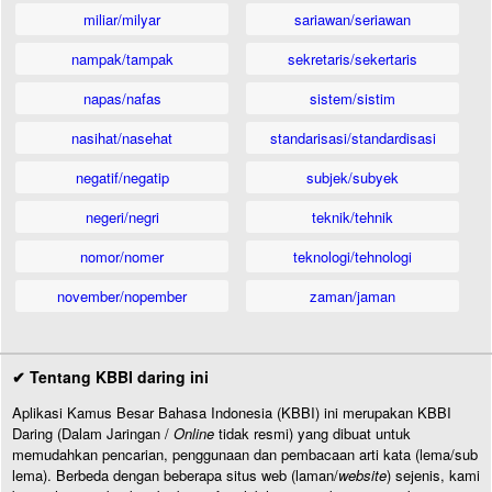
miliar/milyar
sariawan/seriawan
nampak/tampak
sekretaris/sekertaris
napas/nafas
sistem/sistim
nasihat/nasehat
standarisasi/standardisasi
negatif/negatip
subjek/subyek
negeri/negri
teknik/tehnik
nomor/nomer
teknologi/tehnologi
november/nopember
zaman/jaman
✔ Tentang KBBI daring ini
Aplikasi Kamus Besar Bahasa Indonesia (KBBI) ini merupakan KBBI
Daring (Dalam Jaringan /
Online
tidak resmi) yang dibuat untuk
memudahkan pencarian, penggunaan dan pembacaan arti kata (lema/sub
lema). Berbeda dengan beberapa situs web (laman/
website
) sejenis, kami