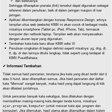
dan seterusnya
Sehingga diharapkan pranala (
link
) tersebut dapat digunakan sebagai
referensi dalam penulisan, baik di dalam jaringan maupun di luar
jaringan.
Aplikasi dikembangkan dengan konsep
Responsive Design
, artinya
tampilan situs web (
website
) KBBI ini akan cocok di berbagai media,
misalnya smartphone (Tablet pc, iPad, iPhone, Tab), termasuk
komputer dan netbook/laptop. Tampilan web akan menyesuaikan
dengan ukuran layar yang digunakan.
Tambahan kata-kata baru diluar KBBI edisi III
Penulisan singkatan di bagian definisi seperti misalnya: yg, dng, dl,
tt, dp, dr dan lainnya ditulis lengkap, tidak seperti yang terdapat di
KBBI PusatBahasa.
✔ Informasi Tambahan
Tidak semua hasil pencarian, terutama jika kata yang dicari terdiri dari 2
atau 3 huruf, akan ditampilkan semua. Jika hasil pencarian dari daftar
kata "Memuat" sangat banyak, maka hasil yang dapat langsung di klik
akan dibatasi jumlahnya.
Untuk pencarian banyak kata sekaligus, bisa dilakukan dengan
memisahkan masing-masing kata dengan tanda koma, misalnya:
(untuk mencari kata ajar, program dan
ajar,program,komputer
komputer). Jika ditemukan, hasil utama akan ditampilkan dalam kolom