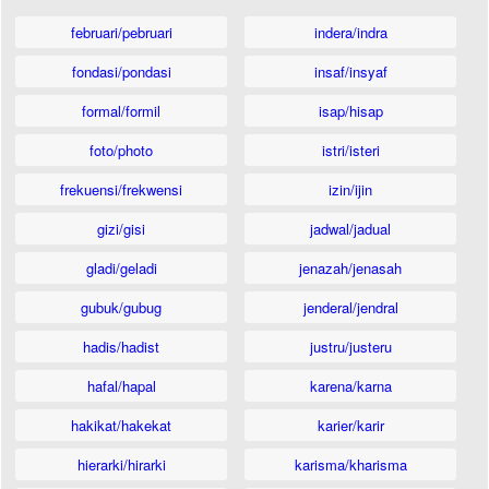
februari/pebruari
indera/indra
fondasi/pondasi
insaf/insyaf
formal/formil
isap/hisap
foto/photo
istri/isteri
frekuensi/frekwensi
izin/ijin
gizi/gisi
jadwal/jadual
gladi/geladi
jenazah/jenasah
gubuk/gubug
jenderal/jendral
hadis/hadist
justru/justeru
hafal/hapal
karena/karna
hakikat/hakekat
karier/karir
hierarki/hirarki
karisma/kharisma