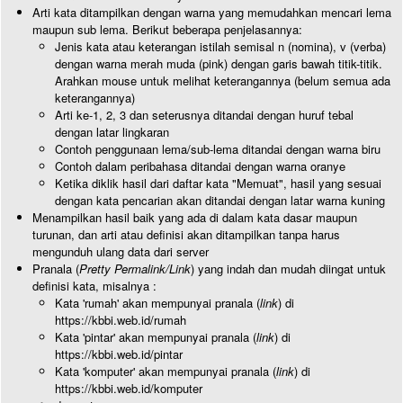
Arti kata ditampilkan dengan warna yang memudahkan mencari lema
maupun sub lema. Berikut beberapa penjelasannya:
Jenis kata atau keterangan istilah semisal n (nomina), v (verba)
dengan warna merah muda (pink) dengan garis bawah titik-titik.
Arahkan mouse untuk melihat keterangannya (belum semua ada
keterangannya)
Arti ke-1, 2, 3 dan seterusnya ditandai dengan huruf tebal
dengan latar lingkaran
Contoh penggunaan lema/sub-lema ditandai dengan warna biru
Contoh dalam peribahasa ditandai dengan warna oranye
Ketika diklik hasil dari daftar kata "Memuat", hasil yang sesuai
dengan kata pencarian akan ditandai dengan latar warna kuning
Menampilkan hasil baik yang ada di dalam kata dasar maupun
turunan, dan arti atau definisi akan ditampilkan tanpa harus
mengunduh ulang data dari server
Pranala (
Pretty Permalink/Link
) yang indah dan mudah diingat untuk
definisi kata, misalnya :
Kata 'rumah' akan mempunyai pranala (
link
) di
https://kbbi.web.id/rumah
Kata 'pintar' akan mempunyai pranala (
link
) di
https://kbbi.web.id/pintar
Kata 'komputer' akan mempunyai pranala (
link
) di
https://kbbi.web.id/komputer