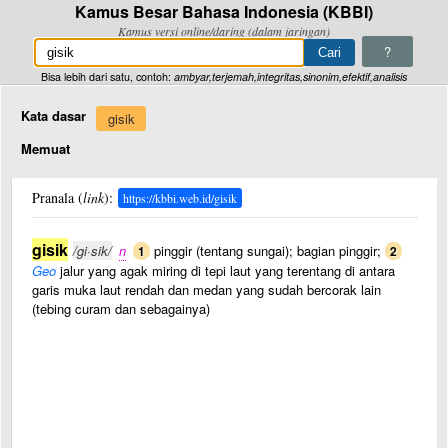
Kamus Besar Bahasa Indonesia (KBBI)
Kamus versi online/daring (dalam jaringan)
?
Bisa lebih dari satu, contoh:
ambyar,terjemah,integritas,sinonim,efektif,analisis
Kata dasar
gisik
Memuat
Pranala (
link
):
https://kbbi.web.id/gisik
gisik
/gi·sik/
n
pinggir (tentang sungai); bagian pinggir;
1
2
Geo
jalur yang agak miring di tepi laut yang terentang di antara
garis muka laut rendah dan medan yang sudah bercorak lain
(tebing curam dan sebagainya)